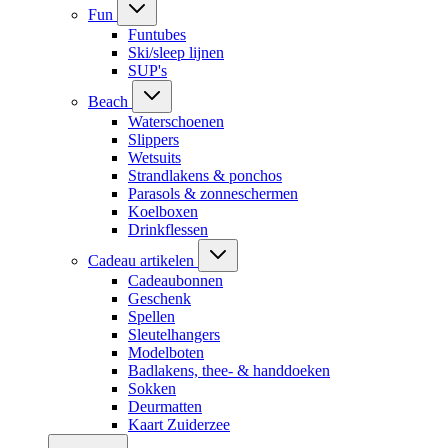
Fun
Funtubes
Ski/sleep lijnen
SUP's
Beach
Waterschoenen
Slippers
Wetsuits
Strandlakens & ponchos
Parasols & zonneschermen
Koelboxen
Drinkflessen
Cadeau artikelen
Cadeaubonnen
Geschenk
Spellen
Sleutelhangers
Modelboten
Badlakens, thee- & handdoeken
Sokken
Deurmatten
Kaart Zuiderzee