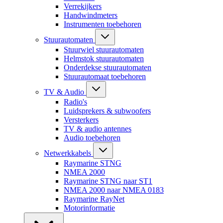
Verrekijkers
Handwindmeters
Instrumenten toebehoren
Stuurautomaten
Stuurwiel stuurautomaten
Helmstok stuurautomaten
Onderdekse stuurautomaten
Stuurautomaat toebehoren
TV & Audio
Radio's
Luidsprekers & subwoofers
Versterkers
TV & audio antennes
Audio toebehoren
Netwerkkabels
Raymarine STNG
NMEA 2000
Raymarine STNG naar ST1
NMEA 2000 naar NMEA 0183
Raymarine RayNet
Motorinformatie