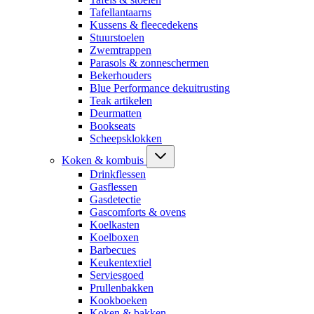
Tafellantaarns
Kussens & fleecedekens
Stuurstoelen
Zwemtrappen
Parasols & zonneschermen
Bekerhouders
Blue Performance dekuitrusting
Teak artikelen
Deurmatten
Bookseats
Scheepsklokken
Koken & kombuis
Drinkflessen
Gasflessen
Gasdetectie
Gascomforts & ovens
Koelkasten
Koelboxen
Barbecues
Keukentextiel
Serviesgoed
Prullenbakken
Kookboeken
Koken & bakken