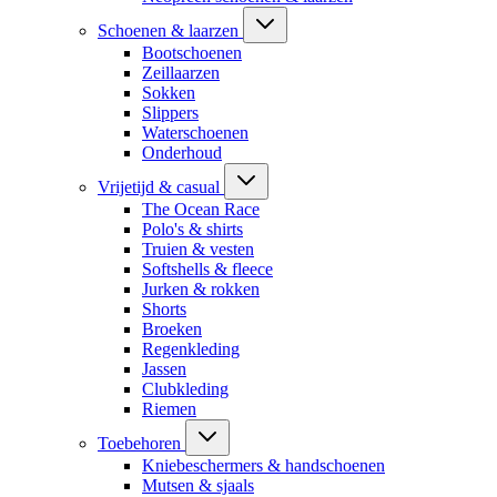
Schoenen & laarzen
Bootschoenen
Zeillaarzen
Sokken
Slippers
Waterschoenen
Onderhoud
Vrijetijd & casual
The Ocean Race
Polo's & shirts
Truien & vesten
Softshells & fleece
Jurken & rokken
Shorts
Broeken
Regenkleding
Jassen
Clubkleding
Riemen
Toebehoren
Kniebeschermers & handschoenen
Mutsen & sjaals