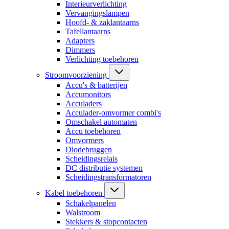
Interieurverlichting
Vervangingslampen
Hoofd- & zaklantaarns
Tafellantaarns
Adapters
Dimmers
Verlichting toebehoren
Stroomvoorziening
Accu's & batterijen
Accumonitors
Acculaders
Acculader-omvormer combi's
Omschakel automaten
Accu toebehoren
Omvormers
Diodebruggen
Scheidingsrelais
DC distributie systemen
Scheidingstransformatoren
Kabel toebehoren
Schakelpanelen
Walstroom
Stekkers & stopcontacten