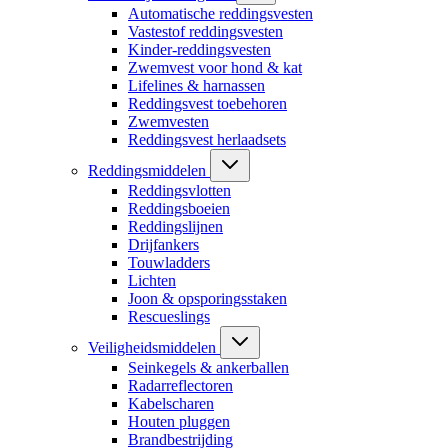
Automatische reddingsvesten
Vastestof reddingsvesten
Kinder-reddingsvesten
Zwemvest voor hond & kat
Lifelines & harnassen
Reddingsvest toebehoren
Zwemvesten
Reddingsvest herlaadsets
Reddingsmiddelen
Reddingsvlotten
Reddingsboeien
Reddingslijnen
Drijfankers
Touwladders
Lichten
Joon & opsporingsstaken
Rescueslings
Veiligheidsmiddelen
Seinkegels & ankerballen
Radarreflectoren
Kabelscharen
Houten pluggen
Brandbestrijding