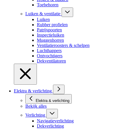
Toebehoren
Luiken & ventilatie
Luiken
Rubber profielen
Patrijspoorten
Inspectieluiken
Muggenhorren
Ventilatieroosters & schelpen
Luchthappers
Ontvochtigers
Dekventilatoren
Elektra & verlichting
Elektra & verlichting
Bekijk alles
Verlichting
Navigatieverlichting
Dekverlichting