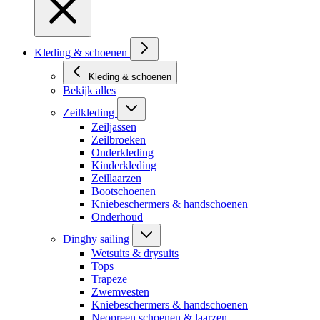
Kleding & schoenen
Kleding & schoenen
Bekijk alles
Zeilkleding
Zeiljassen
Zeilbroeken
Onderkleding
Kinderkleding
Zeillaarzen
Bootschoenen
Kniebeschermers & handschoenen
Onderhoud
Dinghy sailing
Wetsuits & drysuits
Tops
Trapeze
Zwemvesten
Kniebeschermers & handschoenen
Neopreen schoenen & laarzen