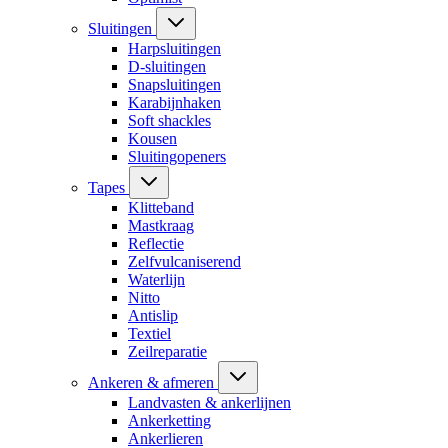
Sluitingen
Harpsluitingen
D-sluitingen
Snapsluitingen
Karabijnhaken
Soft shackles
Kousen
Sluitingopeners
Tapes
Klitteband
Mastkraag
Reflectie
Zelfvulcaniserend
Waterlijn
Nitto
Antislip
Textiel
Zeilreparatie
Ankeren & afmeren
Landvasten & ankerlijnen
Ankerketting
Ankerlieren