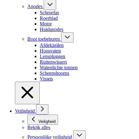
Anodes
Schroefas
Roerblad
Motor
Huidanodes
Boot toebehoren
Afdekzeilen
Hoosvaten
Lenspluggen
Ruitenwissers
Waterdichte tonnen
Scheepshoorns
Vissen
Veiligheid
Veiligheid
Bekijk alles
Persoonlijke veiligheid