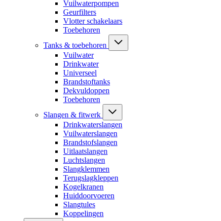
Vuilwaterpompen
Geurfilters
Vlotter schakelaars
Toebehoren
Tanks & toebehoren
Vuilwater
Drinkwater
Universeel
Brandstoftanks
Dekvuldoppen
Toebehoren
Slangen & fitwerk
Drinkwaterslangen
Vuilwaterslangen
Brandstofslangen
Uitlaatslangen
Luchtslangen
Slangklemmen
Terugslagkleppen
Kogelkranen
Huiddoorvoeren
Slangtules
Koppelingen