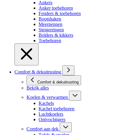
Ankers
Anker toebehoren
Fenders & toebehoren
Bootshaken
Meerpennen
Steigerringen
Bolders & kikkers
Toebehoren
Comfort & dekuitrusting
Comfort & dekuitrusting
Bekijk alles
Koelen & verwarmen
Kachels
Kachel toebehoren
Luchtkoelers
Ontvochtigers
Comfort aan dek
Tafels & stoelen