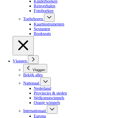
Kinderboeken
Reisverhalen
Fotoboeken
Toebehoren
Kaartinstrumenten
Sextanten
Bookseats
Vlaggen
Vlaggen
Bekijk alles
Nationaal
Nederland
Provincies & steden
Welkomstwimpels
Oranje wimpels
Internationaal
Europa