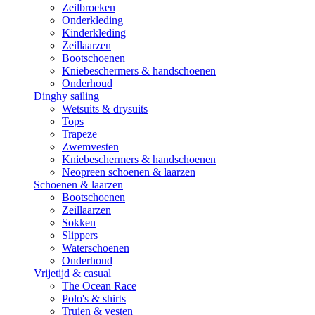
Zeilbroeken
Onderkleding
Kinderkleding
Zeillaarzen
Bootschoenen
Kniebeschermers & handschoenen
Onderhoud
Dinghy sailing
Wetsuits & drysuits
Tops
Trapeze
Zwemvesten
Kniebeschermers & handschoenen
Neopreen schoenen & laarzen
Schoenen & laarzen
Bootschoenen
Zeillaarzen
Sokken
Slippers
Waterschoenen
Onderhoud
Vrijetijd & casual
The Ocean Race
Polo's & shirts
Truien & vesten