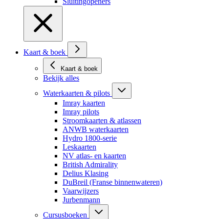
Sluitingopeners
Kaart & boek
Kaart & boek
Bekijk alles
Waterkaarten & pilots
Imray kaarten
Imray pilots
Stroomkaarten & atlassen
ANWB waterkaarten
Hydro 1800-serie
Leskaarten
NV atlas- en kaarten
British Admirality
Delius Klasing
DuBreil (Franse binnenwateren)
Vaarwijzers
Jurbenmann
Cursusboeken