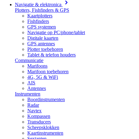
Navigatie & elektronica
Plotters, Fishfinders & GPS
Kaartplotters
Fishfinders
GPS systemen
Navigatie op PC/phone/tablet
Digitale kaarten
GPS antennes
Plotter toebehoren
Tablet & telefon houders
Communicatie
Marifoons
Marifoon toebehoren
4G, 5G & WiFi
AIS
Antennes
Instrumenten
Boordinstrumenten
Radar
Navtex
Kompassen
Transducers
Scheepsklokken
Kaartinstrumenten
Sextanten