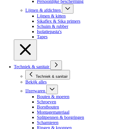
Persoonlijke bescherming
Lijmen & afdichten
Lijmen & kitten
Sikaflex & Sika primers
Schuim & rubber
Isolatiepasta's
Tapes
Techniek & sanitair
Techniek & sanitair
Bekijk alles
IJzerwaren
Bouten & moeren
Schroeven
Borstbouten
Montagemateriaal
Splitpennen & borgringen
Scharnieren
Ringen & knoppen