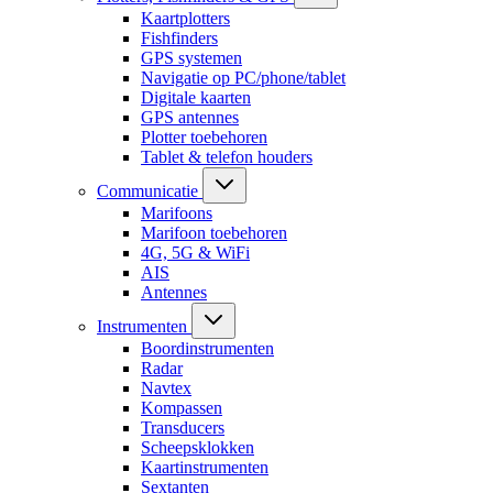
Kaartplotters
Fishfinders
GPS systemen
Navigatie op PC/phone/tablet
Digitale kaarten
GPS antennes
Plotter toebehoren
Tablet & telefon houders
Communicatie
Marifoons
Marifoon toebehoren
4G, 5G & WiFi
AIS
Antennes
Instrumenten
Boordinstrumenten
Radar
Navtex
Kompassen
Transducers
Scheepsklokken
Kaartinstrumenten
Sextanten