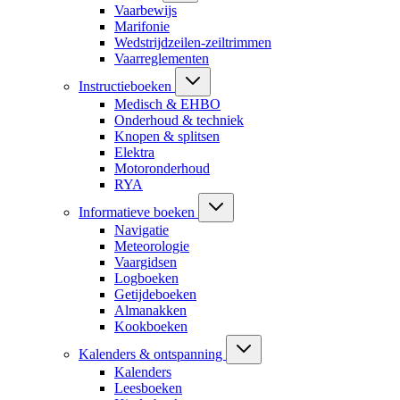
Vaarbewijs
Marifonie
Wedstrijdzeilen-zeiltrimmen
Vaarreglementen
Instructieboeken
Medisch & EHBO
Onderhoud & techniek
Knopen & splitsen
Elektra
Motoronderhoud
RYA
Informatieve boeken
Navigatie
Meteorologie
Vaargidsen
Logboeken
Getijdeboeken
Almanakken
Kookboeken
Kalenders & ontspanning
Kalenders
Leesboeken