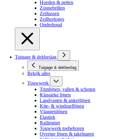
Hoeden & petten
Zonnebrillen
Zeiltassen
Zeilhorloges
Onderhoud
Tuigage & dekbeslag
Tuigage & dekbeslag
Bekijk alles
Touwwerk
Trimlijnen, vallen & schoten
Klassieke lijnen
Landvasten & ankerlijnen
Kite- & windsurflijnen
Vlaggenlijnen
Elastiek
Railingnet
Touwwerk toebehoren
Overige lijnen & takelgaren