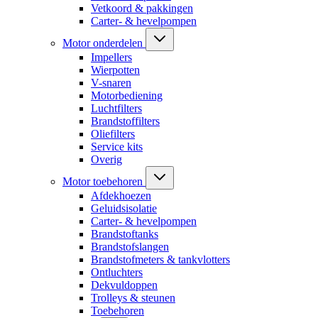
Vetkoord & pakkingen
Carter- & hevelpompen
Motor onderdelen
Impellers
Wierpotten
V-snaren
Motorbediening
Luchtfilters
Brandstoffilters
Oliefilters
Service kits
Overig
Motor toebehoren
Afdekhoezen
Geluidsisolatie
Carter- & hevelpompen
Brandstoftanks
Brandstofslangen
Brandstofmeters & tankvlotters
Ontluchters
Dekvuldoppen
Trolleys & steunen
Toebehoren