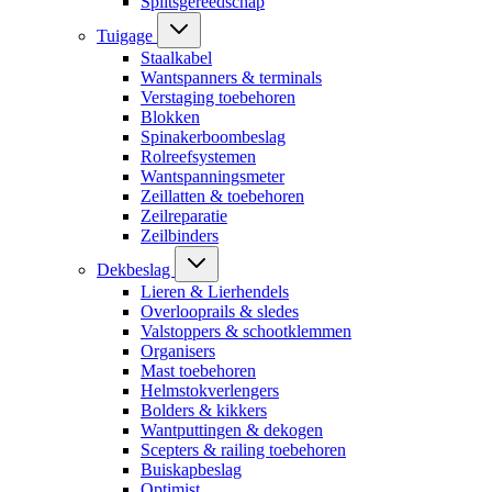
Splitsgereedschap
Tuigage
Staalkabel
Wantspanners & terminals
Verstaging toebehoren
Blokken
Spinakerboombeslag
Rolreefsystemen
Wantspanningsmeter
Zeillatten & toebehoren
Zeilreparatie
Zeilbinders
Dekbeslag
Lieren & Lierhendels
Overlooprails & sledes
Valstoppers & schootklemmen
Organisers
Mast toebehoren
Helmstokverlengers
Bolders & kikkers
Wantputtingen & dekogen
Scepters & railing toebehoren
Buiskapbeslag
Optimist