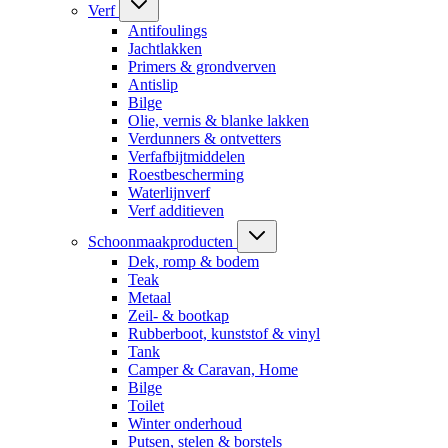
Verf
Antifoulings
Jachtlakken
Primers & grondverven
Antislip
Bilge
Olie, vernis & blanke lakken
Verdunners & ontvetters
Verfafbijtmiddelen
Roestbescherming
Waterlijnverf
Verf additieven
Schoonmaakproducten
Dek, romp & bodem
Teak
Metaal
Zeil- & bootkap
Rubberboot, kunststof & vinyl
Tank
Camper & Caravan, Home
Bilge
Toilet
Winter onderhoud
Putsen, stelen & borstels