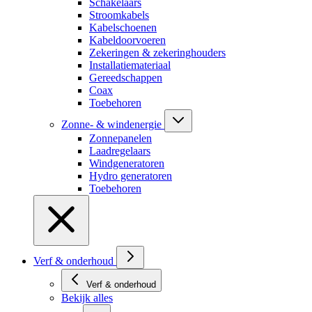
Schakelaars
Stroomkabels
Kabelschoenen
Kabeldoorvoeren
Zekeringen & zekeringhouders
Installatiemateriaal
Gereedschappen
Coax
Toebehoren
Zonne- & windenergie
Zonnepanelen
Laadregelaars
Windgeneratoren
Hydro generatoren
Toebehoren
Verf & onderhoud
Verf & onderhoud
Bekijk alles