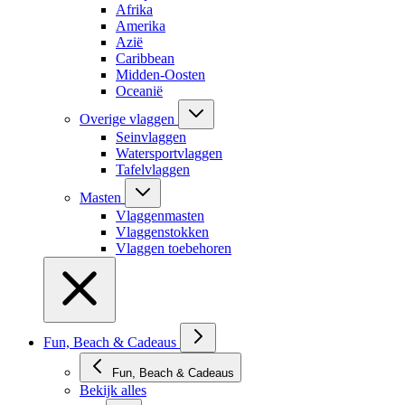
Afrika
Amerika
Azië
Caribbean
Midden-Oosten
Oceanië
Overige vlaggen
Seinvlaggen
Watersportvlaggen
Tafelvlaggen
Masten
Vlaggenmasten
Vlaggenstokken
Vlaggen toebehoren
Fun, Beach & Cadeaus
Fun, Beach & Cadeaus
Bekijk alles