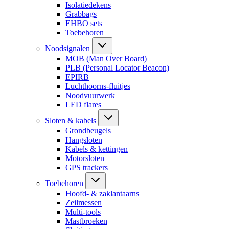
Isolatiedekens
Grabbags
EHBO sets
Toebehoren
Noodsignalen
MOB (Man Over Board)
PLB (Personal Locator Beacon)
EPIRB
Luchthoorns-fluitjes
Noodvuurwerk
LED flares
Sloten & kabels
Grondbeugels
Hangsloten
Kabels & kettingen
Motorsloten
GPS trackers
Toebehoren
Hoofd- & zaklantaarns
Zeilmessen
Multi-tools
Mastbroeken