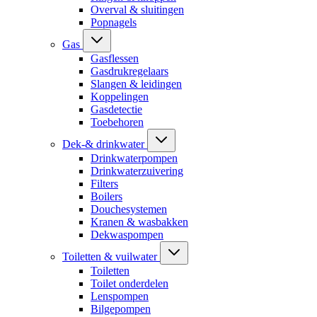
Overval & sluitingen
Popnagels
Gas
Gasflessen
Gasdrukregelaars
Slangen & leidingen
Koppelingen
Gasdetectie
Toebehoren
Dek-& drinkwater
Drinkwaterpompen
Drinkwaterzuivering
Filters
Boilers
Douchesystemen
Kranen & wasbakken
Dekwaspompen
Toiletten & vuilwater
Toiletten
Toilet onderdelen
Lenspompen
Bilgepompen