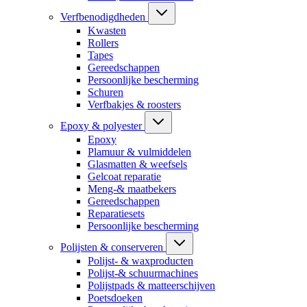
Verfbenodigdheden
Kwasten
Rollers
Tapes
Gereedschappen
Persoonlijke bescherming
Schuren
Verfbakjes & roosters
Epoxy & polyester
Epoxy
Plamuur & vulmiddelen
Glasmatten & weefsels
Gelcoat reparatie
Meng-& maatbekers
Gereedschappen
Reparatiesets
Persoonlijke bescherming
Polijsten & conserveren
Polijst- & waxproducten
Polijst-& schuurmachines
Polijstpads & matteerschijven
Poetsdoeken