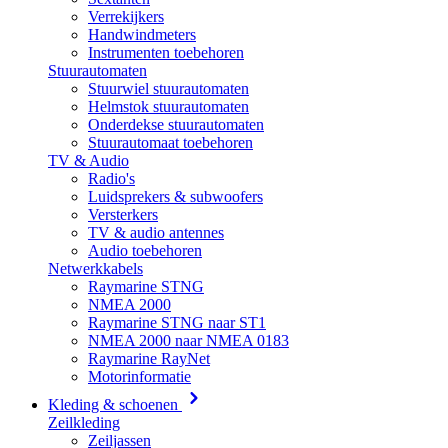
Verrekijkers
Handwindmeters
Instrumenten toebehoren
Stuurautomaten
Stuurwiel stuurautomaten
Helmstok stuurautomaten
Onderdekse stuurautomaten
Stuurautomaat toebehoren
TV & Audio
Radio's
Luidsprekers & subwoofers
Versterkers
TV & audio antennes
Audio toebehoren
Netwerkkabels
Raymarine STNG
NMEA 2000
Raymarine STNG naar ST1
NMEA 2000 naar NMEA 0183
Raymarine RayNet
Motorinformatie
Kleding & schoenen
Zeilkleding
Zeiljassen