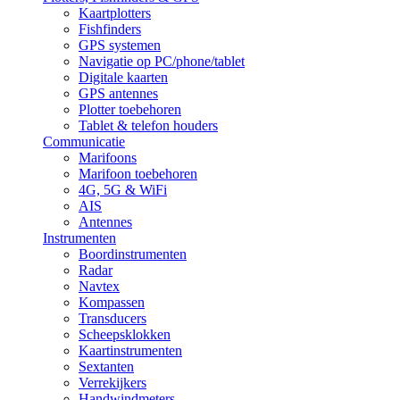
Kaartplotters
Fishfinders
GPS systemen
Navigatie op PC/phone/tablet
Digitale kaarten
GPS antennes
Plotter toebehoren
Tablet & telefon houders
Communicatie
Marifoons
Marifoon toebehoren
4G, 5G & WiFi
AIS
Antennes
Instrumenten
Boordinstrumenten
Radar
Navtex
Kompassen
Transducers
Scheepsklokken
Kaartinstrumenten
Sextanten
Verrekijkers
Handwindmeters