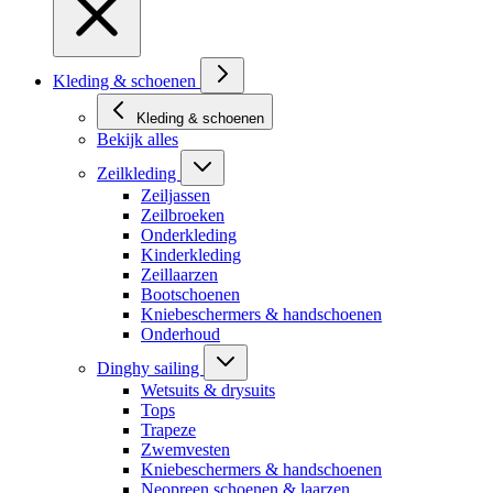
Kleding & schoenen
Kleding & schoenen
Bekijk alles
Zeilkleding
Zeiljassen
Zeilbroeken
Onderkleding
Kinderkleding
Zeillaarzen
Bootschoenen
Kniebeschermers & handschoenen
Onderhoud
Dinghy sailing
Wetsuits & drysuits
Tops
Trapeze
Zwemvesten
Kniebeschermers & handschoenen
Neopreen schoenen & laarzen