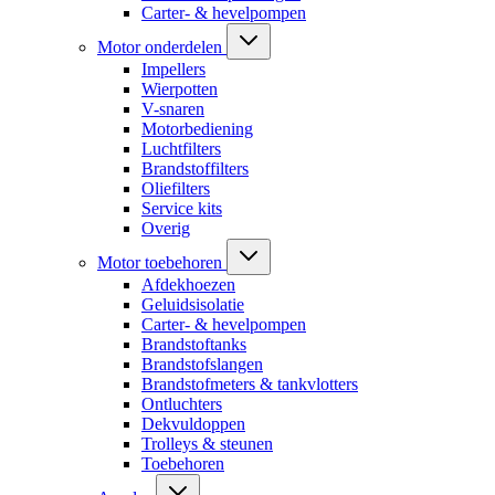
Carter- & hevelpompen
Motor onderdelen
Impellers
Wierpotten
V-snaren
Motorbediening
Luchtfilters
Brandstoffilters
Oliefilters
Service kits
Overig
Motor toebehoren
Afdekhoezen
Geluidsisolatie
Carter- & hevelpompen
Brandstoftanks
Brandstofslangen
Brandstofmeters & tankvlotters
Ontluchters
Dekvuldoppen
Trolleys & steunen
Toebehoren