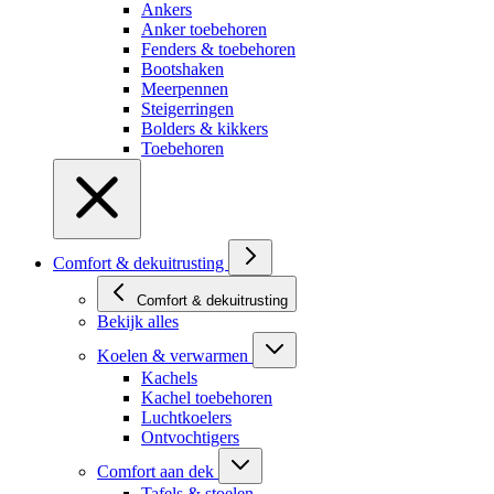
Ankers
Anker toebehoren
Fenders & toebehoren
Bootshaken
Meerpennen
Steigerringen
Bolders & kikkers
Toebehoren
Comfort & dekuitrusting
Comfort & dekuitrusting
Bekijk alles
Koelen & verwarmen
Kachels
Kachel toebehoren
Luchtkoelers
Ontvochtigers
Comfort aan dek
Tafels & stoelen