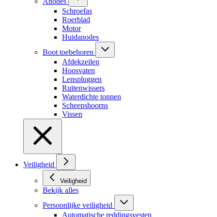
Anodes
Schroefas
Roerblad
Motor
Huidanodes
Boot toebehoren
Afdekzeilen
Hoosvaten
Lenspluggen
Ruitenwissers
Waterdichte tonnen
Scheepshoorns
Vissen
Veiligheid
Veiligheid
Bekijk alles
Persoonlijke veiligheid
Automatische reddingsvesten