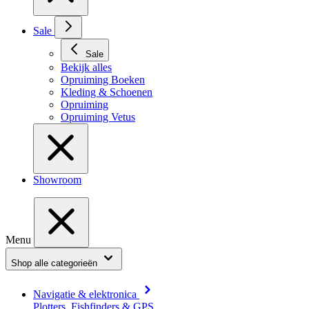
Sale
Sale
Bekijk alles
Opruiming Boeken
Kleding & Schoenen
Opruiming
Opruiming Vetus
Showroom
Menu
Shop alle categorieën
Navigatie & elektronica
Plotters, Fishfinders & GPS