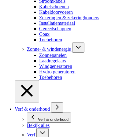
Stroomkabels
Kabelschoenen
Kabeldoorvoeren
Zekeringen & zekeringhouders
Installatiemateriaal
Gereedschappen
Coax
Toebehoren
Zonne- & windenergie
Zonnepanelen
Laadregelaars
Windgeneratoren
Hydro generatoren
Toebehoren
Verf & onderhoud
Verf & onderhoud
Bekijk alles
Verf