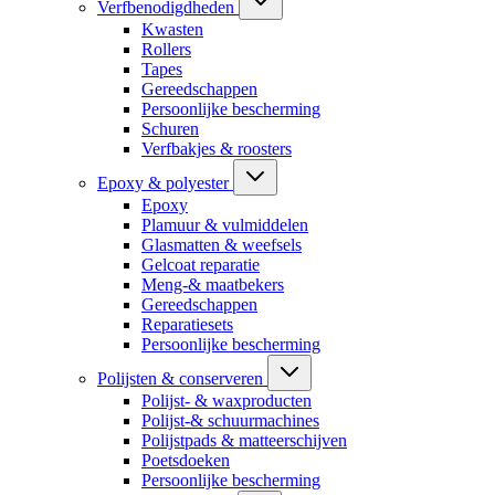
Verfbenodigdheden
Kwasten
Rollers
Tapes
Gereedschappen
Persoonlijke bescherming
Schuren
Verfbakjes & roosters
Epoxy & polyester
Epoxy
Plamuur & vulmiddelen
Glasmatten & weefsels
Gelcoat reparatie
Meng-& maatbekers
Gereedschappen
Reparatiesets
Persoonlijke bescherming
Polijsten & conserveren
Polijst- & waxproducten
Polijst-& schuurmachines
Polijstpads & matteerschijven
Poetsdoeken
Persoonlijke bescherming