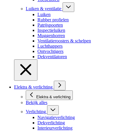
Luiken & ventilatie
Luiken
Rubber profielen
Patrijspoorten
Inspectieluiken
Muggenhorren
Ventilatieroosters & schelpen
Luchthappers
Ontvochtigers
Dekventilatoren
Elektra & verlichting
Elektra & verlichting
Bekijk alles
Verlichting
Navigatieverlichting
Dekverlichting
Interieurverlichting