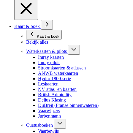
Kaart & boek
Kaart & boek
Bekijk alles
Waterkaarten & pilots
Imray kaarten
Imray pilots
Stroomkaarten & atlassen
ANWB waterkaarten
Hydro 1800-serie
Leskaarten
NV atlas- en kaarten
British Admirality
Delius Klasing
DuBreil (Franse binnenwateren)
Vaarwijzers
Jurbenmann
Cursusboeken
Vaarbewijs