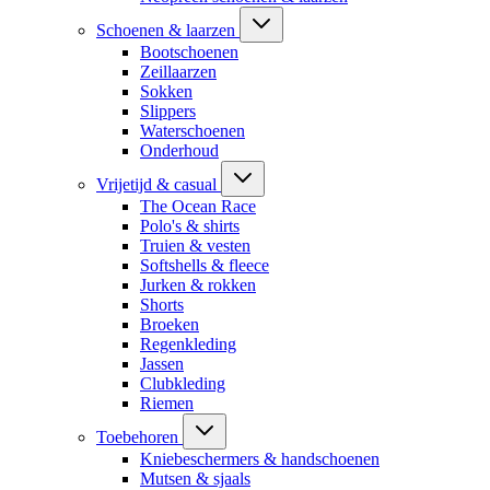
Schoenen & laarzen
Bootschoenen
Zeillaarzen
Sokken
Slippers
Waterschoenen
Onderhoud
Vrijetijd & casual
The Ocean Race
Polo's & shirts
Truien & vesten
Softshells & fleece
Jurken & rokken
Shorts
Broeken
Regenkleding
Jassen
Clubkleding
Riemen
Toebehoren
Kniebeschermers & handschoenen
Mutsen & sjaals