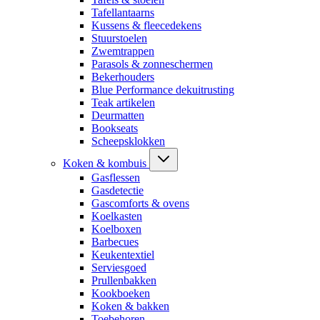
Tafellantaarns
Kussens & fleecedekens
Stuurstoelen
Zwemtrappen
Parasols & zonneschermen
Bekerhouders
Blue Performance dekuitrusting
Teak artikelen
Deurmatten
Bookseats
Scheepsklokken
Koken & kombuis
Gasflessen
Gasdetectie
Gascomforts & ovens
Koelkasten
Koelboxen
Barbecues
Keukentextiel
Serviesgoed
Prullenbakken
Kookboeken
Koken & bakken
Toebehoren