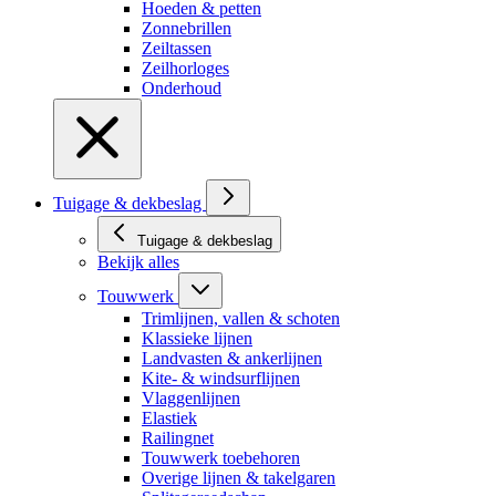
Hoeden & petten
Zonnebrillen
Zeiltassen
Zeilhorloges
Onderhoud
Tuigage & dekbeslag
Tuigage & dekbeslag
Bekijk alles
Touwwerk
Trimlijnen, vallen & schoten
Klassieke lijnen
Landvasten & ankerlijnen
Kite- & windsurflijnen
Vlaggenlijnen
Elastiek
Railingnet
Touwwerk toebehoren
Overige lijnen & takelgaren