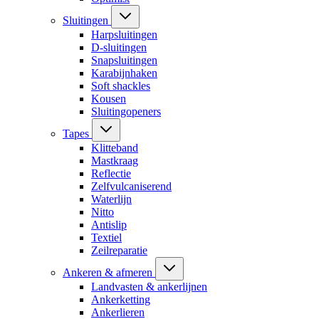
Sluitingen
Harpsluitingen
D-sluitingen
Snapsluitingen
Karabijnhaken
Soft shackles
Kousen
Sluitingopeners
Tapes
Klitteband
Mastkraag
Reflectie
Zelfvulcaniserend
Waterlijn
Nitto
Antislip
Textiel
Zeilreparatie
Ankeren & afmeren
Landvasten & ankerlijnen
Ankerketting
Ankerlieren