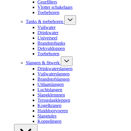
Geurfilters
Vlotter schakelaars
Toebehoren
Tanks & toebehoren
Vuilwater
Drinkwater
Universeel
Brandstoftanks
Dekvuldoppen
Toebehoren
Slangen & fitwerk
Drinkwaterslangen
Vuilwaterslangen
Brandstofslangen
Uitlaatslangen
Luchtslangen
Slangklemmen
Terugslagkleppen
Kogelkranen
Huiddoorvoeren
Slangtules
Koppelingen