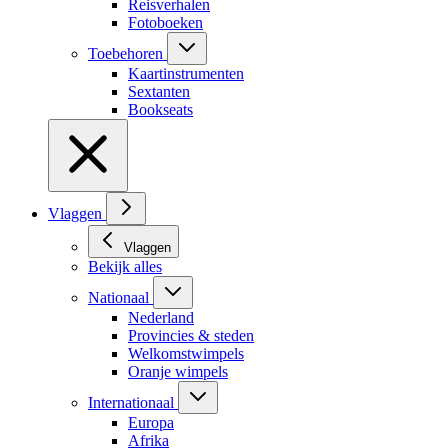
Reisverhalen
Fotoboeken
Toebehoren
Kaartinstrumenten
Sextanten
Bookseats
Vlaggen
Vlaggen
Bekijk alles
Nationaal
Nederland
Provincies & steden
Welkomstwimpels
Oranje wimpels
Internationaal
Europa
Afrika