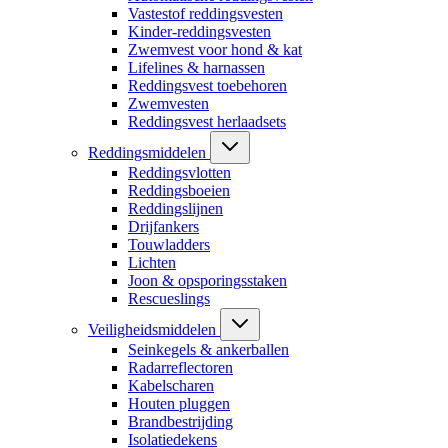
Vastestof reddingsvesten
Kinder-reddingsvesten
Zwemvest voor hond & kat
Lifelines & harnassen
Reddingsvest toebehoren
Zwemvesten
Reddingsvest herlaadsets
Reddingsmiddelen
Reddingsvlotten
Reddingsboeien
Reddingslijnen
Drijfankers
Touwladders
Lichten
Joon & opsporingsstaken
Rescueslings
Veiligheidsmiddelen
Seinkegels & ankerballen
Radarreflectoren
Kabelscharen
Houten pluggen
Brandbestrijding
Isolatiedekens