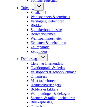
Splitsgereedschap
Tuigage
Staalkabel
Wantspanners & terminals
Verstaging toebehoren
Blokken
Spinakerboombeslag
Rolreefsystemen
Wantspanningsmeter
Zeillatten & toebehoren
Zeilreparatie
Zeilbinders
Dekbeslag
Lieren & Lierhendels
Overlooprails & sledes
Valstoppers & schootklemmen
Organisers
Mast toebehoren
Helmstokverlengers
Bolders & kikkers
Wantputtingen & dekogen
Scepters & railing toebehoren
Buiskapbeslag
Optimist