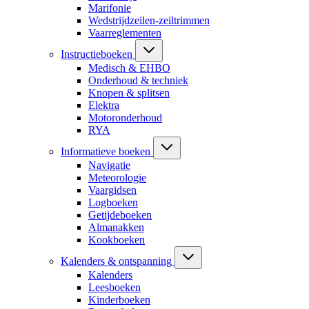
Marifonie
Wedstrijdzeilen-zeiltrimmen
Vaarreglementen
Instructieboeken
Medisch & EHBO
Onderhoud & techniek
Knopen & splitsen
Elektra
Motoronderhoud
RYA
Informatieve boeken
Navigatie
Meteorologie
Vaargidsen
Logboeken
Getijdeboeken
Almanakken
Kookboeken
Kalenders & ontspanning
Kalenders
Leesboeken
Kinderboeken