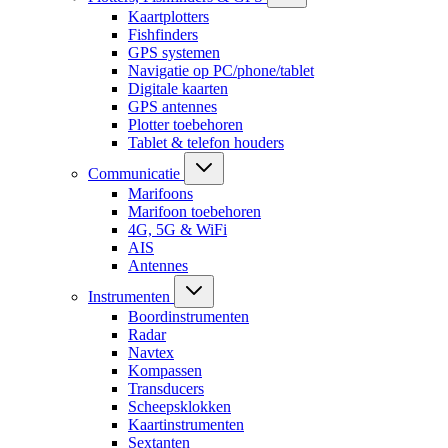
Kaartplotters
Fishfinders
GPS systemen
Navigatie op PC/phone/tablet
Digitale kaarten
GPS antennes
Plotter toebehoren
Tablet & telefon houders
Communicatie
Marifoons
Marifoon toebehoren
4G, 5G & WiFi
AIS
Antennes
Instrumenten
Boordinstrumenten
Radar
Navtex
Kompassen
Transducers
Scheepsklokken
Kaartinstrumenten
Sextanten