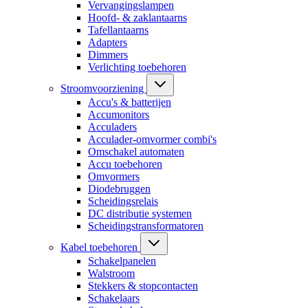
Vervangingslampen
Hoofd- & zaklantaarns
Tafellantaarns
Adapters
Dimmers
Verlichting toebehoren
Stroomvoorziening
Accu's & batterijen
Accumonitors
Acculaders
Acculader-omvormer combi's
Omschakel automaten
Accu toebehoren
Omvormers
Diodebruggen
Scheidingsrelais
DC distributie systemen
Scheidingstransformatoren
Kabel toebehoren
Schakelpanelen
Walstroom
Stekkers & stopcontacten
Schakelaars