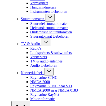
Verrekijkers
Handwindmeters
Instrumenten toebehoren
Stuurautomaten
Stuurwiel stuurautomaten
Helmstok stuurautomaten
Onderdekse stuurautomaten
Stuurautomaat toebehoren
TV & Audio
Radio's
Luidsprekers & subwoofers
Versterkers
TV & audio antennes
Audio toebehoren
Netwerkkabels
Raymarine STNG
NMEA 2000
Raymarine STNG naar ST1
NMEA 2000 naar NMEA 0183
Raymarine RayNet
Motorinformatie