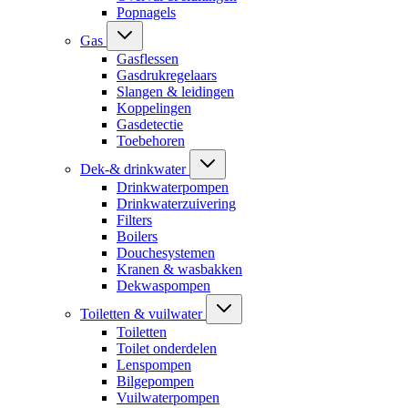
Popnagels
Gas
Gasflessen
Gasdrukregelaars
Slangen & leidingen
Koppelingen
Gasdetectie
Toebehoren
Dek-& drinkwater
Drinkwaterpompen
Drinkwaterzuivering
Filters
Boilers
Douchesystemen
Kranen & wasbakken
Dekwaspompen
Toiletten & vuilwater
Toiletten
Toilet onderdelen
Lenspompen
Bilgepompen
Vuilwaterpompen