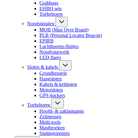
Grabbags
EHBO sets
Toebehoren
Noodsignalen
MOB (Man Over Board)
PLB (Personal Locator Beacon)
EPIRB
Luchthoorns-fluitjes
Noodvuurwerk
LED flares
Sloten & kabels
Grondbeugels
Hangsloten
Kabels & kettingen
Motorsloten
GPS trackers
Toebehoren
Hoofd- & zaklantaarns
Zeilmessen
Multi-tools
Mastbroeken
Sluitingopeners