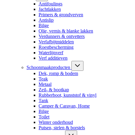
Antifoulings
Jachtlakken
Primers & grondverven
Antislip
Bilge
Olie, vernis & blanke lakken
Verdunners & ontvetters
Verfafbijtmiddelen
Roestbescherming
Waterlijnverf
Verf additieven
Schoonmaakproducten
Dek, romp & bodem
Teak
Metaal
Zeil- & bootkap
Rubberboot, kunststof & vinyl
Tank
Camper & Caravan, Home
Bilge
Toilet
Winter onderhoud
Putsen, stelen & borstels