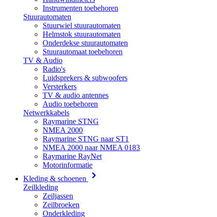
Instrumenten toebehoren
Stuurautomaten
Stuurwiel stuurautomaten
Helmstok stuurautomaten
Onderdekse stuurautomaten
Stuurautomaat toebehoren
TV & Audio
Radio's
Luidsprekers & subwoofers
Versterkers
TV & audio antennes
Audio toebehoren
Netwerkkabels
Raymarine STNG
NMEA 2000
Raymarine STNG naar ST1
NMEA 2000 naar NMEA 0183
Raymarine RayNet
Motorinformatie
Kleding & schoenen
Zeilkleding
Zeiljassen
Zeilbroeken
Onderkleding