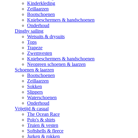
Kinderkleding
Zeillaarzen
Bootschoenen
Kniebeschermers & handschoenen
Onderhoud
Dinghy sailing
Wetsuits & drysuits
Tops
Trapeze
Zwemvesten
Kniebeschermers & handschoenen
Neopreen schoenen & laarzen
Schoenen & laarzen
Bootschoenen
Zeillaarzen
Sokken
Slippers
Waterschoenen
Onderhoud
Vrijetijd & casual
The Ocean Race
Polo's & shirts
Truien & vesten
Softshells & fleece
Jurken & rokken