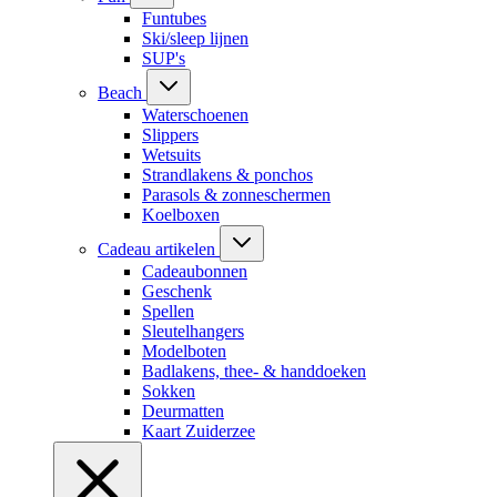
Funtubes
Ski/sleep lijnen
SUP's
Beach
Waterschoenen
Slippers
Wetsuits
Strandlakens & ponchos
Parasols & zonneschermen
Koelboxen
Cadeau artikelen
Cadeaubonnen
Geschenk
Spellen
Sleutelhangers
Modelboten
Badlakens, thee- & handdoeken
Sokken
Deurmatten
Kaart Zuiderzee