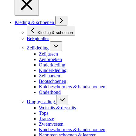
Kleding & schoenen
Kleding & schoenen
Bekijk alles
Zeilkleding
Zeiljassen
Zeilbroeken
Onderkleding
Kinderkleding
Zeillaarzen
Bootschoenen
Kniebeschermers & handschoenen
Onderhoud
Dinghy sailing
Wetsuits & drysuits
Tops
Trapeze
Zwemvesten
Kniebeschermers & handschoenen
Neopreen schoenen & laarzen