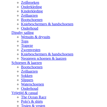
Zeilbroeken
Onderkleding
Kinderkleding
Zeillaarzen
Bootschoenen
Kniebeschermers & handschoenen
Onderhoud
Dinghy sailing
Wetsuits & drysuits
Tops
Trapeze
Zwemvesten
Kniebeschermers & handschoenen
Neopreen schoenen & laarzen
Schoenen & laarzen
Bootschoenen
Zeillaarzen
Sokken
Slippers
Waterschoenen
Onderhoud
Vrijetijd & casual
The Ocean Race
Polo's & shirts
Truien & vesten