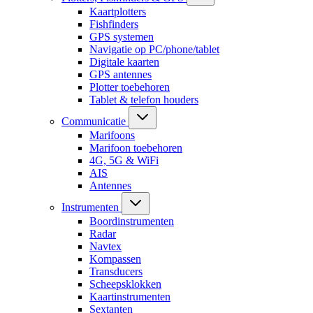
Kaartplotters
Fishfinders
GPS systemen
Navigatie op PC/phone/tablet
Digitale kaarten
GPS antennes
Plotter toebehoren
Tablet & telefon houders
Communicatie
Marifoons
Marifoon toebehoren
4G, 5G & WiFi
AIS
Antennes
Instrumenten
Boordinstrumenten
Radar
Navtex
Kompassen
Transducers
Scheepsklokken
Kaartinstrumenten
Sextanten