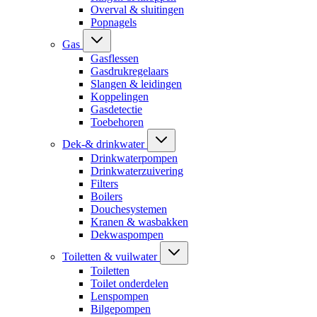
Overval & sluitingen
Popnagels
Gas
Gasflessen
Gasdrukregelaars
Slangen & leidingen
Koppelingen
Gasdetectie
Toebehoren
Dek-& drinkwater
Drinkwaterpompen
Drinkwaterzuivering
Filters
Boilers
Douchesystemen
Kranen & wasbakken
Dekwaspompen
Toiletten & vuilwater
Toiletten
Toilet onderdelen
Lenspompen
Bilgepompen