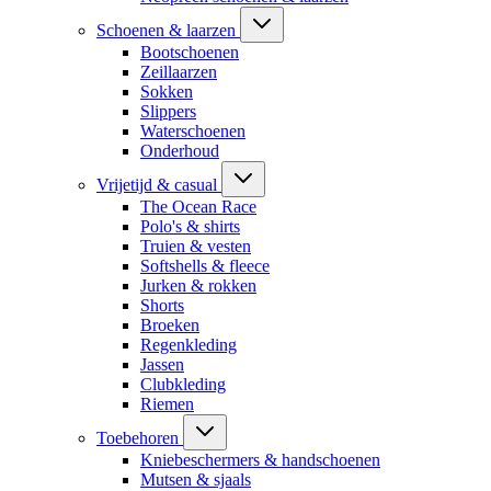
Schoenen & laarzen
Bootschoenen
Zeillaarzen
Sokken
Slippers
Waterschoenen
Onderhoud
Vrijetijd & casual
The Ocean Race
Polo's & shirts
Truien & vesten
Softshells & fleece
Jurken & rokken
Shorts
Broeken
Regenkleding
Jassen
Clubkleding
Riemen
Toebehoren
Kniebeschermers & handschoenen
Mutsen & sjaals