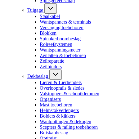
Splitsgereedschap
Tuigage
Staalkabel
Wantspanners & terminals
Verstaging toebehoren
Blokken
Spinakerboombeslag
Rolreefsystemen
Wantspanningsmeter
Zeillatten & toebehoren
Zeilreparatie
Zeilbinders
Dekbeslag
Lieren & Lierhendels
Overlooprails & sledes
Valstoppers & schootklemmen
Organisers
Mast toebehoren
Helmstokverlengers
Bolders & kikkers
Wantputtingen & dekogen
Scepters & railing toebehoren
Buiskapbeslag
Optimist