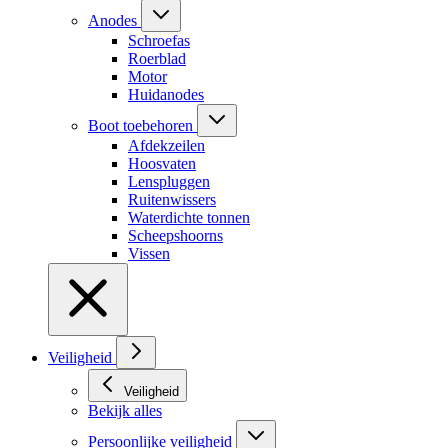
Anodes
Schroefas
Roerblad
Motor
Huidanodes
Boot toebehoren
Afdekzeilen
Hoosvaten
Lenspluggen
Ruitenwissers
Waterdichte tonnen
Scheepshoorns
Vissen
Veiligheid
Veiligheid
Bekijk alles
Persoonlijke veiligheid