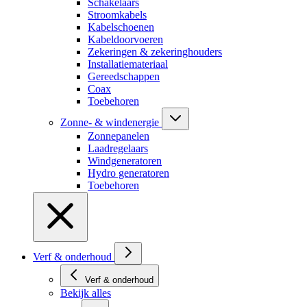
Schakelaars
Stroomkabels
Kabelschoenen
Kabeldoorvoeren
Zekeringen & zekeringhouders
Installatiemateriaal
Gereedschappen
Coax
Toebehoren
Zonne- & windenergie
Zonnepanelen
Laadregelaars
Windgeneratoren
Hydro generatoren
Toebehoren
Verf & onderhoud
Verf & onderhoud
Bekijk alles