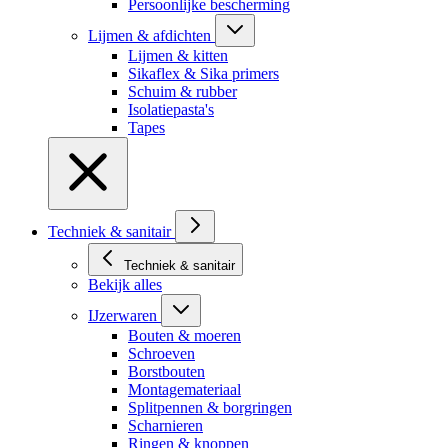
Persoonlijke bescherming
Lijmen & afdichten
Lijmen & kitten
Sikaflex & Sika primers
Schuim & rubber
Isolatiepasta's
Tapes
Techniek & sanitair
Techniek & sanitair
Bekijk alles
IJzerwaren
Bouten & moeren
Schroeven
Borstbouten
Montagemateriaal
Splitpennen & borgringen
Scharnieren
Ringen & knoppen