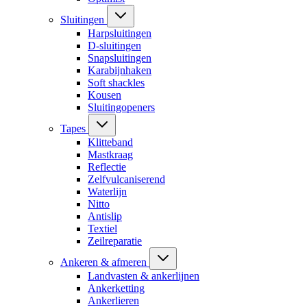
Sluitingen
Harpsluitingen
D-sluitingen
Snapsluitingen
Karabijnhaken
Soft shackles
Kousen
Sluitingopeners
Tapes
Klitteband
Mastkraag
Reflectie
Zelfvulcaniserend
Waterlijn
Nitto
Antislip
Textiel
Zeilreparatie
Ankeren & afmeren
Landvasten & ankerlijnen
Ankerketting
Ankerlieren