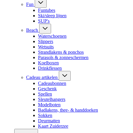
Fun
Funtubes
Ski/sleep lijnen
SUP's
Beach
Waterschoenen
Slippers
Wetsuits
Strandlakens & ponchos
Parasols & zonneschermen
Koelboxen
Drinkflessen
Cadeau artikelen
Cadeaubonnen
Geschenk
Spellen
Sleutelhangers
Modelboten
Badlakens, thee- & handdoeken
Sokken
Deurmatten
Kaart Zuiderzee