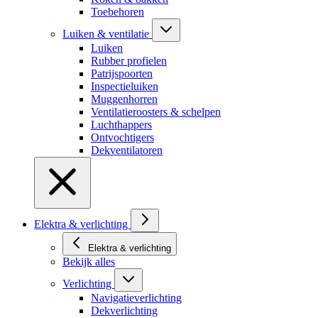
Toebehoren
Luiken & ventilatie
Luiken
Rubber profielen
Patrijspoorten
Inspectieluiken
Muggenhorren
Ventilatieroosters & schelpen
Luchthappers
Ontvochtigers
Dekventilatoren
Elektra & verlichting
Elektra & verlichting
Bekijk alles
Verlichting
Navigatieverlichting
Dekverlichting