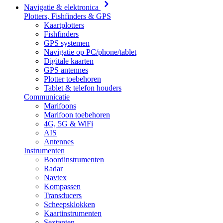
Navigatie & elektronica
Plotters, Fishfinders & GPS
Kaartplotters
Fishfinders
GPS systemen
Navigatie op PC/phone/tablet
Digitale kaarten
GPS antennes
Plotter toebehoren
Tablet & telefon houders
Communicatie
Marifoons
Marifoon toebehoren
4G, 5G & WiFi
AIS
Antennes
Instrumenten
Boordinstrumenten
Radar
Navtex
Kompassen
Transducers
Scheepsklokken
Kaartinstrumenten
Sextanten