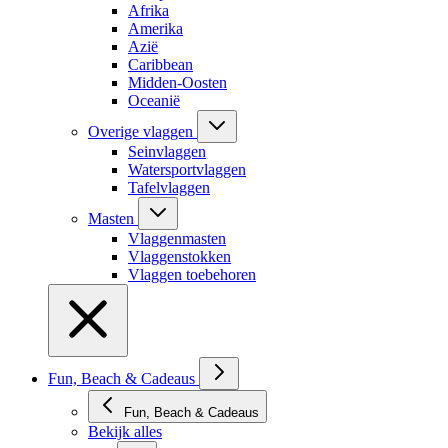
Afrika
Amerika
Azië
Caribbean
Midden-Oosten
Oceanië
Overige vlaggen
Seinvlaggen
Watersportvlaggen
Tafelvlaggen
Masten
Vlaggenmasten
Vlaggenstokken
Vlaggen toebehoren
Fun, Beach & Cadeaus
Fun, Beach & Cadeaus
Bekijk alles