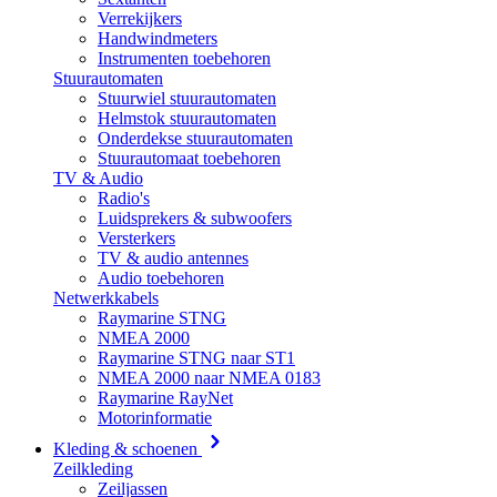
Verrekijkers
Handwindmeters
Instrumenten toebehoren
Stuurautomaten
Stuurwiel stuurautomaten
Helmstok stuurautomaten
Onderdekse stuurautomaten
Stuurautomaat toebehoren
TV & Audio
Radio's
Luidsprekers & subwoofers
Versterkers
TV & audio antennes
Audio toebehoren
Netwerkkabels
Raymarine STNG
NMEA 2000
Raymarine STNG naar ST1
NMEA 2000 naar NMEA 0183
Raymarine RayNet
Motorinformatie
Kleding & schoenen
Zeilkleding
Zeiljassen