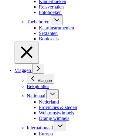
Kinderboeken
Reisverhalen
Fotoboeken
Toebehoren
Kaartinstrumenten
Sextanten
Bookseats
Vlaggen
Vlaggen
Bekijk alles
Nationaal
Nederland
Provincies & steden
Welkomstwimpels
Oranje wimpels
Internationaal
Europa