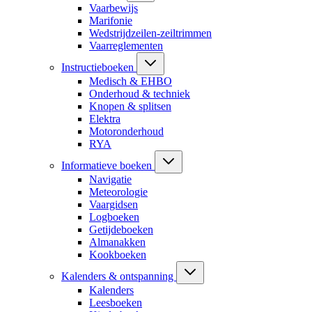
Vaarbewijs
Marifonie
Wedstrijdzeilen-zeiltrimmen
Vaarreglementen
Instructieboeken
Medisch & EHBO
Onderhoud & techniek
Knopen & splitsen
Elektra
Motoronderhoud
RYA
Informatieve boeken
Navigatie
Meteorologie
Vaargidsen
Logboeken
Getijdeboeken
Almanakken
Kookboeken
Kalenders & ontspanning
Kalenders
Leesboeken