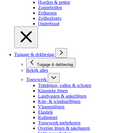
Hoeden & petten
Zonnebrillen
Zeiltassen
Zeilhorloges
Onderhoud
Tuigage & dekbeslag
Tuigage & dekbeslag
Bekijk alles
Touwwerk
Trimlijnen, vallen & schoten
Klassieke lijnen
Landvasten & ankerlijnen
Kite- & windsurflijnen
Vlaggenlijnen
Elastiek
Railingnet
Touwwerk toebehoren
Overige lijnen & takelgaren