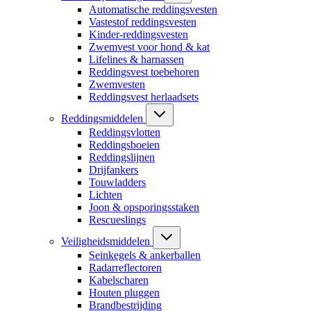
Automatische reddingsvesten
Vastestof reddingsvesten
Kinder-reddingsvesten
Zwemvest voor hond & kat
Lifelines & harnassen
Reddingsvest toebehoren
Zwemvesten
Reddingsvest herlaadsets
Reddingsmiddelen
Reddingsvlotten
Reddingsboeien
Reddingslijnen
Drijfankers
Touwladders
Lichten
Joon & opsporingsstaken
Rescueslings
Veiligheidsmiddelen
Seinkegels & ankerballen
Radarreflectoren
Kabelscharen
Houten pluggen
Brandbestrijding