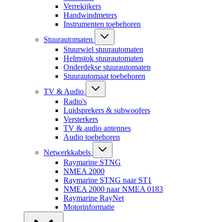
Verrekijkers
Handwindmeters
Instrumenten toebehoren
Stuurautomaten
Stuurwiel stuurautomaten
Helmstok stuurautomaten
Onderdekse stuurautomaten
Stuurautomaat toebehoren
TV & Audio
Radio's
Luidsprekers & subwoofers
Versterkers
TV & audio antennes
Audio toebehoren
Netwerkkabels
Raymarine STNG
NMEA 2000
Raymarine STNG naar ST1
NMEA 2000 naar NMEA 0183
Raymarine RayNet
Motorinformatie