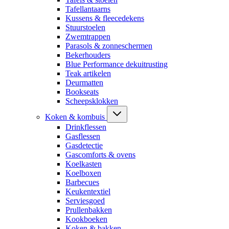
Tafellantaarns
Kussens & fleecedekens
Stuurstoelen
Zwemtrappen
Parasols & zonneschermen
Bekerhouders
Blue Performance dekuitrusting
Teak artikelen
Deurmatten
Bookseats
Scheepsklokken
Koken & kombuis
Drinkflessen
Gasflessen
Gasdetectie
Gascomforts & ovens
Koelkasten
Koelboxen
Barbecues
Keukentextiel
Serviesgoed
Prullenbakken
Kookboeken
Koken & bakken