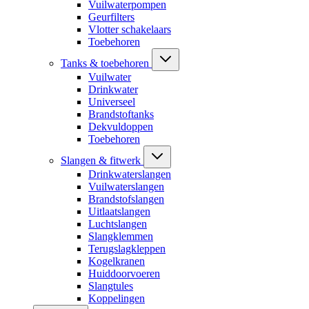
Vuilwaterpompen
Geurfilters
Vlotter schakelaars
Toebehoren
Tanks & toebehoren
Vuilwater
Drinkwater
Universeel
Brandstoftanks
Dekvuldoppen
Toebehoren
Slangen & fitwerk
Drinkwaterslangen
Vuilwaterslangen
Brandstofslangen
Uitlaatslangen
Luchtslangen
Slangklemmen
Terugslagkleppen
Kogelkranen
Huiddoorvoeren
Slangtules
Koppelingen