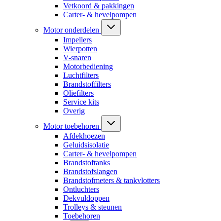
Vetkoord & pakkingen
Carter- & hevelpompen
Motor onderdelen
Impellers
Wierpotten
V-snaren
Motorbediening
Luchtfilters
Brandstoffilters
Oliefilters
Service kits
Overig
Motor toebehoren
Afdekhoezen
Geluidsisolatie
Carter- & hevelpompen
Brandstoftanks
Brandstofslangen
Brandstofmeters & tankvlotters
Ontluchters
Dekvuldoppen
Trolleys & steunen
Toebehoren