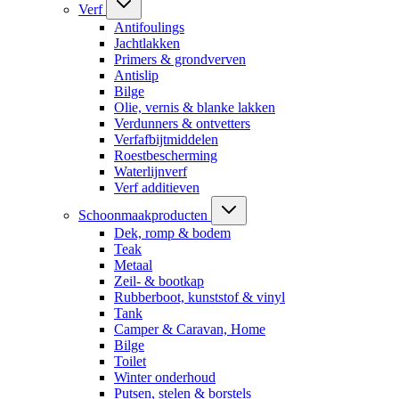
Verf
Antifoulings
Jachtlakken
Primers & grondverven
Antislip
Bilge
Olie, vernis & blanke lakken
Verdunners & ontvetters
Verfafbijtmiddelen
Roestbescherming
Waterlijnverf
Verf additieven
Schoonmaakproducten
Dek, romp & bodem
Teak
Metaal
Zeil- & bootkap
Rubberboot, kunststof & vinyl
Tank
Camper & Caravan, Home
Bilge
Toilet
Winter onderhoud
Putsen, stelen & borstels