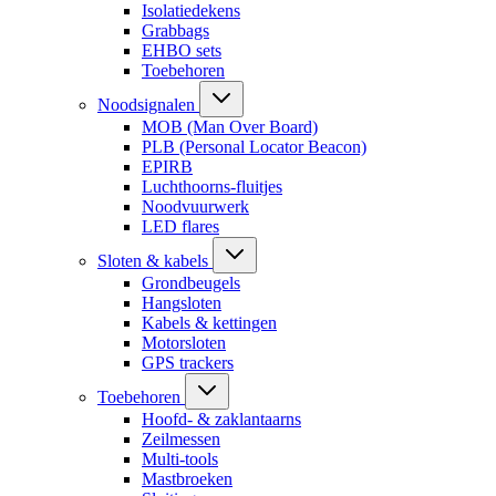
Isolatiedekens
Grabbags
EHBO sets
Toebehoren
Noodsignalen
MOB (Man Over Board)
PLB (Personal Locator Beacon)
EPIRB
Luchthoorns-fluitjes
Noodvuurwerk
LED flares
Sloten & kabels
Grondbeugels
Hangsloten
Kabels & kettingen
Motorsloten
GPS trackers
Toebehoren
Hoofd- & zaklantaarns
Zeilmessen
Multi-tools
Mastbroeken