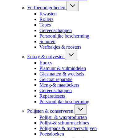
Verfbenodigdheden
Kwasten
Rollers
Tapes
Gereedschappen
Persoonlijke bescherming
Schuren
Verfbakjes & roosters
Epoxy & polyester
Epoxy
Plamuur & vulmiddelen
Glasmatten & weefsels
Gelcoat reparatie
Meng-& maatbekers
Gereedschappen
Reparatiesets
Persoonlijke bescherming
Polijsten & conserveren
Polijst- & waxproducten
Polijst-& schuurmachines
Polijstpads & matteerschijven
Poetsdoeken