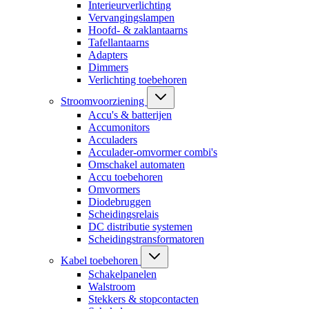
Interieurverlichting
Vervangingslampen
Hoofd- & zaklantaarns
Tafellantaarns
Adapters
Dimmers
Verlichting toebehoren
Stroomvoorziening
Accu's & batterijen
Accumonitors
Acculaders
Acculader-omvormer combi's
Omschakel automaten
Accu toebehoren
Omvormers
Diodebruggen
Scheidingsrelais
DC distributie systemen
Scheidingstransformatoren
Kabel toebehoren
Schakelpanelen
Walstroom
Stekkers & stopcontacten