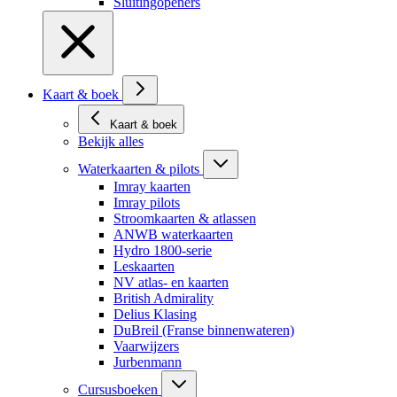
Sluitingopeners
Kaart & boek
Kaart & boek
Bekijk alles
Waterkaarten & pilots
Imray kaarten
Imray pilots
Stroomkaarten & atlassen
ANWB waterkaarten
Hydro 1800-serie
Leskaarten
NV atlas- en kaarten
British Admirality
Delius Klasing
DuBreil (Franse binnenwateren)
Vaarwijzers
Jurbenmann
Cursusboeken