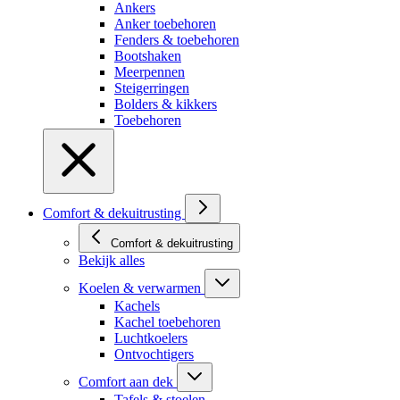
Ankers
Anker toebehoren
Fenders & toebehoren
Bootshaken
Meerpennen
Steigerringen
Bolders & kikkers
Toebehoren
Comfort & dekuitrusting
Comfort & dekuitrusting
Bekijk alles
Koelen & verwarmen
Kachels
Kachel toebehoren
Luchtkoelers
Ontvochtigers
Comfort aan dek
Tafels & stoelen