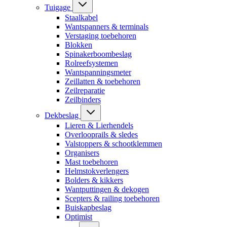
Tuigage
Staalkabel
Wantspanners & terminals
Verstaging toebehoren
Blokken
Spinakerboombeslag
Rolreefsystemen
Wantspanningsmeter
Zeillatten & toebehoren
Zeilreparatie
Zeilbinders
Dekbeslag
Lieren & Lierhendels
Overlooprails & sledes
Valstoppers & schootklemmen
Organisers
Mast toebehoren
Helmstokverlengers
Bolders & kikkers
Wantputtingen & dekogen
Scepters & railing toebehoren
Buiskapbeslag
Optimist