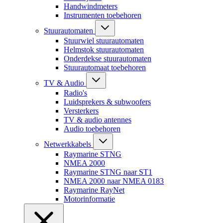
Handwindmeters
Instrumenten toebehoren
Stuurautomaten
Stuurwiel stuurautomaten
Helmstok stuurautomaten
Onderdekse stuurautomaten
Stuurautomaat toebehoren
TV & Audio
Radio's
Luidsprekers & subwoofers
Versterkers
TV & audio antennes
Audio toebehoren
Netwerkkabels
Raymarine STNG
NMEA 2000
Raymarine STNG naar ST1
NMEA 2000 naar NMEA 0183
Raymarine RayNet
Motorinformatie