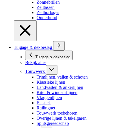
Zonnebrillen
Zeiltassen
Zeilhorloges
Onderhoud
Tuigage & dekbeslag
Tuigage & dekbeslag
Bekijk alles
Touwwerk
Trimlijnen, vallen & schoten
Klassieke lijnen
Landvasten & ankerlijnen
Kite- & windsurflijnen
Vlaggenlijnen
Elastiek
Railingnet
Touwwerk toebehoren
Overige lijnen & takelgaren
Splitsgereedschap