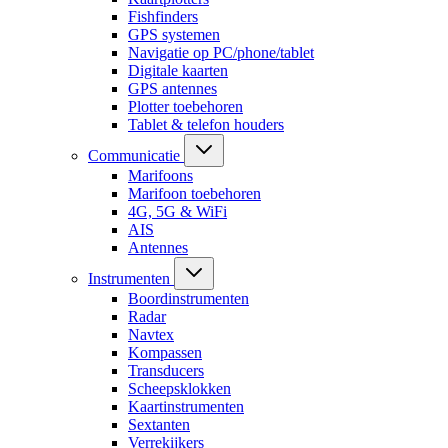
Fishfinders
GPS systemen
Navigatie op PC/phone/tablet
Digitale kaarten
GPS antennes
Plotter toebehoren
Tablet & telefon houders
Communicatie
Marifoons
Marifoon toebehoren
4G, 5G & WiFi
AIS
Antennes
Instrumenten
Boordinstrumenten
Radar
Navtex
Kompassen
Transducers
Scheepsklokken
Kaartinstrumenten
Sextanten
Verrekijkers