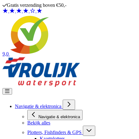
Ga naar de inhoud
Gratis verzending boven €50,-
9,0
Navigatie & elektronica
Navigatie & elektronica
Bekijk alles
Plotters, Fishfinders & GPS
Kaartplotters