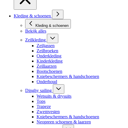
Kleding & schoenen
Kleding & schoenen
Bekijk alles
Zeilkleding
Zeiljassen
Zeilbroeken
Onderkleding
Kinderkleding
Zeillaarzen
Bootschoenen
Kniebeschermers & handschoenen
Onderhoud
Dinghy sailing
Wetsuits & drysuits
Tops
Trapeze
Zwemvesten
Kniebeschermers & handschoenen
Neopreen schoenen & laarzen