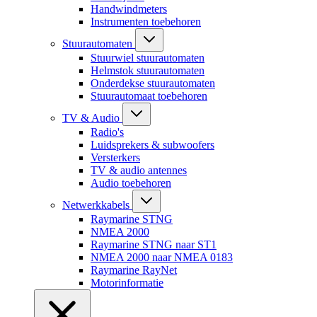
Handwindmeters
Instrumenten toebehoren
Stuurautomaten
Stuurwiel stuurautomaten
Helmstok stuurautomaten
Onderdekse stuurautomaten
Stuurautomaat toebehoren
TV & Audio
Radio's
Luidsprekers & subwoofers
Versterkers
TV & audio antennes
Audio toebehoren
Netwerkkabels
Raymarine STNG
NMEA 2000
Raymarine STNG naar ST1
NMEA 2000 naar NMEA 0183
Raymarine RayNet
Motorinformatie