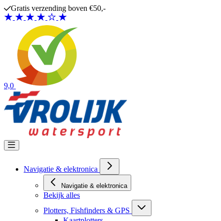
Ga naar de inhoud
Gratis verzending boven €50,-
9,0
Navigatie & elektronica
Navigatie & elektronica
Bekijk alles
Plotters, Fishfinders & GPS
Kaartplotters