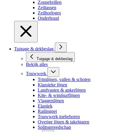
Zonnebrillen
Zeiltassen
Zeilhorloges
Onderhoud
Tuigage & dekbeslag
Tuigage & dekbeslag
Bekijk alles
Touwwerk
Trimlijnen, vallen & schoten
Klassieke lijnen
Landvasten & ankerlijnen
Kite- & windsurflijnen
Vlaggenlijnen
Elastiek
Railingnet
Touwwerk toebehoren
Overige lijnen & takelgaren
Splitsgereedschap