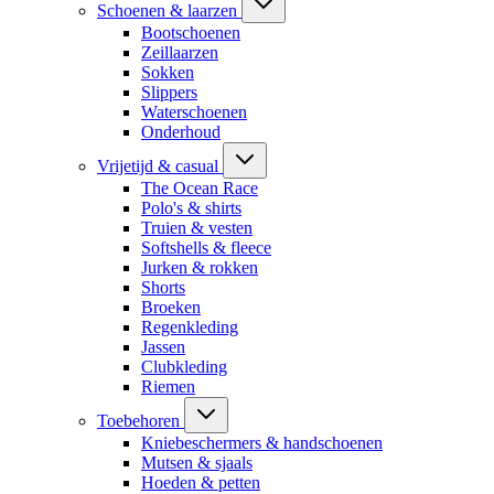
Schoenen & laarzen
Bootschoenen
Zeillaarzen
Sokken
Slippers
Waterschoenen
Onderhoud
Vrijetijd & casual
The Ocean Race
Polo's & shirts
Truien & vesten
Softshells & fleece
Jurken & rokken
Shorts
Broeken
Regenkleding
Jassen
Clubkleding
Riemen
Toebehoren
Kniebeschermers & handschoenen
Mutsen & sjaals
Hoeden & petten