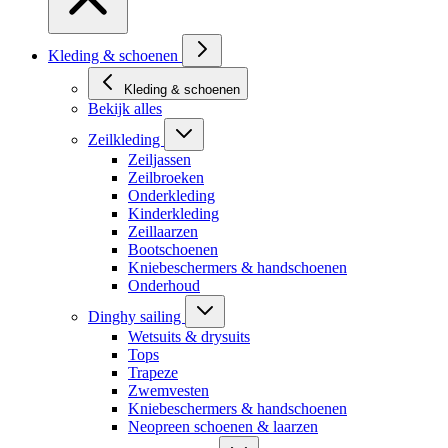
Kleding & schoenen
Kleding & schoenen
Bekijk alles
Zeilkleding
Zeiljassen
Zeilbroeken
Onderkleding
Kinderkleding
Zeillaarzen
Bootschoenen
Kniebeschermers & handschoenen
Onderhoud
Dinghy sailing
Wetsuits & drysuits
Tops
Trapeze
Zwemvesten
Kniebeschermers & handschoenen
Neopreen schoenen & laarzen