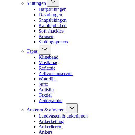
Sluitingen
Harpsluitingen
D-sluitingen
Snapsluitingen
Karabijnhaken
Soft shackles
Kousen
Sluitingopeners
Tapes
Klitteband
Mastkraag
Reflectie
Zelfvulcaniserend
Waterlijn
Nitto
Antislip
Textiel
Zeilreparatie
Ankeren & afmeren
Landvasten & ankerlijnen
Ankerketting
Ankerlieren
Ankers