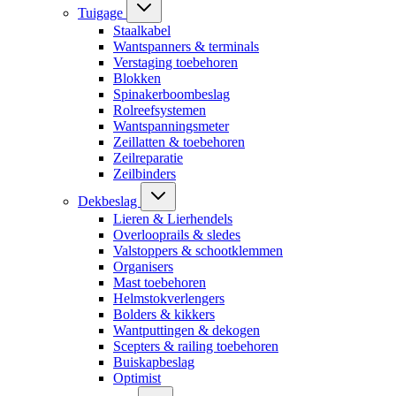
Tuigage
Staalkabel
Wantspanners & terminals
Verstaging toebehoren
Blokken
Spinakerboombeslag
Rolreefsystemen
Wantspanningsmeter
Zeillatten & toebehoren
Zeilreparatie
Zeilbinders
Dekbeslag
Lieren & Lierhendels
Overlooprails & sledes
Valstoppers & schootklemmen
Organisers
Mast toebehoren
Helmstokverlengers
Bolders & kikkers
Wantputtingen & dekogen
Scepters & railing toebehoren
Buiskapbeslag
Optimist