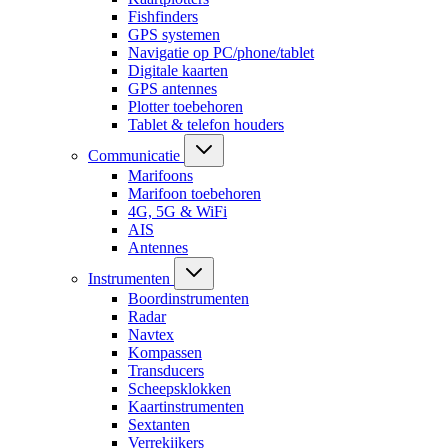
Fishfinders
GPS systemen
Navigatie op PC/phone/tablet
Digitale kaarten
GPS antennes
Plotter toebehoren
Tablet & telefon houders
Communicatie
Marifoons
Marifoon toebehoren
4G, 5G & WiFi
AIS
Antennes
Instrumenten
Boordinstrumenten
Radar
Navtex
Kompassen
Transducers
Scheepsklokken
Kaartinstrumenten
Sextanten
Verrekijkers