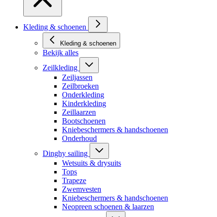
Kleding & schoenen
Kleding & schoenen
Bekijk alles
Zeilkleding
Zeiljassen
Zeilbroeken
Onderkleding
Kinderkleding
Zeillaarzen
Bootschoenen
Kniebeschermers & handschoenen
Onderhoud
Dinghy sailing
Wetsuits & drysuits
Tops
Trapeze
Zwemvesten
Kniebeschermers & handschoenen
Neopreen schoenen & laarzen