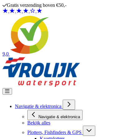
Ga naar de inhoud
Gratis verzending boven €50,-
9,0
Navigatie & elektronica
Navigatie & elektronica
Bekijk alles
Plotters, Fishfinders & GPS
Kaartplotters