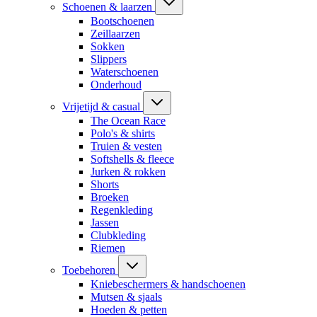
Schoenen & laarzen
Bootschoenen
Zeillaarzen
Sokken
Slippers
Waterschoenen
Onderhoud
Vrijetijd & casual
The Ocean Race
Polo's & shirts
Truien & vesten
Softshells & fleece
Jurken & rokken
Shorts
Broeken
Regenkleding
Jassen
Clubkleding
Riemen
Toebehoren
Kniebeschermers & handschoenen
Mutsen & sjaals
Hoeden & petten