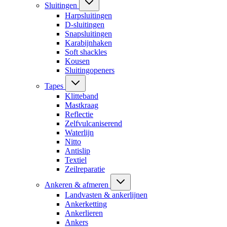
Sluitingen
Harpsluitingen
D-sluitingen
Snapsluitingen
Karabijnhaken
Soft shackles
Kousen
Sluitingopeners
Tapes
Klitteband
Mastkraag
Reflectie
Zelfvulcaniserend
Waterlijn
Nitto
Antislip
Textiel
Zeilreparatie
Ankeren & afmeren
Landvasten & ankerlijnen
Ankerketting
Ankerlieren
Ankers