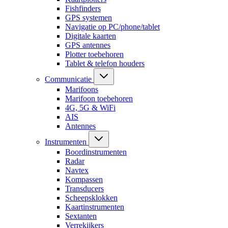
Fishfinders
GPS systemen
Navigatie op PC/phone/tablet
Digitale kaarten
GPS antennes
Plotter toebehoren
Tablet & telefon houders
Communicatie
Marifoons
Marifoon toebehoren
4G, 5G & WiFi
AIS
Antennes
Instrumenten
Boordinstrumenten
Radar
Navtex
Kompassen
Transducers
Scheepsklokken
Kaartinstrumenten
Sextanten
Verrekijkers