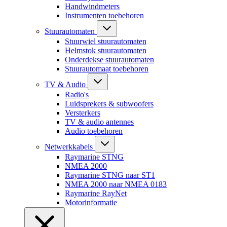
Handwindmeters
Instrumenten toebehoren
Stuurautomaten
Stuurwiel stuurautomaten
Helmstok stuurautomaten
Onderdekse stuurautomaten
Stuurautomaat toebehoren
TV & Audio
Radio's
Luidsprekers & subwoofers
Versterkers
TV & audio antennes
Audio toebehoren
Netwerkkabels
Raymarine STNG
NMEA 2000
Raymarine STNG naar ST1
NMEA 2000 naar NMEA 0183
Raymarine RayNet
Motorinformatie