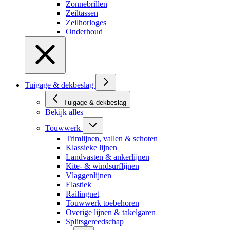
Zonnebrillen
Zeiltassen
Zeilhorloges
Onderhoud
Tuigage & dekbeslag
Tuigage & dekbeslag
Bekijk alles
Touwwerk
Trimlijnen, vallen & schoten
Klassieke lijnen
Landvasten & ankerlijnen
Kite- & windsurflijnen
Vlaggenlijnen
Elastiek
Railingnet
Touwwerk toebehoren
Overige lijnen & takelgaren
Splitsgereedschap