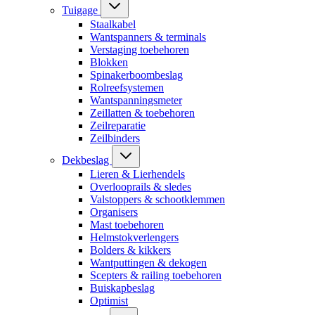
Tuigage
Staalkabel
Wantspanners & terminals
Verstaging toebehoren
Blokken
Spinakerboombeslag
Rolreefsystemen
Wantspanningsmeter
Zeillatten & toebehoren
Zeilreparatie
Zeilbinders
Dekbeslag
Lieren & Lierhendels
Overlooprails & sledes
Valstoppers & schootklemmen
Organisers
Mast toebehoren
Helmstokverlengers
Bolders & kikkers
Wantputtingen & dekogen
Scepters & railing toebehoren
Buiskapbeslag
Optimist