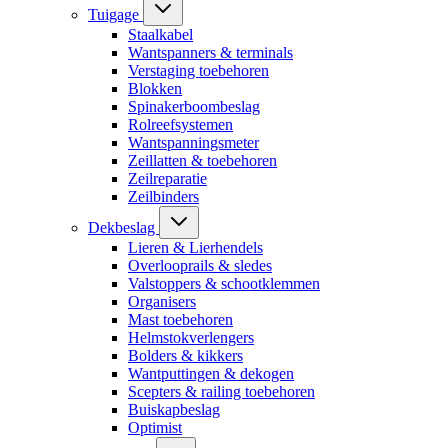
Tuigage
Staalkabel
Wantspanners & terminals
Verstaging toebehoren
Blokken
Spinakerboombeslag
Rolreefsystemen
Wantspanningsmeter
Zeillatten & toebehoren
Zeilreparatie
Zeilbinders
Dekbeslag
Lieren & Lierhendels
Overlooprails & sledes
Valstoppers & schootklemmen
Organisers
Mast toebehoren
Helmstokverlengers
Bolders & kikkers
Wantputtingen & dekogen
Scepters & railing toebehoren
Buiskapbeslag
Optimist