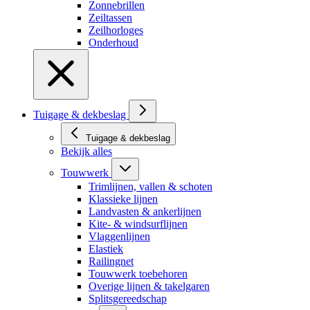
Zonnebrillen
Zeiltassen
Zeilhorloges
Onderhoud
Tuigage & dekbeslag
Tuigage & dekbeslag
Bekijk alles
Touwwerk
Trimlijnen, vallen & schoten
Klassieke lijnen
Landvasten & ankerlijnen
Kite- & windsurflijnen
Vlaggenlijnen
Elastiek
Railingnet
Touwwerk toebehoren
Overige lijnen & takelgaren
Splitsgereedschap