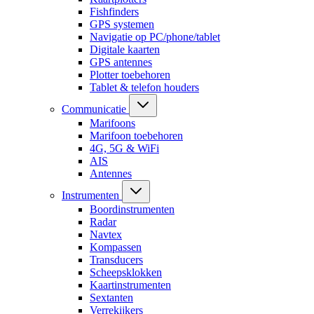
Fishfinders
GPS systemen
Navigatie op PC/phone/tablet
Digitale kaarten
GPS antennes
Plotter toebehoren
Tablet & telefon houders
Communicatie
Marifoons
Marifoon toebehoren
4G, 5G & WiFi
AIS
Antennes
Instrumenten
Boordinstrumenten
Radar
Navtex
Kompassen
Transducers
Scheepsklokken
Kaartinstrumenten
Sextanten
Verrekijkers