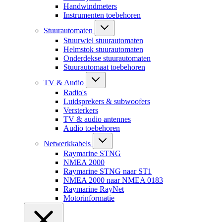
Handwindmeters
Instrumenten toebehoren
Stuurautomaten
Stuurwiel stuurautomaten
Helmstok stuurautomaten
Onderdekse stuurautomaten
Stuurautomaat toebehoren
TV & Audio
Radio's
Luidsprekers & subwoofers
Versterkers
TV & audio antennes
Audio toebehoren
Netwerkkabels
Raymarine STNG
NMEA 2000
Raymarine STNG naar ST1
NMEA 2000 naar NMEA 0183
Raymarine RayNet
Motorinformatie