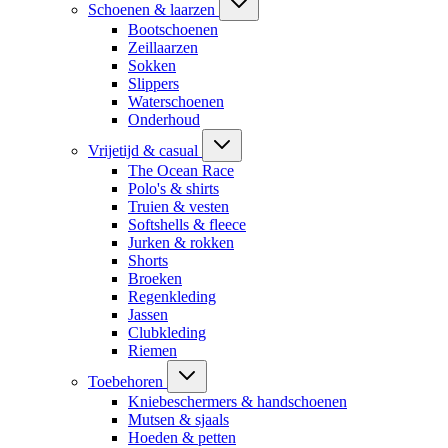
Schoenen & laarzen
Bootschoenen
Zeillaarzen
Sokken
Slippers
Waterschoenen
Onderhoud
Vrijetijd & casual
The Ocean Race
Polo's & shirts
Truien & vesten
Softshells & fleece
Jurken & rokken
Shorts
Broeken
Regenkleding
Jassen
Clubkleding
Riemen
Toebehoren
Kniebeschermers & handschoenen
Mutsen & sjaals
Hoeden & petten