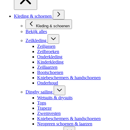
Kleding & schoenen
Kleding & schoenen
Bekijk alles
Zeilkleding
Zeiljassen
Zeilbroeken
Onderkleding
Kinderkleding
Zeillaarzen
Bootschoenen
Kniebeschermers & handschoenen
Onderhoud
Dinghy sailing
Wetsuits & drysuits
Tops
Trapeze
Zwemvesten
Kniebeschermers & handschoenen
Neopreen schoenen & laarzen