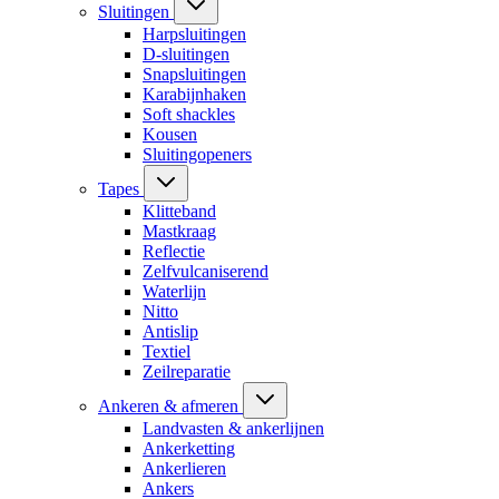
Sluitingen
Harpsluitingen
D-sluitingen
Snapsluitingen
Karabijnhaken
Soft shackles
Kousen
Sluitingopeners
Tapes
Klitteband
Mastkraag
Reflectie
Zelfvulcaniserend
Waterlijn
Nitto
Antislip
Textiel
Zeilreparatie
Ankeren & afmeren
Landvasten & ankerlijnen
Ankerketting
Ankerlieren
Ankers