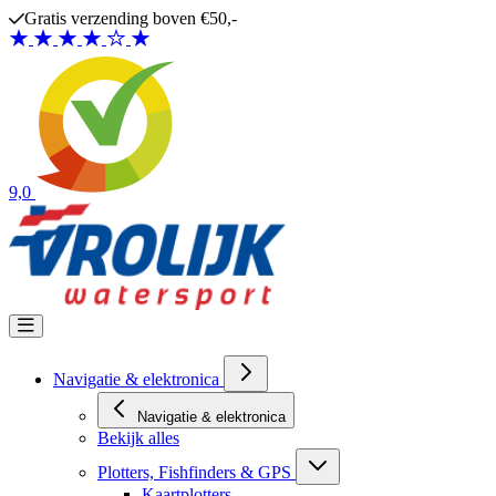
Ga naar de inhoud
Gratis verzending boven €50,-
9,0
Navigatie & elektronica
Navigatie & elektronica
Bekijk alles
Plotters, Fishfinders & GPS
Kaartplotters