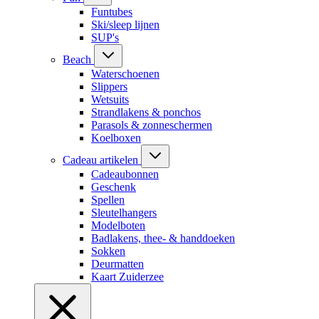
Funtubes
Ski/sleep lijnen
SUP's
Beach
Waterschoenen
Slippers
Wetsuits
Strandlakens & ponchos
Parasols & zonneschermen
Koelboxen
Cadeau artikelen
Cadeaubonnen
Geschenk
Spellen
Sleutelhangers
Modelboten
Badlakens, thee- & handdoeken
Sokken
Deurmatten
Kaart Zuiderzee