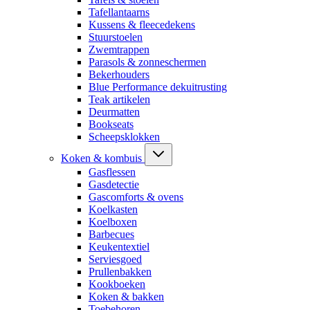
Tafellantaarns
Kussens & fleecedekens
Stuurstoelen
Zwemtrappen
Parasols & zonneschermen
Bekerhouders
Blue Performance dekuitrusting
Teak artikelen
Deurmatten
Bookseats
Scheepsklokken
Koken & kombuis
Gasflessen
Gasdetectie
Gascomforts & ovens
Koelkasten
Koelboxen
Barbecues
Keukentextiel
Serviesgoed
Prullenbakken
Kookboeken
Koken & bakken
Toebehoren