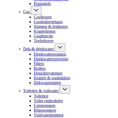
Popnagels
Gas
Gasflessen
Gasdrukregelaars
Slangen & leidingen
Koppelingen
Gasdetectie
Toebehoren
Dek-& drinkwater
Drinkwaterpompen
Drinkwaterzuivering
Filters
Boilers
Douchesystemen
Kranen & wasbakken
Dekwaspompen
Toiletten & vuilwater
Toiletten
Toilet onderdelen
Lenspompen
Bilgepompen
Vuilwaterpompen