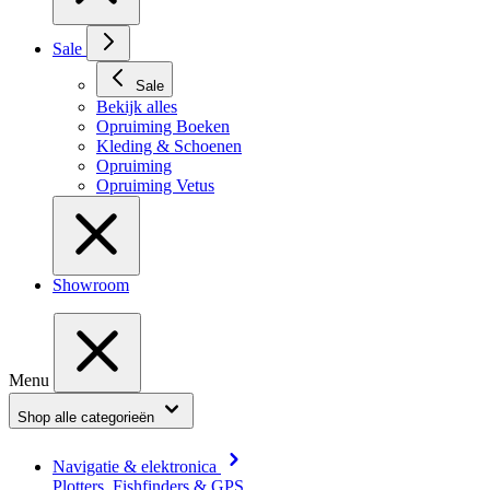
Sale
Sale
Bekijk alles
Opruiming Boeken
Kleding & Schoenen
Opruiming
Opruiming Vetus
Showroom
Menu
Shop alle categorieën
Navigatie & elektronica
Plotters, Fishfinders & GPS