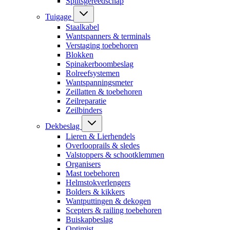
Splitsgereedschap
Tuigage
Staalkabel
Wantspanners & terminals
Verstaging toebehoren
Blokken
Spinakerboombeslag
Rolreefsystemen
Wantspanningsmeter
Zeillatten & toebehoren
Zeilreparatie
Zeilbinders
Dekbeslag
Lieren & Lierhendels
Overlooprails & sledes
Valstoppers & schootklemmen
Organisers
Mast toebehoren
Helmstokverlengers
Bolders & kikkers
Wantputtingen & dekogen
Scepters & railing toebehoren
Buiskapbeslag
Optimist