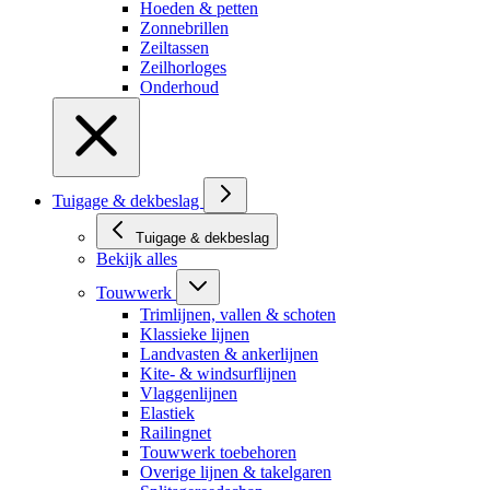
Hoeden & petten
Zonnebrillen
Zeiltassen
Zeilhorloges
Onderhoud
Tuigage & dekbeslag
Tuigage & dekbeslag
Bekijk alles
Touwwerk
Trimlijnen, vallen & schoten
Klassieke lijnen
Landvasten & ankerlijnen
Kite- & windsurflijnen
Vlaggenlijnen
Elastiek
Railingnet
Touwwerk toebehoren
Overige lijnen & takelgaren