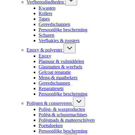
Verfbenodigdheden
Kwasten
Rollers
Tapes
Gereedschappen
Persoonlijke bescherming
Schuren
Verfbakjes & roosters
Epoxy & polyester
Epoxy
Plamuur & vulmiddelen
Glasmatten & weefsels
Gelcoat reparatie
Meng-& maatbekers
Gereedschappen
Reparatiesets
Persoonlijke bescherming
Polijsten & conserveren
Polijst- & waxproducten
Polijst-& schuurmachines
Polijstpads & matteerschijven
Poetsdoeken
Persoonlijke bescherming