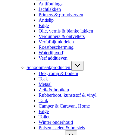
Antifoulings
Jachtlakken
Primers & grondverven
Antislip
Bilge
Olie, vernis & blanke lakken
Verdunners & ontvetters
Verfafbijtmiddelen
Roestbescherming
Waterlijnverf
Verf additieven
Schoonmaakproducten
Dek, romp & bodem
Teak
Metaal
Zeil- & bootkap
Rubberboot, kunststof & vinyl
Tank
Camper & Caravan, Home
Bilge
Toilet
Winter onderhoud
Putsen, stelen & borstels