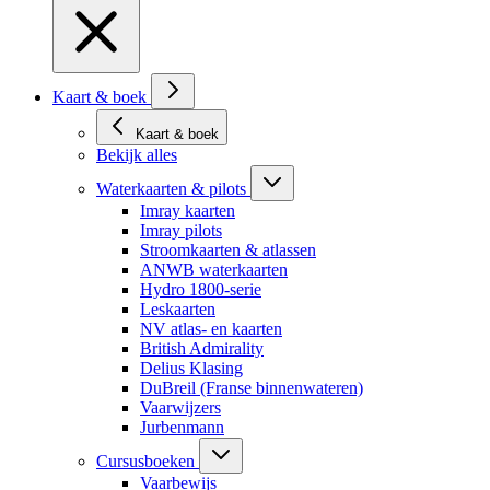
Kaart & boek
Kaart & boek
Bekijk alles
Waterkaarten & pilots
Imray kaarten
Imray pilots
Stroomkaarten & atlassen
ANWB waterkaarten
Hydro 1800-serie
Leskaarten
NV atlas- en kaarten
British Admirality
Delius Klasing
DuBreil (Franse binnenwateren)
Vaarwijzers
Jurbenmann
Cursusboeken
Vaarbewijs