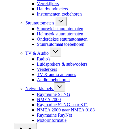
Verrekijkers
Handwindmeters
Instrumenten toebehoren
Stuurautomaten
Stuurwiel stuurautomaten
Helmstok stuurautomaten
Onderdekse stuurautomaten
Stuurautomaat toebehoren
TV & Audio
Radio's
Luidsprekers & subwoofers
Versterkers
TV & audio antennes
Audio toebehoren
Netwerkkabels
Raymarine STNG
NMEA 2000
Raymarine STNG naar ST1
NMEA 2000 naar NMEA 0183
Raymarine RayNet
Motorinformatie