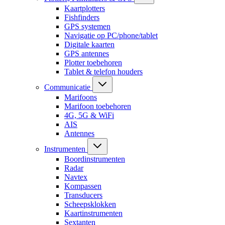
Kaartplotters
Fishfinders
GPS systemen
Navigatie op PC/phone/tablet
Digitale kaarten
GPS antennes
Plotter toebehoren
Tablet & telefon houders
Communicatie
Marifoons
Marifoon toebehoren
4G, 5G & WiFi
AIS
Antennes
Instrumenten
Boordinstrumenten
Radar
Navtex
Kompassen
Transducers
Scheepsklokken
Kaartinstrumenten
Sextanten