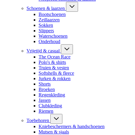
Schoenen & laarzen
Bootschoenen
Zeillaarzen
Sokken
Slippers
Waterschoenen
Onderhoud
Vrijetijd & casual
The Ocean Race
Polo's & shirts
Truien & vesten
Softshells & fleece
Jurken & rokken
Shorts
Broeken
Regenkleding
Jassen
Clubkleding
Riemen
Toebehoren
Kniebeschermers & handschoenen
Mutsen & sjaals