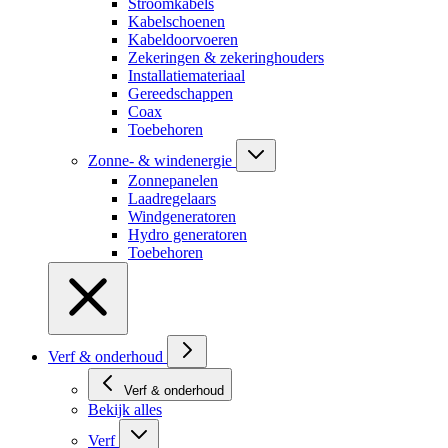
Stroomkabels
Kabelschoenen
Kabeldoorvoeren
Zekeringen & zekeringhouders
Installatiemateriaal
Gereedschappen
Coax
Toebehoren
Zonne- & windenergie
Zonnepanelen
Laadregelaars
Windgeneratoren
Hydro generatoren
Toebehoren
Verf & onderhoud
Verf & onderhoud
Bekijk alles
Verf