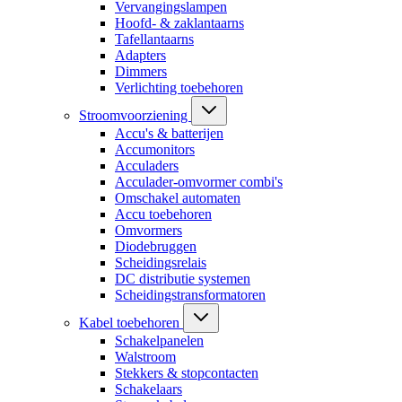
Vervangingslampen
Hoofd- & zaklantaarns
Tafellantaarns
Adapters
Dimmers
Verlichting toebehoren
Stroomvoorziening
Accu's & batterijen
Accumonitors
Acculaders
Acculader-omvormer combi's
Omschakel automaten
Accu toebehoren
Omvormers
Diodebruggen
Scheidingsrelais
DC distributie systemen
Scheidingstransformatoren
Kabel toebehoren
Schakelpanelen
Walstroom
Stekkers & stopcontacten
Schakelaars