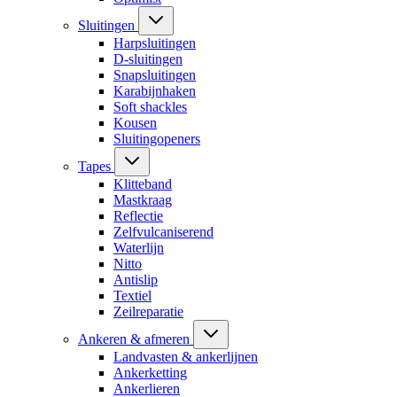
Sluitingen
Harpsluitingen
D-sluitingen
Snapsluitingen
Karabijnhaken
Soft shackles
Kousen
Sluitingopeners
Tapes
Klitteband
Mastkraag
Reflectie
Zelfvulcaniserend
Waterlijn
Nitto
Antislip
Textiel
Zeilreparatie
Ankeren & afmeren
Landvasten & ankerlijnen
Ankerketting
Ankerlieren