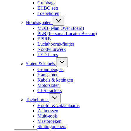
Grabbags
EHBO sets
Toebehoren
Noodsignalen
MOB (Man Over Board)
PLB (Personal Locator Beacon)
EPIRB
Luchthoorns-fluitjes
Noodvuurwerk
LED flares
Sloten & kabels
Grondbeugels
Hangsloten
Kabels & kettingen
Motorsloten
GPS trackers
Toebehoren
Hoofd- & zaklantaarns
Zeilmessen
Multi-tools
Mastbroeken
Sluitingopeners