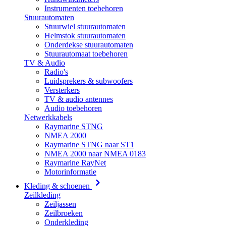
Instrumenten toebehoren
Stuurautomaten
Stuurwiel stuurautomaten
Helmstok stuurautomaten
Onderdekse stuurautomaten
Stuurautomaat toebehoren
TV & Audio
Radio's
Luidsprekers & subwoofers
Versterkers
TV & audio antennes
Audio toebehoren
Netwerkkabels
Raymarine STNG
NMEA 2000
Raymarine STNG naar ST1
NMEA 2000 naar NMEA 0183
Raymarine RayNet
Motorinformatie
Kleding & schoenen
Zeilkleding
Zeiljassen
Zeilbroeken
Onderkleding