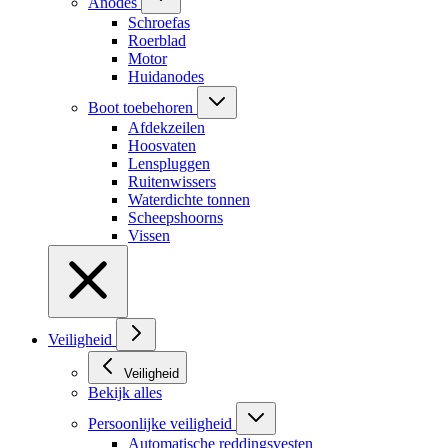
Anodes
Schroefas
Roerblad
Motor
Huidanodes
Boot toebehoren
Afdekzeilen
Hoosvaten
Lenspluggen
Ruitenwissers
Waterdichte tonnen
Scheepshoorns
Vissen
Veiligheid
Veiligheid
Bekijk alles
Persoonlijke veiligheid
Automatische reddingsvesten