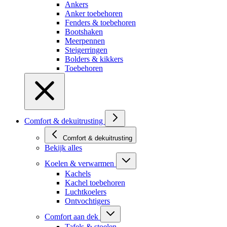
Ankers
Anker toebehoren
Fenders & toebehoren
Bootshaken
Meerpennen
Steigerringen
Bolders & kikkers
Toebehoren
Comfort & dekuitrusting
Comfort & dekuitrusting
Bekijk alles
Koelen & verwarmen
Kachels
Kachel toebehoren
Luchtkoelers
Ontvochtigers
Comfort aan dek
Tafels & stoelen