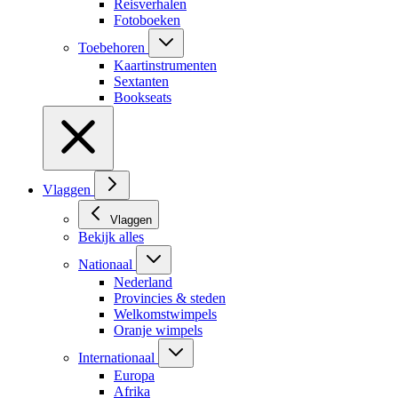
Reisverhalen
Fotoboeken
Toebehoren
Kaartinstrumenten
Sextanten
Bookseats
Vlaggen
Vlaggen
Bekijk alles
Nationaal
Nederland
Provincies & steden
Welkomstwimpels
Oranje wimpels
Internationaal
Europa
Afrika