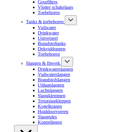
Geurfilters
Vlotter schakelaars
Toebehoren
Tanks & toebehoren
Vuilwater
Drinkwater
Universeel
Brandstoftanks
Dekvuldoppen
Toebehoren
Slangen & fitwerk
Drinkwaterslangen
Vuilwaterslangen
Brandstofslangen
Uitlaatslangen
Luchtslangen
Slangklemmen
Terugslagkleppen
Kogelkranen
Huiddoorvoeren
Slangtules
Koppelingen