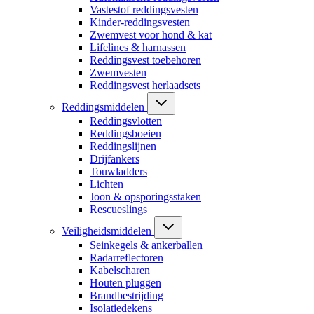
Vastestof reddingsvesten
Kinder-reddingsvesten
Zwemvest voor hond & kat
Lifelines & harnassen
Reddingsvest toebehoren
Zwemvesten
Reddingsvest herlaadsets
Reddingsmiddelen
Reddingsvlotten
Reddingsboeien
Reddingslijnen
Drijfankers
Touwladders
Lichten
Joon & opsporingsstaken
Rescueslings
Veiligheidsmiddelen
Seinkegels & ankerballen
Radarreflectoren
Kabelscharen
Houten pluggen
Brandbestrijding
Isolatiedekens