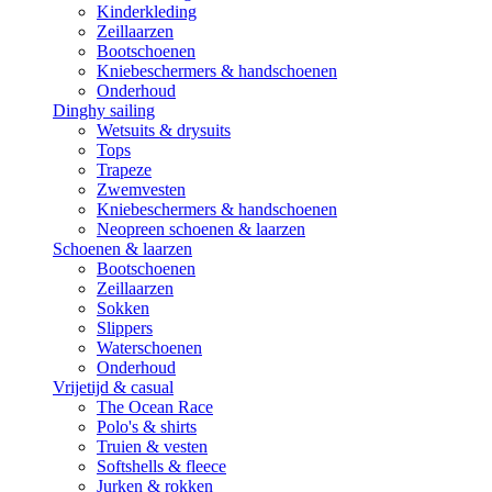
Kinderkleding
Zeillaarzen
Bootschoenen
Kniebeschermers & handschoenen
Onderhoud
Dinghy sailing
Wetsuits & drysuits
Tops
Trapeze
Zwemvesten
Kniebeschermers & handschoenen
Neopreen schoenen & laarzen
Schoenen & laarzen
Bootschoenen
Zeillaarzen
Sokken
Slippers
Waterschoenen
Onderhoud
Vrijetijd & casual
The Ocean Race
Polo's & shirts
Truien & vesten
Softshells & fleece
Jurken & rokken