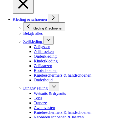
Kleding & schoenen
Kleding & schoenen
Bekijk alles
Zeilkleding
Zeiljassen
Zeilbroeken
Onderkleding
Kinderkleding
Zeillaarzen
Bootschoenen
Kniebeschermers & handschoenen
Onderhoud
Dinghy sailing
Wetsuits & drysuits
Tops
Trapeze
Zwemvesten
Kniebeschermers & handschoenen
Neopreen schoenen & laarzen