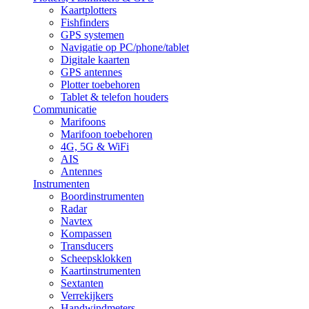
Kaartplotters
Fishfinders
GPS systemen
Navigatie op PC/phone/tablet
Digitale kaarten
GPS antennes
Plotter toebehoren
Tablet & telefon houders
Communicatie
Marifoons
Marifoon toebehoren
4G, 5G & WiFi
AIS
Antennes
Instrumenten
Boordinstrumenten
Radar
Navtex
Kompassen
Transducers
Scheepsklokken
Kaartinstrumenten
Sextanten
Verrekijkers
Handwindmeters