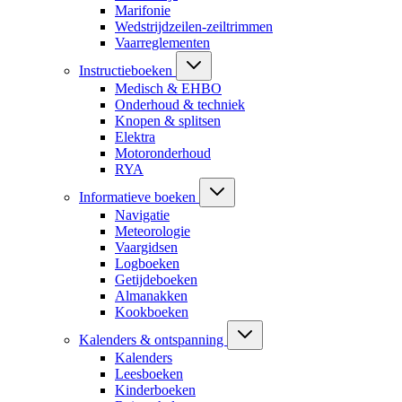
Marifonie
Wedstrijdzeilen-zeiltrimmen
Vaarreglementen
Instructieboeken
Medisch & EHBO
Onderhoud & techniek
Knopen & splitsen
Elektra
Motoronderhoud
RYA
Informatieve boeken
Navigatie
Meteorologie
Vaargidsen
Logboeken
Getijdeboeken
Almanakken
Kookboeken
Kalenders & ontspanning
Kalenders
Leesboeken
Kinderboeken