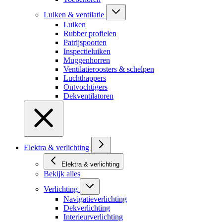
Luiken & ventilatie
Luiken
Rubber profielen
Patrijspoorten
Inspectieluiken
Muggenhorren
Ventilatieroosters & schelpen
Luchthappers
Ontvochtigers
Dekventilatoren
Elektra & verlichting
Elektra & verlichting
Bekijk alles
Verlichting
Navigatieverlichting
Dekverlichting
Interieurverlichting