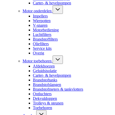
Carter- & hevelpompen
Motor onderdelen
Impellers
Wierpotten
V-snaren
Motorbediening
Luchtfilters
Brandstoffilters
Oliefilters
Service kits
Overig
Motor toebehoren
Afdekhoezen
Geluidsisolatie
Carter- & hevelpompen
Brandstoftanks
Brandstofslangen
Brandstofmeters & tankvlotters
Ontluchters
Dekvuldoppen
Trolleys & steunen
Toebehoren