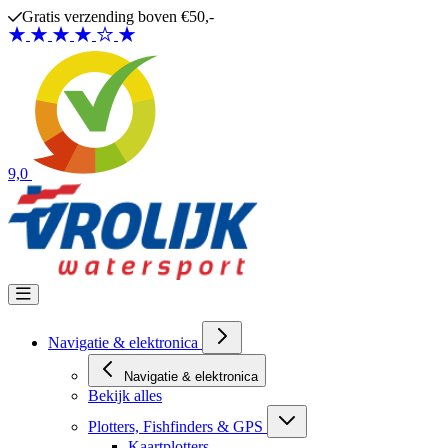
Ga naar de inhoud
Gratis verzending boven €50,-
9,0
Navigatie & elektronica
Navigatie & elektronica
Bekijk alles
Plotters, Fishfinders & GPS
Kaartplotters