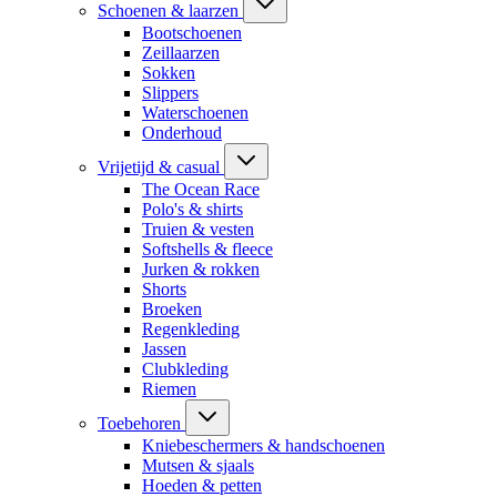
Schoenen & laarzen
Bootschoenen
Zeillaarzen
Sokken
Slippers
Waterschoenen
Onderhoud
Vrijetijd & casual
The Ocean Race
Polo's & shirts
Truien & vesten
Softshells & fleece
Jurken & rokken
Shorts
Broeken
Regenkleding
Jassen
Clubkleding
Riemen
Toebehoren
Kniebeschermers & handschoenen
Mutsen & sjaals
Hoeden & petten