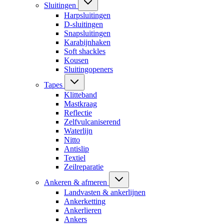
Sluitingen
Harpsluitingen
D-sluitingen
Snapsluitingen
Karabijnhaken
Soft shackles
Kousen
Sluitingopeners
Tapes
Klitteband
Mastkraag
Reflectie
Zelfvulcaniserend
Waterlijn
Nitto
Antislip
Textiel
Zeilreparatie
Ankeren & afmeren
Landvasten & ankerlijnen
Ankerketting
Ankerlieren
Ankers