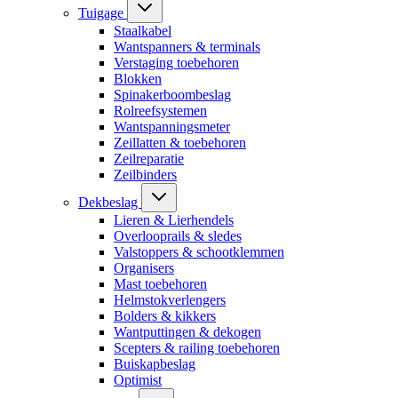
Tuigage
Staalkabel
Wantspanners & terminals
Verstaging toebehoren
Blokken
Spinakerboombeslag
Rolreefsystemen
Wantspanningsmeter
Zeillatten & toebehoren
Zeilreparatie
Zeilbinders
Dekbeslag
Lieren & Lierhendels
Overlooprails & sledes
Valstoppers & schootklemmen
Organisers
Mast toebehoren
Helmstokverlengers
Bolders & kikkers
Wantputtingen & dekogen
Scepters & railing toebehoren
Buiskapbeslag
Optimist