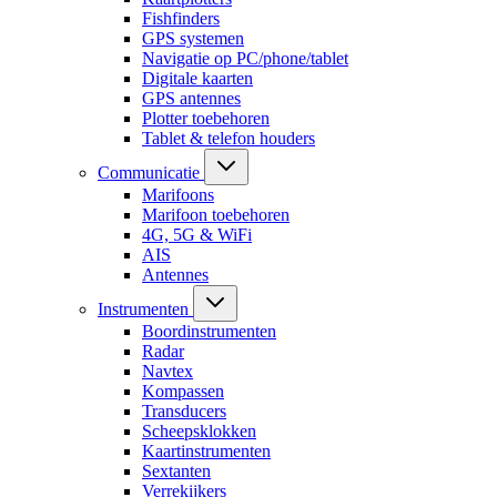
Fishfinders
GPS systemen
Navigatie op PC/phone/tablet
Digitale kaarten
GPS antennes
Plotter toebehoren
Tablet & telefon houders
Communicatie
Marifoons
Marifoon toebehoren
4G, 5G & WiFi
AIS
Antennes
Instrumenten
Boordinstrumenten
Radar
Navtex
Kompassen
Transducers
Scheepsklokken
Kaartinstrumenten
Sextanten
Verrekijkers