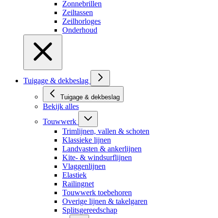
Zonnebrillen
Zeiltassen
Zeilhorloges
Onderhoud
Tuigage & dekbeslag
Tuigage & dekbeslag
Bekijk alles
Touwwerk
Trimlijnen, vallen & schoten
Klassieke lijnen
Landvasten & ankerlijnen
Kite- & windsurflijnen
Vlaggenlijnen
Elastiek
Railingnet
Touwwerk toebehoren
Overige lijnen & takelgaren
Splitsgereedschap