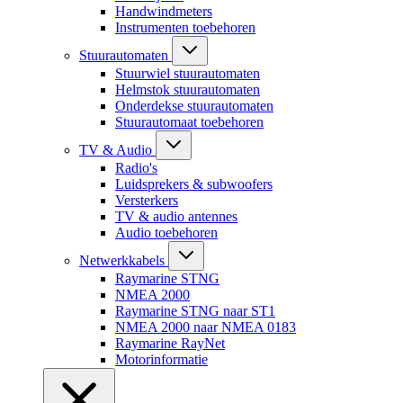
Handwindmeters
Instrumenten toebehoren
Stuurautomaten
Stuurwiel stuurautomaten
Helmstok stuurautomaten
Onderdekse stuurautomaten
Stuurautomaat toebehoren
TV & Audio
Radio's
Luidsprekers & subwoofers
Versterkers
TV & audio antennes
Audio toebehoren
Netwerkkabels
Raymarine STNG
NMEA 2000
Raymarine STNG naar ST1
NMEA 2000 naar NMEA 0183
Raymarine RayNet
Motorinformatie