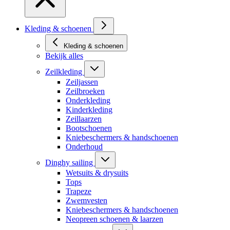
Kleding & schoenen
Kleding & schoenen
Bekijk alles
Zeilkleding
Zeiljassen
Zeilbroeken
Onderkleding
Kinderkleding
Zeillaarzen
Bootschoenen
Kniebeschermers & handschoenen
Onderhoud
Dinghy sailing
Wetsuits & drysuits
Tops
Trapeze
Zwemvesten
Kniebeschermers & handschoenen
Neopreen schoenen & laarzen