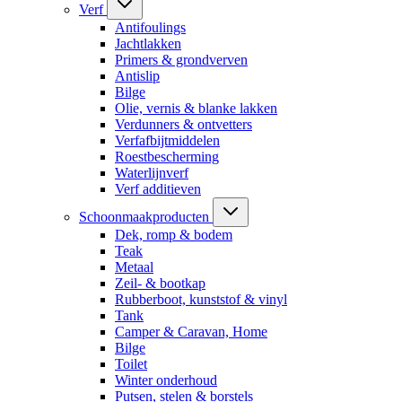
Verf
Antifoulings
Jachtlakken
Primers & grondverven
Antislip
Bilge
Olie, vernis & blanke lakken
Verdunners & ontvetters
Verfafbijtmiddelen
Roestbescherming
Waterlijnverf
Verf additieven
Schoonmaakproducten
Dek, romp & bodem
Teak
Metaal
Zeil- & bootkap
Rubberboot, kunststof & vinyl
Tank
Camper & Caravan, Home
Bilge
Toilet
Winter onderhoud
Putsen, stelen & borstels