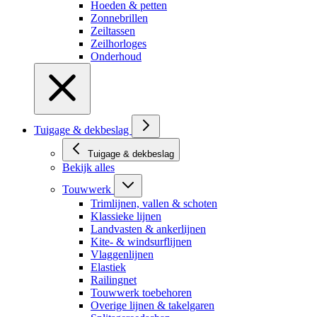
Hoeden & petten
Zonnebrillen
Zeiltassen
Zeilhorloges
Onderhoud
Tuigage & dekbeslag
Tuigage & dekbeslag
Bekijk alles
Touwwerk
Trimlijnen, vallen & schoten
Klassieke lijnen
Landvasten & ankerlijnen
Kite- & windsurflijnen
Vlaggenlijnen
Elastiek
Railingnet
Touwwerk toebehoren
Overige lijnen & takelgaren