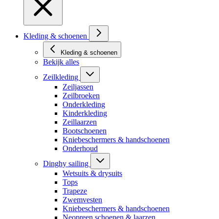
Kleding & schoenen
Kleding & schoenen
Bekijk alles
Zeilkleding
Zeiljassen
Zeilbroeken
Onderkleding
Kinderkleding
Zeillaarzen
Bootschoenen
Kniebeschermers & handschoenen
Onderhoud
Dinghy sailing
Wetsuits & drysuits
Tops
Trapeze
Zwemvesten
Kniebeschermers & handschoenen
Neopreen schoenen & laarzen