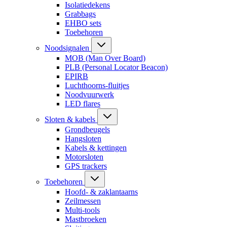
Isolatiedekens
Grabbags
EHBO sets
Toebehoren
Noodsignalen
MOB (Man Over Board)
PLB (Personal Locator Beacon)
EPIRB
Luchthoorns-fluitjes
Noodvuurwerk
LED flares
Sloten & kabels
Grondbeugels
Hangsloten
Kabels & kettingen
Motorsloten
GPS trackers
Toebehoren
Hoofd- & zaklantaarns
Zeilmessen
Multi-tools
Mastbroeken