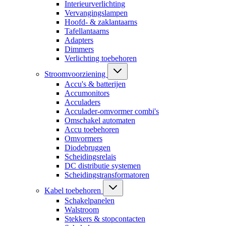
Interieurverlichting
Vervangingslampen
Hoofd- & zaklantaarns
Tafellantaarns
Adapters
Dimmers
Verlichting toebehoren
Stroomvoorziening
Accu's & batterijen
Accumonitors
Acculaders
Acculader-omvormer combi's
Omschakel automaten
Accu toebehoren
Omvormers
Diodebruggen
Scheidingsrelais
DC distributie systemen
Scheidingstransformatoren
Kabel toebehoren
Schakelpanelen
Walstroom
Stekkers & stopcontacten