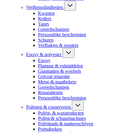
Verfbenodigdheden
Kwasten
Rollers
Tapes
Gereedschappen
Persoonlijke bescherming
Schuren
Verfbakjes & roosters
Epoxy & polyester
Epoxy
Plamuur & vulmiddelen
Glasmatten & weefsels
Gelcoat reparatie
Meng-& maatbekers
Gereedschappen
Reparatiesets
Persoonlijke bescherming
Polijsten & conserveren
Polijst- & waxproducten
Polijst-& schuurmachines
Polijstpads & matteerschijven
Poetsdoeken