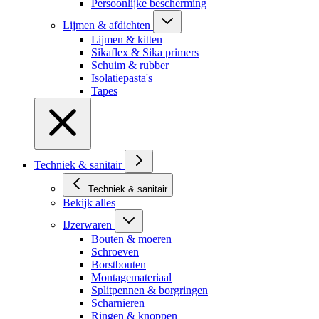
Persoonlijke bescherming
Lijmen & afdichten
Lijmen & kitten
Sikaflex & Sika primers
Schuim & rubber
Isolatiepasta's
Tapes
Techniek & sanitair
Techniek & sanitair
Bekijk alles
IJzerwaren
Bouten & moeren
Schroeven
Borstbouten
Montagemateriaal
Splitpennen & borgringen
Scharnieren
Ringen & knoppen