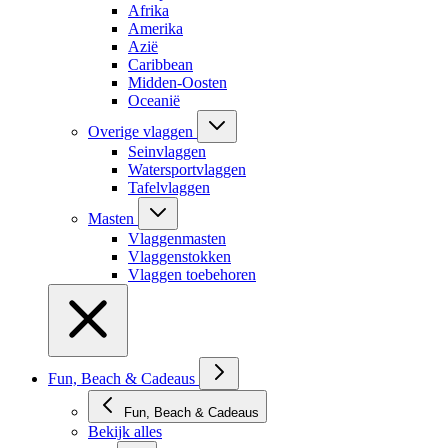
Afrika
Amerika
Azië
Caribbean
Midden-Oosten
Oceanië
Overige vlaggen
Seinvlaggen
Watersportvlaggen
Tafelvlaggen
Masten
Vlaggenmasten
Vlaggenstokken
Vlaggen toebehoren
Fun, Beach & Cadeaus
Fun, Beach & Cadeaus
Bekijk alles