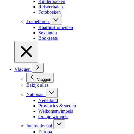
Kinderboeken
Reisverhalen
Fotoboeken
Toebehoren
Kaartinstrumenten
Sextanten
Bookseats
Vlaggen
Vlaggen
Bekijk alles
Nationaal
Nederland
Provincies & steden
Welkomstwimpels
Oranje wimpels
Internationaal
Europa