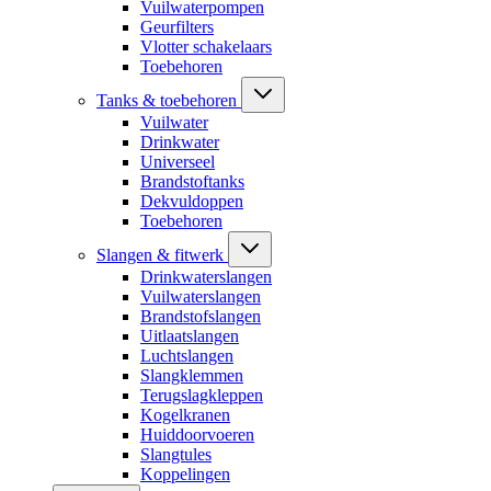
Vuilwaterpompen
Geurfilters
Vlotter schakelaars
Toebehoren
Tanks & toebehoren
Vuilwater
Drinkwater
Universeel
Brandstoftanks
Dekvuldoppen
Toebehoren
Slangen & fitwerk
Drinkwaterslangen
Vuilwaterslangen
Brandstofslangen
Uitlaatslangen
Luchtslangen
Slangklemmen
Terugslagkleppen
Kogelkranen
Huiddoorvoeren
Slangtules
Koppelingen