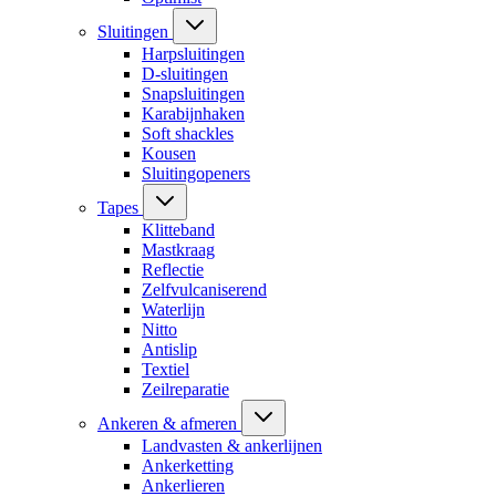
Sluitingen
Harpsluitingen
D-sluitingen
Snapsluitingen
Karabijnhaken
Soft shackles
Kousen
Sluitingopeners
Tapes
Klitteband
Mastkraag
Reflectie
Zelfvulcaniserend
Waterlijn
Nitto
Antislip
Textiel
Zeilreparatie
Ankeren & afmeren
Landvasten & ankerlijnen
Ankerketting
Ankerlieren