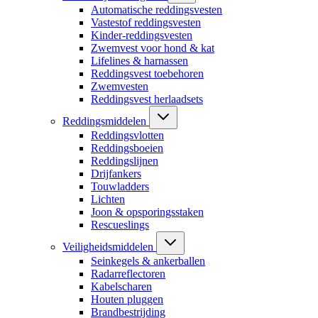
Automatische reddingsvesten
Vastestof reddingsvesten
Kinder-reddingsvesten
Zwemvest voor hond & kat
Lifelines & harnassen
Reddingsvest toebehoren
Zwemvesten
Reddingsvest herlaadsets
Reddingsmiddelen
Reddingsvlotten
Reddingsboeien
Reddingslijnen
Drijfankers
Touwladders
Lichten
Joon & opsporingsstaken
Rescueslings
Veiligheidsmiddelen
Seinkegels & ankerballen
Radarreflectoren
Kabelscharen
Houten pluggen
Brandbestrijding