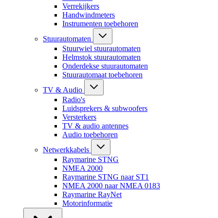
Verrekijkers
Handwindmeters
Instrumenten toebehoren
Stuurautomaten
Stuurwiel stuurautomaten
Helmstok stuurautomaten
Onderdekse stuurautomaten
Stuurautomaat toebehoren
TV & Audio
Radio's
Luidsprekers & subwoofers
Versterkers
TV & audio antennes
Audio toebehoren
Netwerkkabels
Raymarine STNG
NMEA 2000
Raymarine STNG naar ST1
NMEA 2000 naar NMEA 0183
Raymarine RayNet
Motorinformatie