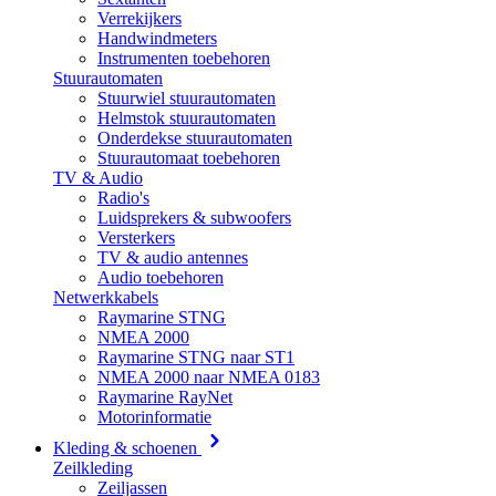
Verrekijkers
Handwindmeters
Instrumenten toebehoren
Stuurautomaten
Stuurwiel stuurautomaten
Helmstok stuurautomaten
Onderdekse stuurautomaten
Stuurautomaat toebehoren
TV & Audio
Radio's
Luidsprekers & subwoofers
Versterkers
TV & audio antennes
Audio toebehoren
Netwerkkabels
Raymarine STNG
NMEA 2000
Raymarine STNG naar ST1
NMEA 2000 naar NMEA 0183
Raymarine RayNet
Motorinformatie
Kleding & schoenen
Zeilkleding
Zeiljassen