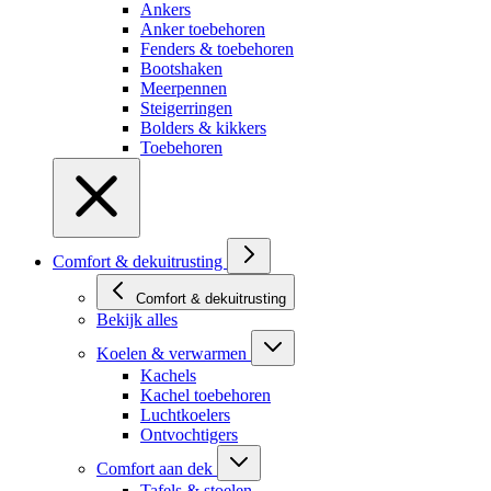
Ankers
Anker toebehoren
Fenders & toebehoren
Bootshaken
Meerpennen
Steigerringen
Bolders & kikkers
Toebehoren
Comfort & dekuitrusting
Comfort & dekuitrusting
Bekijk alles
Koelen & verwarmen
Kachels
Kachel toebehoren
Luchtkoelers
Ontvochtigers
Comfort aan dek
Tafels & stoelen