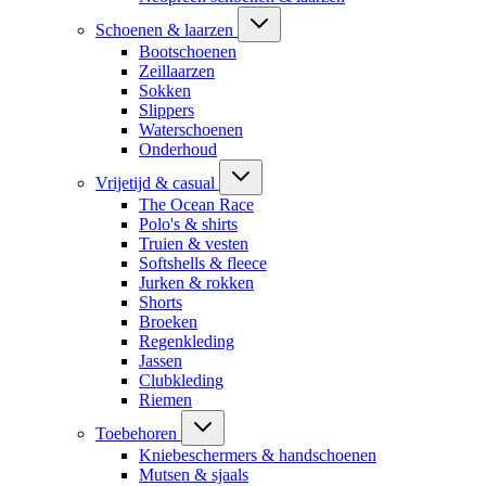
Schoenen & laarzen
Bootschoenen
Zeillaarzen
Sokken
Slippers
Waterschoenen
Onderhoud
Vrijetijd & casual
The Ocean Race
Polo's & shirts
Truien & vesten
Softshells & fleece
Jurken & rokken
Shorts
Broeken
Regenkleding
Jassen
Clubkleding
Riemen
Toebehoren
Kniebeschermers & handschoenen
Mutsen & sjaals