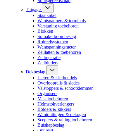
Splitsgereedschap
Tuigage
Staalkabel
Wantspanners & terminals
Verstaging toebehoren
Blokken
Spinakerboombeslag
Rolreefsystemen
Wantspanningsmeter
Zeillatten & toebehoren
Zeilreparatie
Zeilbinders
Dekbeslag
Lieren & Lierhendels
Overlooprails & sledes
Valstoppers & schootklemmen
Organisers
Mast toebehoren
Helmstokverlengers
Bolders & kikkers
Wantputtingen & dekogen
Scepters & railing toebehoren
Buiskapbeslag
Optimist