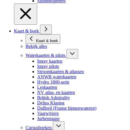
Sluitingopeners
Kaart & boek
Kaart & boek
Bekijk alles
Waterkaarten & pilots
Imray kaarten
Imray pilots
Stroomkaarten & atlassen
ANWB waterkaarten
Hydro 1800-serie
Leskaarten
NV atlas- en kaarten
British Admirality
Delius Klasing
DuBreil (Franse binnenwateren)
Vaarwijzers
Jurbenmann
Cursusboeken