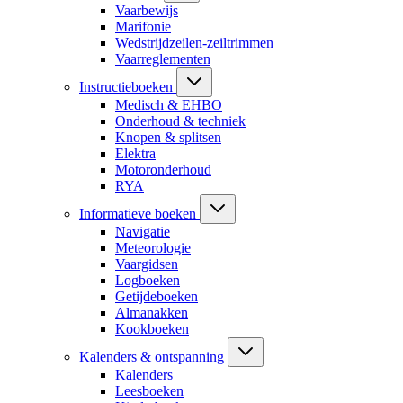
Vaarbewijs
Marifonie
Wedstrijdzeilen-zeiltrimmen
Vaarreglementen
Instructieboeken
Medisch & EHBO
Onderhoud & techniek
Knopen & splitsen
Elektra
Motoronderhoud
RYA
Informatieve boeken
Navigatie
Meteorologie
Vaargidsen
Logboeken
Getijdeboeken
Almanakken
Kookboeken
Kalenders & ontspanning
Kalenders
Leesboeken