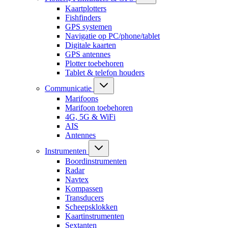
Kaartplotters
Fishfinders
GPS systemen
Navigatie op PC/phone/tablet
Digitale kaarten
GPS antennes
Plotter toebehoren
Tablet & telefon houders
Communicatie
Marifoons
Marifoon toebehoren
4G, 5G & WiFi
AIS
Antennes
Instrumenten
Boordinstrumenten
Radar
Navtex
Kompassen
Transducers
Scheepsklokken
Kaartinstrumenten
Sextanten