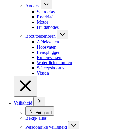
Anodes
Schroefas
Roerblad
Motor
Huidanodes
Boot toebehoren
Afdekzeilen
Hoosvaten
Lenspluggen
Ruitenwissers
Waterdichte tonnen
Scheepshoorns
Vissen
Veiligheid
Veiligheid
Bekijk alles
Persoonlijke veiligheid