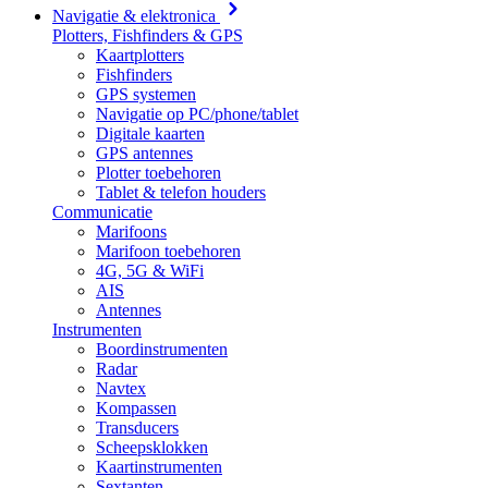
Navigatie & elektronica
Plotters, Fishfinders & GPS
Kaartplotters
Fishfinders
GPS systemen
Navigatie op PC/phone/tablet
Digitale kaarten
GPS antennes
Plotter toebehoren
Tablet & telefon houders
Communicatie
Marifoons
Marifoon toebehoren
4G, 5G & WiFi
AIS
Antennes
Instrumenten
Boordinstrumenten
Radar
Navtex
Kompassen
Transducers
Scheepsklokken
Kaartinstrumenten
Sextanten