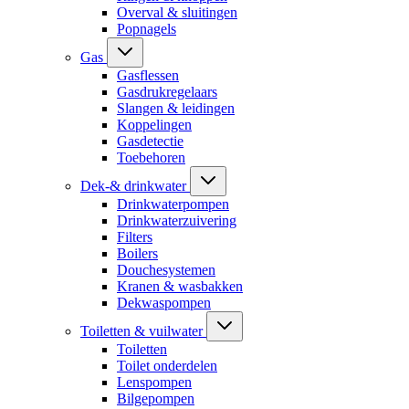
Overval & sluitingen
Popnagels
Gas
Gasflessen
Gasdrukregelaars
Slangen & leidingen
Koppelingen
Gasdetectie
Toebehoren
Dek-& drinkwater
Drinkwaterpompen
Drinkwaterzuivering
Filters
Boilers
Douchesystemen
Kranen & wasbakken
Dekwaspompen
Toiletten & vuilwater
Toiletten
Toilet onderdelen
Lenspompen
Bilgepompen