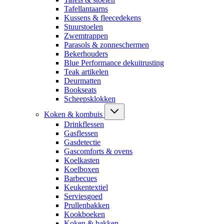
Tafellantaarns
Kussens & fleecedekens
Stuurstoelen
Zwemtrappen
Parasols & zonneschermen
Bekerhouders
Blue Performance dekuitrusting
Teak artikelen
Deurmatten
Bookseats
Scheepsklokken
Koken & kombuis
Drinkflessen
Gasflessen
Gasdetectie
Gascomforts & ovens
Koelkasten
Koelboxen
Barbecues
Keukentextiel
Serviesgoed
Prullenbakken
Kookboeken
Koken & bakken