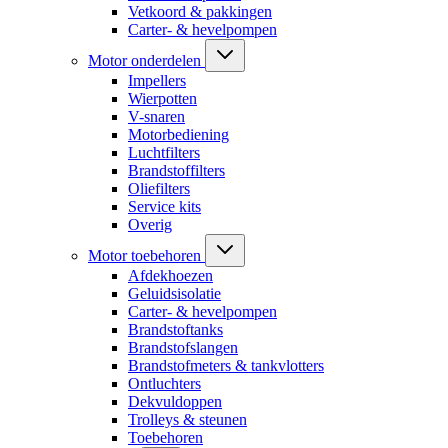
Vetkoord & pakkingen
Carter- & hevelpompen
Motor onderdelen
Impellers
Wierpotten
V-snaren
Motorbediening
Luchtfilters
Brandstoffilters
Oliefilters
Service kits
Overig
Motor toebehoren
Afdekhoezen
Geluidsisolatie
Carter- & hevelpompen
Brandstoftanks
Brandstofslangen
Brandstofmeters & tankvlotters
Ontluchters
Dekvuldoppen
Trolleys & steunen
Toebehoren