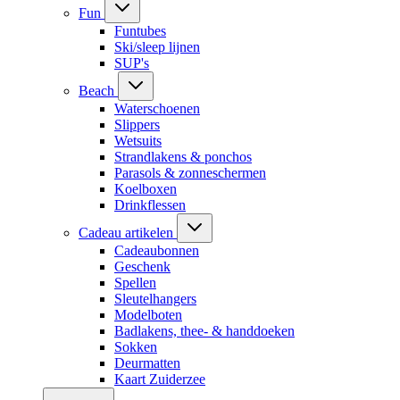
Fun
Funtubes
Ski/sleep lijnen
SUP's
Beach
Waterschoenen
Slippers
Wetsuits
Strandlakens & ponchos
Parasols & zonneschermen
Koelboxen
Drinkflessen
Cadeau artikelen
Cadeaubonnen
Geschenk
Spellen
Sleutelhangers
Modelboten
Badlakens, thee- & handdoeken
Sokken
Deurmatten
Kaart Zuiderzee