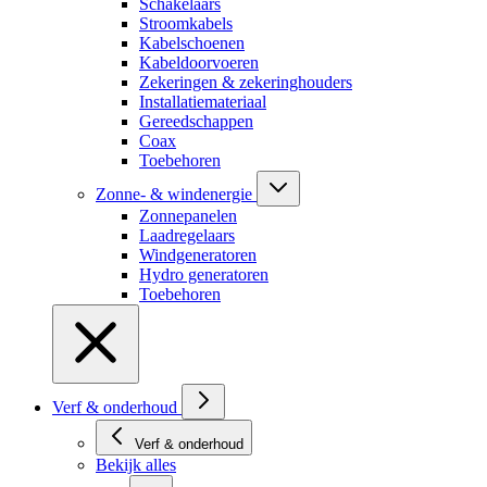
Schakelaars
Stroomkabels
Kabelschoenen
Kabeldoorvoeren
Zekeringen & zekeringhouders
Installatiemateriaal
Gereedschappen
Coax
Toebehoren
Zonne- & windenergie
Zonnepanelen
Laadregelaars
Windgeneratoren
Hydro generatoren
Toebehoren
Verf & onderhoud
Verf & onderhoud
Bekijk alles