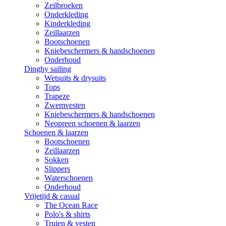
Zeilbroeken
Onderkleding
Kinderkleding
Zeillaarzen
Bootschoenen
Kniebeschermers & handschoenen
Onderhoud
Dinghy sailing
Wetsuits & drysuits
Tops
Trapeze
Zwemvesten
Kniebeschermers & handschoenen
Neopreen schoenen & laarzen
Schoenen & laarzen
Bootschoenen
Zeillaarzen
Sokken
Slippers
Waterschoenen
Onderhoud
Vrijetijd & casual
The Ocean Race
Polo's & shirts
Truien & vesten