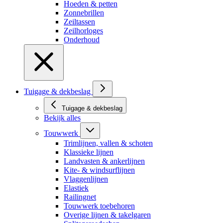
Hoeden & petten
Zonnebrillen
Zeiltassen
Zeilhorloges
Onderhoud
Tuigage & dekbeslag
Tuigage & dekbeslag
Bekijk alles
Touwwerk
Trimlijnen, vallen & schoten
Klassieke lijnen
Landvasten & ankerlijnen
Kite- & windsurflijnen
Vlaggenlijnen
Elastiek
Railingnet
Touwwerk toebehoren
Overige lijnen & takelgaren