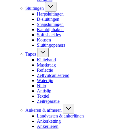
Sluitingen
Harpsluitingen
D-sluitingen
Snapsluitingen
Karabijnhaken
Soft shackles
Kousen
Sluitingopeners
Tapes
Klitteband
Mastkraag
Reflectie
Zelfvulcaniserend
Waterlijn
Nitto
Antislip
Textiel
Zeilreparatie
Ankeren & afmeren
Landvasten & ankerlijnen
Ankerketting
Ankerlieren