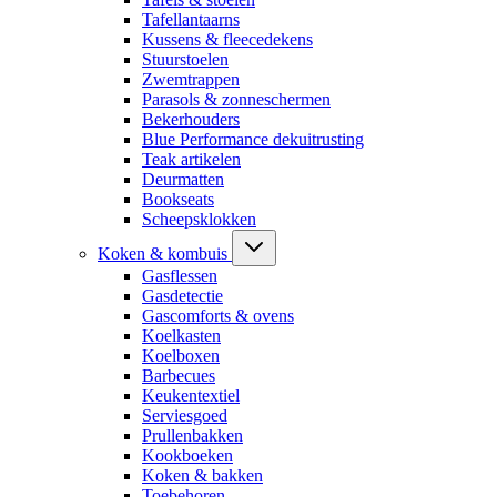
Tafellantaarns
Kussens & fleecedekens
Stuurstoelen
Zwemtrappen
Parasols & zonneschermen
Bekerhouders
Blue Performance dekuitrusting
Teak artikelen
Deurmatten
Bookseats
Scheepsklokken
Koken & kombuis
Gasflessen
Gasdetectie
Gascomforts & ovens
Koelkasten
Koelboxen
Barbecues
Keukentextiel
Serviesgoed
Prullenbakken
Kookboeken
Koken & bakken
Toebehoren