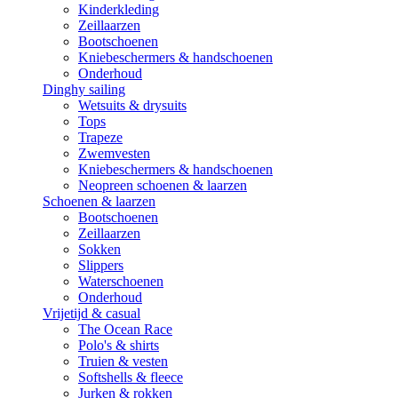
Kinderkleding
Zeillaarzen
Bootschoenen
Kniebeschermers & handschoenen
Onderhoud
Dinghy sailing
Wetsuits & drysuits
Tops
Trapeze
Zwemvesten
Kniebeschermers & handschoenen
Neopreen schoenen & laarzen
Schoenen & laarzen
Bootschoenen
Zeillaarzen
Sokken
Slippers
Waterschoenen
Onderhoud
Vrijetijd & casual
The Ocean Race
Polo's & shirts
Truien & vesten
Softshells & fleece
Jurken & rokken