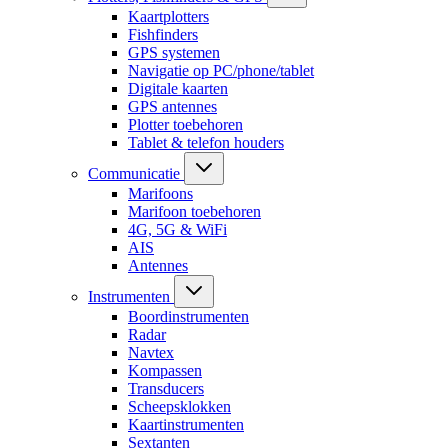
Kaartplotters
Fishfinders
GPS systemen
Navigatie op PC/phone/tablet
Digitale kaarten
GPS antennes
Plotter toebehoren
Tablet & telefon houders
Communicatie
Marifoons
Marifoon toebehoren
4G, 5G & WiFi
AIS
Antennes
Instrumenten
Boordinstrumenten
Radar
Navtex
Kompassen
Transducers
Scheepsklokken
Kaartinstrumenten
Sextanten