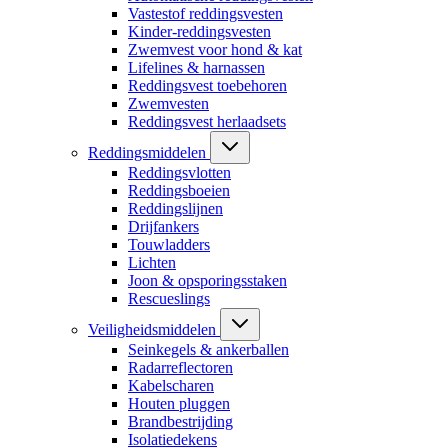
Vastestof reddingsvesten
Kinder-reddingsvesten
Zwemvest voor hond & kat
Lifelines & harnassen
Reddingsvest toebehoren
Zwemvesten
Reddingsvest herlaadsets
Reddingsmiddelen
Reddingsvlotten
Reddingsboeien
Reddingslijnen
Drijfankers
Touwladders
Lichten
Joon & opsporingsstaken
Rescueslings
Veiligheidsmiddelen
Seinkegels & ankerballen
Radarreflectoren
Kabelscharen
Houten pluggen
Brandbestrijding
Isolatiedekens