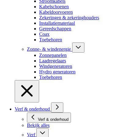
Stroomkabels
Kabelschoenen
Kabeldoorvoeren
Zekeringen & zekeringhouders
Installatiemateriaal
Gereedschappen
Coax
Toebehoren
Zonne- & windenergie
Zonnepanelen
Laadregelaars
Windgeneratoren
Hydro generatoren
Toebehoren
Verf & onderhoud
Verf & onderhoud
Bekijk alles
Verf