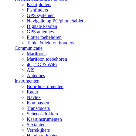
Kaartplotters
Fishfinders
GPS systemen
Navigatie op PC/phone/tablet
Digitale kaarten
GPS antennes
Plotter toebehoren
Tablet & telefon houders
Communicatie
Marifoons
Marifoon toebehoren
4G, 5G & WiFi
AIS
Antennes
Instrumenten
Boordinstrumenten
Radar
Navtex
Kompassen
Transducers
Scheepsklokken
Kaartinstrumenten
Sextanten
Verrekijkers
Handwindmeters