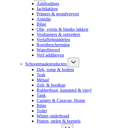
Antifoulings
Jachtlakken
Primers & grondverven
Antislip
Bilge
Olie, vernis & blanke lakken
Verdunners & ontvetters
Verfafbijtmiddelen
Roestbescherming
Waterlijnverf
Verf additieven
Schoonmaakproducten
Dek, romp & bodem
Teak
Metaal
Zeil- & bootkap
Rubberboot, kunststof & vinyl
Tank
Camper & Caravan, Home
Bilge
Toilet
Winter onderhoud
Putsen, stelen & borstels