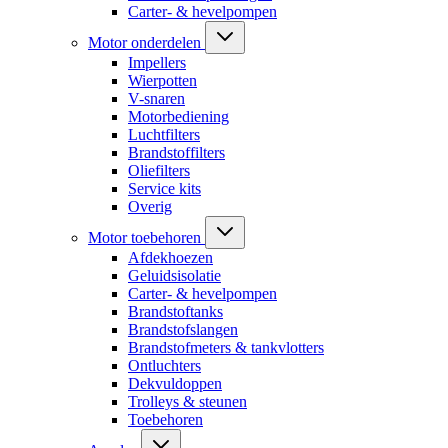
Carter- & hevelpompen
Motor onderdelen
Impellers
Wierpotten
V-snaren
Motorbediening
Luchtfilters
Brandstoffilters
Oliefilters
Service kits
Overig
Motor toebehoren
Afdekhoezen
Geluidsisolatie
Carter- & hevelpompen
Brandstoftanks
Brandstofslangen
Brandstofmeters & tankvlotters
Ontluchters
Dekvuldoppen
Trolleys & steunen
Toebehoren