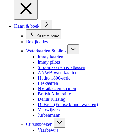
Kaart & boek
Kaart & boek
Bekijk alles
Waterkaarten & pilots
Imray kaarten
Imray pilots
Stroomkaarten & atlassen
ANWB waterkaarten
Hydro 1800-serie
Leskaarten
NV atlas- en kaarten
British Admirality
Delius Klasing
DuBreil (Franse binnenwateren)
Vaarwijzers
Jurbenmann
Cursusboeken
Vaarbewijs