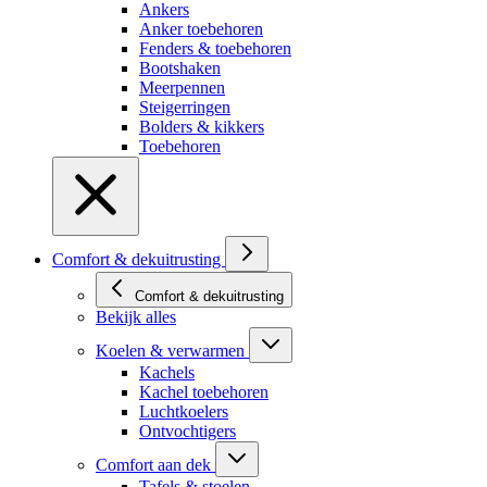
Ankers
Anker toebehoren
Fenders & toebehoren
Bootshaken
Meerpennen
Steigerringen
Bolders & kikkers
Toebehoren
Comfort & dekuitrusting
Comfort & dekuitrusting
Bekijk alles
Koelen & verwarmen
Kachels
Kachel toebehoren
Luchtkoelers
Ontvochtigers
Comfort aan dek
Tafels & stoelen