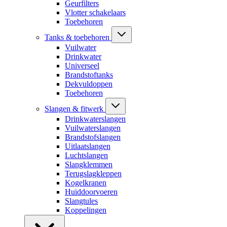
Geurfilters
Vlotter schakelaars
Toebehoren
Tanks & toebehoren
Vuilwater
Drinkwater
Universeel
Brandstoftanks
Dekvuldoppen
Toebehoren
Slangen & fitwerk
Drinkwaterslangen
Vuilwaterslangen
Brandstofslangen
Uitlaatslangen
Luchtslangen
Slangklemmen
Terugslagkleppen
Kogelkranen
Huiddoorvoeren
Slangtules
Koppelingen