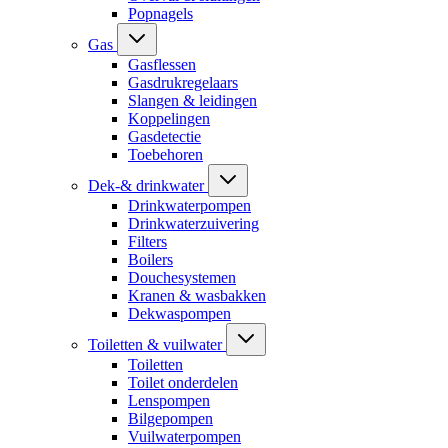
Popnagels
Gas
Gasflessen
Gasdrukregelaars
Slangen & leidingen
Koppelingen
Gasdetectie
Toebehoren
Dek-& drinkwater
Drinkwaterpompen
Drinkwaterzuivering
Filters
Boilers
Douchesystemen
Kranen & wasbakken
Dekwaspompen
Toiletten & vuilwater
Toiletten
Toilet onderdelen
Lenspompen
Bilgepompen
Vuilwaterpompen