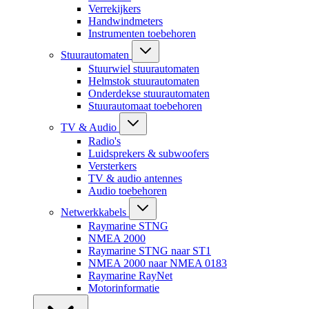
Verrekijkers
Handwindmeters
Instrumenten toebehoren
Stuurautomaten
Stuurwiel stuurautomaten
Helmstok stuurautomaten
Onderdekse stuurautomaten
Stuurautomaat toebehoren
TV & Audio
Radio's
Luidsprekers & subwoofers
Versterkers
TV & audio antennes
Audio toebehoren
Netwerkkabels
Raymarine STNG
NMEA 2000
Raymarine STNG naar ST1
NMEA 2000 naar NMEA 0183
Raymarine RayNet
Motorinformatie