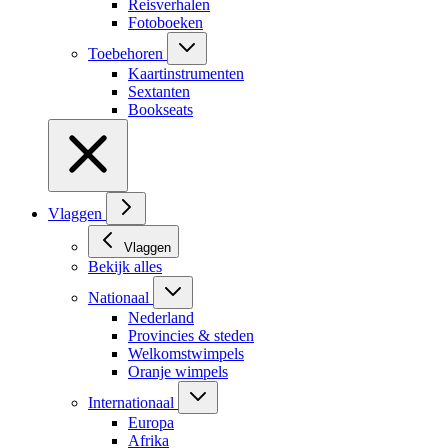
Reisverhalen
Fotoboeken
Toebehoren
Kaartinstrumenten
Sextanten
Bookseats
Vlaggen
Vlaggen
Bekijk alles
Nationaal
Nederland
Provincies & steden
Welkomstwimpels
Oranje wimpels
Internationaal
Europa
Afrika