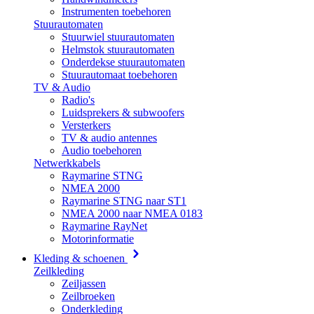
Instrumenten toebehoren
Stuurautomaten
Stuurwiel stuurautomaten
Helmstok stuurautomaten
Onderdekse stuurautomaten
Stuurautomaat toebehoren
TV & Audio
Radio's
Luidsprekers & subwoofers
Versterkers
TV & audio antennes
Audio toebehoren
Netwerkkabels
Raymarine STNG
NMEA 2000
Raymarine STNG naar ST1
NMEA 2000 naar NMEA 0183
Raymarine RayNet
Motorinformatie
Kleding & schoenen
Zeilkleding
Zeiljassen
Zeilbroeken
Onderkleding