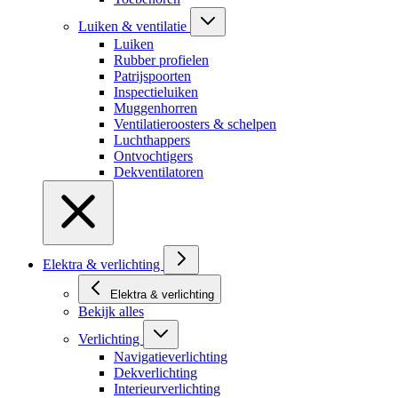
Luiken & ventilatie
Luiken
Rubber profielen
Patrijspoorten
Inspectieluiken
Muggenhorren
Ventilatieroosters & schelpen
Luchthappers
Ontvochtigers
Dekventilatoren
Elektra & verlichting
Elektra & verlichting
Bekijk alles
Verlichting
Navigatieverlichting
Dekverlichting
Interieurverlichting