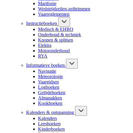
Marifonie
Wedstrijdzeilen-zeiltrimmen
Vaarreglementen
Instructieboeken
Medisch & EHBO
Onderhoud & techniek
Knopen & splitsen
Elektra
Motoronderhoud
RYA
Informatieve boeken
Navigatie
Meteorologie
Vaargidsen
Logboeken
Getijdeboeken
Almanakken
Kookboeken
Kalenders & ontspanning
Kalenders
Leesboeken
Kinderboeken