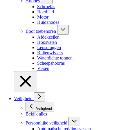
Anodes
Schroefas
Roerblad
Motor
Huidanodes
Boot toebehoren
Afdekzeilen
Hoosvaten
Lenspluggen
Ruitenwissers
Waterdichte tonnen
Scheepshoorns
Vissen
Veiligheid
Veiligheid
Bekijk alles
Persoonlijke veiligheid
Automatische reddingsvesten