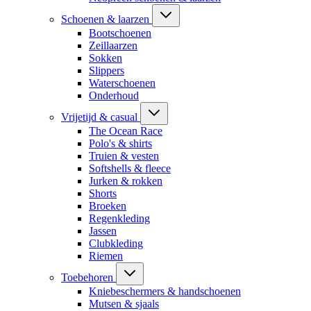
Schoenen & laarzen
Bootschoenen
Zeillaarzen
Sokken
Slippers
Waterschoenen
Onderhoud
Vrijetijd & casual
The Ocean Race
Polo's & shirts
Truien & vesten
Softshells & fleece
Jurken & rokken
Shorts
Broeken
Regenkleding
Jassen
Clubkleding
Riemen
Toebehoren
Kniebeschermers & handschoenen
Mutsen & sjaals