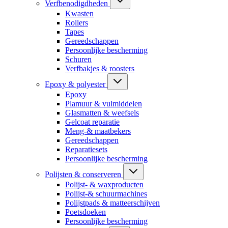
Verfbenodigdheden
Kwasten
Rollers
Tapes
Gereedschappen
Persoonlijke bescherming
Schuren
Verfbakjes & roosters
Epoxy & polyester
Epoxy
Plamuur & vulmiddelen
Glasmatten & weefsels
Gelcoat reparatie
Meng-& maatbekers
Gereedschappen
Reparatiesets
Persoonlijke bescherming
Polijsten & conserveren
Polijst- & waxproducten
Polijst-& schuurmachines
Polijstpads & matteerschijven
Poetsdoeken
Persoonlijke bescherming