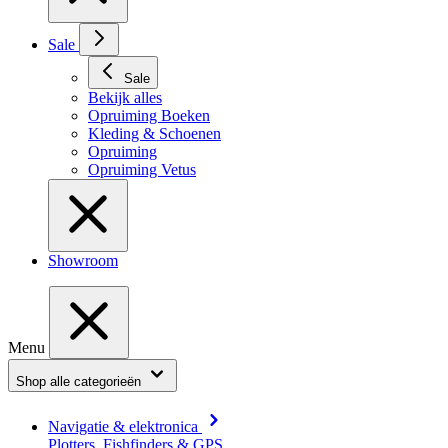
Sale
Sale
Bekijk alles
Opruiming Boeken
Kleding & Schoenen
Opruiming
Opruiming Vetus
Showroom
Menu
Shop alle categorieën
Navigatie & elektronica
Plotters, Fishfinders & GPS