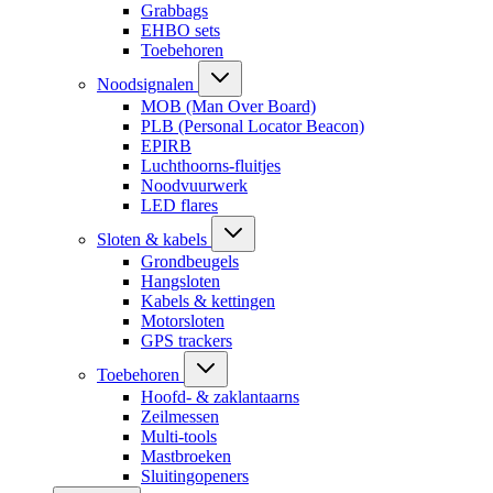
Grabbags
EHBO sets
Toebehoren
Noodsignalen
MOB (Man Over Board)
PLB (Personal Locator Beacon)
EPIRB
Luchthoorns-fluitjes
Noodvuurwerk
LED flares
Sloten & kabels
Grondbeugels
Hangsloten
Kabels & kettingen
Motorsloten
GPS trackers
Toebehoren
Hoofd- & zaklantaarns
Zeilmessen
Multi-tools
Mastbroeken
Sluitingopeners