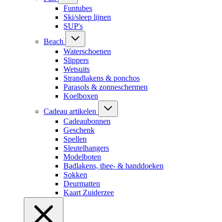
Funtubes
Ski/sleep lijnen
SUP's
Beach
Waterschoenen
Slippers
Wetsuits
Strandlakens & ponchos
Parasols & zonneschermen
Koelboxen
Cadeau artikelen
Cadeaubonnen
Geschenk
Spellen
Sleutelhangers
Modelboten
Badlakens, thee- & handdoeken
Sokken
Deurmatten
Kaart Zuiderzee