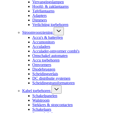
Vervangingslampen
Hoofd- & zaklantaarns
Tafellantaarns
Adapters
Dimmers
Verlichting toebehoren
Stroomvoorziening
Accu's & batterijen
Accumonitors
Acculaders
Acculader-omvormer combi's
Omschakel automaten
Accu toebehoren
Omvormers
Diodebruggen
Scheidingsrelais
DC distributie systemen
Scheidingstransformatoren
Kabel toebehoren
Schakelpanelen
Walstroom
Stekkers & stopcontacten
Schakelaars