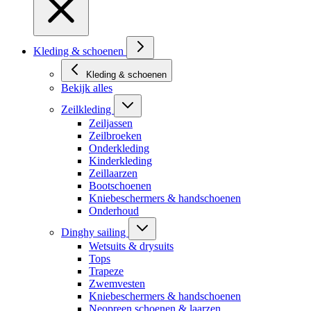
Kleding & schoenen
Kleding & schoenen
Bekijk alles
Zeilkleding
Zeiljassen
Zeilbroeken
Onderkleding
Kinderkleding
Zeillaarzen
Bootschoenen
Kniebeschermers & handschoenen
Onderhoud
Dinghy sailing
Wetsuits & drysuits
Tops
Trapeze
Zwemvesten
Kniebeschermers & handschoenen
Neopreen schoenen & laarzen