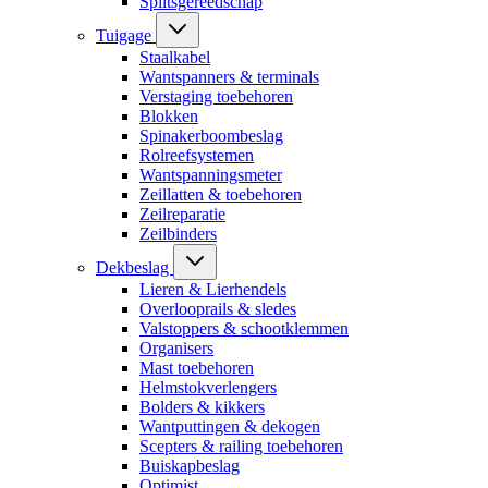
Splitsgereedschap
Tuigage
Staalkabel
Wantspanners & terminals
Verstaging toebehoren
Blokken
Spinakerboombeslag
Rolreefsystemen
Wantspanningsmeter
Zeillatten & toebehoren
Zeilreparatie
Zeilbinders
Dekbeslag
Lieren & Lierhendels
Overlooprails & sledes
Valstoppers & schootklemmen
Organisers
Mast toebehoren
Helmstokverlengers
Bolders & kikkers
Wantputtingen & dekogen
Scepters & railing toebehoren
Buiskapbeslag
Optimist