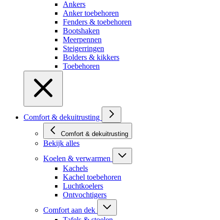
Ankers
Anker toebehoren
Fenders & toebehoren
Bootshaken
Meerpennen
Steigerringen
Bolders & kikkers
Toebehoren
Comfort & dekuitrusting
Comfort & dekuitrusting
Bekijk alles
Koelen & verwarmen
Kachels
Kachel toebehoren
Luchtkoelers
Ontvochtigers
Comfort aan dek
Tafels & stoelen