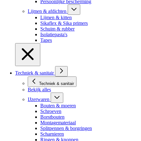
Persoonlijke bescherming
Lijmen & afdichten
Lijmen & kitten
Sikaflex & Sika primers
Schuim & rubber
Isolatiepasta's
Tapes
Techniek & sanitair
Techniek & sanitair
Bekijk alles
IJzerwaren
Bouten & moeren
Schroeven
Borstbouten
Montagemateriaal
Splitpennen & borgringen
Scharnieren
Ringen & knoppen