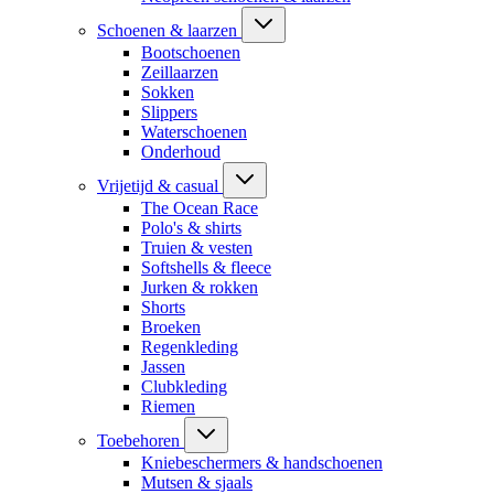
Schoenen & laarzen
Bootschoenen
Zeillaarzen
Sokken
Slippers
Waterschoenen
Onderhoud
Vrijetijd & casual
The Ocean Race
Polo's & shirts
Truien & vesten
Softshells & fleece
Jurken & rokken
Shorts
Broeken
Regenkleding
Jassen
Clubkleding
Riemen
Toebehoren
Kniebeschermers & handschoenen
Mutsen & sjaals