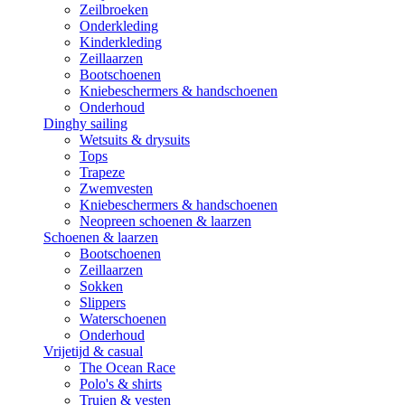
Zeilbroeken
Onderkleding
Kinderkleding
Zeillaarzen
Bootschoenen
Kniebeschermers & handschoenen
Onderhoud
Dinghy sailing
Wetsuits & drysuits
Tops
Trapeze
Zwemvesten
Kniebeschermers & handschoenen
Neopreen schoenen & laarzen
Schoenen & laarzen
Bootschoenen
Zeillaarzen
Sokken
Slippers
Waterschoenen
Onderhoud
Vrijetijd & casual
The Ocean Race
Polo's & shirts
Truien & vesten