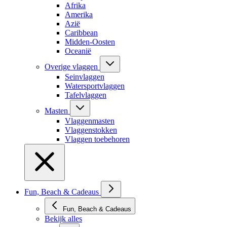
Afrika
Amerika
Azië
Caribbean
Midden-Oosten
Oceanië
Overige vlaggen
Seinvlaggen
Watersportvlaggen
Tafelvlaggen
Masten
Vlaggenmasten
Vlaggenstokken
Vlaggen toebehoren
Fun, Beach & Cadeaus
Fun, Beach & Cadeaus
Bekijk alles