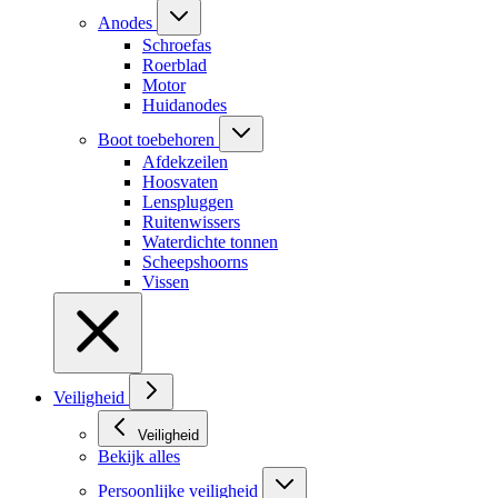
Anodes
Schroefas
Roerblad
Motor
Huidanodes
Boot toebehoren
Afdekzeilen
Hoosvaten
Lenspluggen
Ruitenwissers
Waterdichte tonnen
Scheepshoorns
Vissen
Veiligheid
Veiligheid
Bekijk alles
Persoonlijke veiligheid