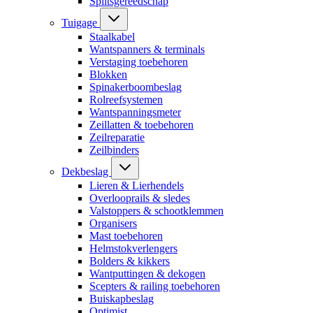
Splitsgereedschap
Tuigage
Staalkabel
Wantspanners & terminals
Verstaging toebehoren
Blokken
Spinakerboombeslag
Rolreefsystemen
Wantspanningsmeter
Zeillatten & toebehoren
Zeilreparatie
Zeilbinders
Dekbeslag
Lieren & Lierhendels
Overlooprails & sledes
Valstoppers & schootklemmen
Organisers
Mast toebehoren
Helmstokverlengers
Bolders & kikkers
Wantputtingen & dekogen
Scepters & railing toebehoren
Buiskapbeslag
Optimist