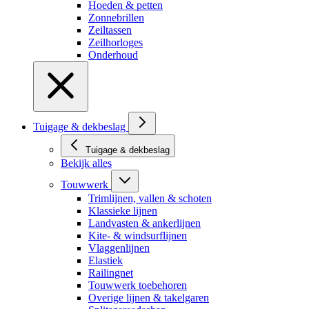
Hoeden & petten
Zonnebrillen
Zeiltassen
Zeilhorloges
Onderhoud
Tuigage & dekbeslag
Tuigage & dekbeslag
Bekijk alles
Touwwerk
Trimlijnen, vallen & schoten
Klassieke lijnen
Landvasten & ankerlijnen
Kite- & windsurflijnen
Vlaggenlijnen
Elastiek
Railingnet
Touwwerk toebehoren
Overige lijnen & takelgaren