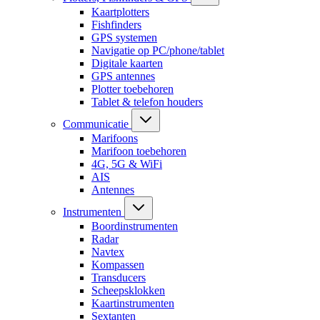
Kaartplotters
Fishfinders
GPS systemen
Navigatie op PC/phone/tablet
Digitale kaarten
GPS antennes
Plotter toebehoren
Tablet & telefon houders
Communicatie
Marifoons
Marifoon toebehoren
4G, 5G & WiFi
AIS
Antennes
Instrumenten
Boordinstrumenten
Radar
Navtex
Kompassen
Transducers
Scheepsklokken
Kaartinstrumenten
Sextanten