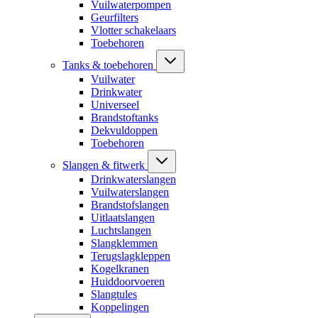
Vuilwaterpompen
Geurfilters
Vlotter schakelaars
Toebehoren
Tanks & toebehoren
Vuilwater
Drinkwater
Universeel
Brandstoftanks
Dekvuldoppen
Toebehoren
Slangen & fitwerk
Drinkwaterslangen
Vuilwaterslangen
Brandstofslangen
Uitlaatslangen
Luchtslangen
Slangklemmen
Terugslagkleppen
Kogelkranen
Huiddoorvoeren
Slangtules
Koppelingen