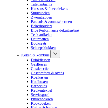
Tafellantaarns
Kussens & fleecedekens
Stuurstoelen
Zwemtrappen
Parasols & zonneschermen
Bekerhouders
Blue Performance dekuitrusting
Teak artikelen
Deurmatten
Bookseats
Scheepsklokken
Koken & kombuis
Drinkflessen
Gasflessen
Gasdetectie
Gascomforts & ovens
Koelkasten
Koelboxen
Barbecues
Keukentextiel
Serviesgoed
Prullenbakken
Kookboeken
Koken & bakken