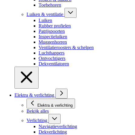
Toebehoren
Luiken & ventilatie
Luiken
Rubber profielen
Patrijspoorten
Inspectieluiken
Muggenhorren
Ventilatieroosters & schelpen
Luchthappers
Ontvochtigers
Dekventilatoren
Elektra & verlichting
Elektra & verlichting
Bekijk alles
Verlichting
Navigatieverlichting
Dekverlichting