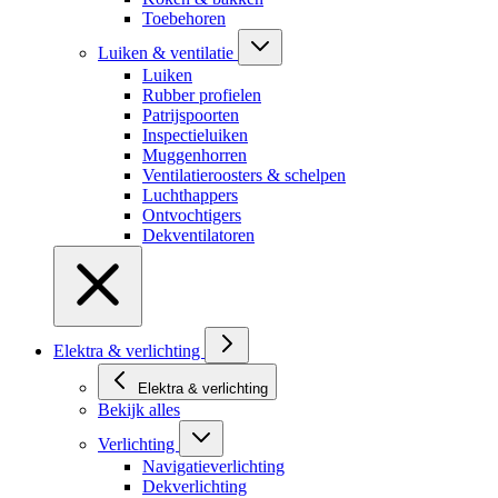
Toebehoren
Luiken & ventilatie
Luiken
Rubber profielen
Patrijspoorten
Inspectieluiken
Muggenhorren
Ventilatieroosters & schelpen
Luchthappers
Ontvochtigers
Dekventilatoren
Elektra & verlichting
Elektra & verlichting
Bekijk alles
Verlichting
Navigatieverlichting
Dekverlichting