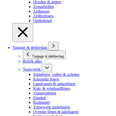
Hoeden & petten
Zonnebrillen
Zeiltassen
Zeilhorloges
Onderhoud
Tuigage & dekbeslag
Tuigage & dekbeslag
Bekijk alles
Touwwerk
Trimlijnen, vallen & schoten
Klassieke lijnen
Landvasten & ankerlijnen
Kite- & windsurflijnen
Vlaggenlijnen
Elastiek
Railingnet
Touwwerk toebehoren
Overige lijnen & takelgaren