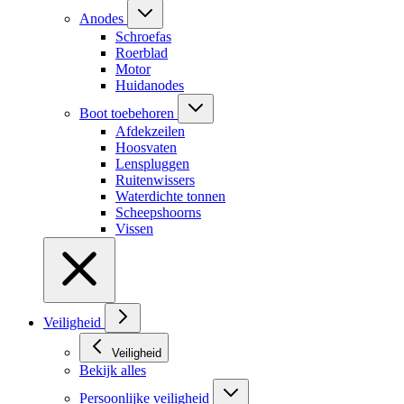
Anodes
Schroefas
Roerblad
Motor
Huidanodes
Boot toebehoren
Afdekzeilen
Hoosvaten
Lenspluggen
Ruitenwissers
Waterdichte tonnen
Scheepshoorns
Vissen
Veiligheid
Veiligheid
Bekijk alles
Persoonlijke veiligheid