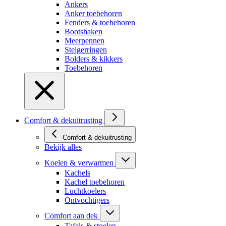
Ankers
Anker toebehoren
Fenders & toebehoren
Bootshaken
Meerpennen
Steigerringen
Bolders & kikkers
Toebehoren
Comfort & dekuitrusting
Comfort & dekuitrusting
Bekijk alles
Koelen & verwarmen
Kachels
Kachel toebehoren
Luchtkoelers
Ontvochtigers
Comfort aan dek
Tafels & stoelen