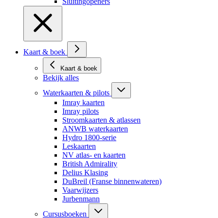
Sluitingopeners
Kaart & boek
Kaart & boek
Bekijk alles
Waterkaarten & pilots
Imray kaarten
Imray pilots
Stroomkaarten & atlassen
ANWB waterkaarten
Hydro 1800-serie
Leskaarten
NV atlas- en kaarten
British Admirality
Delius Klasing
DuBreil (Franse binnenwateren)
Vaarwijzers
Jurbenmann
Cursusboeken