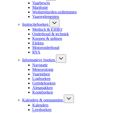
Vaarbewijs
Marifonie
Wedstrijdzeilen-zeiltrimmen
Vaarreglementen
Instructieboeken
Medisch & EHBO
Onderhoud & techniek
Knopen & splitsen
Elektra
Motoronderhoud
RYA
Informatieve boeken
Navigatie
Meteorologie
Vaargidsen
Logboeken
Getijdeboeken
Almanakken
Kookboeken
Kalenders & ontspanning
Kalenders
Leesboeken