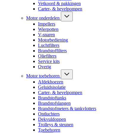
Vetkoord & pakkingen
Carter- & hevelpompen
Motor onderdelen
Impellers
Wierpotten
V-snaren
Motorbediening
Luchtfilters
Brandstoffilters
Oliefilters
Service kits
Overig
Motor toebehoren
Afdekhoezen
Geluidsisolatie
Carter- & hevelpompen
Brandstoftanks
Brandstofslangen
Brandstofmeters & tankvlotters
Ontluchters
Dekvuldoppen
Trolleys & steunen
Toebehoren