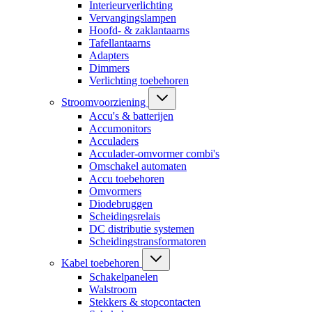
Interieurverlichting
Vervangingslampen
Hoofd- & zaklantaarns
Tafellantaarns
Adapters
Dimmers
Verlichting toebehoren
Stroomvoorziening
Accu's & batterijen
Accumonitors
Acculaders
Acculader-omvormer combi's
Omschakel automaten
Accu toebehoren
Omvormers
Diodebruggen
Scheidingsrelais
DC distributie systemen
Scheidingstransformatoren
Kabel toebehoren
Schakelpanelen
Walstroom
Stekkers & stopcontacten