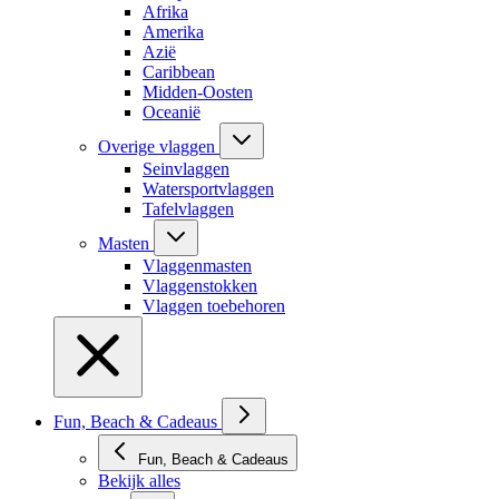
Afrika
Amerika
Azië
Caribbean
Midden-Oosten
Oceanië
Overige vlaggen
Seinvlaggen
Watersportvlaggen
Tafelvlaggen
Masten
Vlaggenmasten
Vlaggenstokken
Vlaggen toebehoren
Fun, Beach & Cadeaus
Fun, Beach & Cadeaus
Bekijk alles