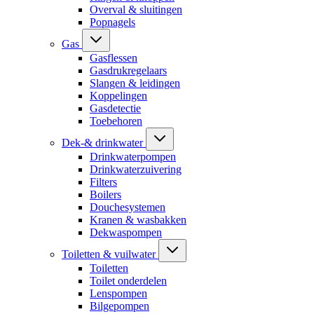
Overval & sluitingen
Popnagels
Gas
Gasflessen
Gasdrukregelaars
Slangen & leidingen
Koppelingen
Gasdetectie
Toebehoren
Dek-& drinkwater
Drinkwaterpompen
Drinkwaterzuivering
Filters
Boilers
Douchesystemen
Kranen & wasbakken
Dekwaspompen
Toiletten & vuilwater
Toiletten
Toilet onderdelen
Lenspompen
Bilgepompen