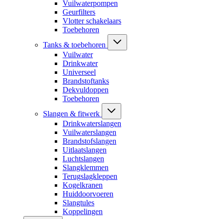
Vuilwaterpompen
Geurfilters
Vlotter schakelaars
Toebehoren
Tanks & toebehoren
Vuilwater
Drinkwater
Universeel
Brandstoftanks
Dekvuldoppen
Toebehoren
Slangen & fitwerk
Drinkwaterslangen
Vuilwaterslangen
Brandstofslangen
Uitlaatslangen
Luchtslangen
Slangklemmen
Terugslagkleppen
Kogelkranen
Huiddoorvoeren
Slangtules
Koppelingen