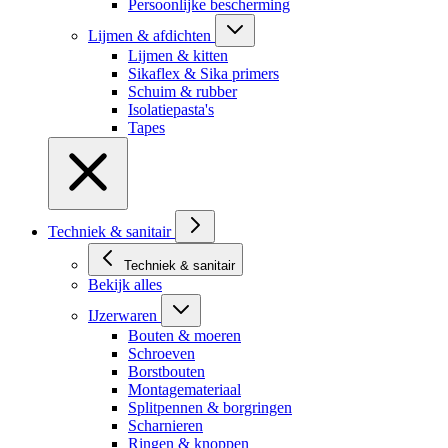
Persoonlijke bescherming
Lijmen & afdichten
Lijmen & kitten
Sikaflex & Sika primers
Schuim & rubber
Isolatiepasta's
Tapes
Techniek & sanitair
Techniek & sanitair
Bekijk alles
IJzerwaren
Bouten & moeren
Schroeven
Borstbouten
Montagemateriaal
Splitpennen & borgringen
Scharnieren
Ringen & knoppen