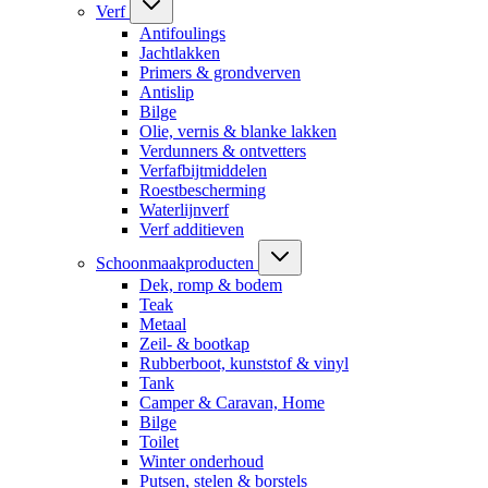
Verf
Antifoulings
Jachtlakken
Primers & grondverven
Antislip
Bilge
Olie, vernis & blanke lakken
Verdunners & ontvetters
Verfafbijtmiddelen
Roestbescherming
Waterlijnverf
Verf additieven
Schoonmaakproducten
Dek, romp & bodem
Teak
Metaal
Zeil- & bootkap
Rubberboot, kunststof & vinyl
Tank
Camper & Caravan, Home
Bilge
Toilet
Winter onderhoud
Putsen, stelen & borstels