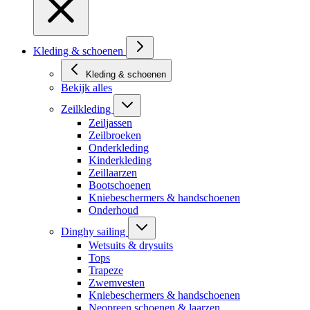
Kleding & schoenen
Kleding & schoenen
Bekijk alles
Zeilkleding
Zeiljassen
Zeilbroeken
Onderkleding
Kinderkleding
Zeillaarzen
Bootschoenen
Kniebeschermers & handschoenen
Onderhoud
Dinghy sailing
Wetsuits & drysuits
Tops
Trapeze
Zwemvesten
Kniebeschermers & handschoenen
Neopreen schoenen & laarzen