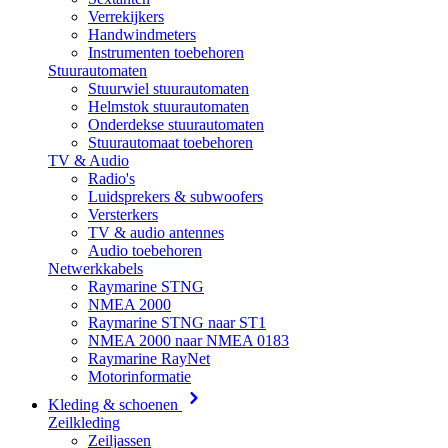
Verrekijkers
Handwindmeters
Instrumenten toebehoren
Stuurautomaten
Stuurwiel stuurautomaten
Helmstok stuurautomaten
Onderdekse stuurautomaten
Stuurautomaat toebehoren
TV & Audio
Radio's
Luidsprekers & subwoofers
Versterkers
TV & audio antennes
Audio toebehoren
Netwerkkabels
Raymarine STNG
NMEA 2000
Raymarine STNG naar ST1
NMEA 2000 naar NMEA 0183
Raymarine RayNet
Motorinformatie
Kleding & schoenen
Zeilkleding
Zeiljassen