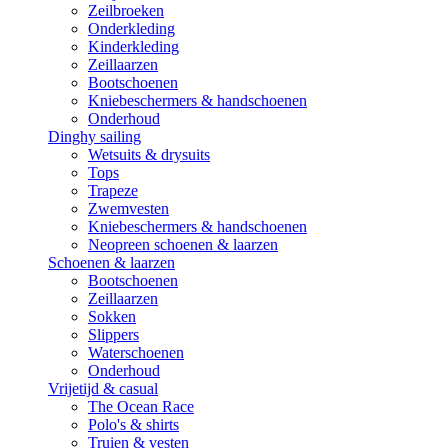
Zeilbroeken
Onderkleding
Kinderkleding
Zeillaarzen
Bootschoenen
Kniebeschermers & handschoenen
Onderhoud
Dinghy sailing
Wetsuits & drysuits
Tops
Trapeze
Zwemvesten
Kniebeschermers & handschoenen
Neopreen schoenen & laarzen
Schoenen & laarzen
Bootschoenen
Zeillaarzen
Sokken
Slippers
Waterschoenen
Onderhoud
Vrijetijd & casual
The Ocean Race
Polo's & shirts
Truien & vesten