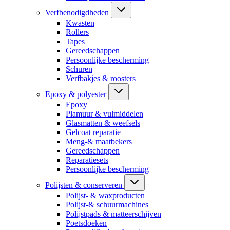
Verfbenodigdheden
Kwasten
Rollers
Tapes
Gereedschappen
Persoonlijke bescherming
Schuren
Verfbakjes & roosters
Epoxy & polyester
Epoxy
Plamuur & vulmiddelen
Glasmatten & weefsels
Gelcoat reparatie
Meng-& maatbekers
Gereedschappen
Reparatiesets
Persoonlijke bescherming
Polijsten & conserveren
Polijst- & waxproducten
Polijst-& schuurmachines
Polijstpads & matteerschijven
Poetsdoeken