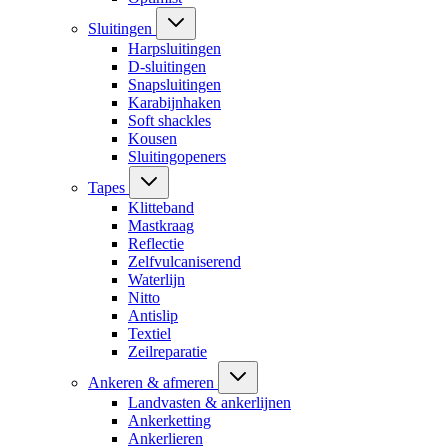
Sluitingen
Harpsluitingen
D-sluitingen
Snapsluitingen
Karabijnhaken
Soft shackles
Kousen
Sluitingopeners
Tapes
Klitteband
Mastkraag
Reflectie
Zelfvulcaniserend
Waterlijn
Nitto
Antislip
Textiel
Zeilreparatie
Ankeren & afmeren
Landvasten & ankerlijnen
Ankerketting
Ankerlieren