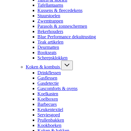
Tafellantaarns
Kussens & fleecedekens
Stuurstoelen
Zwemtrappen
Parasols & zonneschermen
Bekerhouders
Blue Performance dekuitrusting
Teak artikelen
Deurmatten
Bookseats
Scheepsklokken
Koken & kombuis
Drinkflessen
Gasflessen
Gasdetectie
Gascomforts & ovens
Koelkasten
Koelboxen
Barbecues
Keukentextiel
Serviesgoed
Prullenbakken
Kookboeken
Koken & bakken