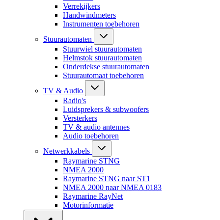
Verrekijkers
Handwindmeters
Instrumenten toebehoren
Stuurautomaten
Stuurwiel stuurautomaten
Helmstok stuurautomaten
Onderdekse stuurautomaten
Stuurautomaat toebehoren
TV & Audio
Radio's
Luidsprekers & subwoofers
Versterkers
TV & audio antennes
Audio toebehoren
Netwerkkabels
Raymarine STNG
NMEA 2000
Raymarine STNG naar ST1
NMEA 2000 naar NMEA 0183
Raymarine RayNet
Motorinformatie