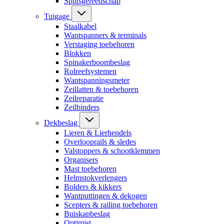
Splitsgereedschap
Tuigage
Staalkabel
Wantspanners & terminals
Verstaging toebehoren
Blokken
Spinakerboombeslag
Rolreefsystemen
Wantspanningsmeter
Zeillatten & toebehoren
Zeilreparatie
Zeilbinders
Dekbeslag
Lieren & Lierhendels
Overlooprails & sledes
Valstoppers & schootklemmen
Organisers
Mast toebehoren
Helmstokverlengers
Bolders & kikkers
Wantputtingen & dekogen
Scepters & railing toebehoren
Buiskapbeslag
Optimist