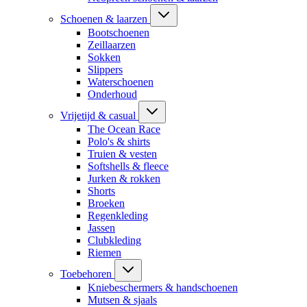
Schoenen & laarzen
Bootschoenen
Zeillaarzen
Sokken
Slippers
Waterschoenen
Onderhoud
Vrijetijd & casual
The Ocean Race
Polo's & shirts
Truien & vesten
Softshells & fleece
Jurken & rokken
Shorts
Broeken
Regenkleding
Jassen
Clubkleding
Riemen
Toebehoren
Kniebeschermers & handschoenen
Mutsen & sjaals