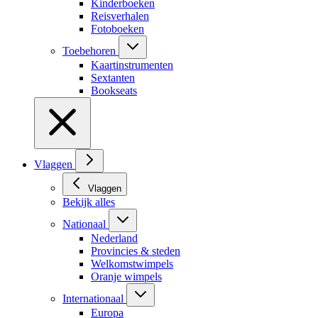
Kinderboeken
Reisverhalen
Fotoboeken
Toebehoren
Kaartinstrumenten
Sextanten
Bookseats
Vlaggen
Vlaggen
Bekijk alles
Nationaal
Nederland
Provincies & steden
Welkomstwimpels
Oranje wimpels
Internationaal
Europa