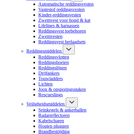
Automatische reddingsvesten
Vastestof reddingsvesten
Kinder-reddingsvesten
Zwemvest voor hond & kat
Lifelines & harnassen
Reddingsvest toebehoren
Zwemvesten
Reddingsvest herlaadsets
Reddingsmiddelen
Reddingsvlotten
Reddingsboeien
Reddingslijnen
Drijfankers
Touwladders
Lichten
Joon & opsporingsstaken
Rescueslings
Veiligheidsmiddelen
Seinkegels & ankerballen
Radarreflectoren
Kabelscharen
Houten pluggen
Brandbestrijding