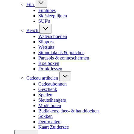
Fun
Funtubes
Ski/sleep lijnen
SUP's
Beach
Waterschoenen
Slippers
Wetsuits
Strandlakens & ponchos
Parasols & zonneschermen
Koelboxen
Drinkflessen
Cadeau artikelen
Cadeaubonnen
Geschenk
Spellen
Sleutelhangers
Modelboten
Badlakens, thee- & handdoeken
Sokken
Deurmatten
Kaart Zuiderzee