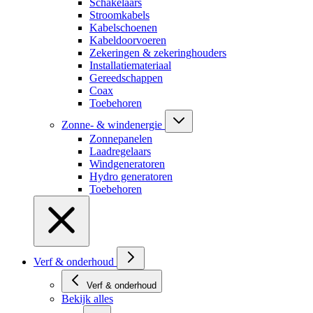
Schakelaars
Stroomkabels
Kabelschoenen
Kabeldoorvoeren
Zekeringen & zekeringhouders
Installatiemateriaal
Gereedschappen
Coax
Toebehoren
Zonne- & windenergie
Zonnepanelen
Laadregelaars
Windgeneratoren
Hydro generatoren
Toebehoren
Verf & onderhoud
Verf & onderhoud
Bekijk alles