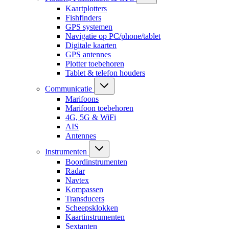
Kaartplotters
Fishfinders
GPS systemen
Navigatie op PC/phone/tablet
Digitale kaarten
GPS antennes
Plotter toebehoren
Tablet & telefon houders
Communicatie
Marifoons
Marifoon toebehoren
4G, 5G & WiFi
AIS
Antennes
Instrumenten
Boordinstrumenten
Radar
Navtex
Kompassen
Transducers
Scheepsklokken
Kaartinstrumenten
Sextanten