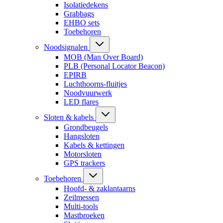
Isolatiedekens
Grabbags
EHBO sets
Toebehoren
Noodsignalen
MOB (Man Over Board)
PLB (Personal Locator Beacon)
EPIRB
Luchthoorns-fluitjes
Noodvuurwerk
LED flares
Sloten & kabels
Grondbeugels
Hangsloten
Kabels & kettingen
Motorsloten
GPS trackers
Toebehoren
Hoofd- & zaklantaarns
Zeilmessen
Multi-tools
Mastbroeken