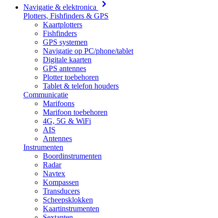
Navigatie & elektronica
Plotters, Fishfinders & GPS
Kaartplotters
Fishfinders
GPS systemen
Navigatie op PC/phone/tablet
Digitale kaarten
GPS antennes
Plotter toebehoren
Tablet & telefon houders
Communicatie
Marifoons
Marifoon toebehoren
4G, 5G & WiFi
AIS
Antennes
Instrumenten
Boordinstrumenten
Radar
Navtex
Kompassen
Transducers
Scheepsklokken
Kaartinstrumenten
Sextanten