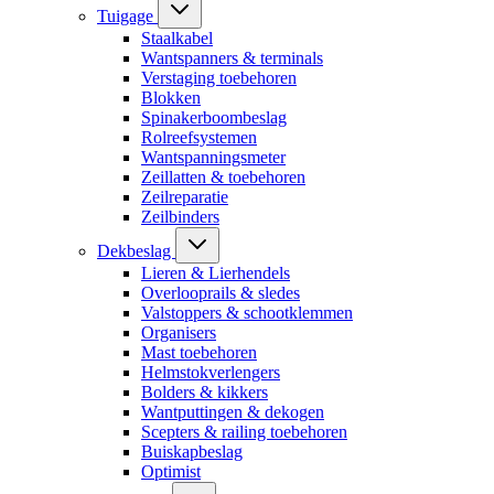
Tuigage
Staalkabel
Wantspanners & terminals
Verstaging toebehoren
Blokken
Spinakerboombeslag
Rolreefsystemen
Wantspanningsmeter
Zeillatten & toebehoren
Zeilreparatie
Zeilbinders
Dekbeslag
Lieren & Lierhendels
Overlooprails & sledes
Valstoppers & schootklemmen
Organisers
Mast toebehoren
Helmstokverlengers
Bolders & kikkers
Wantputtingen & dekogen
Scepters & railing toebehoren
Buiskapbeslag
Optimist