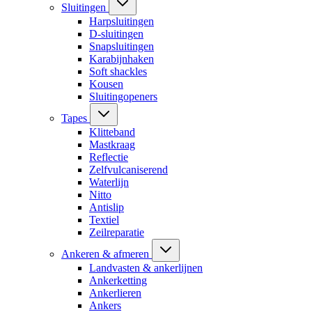
Sluitingen
Harpsluitingen
D-sluitingen
Snapsluitingen
Karabijnhaken
Soft shackles
Kousen
Sluitingopeners
Tapes
Klitteband
Mastkraag
Reflectie
Zelfvulcaniserend
Waterlijn
Nitto
Antislip
Textiel
Zeilreparatie
Ankeren & afmeren
Landvasten & ankerlijnen
Ankerketting
Ankerlieren
Ankers