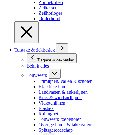
Zonnebrillen
Zeiltassen
Zeilhorloges
Onderhoud
Tuigage & dekbeslag
Tuigage & dekbeslag
Bekijk alles
Touwwerk
Trimlijnen, vallen & schoten
Klassieke lijnen
Landvasten & ankerlijnen
Kite- & windsurflijnen
Vlaggenlijnen
Elastiek
Railingnet
Touwwerk toebehoren
Overige lijnen & takelgaren
Splitsgereedschap