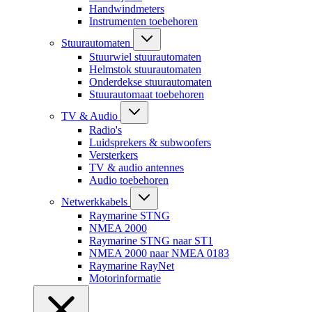
Handwindmeters
Instrumenten toebehoren
Stuurautomaten
Stuurwiel stuurautomaten
Helmstok stuurautomaten
Onderdekse stuurautomaten
Stuurautomaat toebehoren
TV & Audio
Radio's
Luidsprekers & subwoofers
Versterkers
TV & audio antennes
Audio toebehoren
Netwerkkabels
Raymarine STNG
NMEA 2000
Raymarine STNG naar ST1
NMEA 2000 naar NMEA 0183
Raymarine RayNet
Motorinformatie