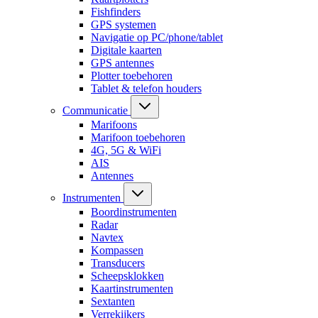
Fishfinders
GPS systemen
Navigatie op PC/phone/tablet
Digitale kaarten
GPS antennes
Plotter toebehoren
Tablet & telefon houders
Communicatie
Marifoons
Marifoon toebehoren
4G, 5G & WiFi
AIS
Antennes
Instrumenten
Boordinstrumenten
Radar
Navtex
Kompassen
Transducers
Scheepsklokken
Kaartinstrumenten
Sextanten
Verrekijkers