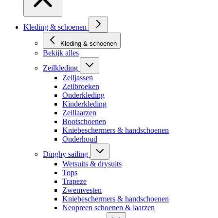
Kleding & schoenen
Kleding & schoenen
Bekijk alles
Zeilkleding
Zeiljassen
Zeilbroeken
Onderkleding
Kinderkleding
Zeillaarzen
Bootschoenen
Kniebeschermers & handschoenen
Onderhoud
Dinghy sailing
Wetsuits & drysuits
Tops
Trapeze
Zwemvesten
Kniebeschermers & handschoenen
Neopreen schoenen & laarzen