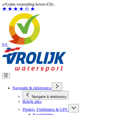
Ga naar de inhoud
Gratis verzending boven €50,-
9,0
Navigatie & elektronica
Navigatie & elektronica
Bekijk alles
Plotters, Fishfinders & GPS
Kaartplotters