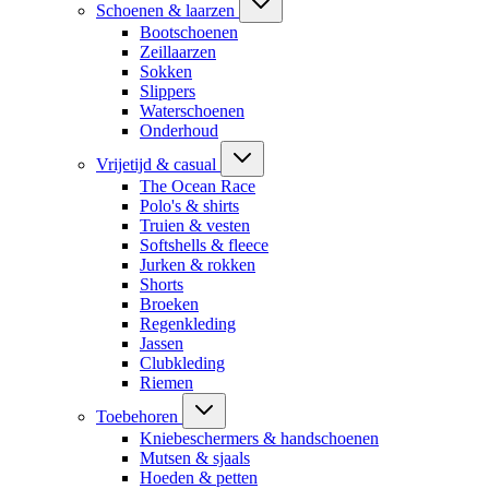
Schoenen & laarzen
Bootschoenen
Zeillaarzen
Sokken
Slippers
Waterschoenen
Onderhoud
Vrijetijd & casual
The Ocean Race
Polo's & shirts
Truien & vesten
Softshells & fleece
Jurken & rokken
Shorts
Broeken
Regenkleding
Jassen
Clubkleding
Riemen
Toebehoren
Kniebeschermers & handschoenen
Mutsen & sjaals
Hoeden & petten