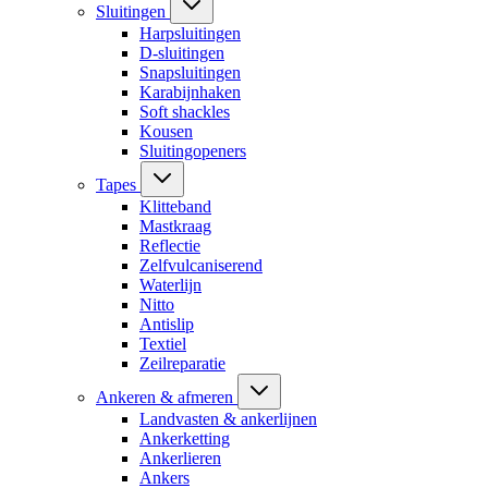
Sluitingen
Harpsluitingen
D-sluitingen
Snapsluitingen
Karabijnhaken
Soft shackles
Kousen
Sluitingopeners
Tapes
Klitteband
Mastkraag
Reflectie
Zelfvulcaniserend
Waterlijn
Nitto
Antislip
Textiel
Zeilreparatie
Ankeren & afmeren
Landvasten & ankerlijnen
Ankerketting
Ankerlieren
Ankers