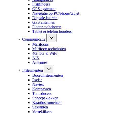
Fishfinders
GPS systemen
Navigatie op PC/phone/tablet
Digitale kaarten
GPS antennes
Plotter toebehoren
Tablet & telefon houders
Communicatie
Marifoons
Marifoon toebehoren
4G, 5G & WiFi
AIS
Antennes
Instrumenten
Boordinstrumenten
Radar
Navtex
Kompassen
Transducers
Scheepsklokken
Kaartinstrumenten
Sextanten
Verrekijkers