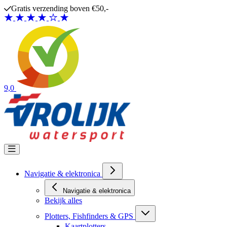
Ga naar de inhoud
Gratis verzending boven €50,-
9,0
Navigatie & elektronica
Navigatie & elektronica
Bekijk alles
Plotters, Fishfinders & GPS
Kaartplotters