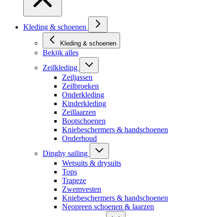
Kleding & schoenen
Kleding & schoenen
Bekijk alles
Zeilkleding
Zeiljassen
Zeilbroeken
Onderkleding
Kinderkleding
Zeillaarzen
Bootschoenen
Kniebeschermers & handschoenen
Onderhoud
Dinghy sailing
Wetsuits & drysuits
Tops
Trapeze
Zwemvesten
Kniebeschermers & handschoenen
Neopreen schoenen & laarzen