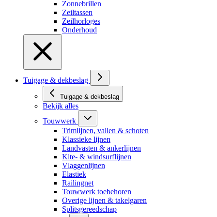
Zonnebrillen
Zeiltassen
Zeilhorloges
Onderhoud
Tuigage & dekbeslag
Tuigage & dekbeslag
Bekijk alles
Touwwerk
Trimlijnen, vallen & schoten
Klassieke lijnen
Landvasten & ankerlijnen
Kite- & windsurflijnen
Vlaggenlijnen
Elastiek
Railingnet
Touwwerk toebehoren
Overige lijnen & takelgaren
Splitsgereedschap