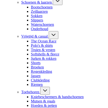
Schoenen & laarzen
Bootschoenen
Zeillaarzen
Sokken
Slippers
Waterschoenen
Onderhoud
Vrijetijd & casual
The Ocean Race
Polo's & shirts
Truien & vesten
Softshells & fleece
Jurken & rokken
Shorts
Broeken
Regenkleding
Jassen
Clubkleding
Riemen
Toebehoren
Kniebeschermers & handschoenen
Mutsen & sjaals
Hoeden & petten