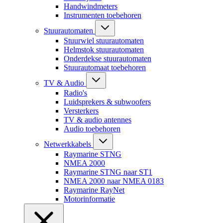
Handwindmeters
Instrumenten toebehoren
Stuurautomaten
Stuurwiel stuurautomaten
Helmstok stuurautomaten
Onderdekse stuurautomaten
Stuurautomaat toebehoren
TV & Audio
Radio's
Luidsprekers & subwoofers
Versterkers
TV & audio antennes
Audio toebehoren
Netwerkkabels
Raymarine STNG
NMEA 2000
Raymarine STNG naar ST1
NMEA 2000 naar NMEA 0183
Raymarine RayNet
Motorinformatie