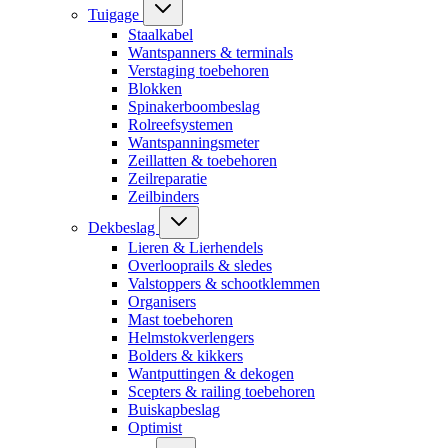
Tuigage
Staalkabel
Wantspanners & terminals
Verstaging toebehoren
Blokken
Spinakerboombeslag
Rolreefsystemen
Wantspanningsmeter
Zeillatten & toebehoren
Zeilreparatie
Zeilbinders
Dekbeslag
Lieren & Lierhendels
Overlooprails & sledes
Valstoppers & schootklemmen
Organisers
Mast toebehoren
Helmstokverlengers
Bolders & kikkers
Wantputtingen & dekogen
Scepters & railing toebehoren
Buiskapbeslag
Optimist