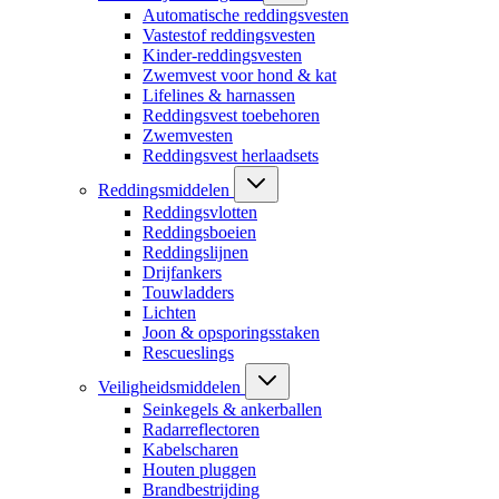
Automatische reddingsvesten
Vastestof reddingsvesten
Kinder-reddingsvesten
Zwemvest voor hond & kat
Lifelines & harnassen
Reddingsvest toebehoren
Zwemvesten
Reddingsvest herlaadsets
Reddingsmiddelen
Reddingsvlotten
Reddingsboeien
Reddingslijnen
Drijfankers
Touwladders
Lichten
Joon & opsporingsstaken
Rescueslings
Veiligheidsmiddelen
Seinkegels & ankerballen
Radarreflectoren
Kabelscharen
Houten pluggen
Brandbestrijding