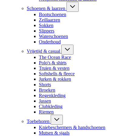
Schoenen & laarzen
Bootschoenen
Zeillaarzen
Sokken
Slippers
Waterschoenen
Onderhoud
Vrijetijd & casual
The Ocean Race
Polo's & shirts
Truien & vesten
Softshells & fleece
Jurken & rokken
Shorts
Broeken
Regenkleding
Jassen
Clubkleding
Riemen
Toebehoren
Kniebeschermers & handschoenen
Mutsen & sjaals