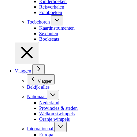
Kinderboeken
Reisverhalen
Fotoboeken
Toebehoren
Kaartinstrumenten
Sextanten
Bookseats
Vlaggen
Vlaggen
Bekijk alles
Nationaal
Nederland
Provincies & steden
Welkomstwimpels
Oranje wimpels
Internationaal
Europa