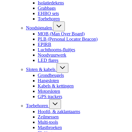
Isolatiedekens
Grabbags
EHBO sets
Toebehoren
Noodsignalen
MOB (Man Over Board)
PLB (Personal Locator Beacon)
EPIRB
Luchthoorns-fluitjes
Noodvuurwerk
LED flares
Sloten & kabels
Grondbeugels
Hangsloten
Kabels & kettingen
Motorsloten
GPS trackers
Toebehoren
Hoofd- & zaklantaarns
Zeilmessen
Multi-tools
Mastbroeken