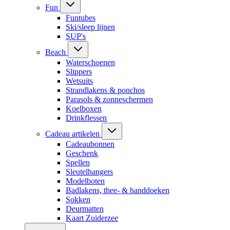
Fun
Funtubes
Ski/sleep lijnen
SUP's
Beach
Waterschoenen
Slippers
Wetsuits
Strandlakens & ponchos
Parasols & zonneschermen
Koelboxen
Drinkflessen
Cadeau artikelen
Cadeaubonnen
Geschenk
Spellen
Sleutelhangers
Modelboten
Badlakens, thee- & handdoeken
Sokken
Deurmatten
Kaart Zuiderzee