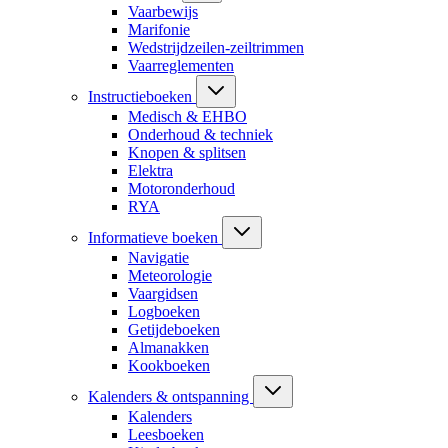
Vaarbewijs
Marifonie
Wedstrijdzeilen-zeiltrimmen
Vaarreglementen
Instructieboeken
Medisch & EHBO
Onderhoud & techniek
Knopen & splitsen
Elektra
Motoronderhoud
RYA
Informatieve boeken
Navigatie
Meteorologie
Vaargidsen
Logboeken
Getijdeboeken
Almanakken
Kookboeken
Kalenders & ontspanning
Kalenders
Leesboeken