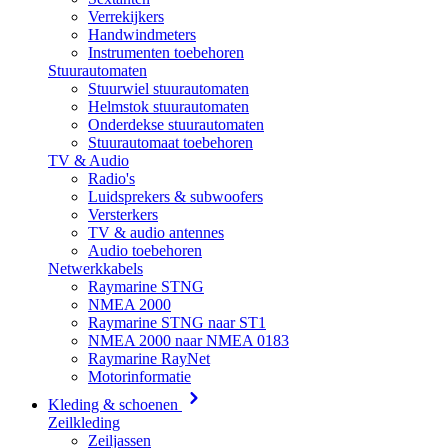
Verrekijkers
Handwindmeters
Instrumenten toebehoren
Stuurautomaten
Stuurwiel stuurautomaten
Helmstok stuurautomaten
Onderdekse stuurautomaten
Stuurautomaat toebehoren
TV & Audio
Radio's
Luidsprekers & subwoofers
Versterkers
TV & audio antennes
Audio toebehoren
Netwerkkabels
Raymarine STNG
NMEA 2000
Raymarine STNG naar ST1
NMEA 2000 naar NMEA 0183
Raymarine RayNet
Motorinformatie
Kleding & schoenen
Zeilkleding
Zeiljassen