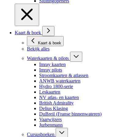
Sluitingopeners
Kaart & boek
Kaart & boek
Bekijk alles
Waterkaarten & pilots
Imray kaarten
Imray pilots
Stroomkaarten & atlassen
ANWB waterkaarten
Hydro 1800-serie
Leskaarten
NV atlas- en kaarten
British Admirality
Delius Klasing
DuBreil (Franse binnenwateren)
Vaarwijzers
Jurbenmann
Cursusboeken