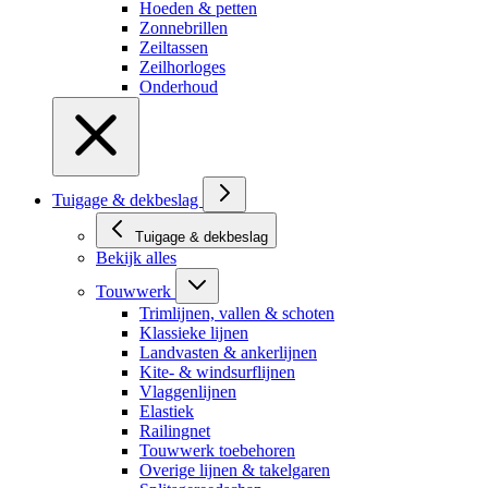
Hoeden & petten
Zonnebrillen
Zeiltassen
Zeilhorloges
Onderhoud
Tuigage & dekbeslag
Tuigage & dekbeslag
Bekijk alles
Touwwerk
Trimlijnen, vallen & schoten
Klassieke lijnen
Landvasten & ankerlijnen
Kite- & windsurflijnen
Vlaggenlijnen
Elastiek
Railingnet
Touwwerk toebehoren
Overige lijnen & takelgaren