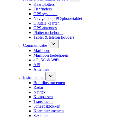
Kaartplotters
Fishfinders
GPS systemen
Navigatie op PC/phone/tablet
Digitale kaarten
GPS antennes
Plotter toebehoren
Tablet & telefon houders
Communicatie
Marifoons
Marifoon toebehoren
4G, 5G & WiFi
AIS
Antennes
Instrumenten
Boordinstrumenten
Radar
Navtex
Kompassen
Transducers
Scheepsklokken
Kaartinstrumenten
Sextanten