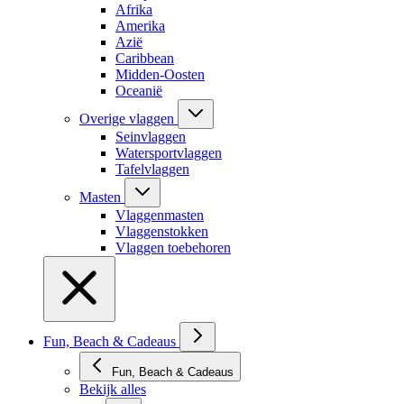
Afrika
Amerika
Azië
Caribbean
Midden-Oosten
Oceanië
Overige vlaggen
Seinvlaggen
Watersportvlaggen
Tafelvlaggen
Masten
Vlaggenmasten
Vlaggenstokken
Vlaggen toebehoren
Fun, Beach & Cadeaus
Fun, Beach & Cadeaus
Bekijk alles