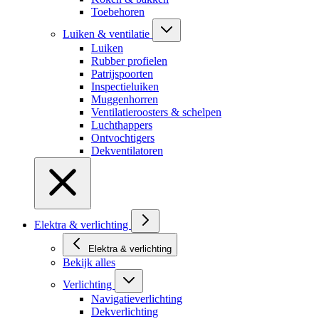
Toebehoren
Luiken & ventilatie
Luiken
Rubber profielen
Patrijspoorten
Inspectieluiken
Muggenhorren
Ventilatieroosters & schelpen
Luchthappers
Ontvochtigers
Dekventilatoren
Elektra & verlichting
Elektra & verlichting
Bekijk alles
Verlichting
Navigatieverlichting
Dekverlichting