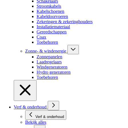
Schakelaars
Stroomkabels
Kabelschoenen
Kabeldoorvoeren
Zekeringen & zekeringhouders
Installatiemateriaal
Gereedschappen
Coax
Toebehoren
Zonne- & windenergie
Zonnepanelen
Laadregelaars
Windgeneratoren
Hydro generatoren
Toebehoren
Verf & onderhoud
Verf & onderhoud
Bekijk alles