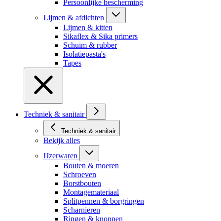
Persoonlijke bescherming
Lijmen & afdichten
Lijmen & kitten
Sikaflex & Sika primers
Schuim & rubber
Isolatiepasta's
Tapes
Techniek & sanitair
Techniek & sanitair
Bekijk alles
IJzerwaren
Bouten & moeren
Schroeven
Borstbouten
Montagemateriaal
Splitpennen & borgringen
Scharnieren
Ringen & knoppen