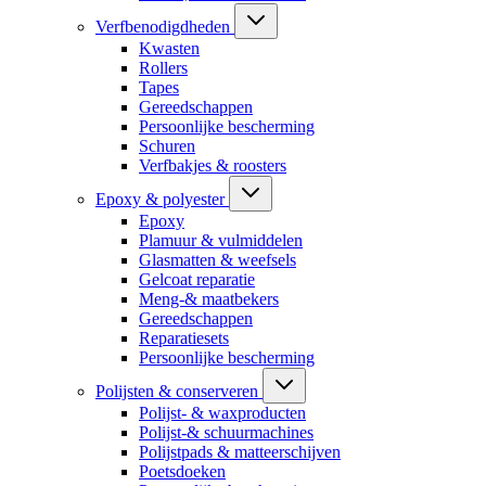
Verfbenodigdheden
Kwasten
Rollers
Tapes
Gereedschappen
Persoonlijke bescherming
Schuren
Verfbakjes & roosters
Epoxy & polyester
Epoxy
Plamuur & vulmiddelen
Glasmatten & weefsels
Gelcoat reparatie
Meng-& maatbekers
Gereedschappen
Reparatiesets
Persoonlijke bescherming
Polijsten & conserveren
Polijst- & waxproducten
Polijst-& schuurmachines
Polijstpads & matteerschijven
Poetsdoeken