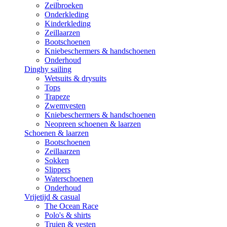
Zeilbroeken
Onderkleding
Kinderkleding
Zeillaarzen
Bootschoenen
Kniebeschermers & handschoenen
Onderhoud
Dinghy sailing
Wetsuits & drysuits
Tops
Trapeze
Zwemvesten
Kniebeschermers & handschoenen
Neopreen schoenen & laarzen
Schoenen & laarzen
Bootschoenen
Zeillaarzen
Sokken
Slippers
Waterschoenen
Onderhoud
Vrijetijd & casual
The Ocean Race
Polo's & shirts
Truien & vesten