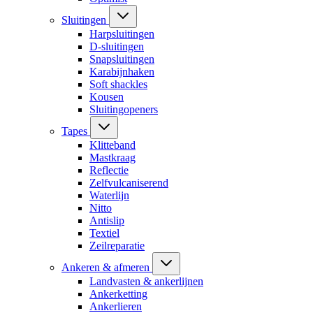
Sluitingen
Harpsluitingen
D-sluitingen
Snapsluitingen
Karabijnhaken
Soft shackles
Kousen
Sluitingopeners
Tapes
Klitteband
Mastkraag
Reflectie
Zelfvulcaniserend
Waterlijn
Nitto
Antislip
Textiel
Zeilreparatie
Ankeren & afmeren
Landvasten & ankerlijnen
Ankerketting
Ankerlieren