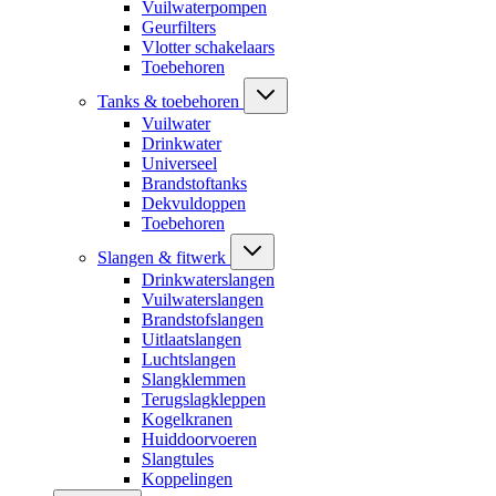
Vuilwaterpompen
Geurfilters
Vlotter schakelaars
Toebehoren
Tanks & toebehoren
Vuilwater
Drinkwater
Universeel
Brandstoftanks
Dekvuldoppen
Toebehoren
Slangen & fitwerk
Drinkwaterslangen
Vuilwaterslangen
Brandstofslangen
Uitlaatslangen
Luchtslangen
Slangklemmen
Terugslagkleppen
Kogelkranen
Huiddoorvoeren
Slangtules
Koppelingen