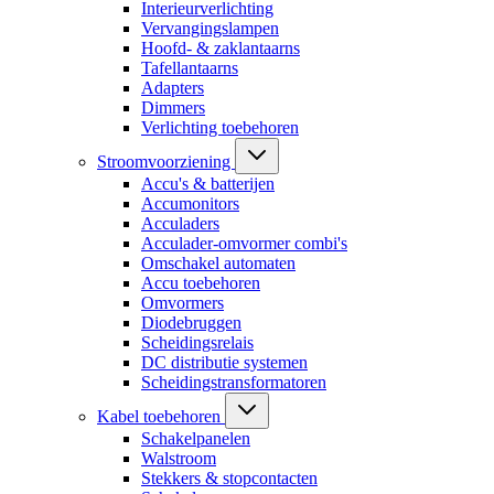
Interieurverlichting
Vervangingslampen
Hoofd- & zaklantaarns
Tafellantaarns
Adapters
Dimmers
Verlichting toebehoren
Stroomvoorziening
Accu's & batterijen
Accumonitors
Acculaders
Acculader-omvormer combi's
Omschakel automaten
Accu toebehoren
Omvormers
Diodebruggen
Scheidingsrelais
DC distributie systemen
Scheidingstransformatoren
Kabel toebehoren
Schakelpanelen
Walstroom
Stekkers & stopcontacten