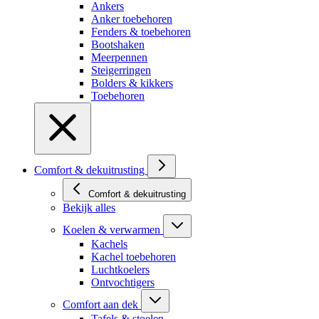
Ankers
Anker toebehoren
Fenders & toebehoren
Bootshaken
Meerpennen
Steigerringen
Bolders & kikkers
Toebehoren
Comfort & dekuitrusting
Comfort & dekuitrusting
Bekijk alles
Koelen & verwarmen
Kachels
Kachel toebehoren
Luchtkoelers
Ontvochtigers
Comfort aan dek
Tafels & stoelen