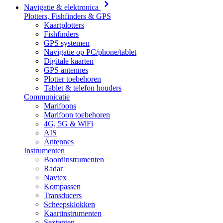
Navigatie & elektronica
Plotters, Fishfinders & GPS
Kaartplotters
Fishfinders
GPS systemen
Navigatie op PC/phone/tablet
Digitale kaarten
GPS antennes
Plotter toebehoren
Tablet & telefon houders
Communicatie
Marifoons
Marifoon toebehoren
4G, 5G & WiFi
AIS
Antennes
Instrumenten
Boordinstrumenten
Radar
Navtex
Kompassen
Transducers
Scheepsklokken
Kaartinstrumenten
Sextanten