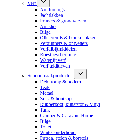
Verf
Antifoulings
Jachtlakken
Primers & grondverven
Antislip
Bilge
Olie, vernis & blanke lakken
Verdunners & ontvetters
Verfafbijtmiddelen
Roestbescherming
Waterlijnverf
Verf additieven
Schoonmaakproducten
Dek, romp & bodem
Teak
Metaal
Zeil- & bootkap
Rubberboot, kunststof & vinyl
Tank
Camper & Caravan, Home
Bilge
Toilet
Winter onderhoud
Putsen, stelen & borstels