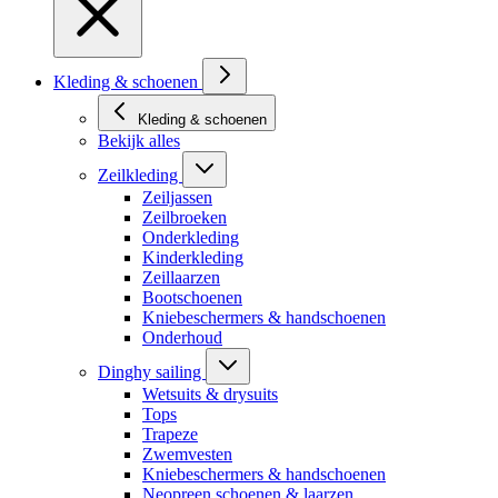
Kleding & schoenen
Kleding & schoenen
Bekijk alles
Zeilkleding
Zeiljassen
Zeilbroeken
Onderkleding
Kinderkleding
Zeillaarzen
Bootschoenen
Kniebeschermers & handschoenen
Onderhoud
Dinghy sailing
Wetsuits & drysuits
Tops
Trapeze
Zwemvesten
Kniebeschermers & handschoenen
Neopreen schoenen & laarzen