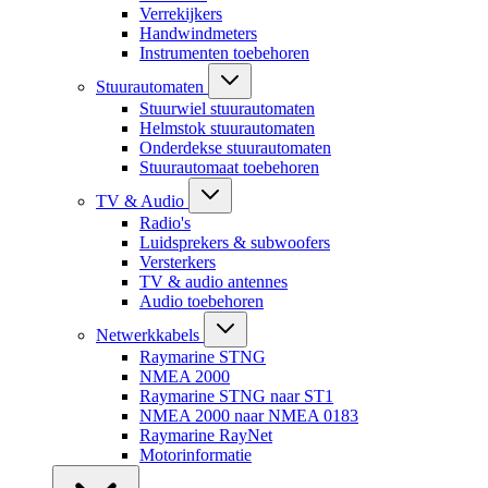
Verrekijkers
Handwindmeters
Instrumenten toebehoren
Stuurautomaten
Stuurwiel stuurautomaten
Helmstok stuurautomaten
Onderdekse stuurautomaten
Stuurautomaat toebehoren
TV & Audio
Radio's
Luidsprekers & subwoofers
Versterkers
TV & audio antennes
Audio toebehoren
Netwerkkabels
Raymarine STNG
NMEA 2000
Raymarine STNG naar ST1
NMEA 2000 naar NMEA 0183
Raymarine RayNet
Motorinformatie