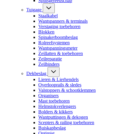
Splitsgereedschap
Tuigage
Staalkabel
Wantspanners & terminals
Verstaging toebehoren
Blokken
Spinakerboombeslag
Rolreefsystemen
Wantspanningsmeter
Zeillatten & toebehoren
Zeilreparatie
Zeilbinders
Dekbeslag
Lieren & Lierhendels
Overlooprails & sledes
Valstoppers & schootklemmen
Organisers
Mast toebehoren
Helmstokverlengers
Bolders & kikkers
Wantputtingen & dekogen
Scepters & railing toebehoren
Buiskapbeslag
Optimist