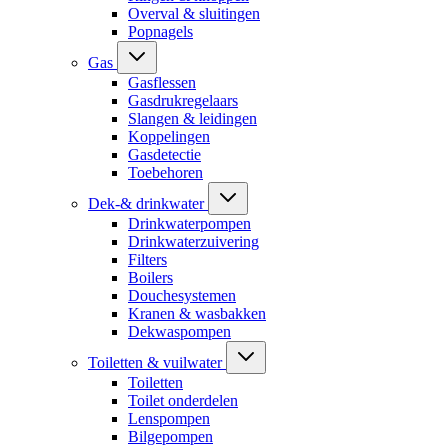
Overval & sluitingen
Popnagels
Gas
Gasflessen
Gasdrukregelaars
Slangen & leidingen
Koppelingen
Gasdetectie
Toebehoren
Dek-& drinkwater
Drinkwaterpompen
Drinkwaterzuivering
Filters
Boilers
Douchesystemen
Kranen & wasbakken
Dekwaspompen
Toiletten & vuilwater
Toiletten
Toilet onderdelen
Lenspompen
Bilgepompen