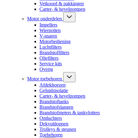
Vetkoord & pakkingen
Carter- & hevelpompen
Motor onderdelen
Impellers
Wierpotten
V-snaren
Motorbediening
Luchtfilters
Brandstoffilters
Oliefilters
Service kits
Overig
Motor toebehoren
Afdekhoezen
Geluidsisolatie
Carter- & hevelpompen
Brandstoftanks
Brandstofslangen
Brandstofmeters & tankvlotters
Ontluchters
Dekvuldoppen
Trolleys & steunen
Toebehoren