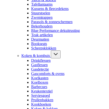
Tafellantaarns
Kussens & fleecedekens
Stuurstoelen
Zwemtrappen
Parasols & zonneschermen
Bekerhouders
Blue Performance dekuitrusting
Teak artikelen
Deurmatten
Bookseats
Scheepsklokken
Koken & kombuis
Drinkflessen
Gasflessen
Gasdetectie
Gascomforts & ovens
Koelkasten
Koelboxen
Barbecues
Keukentextiel
Serviesgoed
Prullenbakken
Kookboeken
Koken & bakken