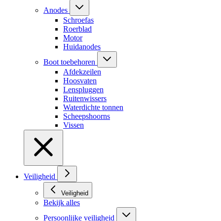
Anodes
Schroefas
Roerblad
Motor
Huidanodes
Boot toebehoren
Afdekzeilen
Hoosvaten
Lenspluggen
Ruitenwissers
Waterdichte tonnen
Scheepshoorns
Vissen
Veiligheid
Veiligheid
Bekijk alles
Persoonlijke veiligheid