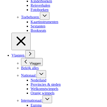
Kinderboeken
Reisverhalen
Fotoboeken
Toebehoren
Kaartinstrumenten
Sextanten
Bookseats
Vlaggen
Vlaggen
Bekijk alles
Nationaal
Nederland
Provincies & steden
Welkomstwimpels
Oranje wimpels
Internationaal
Europa