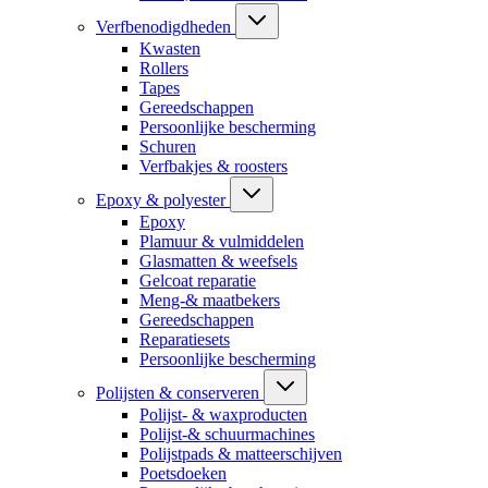
Verfbenodigdheden
Kwasten
Rollers
Tapes
Gereedschappen
Persoonlijke bescherming
Schuren
Verfbakjes & roosters
Epoxy & polyester
Epoxy
Plamuur & vulmiddelen
Glasmatten & weefsels
Gelcoat reparatie
Meng-& maatbekers
Gereedschappen
Reparatiesets
Persoonlijke bescherming
Polijsten & conserveren
Polijst- & waxproducten
Polijst-& schuurmachines
Polijstpads & matteerschijven
Poetsdoeken