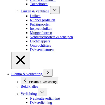
Toebehoren
Luiken & ventilatie
Luiken
Rubber profielen
Patrijspoorten
Inspectieluiken
Muggenhorren
Ventilatieroosters & schelpen
Luchthappers
Ontvochtigers
Dekventilatoren
Elektra & verlichting
Elektra & verlichting
Bekijk alles
Verlichting
Navigatieverlichting
Dekverlichting