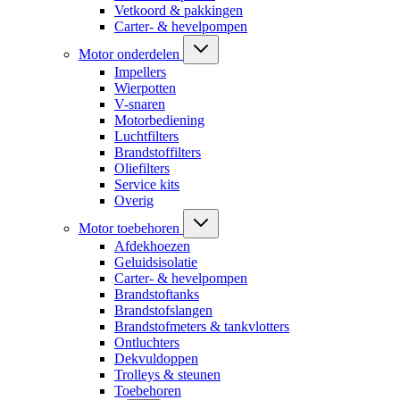
Vetkoord & pakkingen
Carter- & hevelpompen
Motor onderdelen
Impellers
Wierpotten
V-snaren
Motorbediening
Luchtfilters
Brandstoffilters
Oliefilters
Service kits
Overig
Motor toebehoren
Afdekhoezen
Geluidsisolatie
Carter- & hevelpompen
Brandstoftanks
Brandstofslangen
Brandstofmeters & tankvlotters
Ontluchters
Dekvuldoppen
Trolleys & steunen
Toebehoren