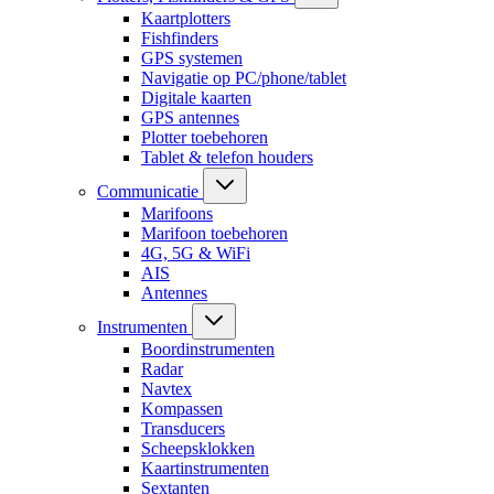
Kaartplotters
Fishfinders
GPS systemen
Navigatie op PC/phone/tablet
Digitale kaarten
GPS antennes
Plotter toebehoren
Tablet & telefon houders
Communicatie
Marifoons
Marifoon toebehoren
4G, 5G & WiFi
AIS
Antennes
Instrumenten
Boordinstrumenten
Radar
Navtex
Kompassen
Transducers
Scheepsklokken
Kaartinstrumenten
Sextanten