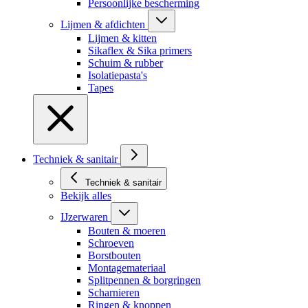
Persoonlijke bescherming
Lijmen & afdichten
Lijmen & kitten
Sikaflex & Sika primers
Schuim & rubber
Isolatiepasta's
Tapes
Techniek & sanitair
Techniek & sanitair
Bekijk alles
IJzerwaren
Bouten & moeren
Schroeven
Borstbouten
Montagemateriaal
Splitpennen & borgringen
Scharnieren
Ringen & knoppen