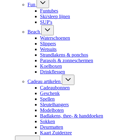
Fun
Funtubes
Ski/sleep lijnen
SUP's
Beach
Waterschoenen
Slippers
Wetsuits
Strandlakens & ponchos
Parasols & zonneschermen
Koelboxen
Drinkflessen
Cadeau artikelen
Cadeaubonnen
Geschenk
Spellen
Sleutelhangers
Modelboten
Badlakens, thee- & handdoeken
Sokken
Deurmatten
Kaart Zuiderzee