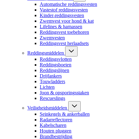
Automatische reddingsvesten
Vastestof reddingsvesten
Kinder-reddingsvesten
Zwemvest voor hond & kat
Lifelines & harnassen
Reddingsvest toebehoren
Zwemvesten
Reddingsvest herlaadsets
Reddingsmiddelen
Reddingsvlotten
Reddingsboeien
Reddingslijnen
Drijfankers
Touwladders
Lichten
Joon & opsporingsstaken
Rescueslings
Veiligheidsmiddelen
Seinkegels & ankerballen
Radarreflectoren
Kabelscharen
Houten pluggen
Brandbestrijding