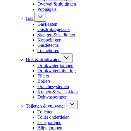
Overval & sluitingen
Popnagels
Gas
Gasflessen
Gasdrukregelaars
Slangen & leidingen
Koppelingen
Gasdetectie
Toebehoren
Dek-& drinkwater
Drinkwaterpompen
Drinkwaterzuivering
Filters
Boilers
Douchesystemen
Kranen & wasbakken
Dekwaspompen
Toiletten & vuilwater
Toiletten
Toilet onderdelen
Lenspompen
Bilgepompen