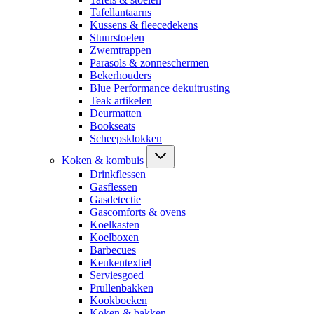
Tafellantaarns
Kussens & fleecedekens
Stuurstoelen
Zwemtrappen
Parasols & zonneschermen
Bekerhouders
Blue Performance dekuitrusting
Teak artikelen
Deurmatten
Bookseats
Scheepsklokken
Koken & kombuis
Drinkflessen
Gasflessen
Gasdetectie
Gascomforts & ovens
Koelkasten
Koelboxen
Barbecues
Keukentextiel
Serviesgoed
Prullenbakken
Kookboeken
Koken & bakken