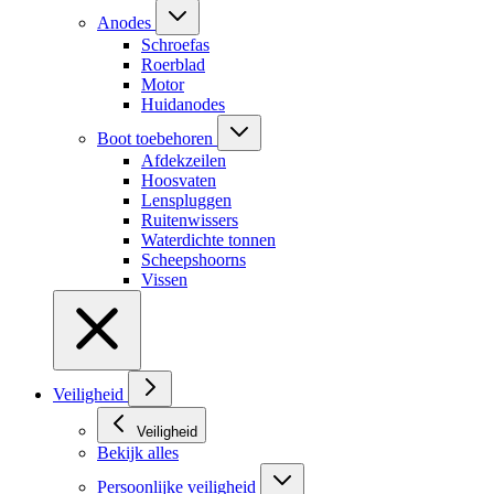
Anodes
Schroefas
Roerblad
Motor
Huidanodes
Boot toebehoren
Afdekzeilen
Hoosvaten
Lenspluggen
Ruitenwissers
Waterdichte tonnen
Scheepshoorns
Vissen
Veiligheid
Veiligheid
Bekijk alles
Persoonlijke veiligheid