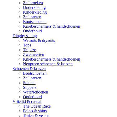
Zeilbroeken
Onderkleding
Kinderkleding
Zeillaarzen
Bootschoenen
Kniebeschermers & handschoenen
Onderhoud
Dinghy sailing
Wetsuits & drysuits
Tops
Trapeze
Zwemvesten
Kniebeschermers & handschoenen
Neopreen schoenen & laarzen
Schoenen & laarzen
Bootschoenen
Zeillaarzen
Sokken
Slippers
Waterschoenen
Onderhoud
Vrijetijd & casual
The Ocean Race
Polo's & shirts
Truien & vesten