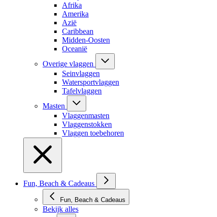
Afrika
Amerika
Azië
Caribbean
Midden-Oosten
Oceanië
Overige vlaggen
Seinvlaggen
Watersportvlaggen
Tafelvlaggen
Masten
Vlaggenmasten
Vlaggenstokken
Vlaggen toebehoren
Fun, Beach & Cadeaus
Fun, Beach & Cadeaus
Bekijk alles