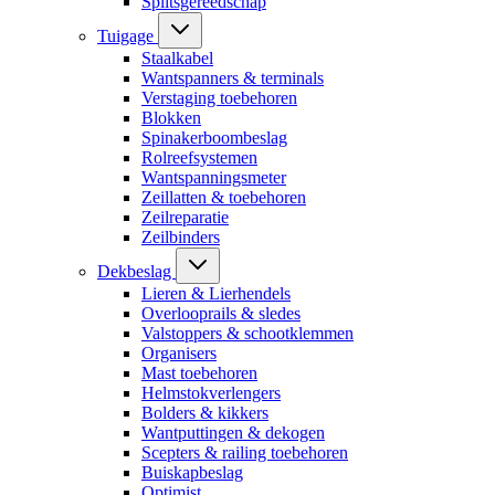
Splitsgereedschap
Tuigage
Staalkabel
Wantspanners & terminals
Verstaging toebehoren
Blokken
Spinakerboombeslag
Rolreefsystemen
Wantspanningsmeter
Zeillatten & toebehoren
Zeilreparatie
Zeilbinders
Dekbeslag
Lieren & Lierhendels
Overlooprails & sledes
Valstoppers & schootklemmen
Organisers
Mast toebehoren
Helmstokverlengers
Bolders & kikkers
Wantputtingen & dekogen
Scepters & railing toebehoren
Buiskapbeslag
Optimist