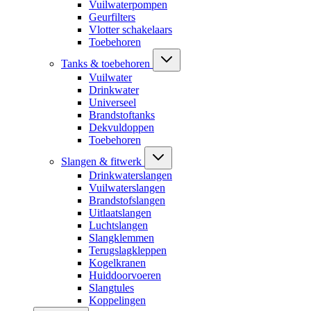
Vuilwaterpompen
Geurfilters
Vlotter schakelaars
Toebehoren
Tanks & toebehoren
Vuilwater
Drinkwater
Universeel
Brandstoftanks
Dekvuldoppen
Toebehoren
Slangen & fitwerk
Drinkwaterslangen
Vuilwaterslangen
Brandstofslangen
Uitlaatslangen
Luchtslangen
Slangklemmen
Terugslagkleppen
Kogelkranen
Huiddoorvoeren
Slangtules
Koppelingen