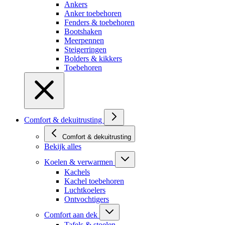
Ankers
Anker toebehoren
Fenders & toebehoren
Bootshaken
Meerpennen
Steigerringen
Bolders & kikkers
Toebehoren
Comfort & dekuitrusting
Comfort & dekuitrusting
Bekijk alles
Koelen & verwarmen
Kachels
Kachel toebehoren
Luchtkoelers
Ontvochtigers
Comfort aan dek
Tafels & stoelen