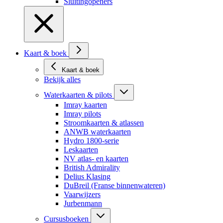
Sluitingopeners
Kaart & boek
Kaart & boek
Bekijk alles
Waterkaarten & pilots
Imray kaarten
Imray pilots
Stroomkaarten & atlassen
ANWB waterkaarten
Hydro 1800-serie
Leskaarten
NV atlas- en kaarten
British Admirality
Delius Klasing
DuBreil (Franse binnenwateren)
Vaarwijzers
Jurbenmann
Cursusboeken