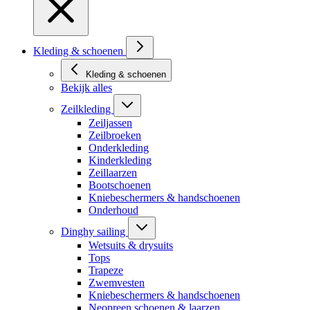
Kleding & schoenen
Kleding & schoenen
Bekijk alles
Zeilkleding
Zeiljassen
Zeilbroeken
Onderkleding
Kinderkleding
Zeillaarzen
Bootschoenen
Kniebeschermers & handschoenen
Onderhoud
Dinghy sailing
Wetsuits & drysuits
Tops
Trapeze
Zwemvesten
Kniebeschermers & handschoenen
Neopreen schoenen & laarzen