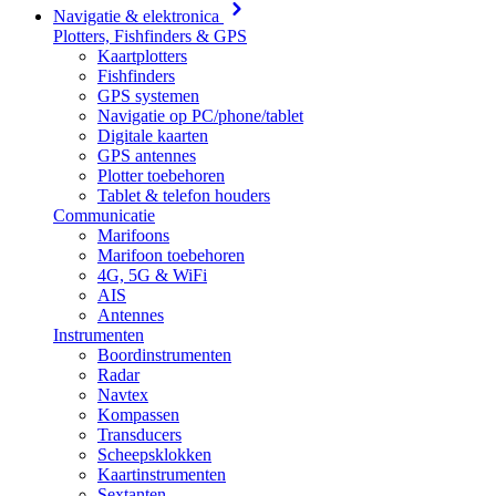
Navigatie & elektronica
Plotters, Fishfinders & GPS
Kaartplotters
Fishfinders
GPS systemen
Navigatie op PC/phone/tablet
Digitale kaarten
GPS antennes
Plotter toebehoren
Tablet & telefon houders
Communicatie
Marifoons
Marifoon toebehoren
4G, 5G & WiFi
AIS
Antennes
Instrumenten
Boordinstrumenten
Radar
Navtex
Kompassen
Transducers
Scheepsklokken
Kaartinstrumenten
Sextanten