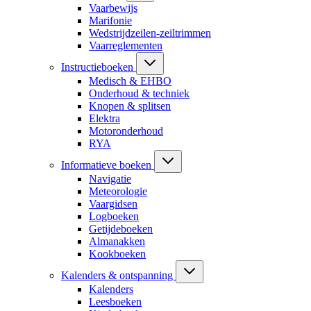
Vaarbewijs
Marifonie
Wedstrijdzeilen-zeiltrimmen
Vaarreglementen
Instructieboeken
Medisch & EHBO
Onderhoud & techniek
Knopen & splitsen
Elektra
Motoronderhoud
RYA
Informatieve boeken
Navigatie
Meteorologie
Vaargidsen
Logboeken
Getijdeboeken
Almanakken
Kookboeken
Kalenders & ontspanning
Kalenders
Leesboeken