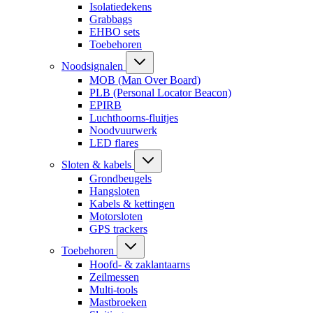
Isolatiedekens
Grabbags
EHBO sets
Toebehoren
Noodsignalen
MOB (Man Over Board)
PLB (Personal Locator Beacon)
EPIRB
Luchthoorns-fluitjes
Noodvuurwerk
LED flares
Sloten & kabels
Grondbeugels
Hangsloten
Kabels & kettingen
Motorsloten
GPS trackers
Toebehoren
Hoofd- & zaklantaarns
Zeilmessen
Multi-tools
Mastbroeken