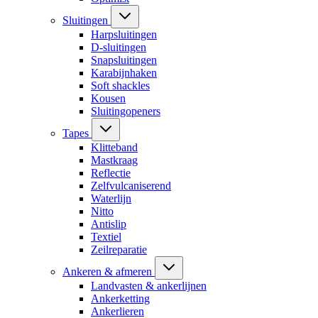
Sluitingen
Harpsluitingen
D-sluitingen
Snapsluitingen
Karabijnhaken
Soft shackles
Kousen
Sluitingopeners
Tapes
Klitteband
Mastkraag
Reflectie
Zelfvulcaniserend
Waterlijn
Nitto
Antislip
Textiel
Zeilreparatie
Ankeren & afmeren
Landvasten & ankerlijnen
Ankerketting
Ankerlieren