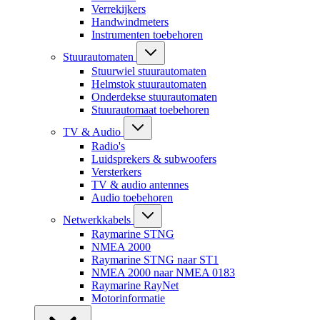
Verrekijkers
Handwindmeters
Instrumenten toebehoren
Stuurautomaten
Stuurwiel stuurautomaten
Helmstok stuurautomaten
Onderdekse stuurautomaten
Stuurautomaat toebehoren
TV & Audio
Radio's
Luidsprekers & subwoofers
Versterkers
TV & audio antennes
Audio toebehoren
Netwerkkabels
Raymarine STNG
NMEA 2000
Raymarine STNG naar ST1
NMEA 2000 naar NMEA 0183
Raymarine RayNet
Motorinformatie