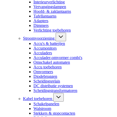
Interieurverlichting
Vervangingslampen
Hoofd- & zaklantaarns
Tafellantaarns
Adapters
Dimmers
Verlichting toebehoren
Stroomvoorziening
Accu's & batterijen
Accumonitors
Acculaders
Acculader-omvormer combi's
Omschakel automaten
Accu toebehoren
Omvormers
Diodebruggen
Scheidingsrelais
DC distributie systemen
Scheidingstransformatoren
Kabel toebehoren
Schakelpanelen
Walstroom
Stekkers & stopcontacten