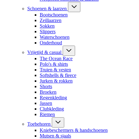
Schoenen & laarzen
Bootschoenen
Zeillaarzen
Sokken
Slippers
Waterschoenen
Onderhoud
Vrijetijd & casual
The Ocean Race
Polo's & shirts
Truien & vesten
Softshells & fleece
Jurken & rokken
Shorts
Broeken
Regenkleding
Jassen
Clubkleding
Riemen
Toebehoren
Kniebeschermers & handschoenen
Mutsen & sjaals