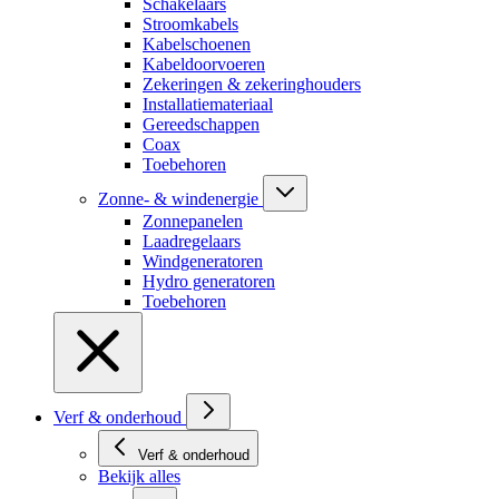
Schakelaars
Stroomkabels
Kabelschoenen
Kabeldoorvoeren
Zekeringen & zekeringhouders
Installatiemateriaal
Gereedschappen
Coax
Toebehoren
Zonne- & windenergie
Zonnepanelen
Laadregelaars
Windgeneratoren
Hydro generatoren
Toebehoren
Verf & onderhoud
Verf & onderhoud
Bekijk alles