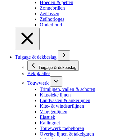
Hoeden & petten
Zonnebrillen
Zeiltassen
Zeilhorloges
Onderhoud
Tuigage & dekbeslag
Tuigage & dekbeslag
Bekijk alles
Touwwerk
Trimlijnen, vallen & schoten
Klassieke lijnen
Landvasten & ankerlijnen
Kite- & windsurflijnen
Vlaggenlijnen
Elastiek
Railingnet
Touwwerk toebehoren
Overige lijnen & takelgaren