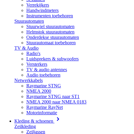
Verrekijkers
Handwindmeters
Instrumenten toebehoren
Stuurautomaten
Stuurwiel stuurautomaten
Helmstok stuurautomaten
Onderdekse stuurautomaten
Stuurautomaat toebehoren
TV & Audio
Radio's
Luidsprekers & subwoofers
Versterkers
TV & audio antennes
Audio toebehoren
Netwerkkabels
Raymarine STNG
NMEA 2000
Raymarine STNG naar ST1
NMEA 2000 naar NMEA 0183
Raymarine RayNet
Motorinformatie
Kleding & schoenen
Zeilkleding
Zeiljassen