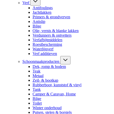
Verf
Antifoulings
Jachtlakken
Primers & grondverven
Antislip
Bilge
Olie, vernis & blanke lakken
Verdunners & ontvetters
Verfafbijtmiddelen
Roestbescherming
Waterlijnverf
Verf additieven
Schoonmaakproducten
Dek, romp & bodem
Teak
Metaal
Zeil- & bootkap
Rubberboot, kunststof & vinyl
Tank
Camper & Caravan, Home
Bilge
Toilet
Winter onderhoud
Putsen, stelen & borstels