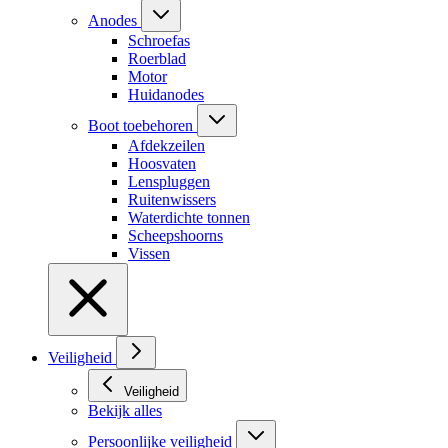
Anodes
Schroefas
Roerblad
Motor
Huidanodes
Boot toebehoren
Afdekzeilen
Hoosvaten
Lenspluggen
Ruitenwissers
Waterdichte tonnen
Scheepshoorns
Vissen
Veiligheid
Veiligheid
Bekijk alles
Persoonlijke veiligheid