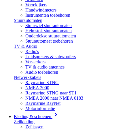
Verrekijkers
Handwindmeters
Instrumenten toebehoren
Stuurautomaten
Stuurwiel stuurautomaten
Helmstok stuurautomaten
Onderdekse stuurautomaten
Stuurautomaat toebehoren
TV & Audio
Radio's
Luidsprekers & subwoofers
Versterkers
TV & audio antennes
Audio toebehoren
Netwerkkabels
Raymarine STNG
NMEA 2000
Raymarine STNG naar ST1
NMEA 2000 naar NMEA 0183
Raymarine RayNet
Motorinformatie
Kleding & schoenen
Zeilkleding
Zeiljassen