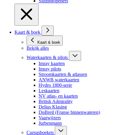
Sluitingopeners
Kaart & boek
Kaart & boek
Bekijk alles
Waterkaarten & pilots
Imray kaarten
Imray pilots
Stroomkaarten & atlassen
ANWB waterkaarten
Hydro 1800-serie
Leskaarten
NV atlas- en kaarten
British Admirality
Delius Klasing
DuBreil (Franse binnenwateren)
Vaarwijzers
Jurbenmann
Cursusboeken