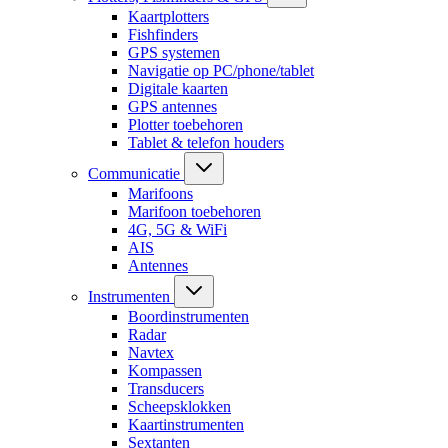
Kaartplotters
Fishfinders
GPS systemen
Navigatie op PC/phone/tablet
Digitale kaarten
GPS antennes
Plotter toebehoren
Tablet & telefon houders
Communicatie
Marifoons
Marifoon toebehoren
4G, 5G & WiFi
AIS
Antennes
Instrumenten
Boordinstrumenten
Radar
Navtex
Kompassen
Transducers
Scheepsklokken
Kaartinstrumenten
Sextanten