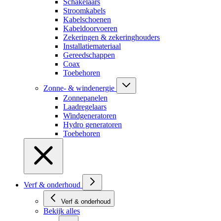
Schakelaars
Stroomkabels
Kabelschoenen
Kabeldoorvoeren
Zekeringen & zekeringhouders
Installatiemateriaal
Gereedschappen
Coax
Toebehoren
Zonne- & windenergie
Zonnepanelen
Laadregelaars
Windgeneratoren
Hydro generatoren
Toebehoren
Verf & onderhoud
Verf & onderhoud
Bekijk alles