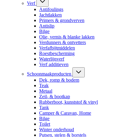
Verf
Antifoulings
Jachtlakken
Primers & grondverven
Antislip
Bilge
Olie, vernis & blanke lakken
Verdunners & ontvetters
Verfafbijtmiddelen
Roestbescherming
Waterlijnverf
Verf additieven
Schoonmaakproducten
Dek, romp & bodem
Teak
Metaal
Zeil- & bootkap
Rubberboot, kunststof & vinyl
Tank
Camper & Caravan, Home
Bilge
Toilet
Winter onderhoud
Putsen, stelen & borstels