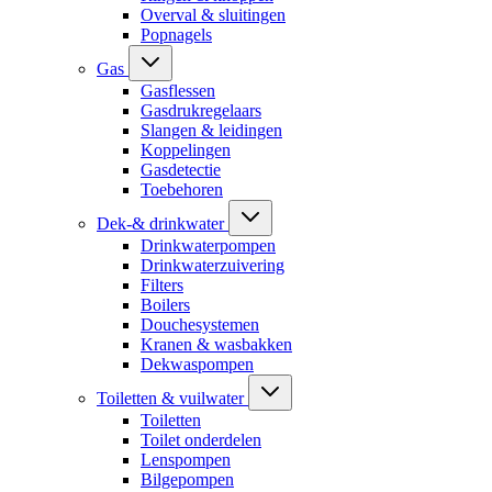
Overval & sluitingen
Popnagels
Gas
Gasflessen
Gasdrukregelaars
Slangen & leidingen
Koppelingen
Gasdetectie
Toebehoren
Dek-& drinkwater
Drinkwaterpompen
Drinkwaterzuivering
Filters
Boilers
Douchesystemen
Kranen & wasbakken
Dekwaspompen
Toiletten & vuilwater
Toiletten
Toilet onderdelen
Lenspompen
Bilgepompen