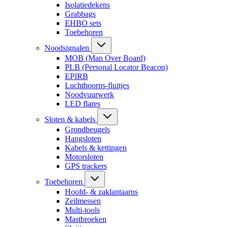
Isolatiedekens
Grabbags
EHBO sets
Toebehoren
Noodsignalen
MOB (Man Over Board)
PLB (Personal Locator Beacon)
EPIRB
Luchthoorns-fluitjes
Noodvuurwerk
LED flares
Sloten & kabels
Grondbeugels
Hangsloten
Kabels & kettingen
Motorsloten
GPS trackers
Toebehoren
Hoofd- & zaklantaarns
Zeilmessen
Multi-tools
Mastbroeken