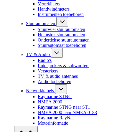
Verrekijkers
Handwindmeters
Instrumenten toebehoren
Stuurautomaten
Stuurwiel stuurautomaten
Helmstok stuurautomaten
Onderdekse stuurautomaten
Stuurautomaat toebehoren
TV & Audio
Radio's
Luidsprekers & subwoofers
Versterkers
TV & audio antennes
Audio toebehoren
Netwerkkabels
Raymarine STNG
NMEA 2000
Raymarine STNG naar ST1
NMEA 2000 naar NMEA 0183
Raymarine RayNet
Motorinformatie