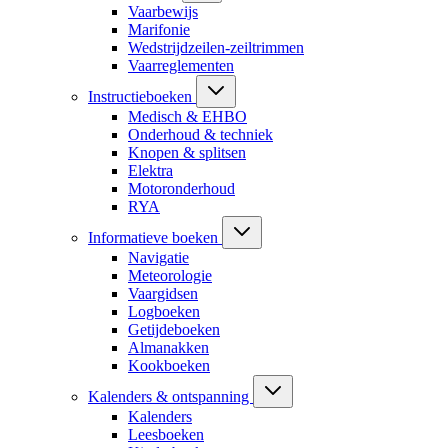
Vaarbewijs
Marifonie
Wedstrijdzeilen-zeiltrimmen
Vaarreglementen
Instructieboeken
Medisch & EHBO
Onderhoud & techniek
Knopen & splitsen
Elektra
Motoronderhoud
RYA
Informatieve boeken
Navigatie
Meteorologie
Vaargidsen
Logboeken
Getijdeboeken
Almanakken
Kookboeken
Kalenders & ontspanning
Kalenders
Leesboeken