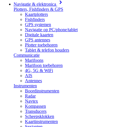
Navigatie & elektronica
Plotters, Fishfinders & GPS
Kaartplotters
Fishfinders
GPS systemen
Navigatie op PC/phone/tablet
Digitale kaarten
GPS antennes
Plotter toebehoren
Tablet & telefon houders
Communicatie
Marifoons
Marifoon toebehoren
4G, 5G & WiFi
AIS
Antennes
Instrumenten
Boordinstrumenten
Radar
Navtex
Kompassen
Transducers
Scheepsklokken
Kaartinstrumenten
Sextanten