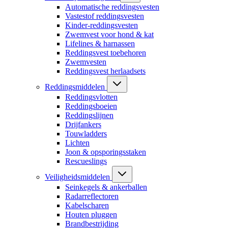
Automatische reddingsvesten
Vastestof reddingsvesten
Kinder-reddingsvesten
Zwemvest voor hond & kat
Lifelines & harnassen
Reddingsvest toebehoren
Zwemvesten
Reddingsvest herlaadsets
Reddingsmiddelen
Reddingsvlotten
Reddingsboeien
Reddingslijnen
Drijfankers
Touwladders
Lichten
Joon & opsporingsstaken
Rescueslings
Veiligheidsmiddelen
Seinkegels & ankerballen
Radarreflectoren
Kabelscharen
Houten pluggen
Brandbestrijding