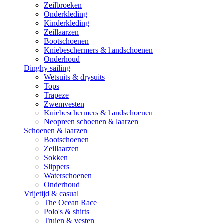
Zeilbroeken
Onderkleding
Kinderkleding
Zeillaarzen
Bootschoenen
Kniebeschermers & handschoenen
Onderhoud
Dinghy sailing
Wetsuits & drysuits
Tops
Trapeze
Zwemvesten
Kniebeschermers & handschoenen
Neopreen schoenen & laarzen
Schoenen & laarzen
Bootschoenen
Zeillaarzen
Sokken
Slippers
Waterschoenen
Onderhoud
Vrijetijd & casual
The Ocean Race
Polo's & shirts
Truien & vesten