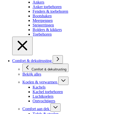
Ankers
Anker toebehoren
Fenders & toebehoren
Bootshaken
Meerpennen
Steigerringen
Bolders & kikkers
Toebehoren
Comfort & dekuitrusting
Comfort & dekuitrusting
Bekijk alles
Koelen & verwarmen
Kachels
Kachel toebehoren
Luchtkoelers
Ontvochtigers
Comfort aan dek
Tafels & stoelen