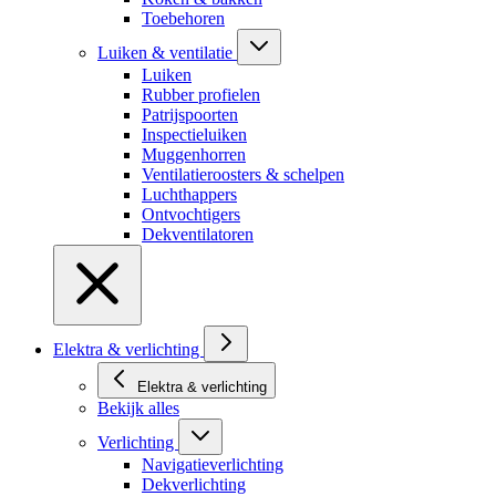
Toebehoren
Luiken & ventilatie
Luiken
Rubber profielen
Patrijspoorten
Inspectieluiken
Muggenhorren
Ventilatieroosters & schelpen
Luchthappers
Ontvochtigers
Dekventilatoren
Elektra & verlichting
Elektra & verlichting
Bekijk alles
Verlichting
Navigatieverlichting
Dekverlichting