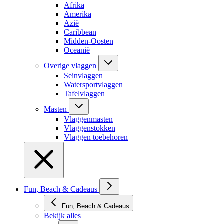
Afrika
Amerika
Azië
Caribbean
Midden-Oosten
Oceanië
Overige vlaggen
Seinvlaggen
Watersportvlaggen
Tafelvlaggen
Masten
Vlaggenmasten
Vlaggenstokken
Vlaggen toebehoren
Fun, Beach & Cadeaus
Fun, Beach & Cadeaus
Bekijk alles