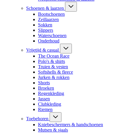
Schoenen & laarzen
Bootschoenen
Zeillaarzen
Sokken
Slippers
Waterschoenen
Onderhoud
Vrijetijd & casual
The Ocean Race
Polo's & shirts
Truien & vesten
Softshells & fleece
Jurken & rokken
Shorts
Broeken
Regenkleding
Jassen
Clubkleding
Riemen
Toebehoren
Kniebeschermers & handschoenen
Mutsen & sjaals