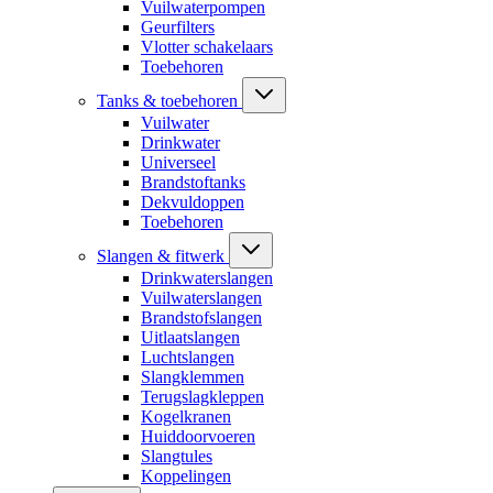
Vuilwaterpompen
Geurfilters
Vlotter schakelaars
Toebehoren
Tanks & toebehoren
Vuilwater
Drinkwater
Universeel
Brandstoftanks
Dekvuldoppen
Toebehoren
Slangen & fitwerk
Drinkwaterslangen
Vuilwaterslangen
Brandstofslangen
Uitlaatslangen
Luchtslangen
Slangklemmen
Terugslagkleppen
Kogelkranen
Huiddoorvoeren
Slangtules
Koppelingen