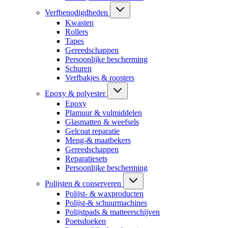
Verfbenodigdheden
Kwasten
Rollers
Tapes
Gereedschappen
Persoonlijke bescherming
Schuren
Verfbakjes & roosters
Epoxy & polyester
Epoxy
Plamuur & vulmiddelen
Glasmatten & weefsels
Gelcoat reparatie
Meng-& maatbekers
Gereedschappen
Reparatiesets
Persoonlijke bescherming
Polijsten & conserveren
Polijst- & waxproducten
Polijst-& schuurmachines
Polijstpads & matteerschijven
Poetsdoeken