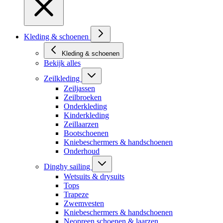
Kleding & schoenen
Kleding & schoenen
Bekijk alles
Zeilkleding
Zeiljassen
Zeilbroeken
Onderkleding
Kinderkleding
Zeillaarzen
Bootschoenen
Kniebeschermers & handschoenen
Onderhoud
Dinghy sailing
Wetsuits & drysuits
Tops
Trapeze
Zwemvesten
Kniebeschermers & handschoenen
Neopreen schoenen & laarzen