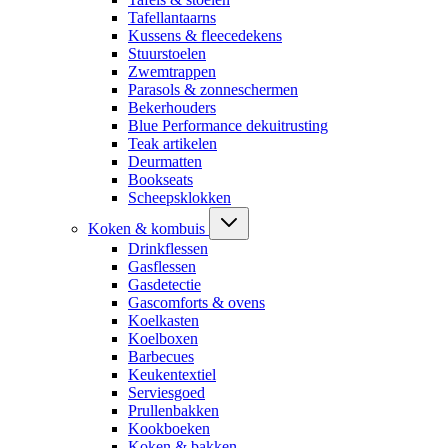
Tafellantaarns
Kussens & fleecedekens
Stuurstoelen
Zwemtrappen
Parasols & zonneschermen
Bekerhouders
Blue Performance dekuitrusting
Teak artikelen
Deurmatten
Bookseats
Scheepsklokken
Koken & kombuis
Drinkflessen
Gasflessen
Gasdetectie
Gascomforts & ovens
Koelkasten
Koelboxen
Barbecues
Keukentextiel
Serviesgoed
Prullenbakken
Kookboeken
Koken & bakken