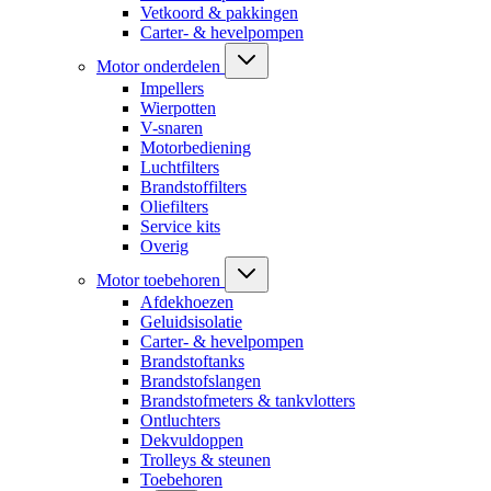
Vetkoord & pakkingen
Carter- & hevelpompen
Motor onderdelen
Impellers
Wierpotten
V-snaren
Motorbediening
Luchtfilters
Brandstoffilters
Oliefilters
Service kits
Overig
Motor toebehoren
Afdekhoezen
Geluidsisolatie
Carter- & hevelpompen
Brandstoftanks
Brandstofslangen
Brandstofmeters & tankvlotters
Ontluchters
Dekvuldoppen
Trolleys & steunen
Toebehoren