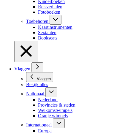
Kinderboeken
Reisverhalen
Fotoboeken
Toebehoren
Kaartinstrumenten
Sextanten
Bookseats
Vlaggen
Vlaggen
Bekijk alles
Nationaal
Nederland
Provincies & steden
Welkomstwimpels
Oranje wimpels
Internationaal
Europa