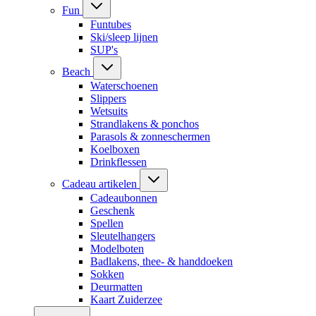
Fun
Funtubes
Ski/sleep lijnen
SUP's
Beach
Waterschoenen
Slippers
Wetsuits
Strandlakens & ponchos
Parasols & zonneschermen
Koelboxen
Drinkflessen
Cadeau artikelen
Cadeaubonnen
Geschenk
Spellen
Sleutelhangers
Modelboten
Badlakens, thee- & handdoeken
Sokken
Deurmatten
Kaart Zuiderzee