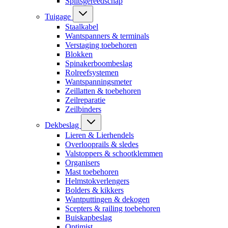
Splitsgereedschap
Tuigage
Staalkabel
Wantspanners & terminals
Verstaging toebehoren
Blokken
Spinakerboombeslag
Rolreefsystemen
Wantspanningsmeter
Zeillatten & toebehoren
Zeilreparatie
Zeilbinders
Dekbeslag
Lieren & Lierhendels
Overlooprails & sledes
Valstoppers & schootklemmen
Organisers
Mast toebehoren
Helmstokverlengers
Bolders & kikkers
Wantputtingen & dekogen
Scepters & railing toebehoren
Buiskapbeslag
Optimist