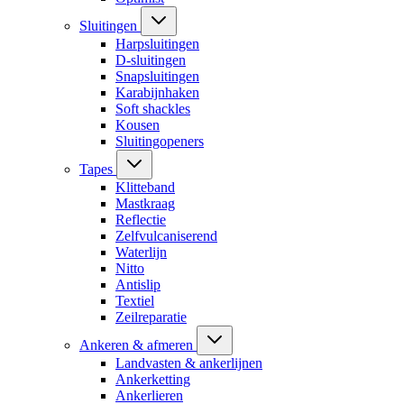
Sluitingen
Harpsluitingen
D-sluitingen
Snapsluitingen
Karabijnhaken
Soft shackles
Kousen
Sluitingopeners
Tapes
Klitteband
Mastkraag
Reflectie
Zelfvulcaniserend
Waterlijn
Nitto
Antislip
Textiel
Zeilreparatie
Ankeren & afmeren
Landvasten & ankerlijnen
Ankerketting
Ankerlieren