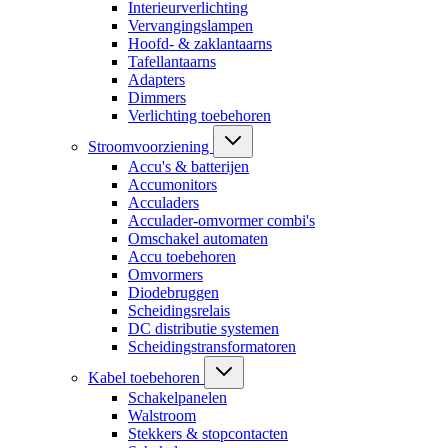
Interieurverlichting
Vervangingslampen
Hoofd- & zaklantaarns
Tafellantaarns
Adapters
Dimmers
Verlichting toebehoren
Stroomvoorziening
Accu's & batterijen
Accumonitors
Acculaders
Acculader-omvormer combi's
Omschakel automaten
Accu toebehoren
Omvormers
Diodebruggen
Scheidingsrelais
DC distributie systemen
Scheidingstransformatoren
Kabel toebehoren
Schakelpanelen
Walstroom
Stekkers & stopcontacten