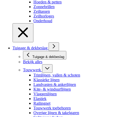
Hoeden & petten
Zonnebrillen
Zeiltassen
Zeilhorloges
Onderhoud
Tuigage & dekbeslag
Tuigage & dekbeslag
Bekijk alles
Touwwerk
Trimlijnen, vallen & schoten
Klassieke lijnen
Landvasten & ankerlijnen
Kite- & windsurflijnen
Vlaggenlijnen
Elastiek
Railingnet
Touwwerk toebehoren
Overige lijnen & takelgaren