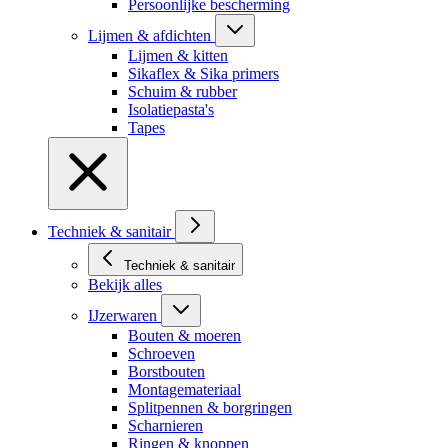
Persoonlijke bescherming
Lijmen & afdichten
Lijmen & kitten
Sikaflex & Sika primers
Schuim & rubber
Isolatiepasta's
Tapes
Techniek & sanitair
Techniek & sanitair
Bekijk alles
IJzerwaren
Bouten & moeren
Schroeven
Borstbouten
Montagemateriaal
Splitpennen & borgringen
Scharnieren
Ringen & knoppen