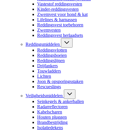
Vastestof reddingsvesten
Kinder-reddingsvesten
Zwemvest voor hond & kat
Lifelines & harnassen
Reddingsvest toebehoren
Zwemvesten
Reddingsvest herlaadsets
Reddingsmiddelen
Reddingsvlotten
Reddingsboeien
Reddingslijnen
Drijfankers
Touwladders
Lichten
Joon & opsporingsstaken
Rescueslings
Veiligheidsmiddelen
Seinkegels & ankerballen
Radarreflectoren
Kabelscharen
Houten pluggen
Brandbestrijding
Isolatiedekens