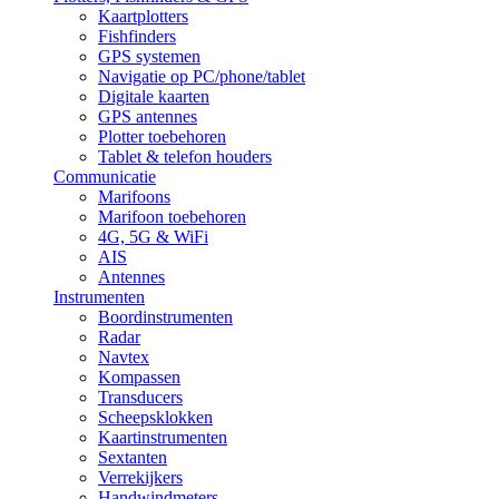
Kaartplotters
Fishfinders
GPS systemen
Navigatie op PC/phone/tablet
Digitale kaarten
GPS antennes
Plotter toebehoren
Tablet & telefon houders
Communicatie
Marifoons
Marifoon toebehoren
4G, 5G & WiFi
AIS
Antennes
Instrumenten
Boordinstrumenten
Radar
Navtex
Kompassen
Transducers
Scheepsklokken
Kaartinstrumenten
Sextanten
Verrekijkers
Handwindmeters