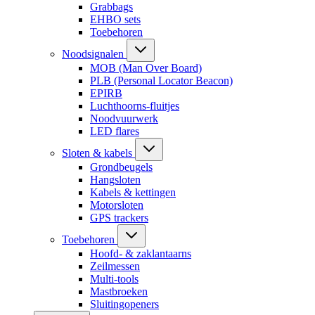
Grabbags
EHBO sets
Toebehoren
Noodsignalen
MOB (Man Over Board)
PLB (Personal Locator Beacon)
EPIRB
Luchthoorns-fluitjes
Noodvuurwerk
LED flares
Sloten & kabels
Grondbeugels
Hangsloten
Kabels & kettingen
Motorsloten
GPS trackers
Toebehoren
Hoofd- & zaklantaarns
Zeilmessen
Multi-tools
Mastbroeken
Sluitingopeners