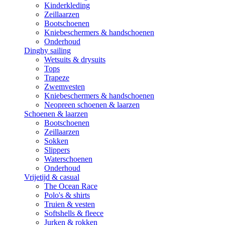
Kinderkleding
Zeillaarzen
Bootschoenen
Kniebeschermers & handschoenen
Onderhoud
Dinghy sailing
Wetsuits & drysuits
Tops
Trapeze
Zwemvesten
Kniebeschermers & handschoenen
Neopreen schoenen & laarzen
Schoenen & laarzen
Bootschoenen
Zeillaarzen
Sokken
Slippers
Waterschoenen
Onderhoud
Vrijetijd & casual
The Ocean Race
Polo's & shirts
Truien & vesten
Softshells & fleece
Jurken & rokken