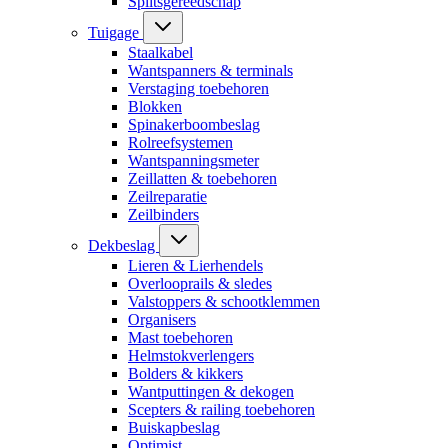
Splitsgereedschap
Tuigage
Staalkabel
Wantspanners & terminals
Verstaging toebehoren
Blokken
Spinakerboombeslag
Rolreefsystemen
Wantspanningsmeter
Zeillatten & toebehoren
Zeilreparatie
Zeilbinders
Dekbeslag
Lieren & Lierhendels
Overlooprails & sledes
Valstoppers & schootklemmen
Organisers
Mast toebehoren
Helmstokverlengers
Bolders & kikkers
Wantputtingen & dekogen
Scepters & railing toebehoren
Buiskapbeslag
Optimist