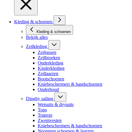
Kleding & schoenen
Kleding & schoenen
Bekijk alles
Zeilkleding
Zeiljassen
Zeilbroeken
Onderkleding
Kinderkleding
Zeillaarzen
Bootschoenen
Kniebeschermers & handschoenen
Onderhoud
Dinghy sailing
Wetsuits & drysuits
Tops
Trapeze
Zwemvesten
Kniebeschermers & handschoenen
Neopreen schoenen & laarzen