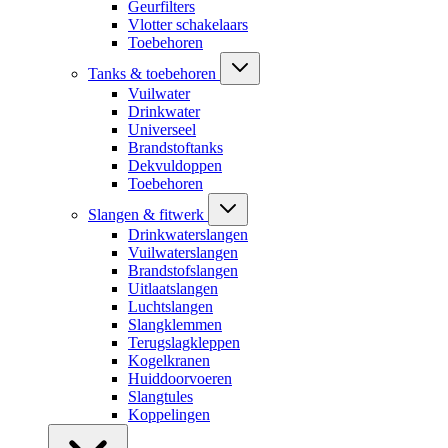
Geurfilters
Vlotter schakelaars
Toebehoren
Tanks & toebehoren
Vuilwater
Drinkwater
Universeel
Brandstoftanks
Dekvuldoppen
Toebehoren
Slangen & fitwerk
Drinkwaterslangen
Vuilwaterslangen
Brandstofslangen
Uitlaatslangen
Luchtslangen
Slangklemmen
Terugslagkleppen
Kogelkranen
Huiddoorvoeren
Slangtules
Koppelingen