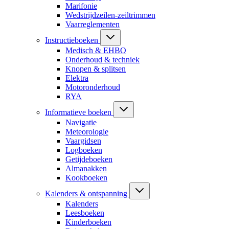
Marifonie
Wedstrijdzeilen-zeiltrimmen
Vaarreglementen
Instructieboeken
Medisch & EHBO
Onderhoud & techniek
Knopen & splitsen
Elektra
Motoronderhoud
RYA
Informatieve boeken
Navigatie
Meteorologie
Vaargidsen
Logboeken
Getijdeboeken
Almanakken
Kookboeken
Kalenders & ontspanning
Kalenders
Leesboeken
Kinderboeken