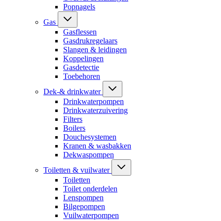
Popnagels
Gas
Gasflessen
Gasdrukregelaars
Slangen & leidingen
Koppelingen
Gasdetectie
Toebehoren
Dek-& drinkwater
Drinkwaterpompen
Drinkwaterzuivering
Filters
Boilers
Douchesystemen
Kranen & wasbakken
Dekwaspompen
Toiletten & vuilwater
Toiletten
Toilet onderdelen
Lenspompen
Bilgepompen
Vuilwaterpompen