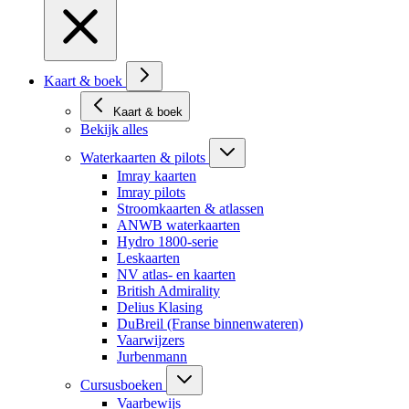
Kaart & boek
Kaart & boek
Bekijk alles
Waterkaarten & pilots
Imray kaarten
Imray pilots
Stroomkaarten & atlassen
ANWB waterkaarten
Hydro 1800-serie
Leskaarten
NV atlas- en kaarten
British Admirality
Delius Klasing
DuBreil (Franse binnenwateren)
Vaarwijzers
Jurbenmann
Cursusboeken
Vaarbewijs