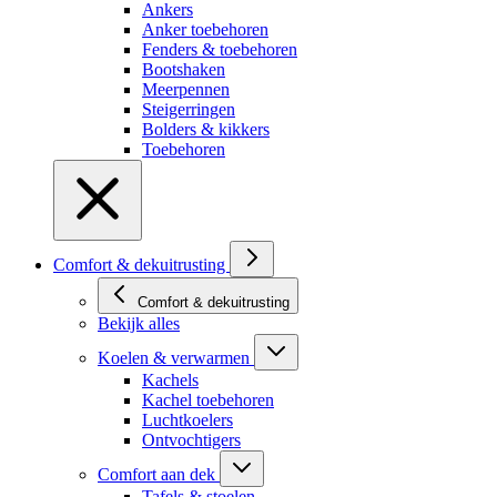
Ankers
Anker toebehoren
Fenders & toebehoren
Bootshaken
Meerpennen
Steigerringen
Bolders & kikkers
Toebehoren
Comfort & dekuitrusting
Comfort & dekuitrusting
Bekijk alles
Koelen & verwarmen
Kachels
Kachel toebehoren
Luchtkoelers
Ontvochtigers
Comfort aan dek
Tafels & stoelen