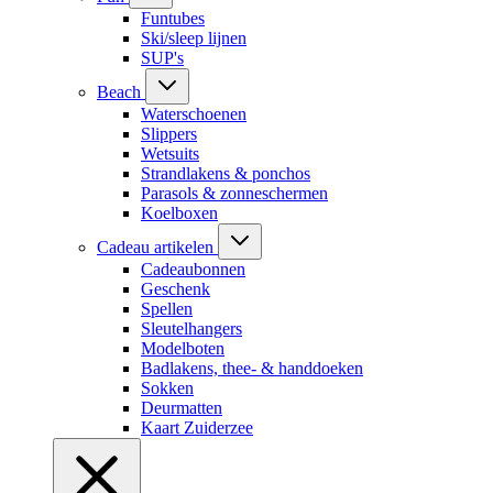
Funtubes
Ski/sleep lijnen
SUP's
Beach
Waterschoenen
Slippers
Wetsuits
Strandlakens & ponchos
Parasols & zonneschermen
Koelboxen
Cadeau artikelen
Cadeaubonnen
Geschenk
Spellen
Sleutelhangers
Modelboten
Badlakens, thee- & handdoeken
Sokken
Deurmatten
Kaart Zuiderzee