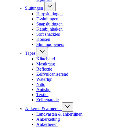
Sluitingen
Harpsluitingen
D-sluitingen
Snapsluitingen
Karabijnhaken
Soft shackles
Kousen
Sluitingopeners
Tapes
Klitteband
Mastkraag
Reflectie
Zelfvulcaniserend
Waterlijn
Nitto
Antislip
Textiel
Zeilreparatie
Ankeren & afmeren
Landvasten & ankerlijnen
Ankerketting
Ankerlieren