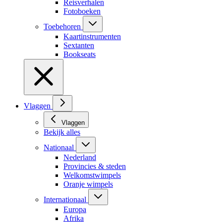
Reisverhalen
Fotoboeken
Toebehoren
Kaartinstrumenten
Sextanten
Bookseats
Vlaggen
Vlaggen
Bekijk alles
Nationaal
Nederland
Provincies & steden
Welkomstwimpels
Oranje wimpels
Internationaal
Europa
Afrika