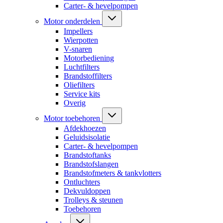
Carter- & hevelpompen
Motor onderdelen
Impellers
Wierpotten
V-snaren
Motorbediening
Luchtfilters
Brandstoffilters
Oliefilters
Service kits
Overig
Motor toebehoren
Afdekhoezen
Geluidsisolatie
Carter- & hevelpompen
Brandstoftanks
Brandstofslangen
Brandstofmeters & tankvlotters
Ontluchters
Dekvuldoppen
Trolleys & steunen
Toebehoren