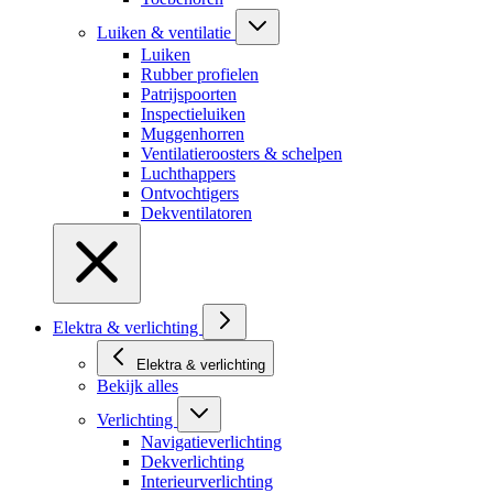
Luiken & ventilatie
Luiken
Rubber profielen
Patrijspoorten
Inspectieluiken
Muggenhorren
Ventilatieroosters & schelpen
Luchthappers
Ontvochtigers
Dekventilatoren
Elektra & verlichting
Elektra & verlichting
Bekijk alles
Verlichting
Navigatieverlichting
Dekverlichting
Interieurverlichting