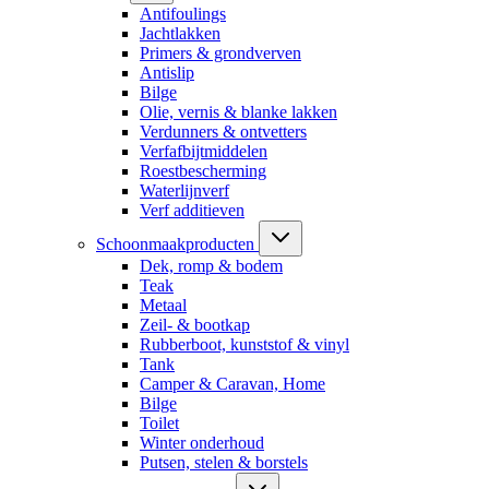
Antifoulings
Jachtlakken
Primers & grondverven
Antislip
Bilge
Olie, vernis & blanke lakken
Verdunners & ontvetters
Verfafbijtmiddelen
Roestbescherming
Waterlijnverf
Verf additieven
Schoonmaakproducten
Dek, romp & bodem
Teak
Metaal
Zeil- & bootkap
Rubberboot, kunststof & vinyl
Tank
Camper & Caravan, Home
Bilge
Toilet
Winter onderhoud
Putsen, stelen & borstels