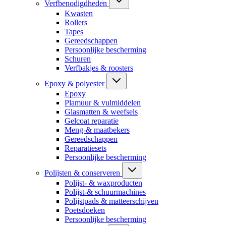
Verfbenodigdheden
Kwasten
Rollers
Tapes
Gereedschappen
Persoonlijke bescherming
Schuren
Verfbakjes & roosters
Epoxy & polyester
Epoxy
Plamuur & vulmiddelen
Glasmatten & weefsels
Gelcoat reparatie
Meng-& maatbekers
Gereedschappen
Reparatiesets
Persoonlijke bescherming
Polijsten & conserveren
Polijst- & waxproducten
Polijst-& schuurmachines
Polijstpads & matteerschijven
Poetsdoeken
Persoonlijke bescherming