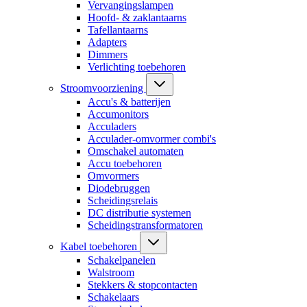
Vervangingslampen
Hoofd- & zaklantaarns
Tafellantaarns
Adapters
Dimmers
Verlichting toebehoren
Stroomvoorziening
Accu's & batterijen
Accumonitors
Acculaders
Acculader-omvormer combi's
Omschakel automaten
Accu toebehoren
Omvormers
Diodebruggen
Scheidingsrelais
DC distributie systemen
Scheidingstransformatoren
Kabel toebehoren
Schakelpanelen
Walstroom
Stekkers & stopcontacten
Schakelaars