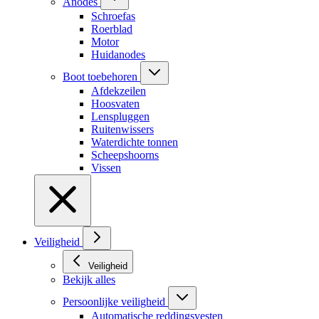
Anodes
Schroefas
Roerblad
Motor
Huidanodes
Boot toebehoren
Afdekzeilen
Hoosvaten
Lenspluggen
Ruitenwissers
Waterdichte tonnen
Scheepshoorns
Vissen
Veiligheid
Veiligheid
Bekijk alles
Persoonlijke veiligheid
Automatische reddingsvesten