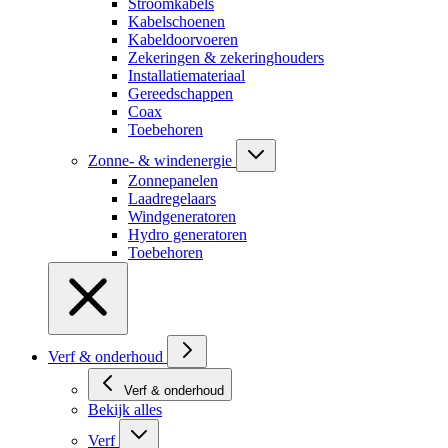
Stroomkabels
Kabelschoenen
Kabeldoorvoeren
Zekeringen & zekeringhouders
Installatiemateriaal
Gereedschappen
Coax
Toebehoren
Zonne- & windenergie
Zonnepanelen
Laadregelaars
Windgeneratoren
Hydro generatoren
Toebehoren
Verf & onderhoud
Verf & onderhoud
Bekijk alles
Verf