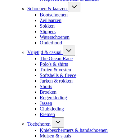
Schoenen & laarzen
Bootschoenen
Zeillaarzen
Sokken
Slippers
Waterschoenen
Onderhoud
Vrijetijd & casual
The Ocean Race
Polo's & shirts
Truien & vesten
Softshells & fleece
Jurken & rokken
Shorts
Broeken
Regenkleding
Jassen
Clubkleding
Riemen
Toebehoren
Kniebeschermers & handschoenen
Mutsen & sjaals