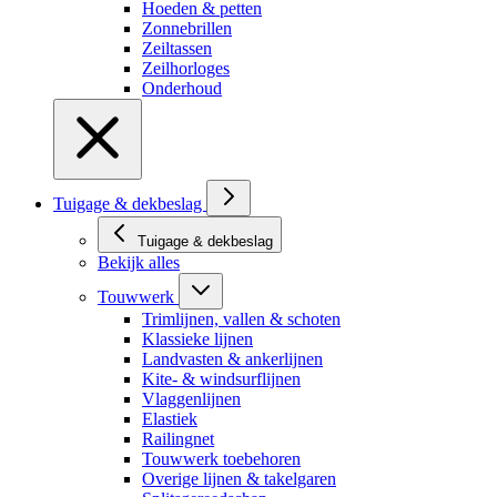
Hoeden & petten
Zonnebrillen
Zeiltassen
Zeilhorloges
Onderhoud
Tuigage & dekbeslag
Tuigage & dekbeslag
Bekijk alles
Touwwerk
Trimlijnen, vallen & schoten
Klassieke lijnen
Landvasten & ankerlijnen
Kite- & windsurflijnen
Vlaggenlijnen
Elastiek
Railingnet
Touwwerk toebehoren
Overige lijnen & takelgaren