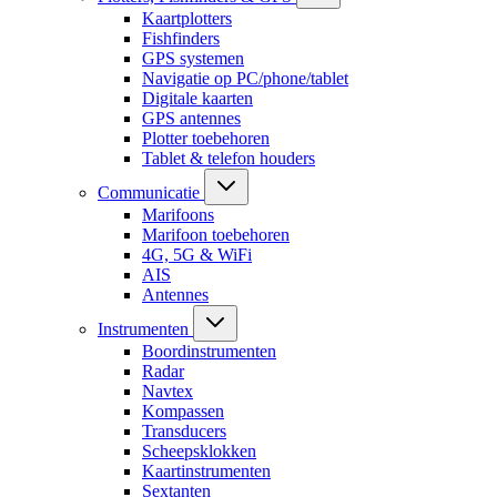
Kaartplotters
Fishfinders
GPS systemen
Navigatie op PC/phone/tablet
Digitale kaarten
GPS antennes
Plotter toebehoren
Tablet & telefon houders
Communicatie
Marifoons
Marifoon toebehoren
4G, 5G & WiFi
AIS
Antennes
Instrumenten
Boordinstrumenten
Radar
Navtex
Kompassen
Transducers
Scheepsklokken
Kaartinstrumenten
Sextanten