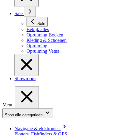
Sale
Sale
Bekijk alles
Opruiming Boeken
Kleding & Schoenen
Opruiming
Opruiming Vetus
Showroom
Menu
Shop alle categorieën
Navigatie & elektronica
Plotters, Fishfinders & GPS