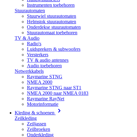
Instrumenten toebehoren
Stuurautomaten
Stuurwiel stuurautomaten
Helmstok stuurautomaten
Onderdekse stuurautomaten
Stuurautomaat toebehoren
TV & Audio
Radio's
Luidsprekers & subwoofers
Versterkers
TV & audio antennes
Audio toebehoren
Netwerkkabels
Raymarine STNG
NMEA 2000
Raymarine STNG naar ST1
NMEA 2000 naar NMEA 0183
Raymarine RayNet
Motorinformatie
Kleding & schoenen
Zeilkleding
Zeiljassen
Zeilbroeken
Onderkleding