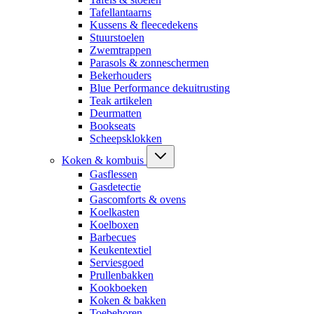
Tafellantaarns
Kussens & fleecedekens
Stuurstoelen
Zwemtrappen
Parasols & zonneschermen
Bekerhouders
Blue Performance dekuitrusting
Teak artikelen
Deurmatten
Bookseats
Scheepsklokken
Koken & kombuis
Gasflessen
Gasdetectie
Gascomforts & ovens
Koelkasten
Koelboxen
Barbecues
Keukentextiel
Serviesgoed
Prullenbakken
Kookboeken
Koken & bakken
Toebehoren