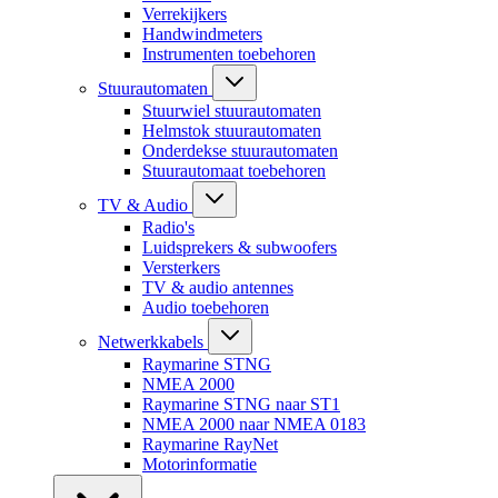
Verrekijkers
Handwindmeters
Instrumenten toebehoren
Stuurautomaten
Stuurwiel stuurautomaten
Helmstok stuurautomaten
Onderdekse stuurautomaten
Stuurautomaat toebehoren
TV & Audio
Radio's
Luidsprekers & subwoofers
Versterkers
TV & audio antennes
Audio toebehoren
Netwerkkabels
Raymarine STNG
NMEA 2000
Raymarine STNG naar ST1
NMEA 2000 naar NMEA 0183
Raymarine RayNet
Motorinformatie