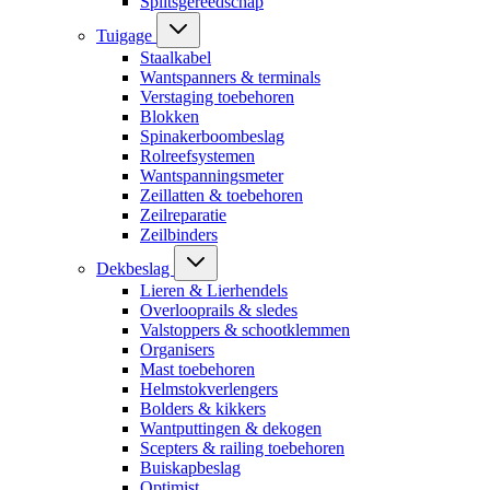
Splitsgereedschap
Tuigage
Staalkabel
Wantspanners & terminals
Verstaging toebehoren
Blokken
Spinakerboombeslag
Rolreefsystemen
Wantspanningsmeter
Zeillatten & toebehoren
Zeilreparatie
Zeilbinders
Dekbeslag
Lieren & Lierhendels
Overlooprails & sledes
Valstoppers & schootklemmen
Organisers
Mast toebehoren
Helmstokverlengers
Bolders & kikkers
Wantputtingen & dekogen
Scepters & railing toebehoren
Buiskapbeslag
Optimist