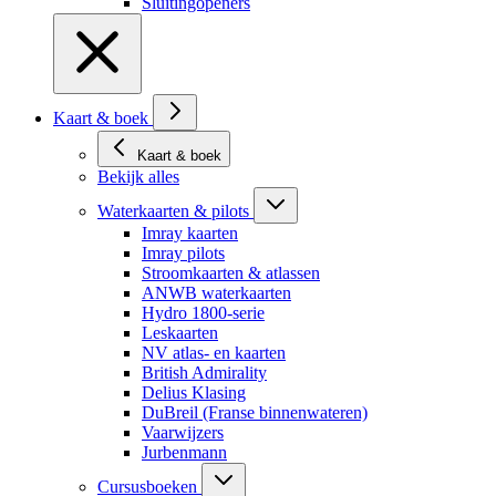
Sluitingopeners
Kaart & boek
Kaart & boek
Bekijk alles
Waterkaarten & pilots
Imray kaarten
Imray pilots
Stroomkaarten & atlassen
ANWB waterkaarten
Hydro 1800-serie
Leskaarten
NV atlas- en kaarten
British Admirality
Delius Klasing
DuBreil (Franse binnenwateren)
Vaarwijzers
Jurbenmann
Cursusboeken