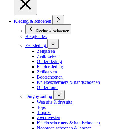
Kleding & schoenen
Kleding & schoenen
Bekijk alles
Zeilkleding
Zeiljassen
Zeilbroeken
Onderkleding
Kinderkleding
Zeillaarzen
Bootschoenen
Kniebeschermers & handschoenen
Onderhoud
Dinghy sailing
Wetsuits & drysuits
Tops
Trapeze
Zwemvesten
Kniebeschermers & handschoenen
Neopreen schoenen & laarzen