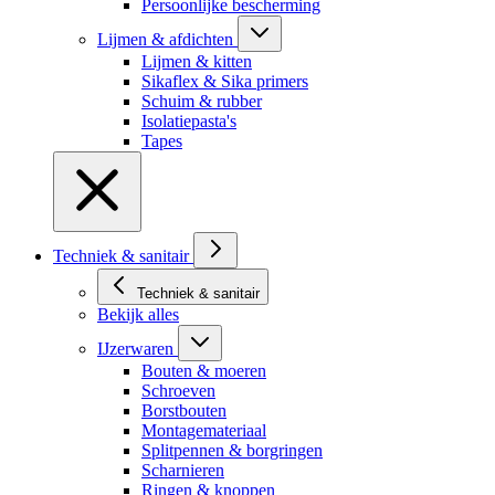
Persoonlijke bescherming
Lijmen & afdichten
Lijmen & kitten
Sikaflex & Sika primers
Schuim & rubber
Isolatiepasta's
Tapes
Techniek & sanitair
Techniek & sanitair
Bekijk alles
IJzerwaren
Bouten & moeren
Schroeven
Borstbouten
Montagemateriaal
Splitpennen & borgringen
Scharnieren
Ringen & knoppen