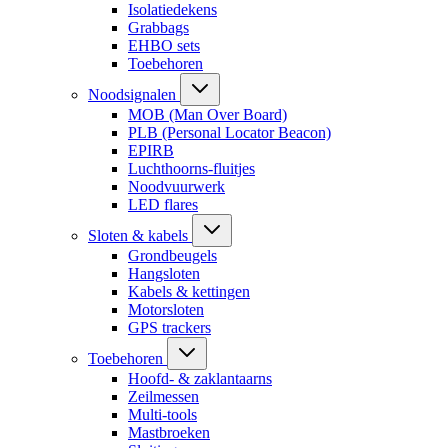
Isolatiedekens
Grabbags
EHBO sets
Toebehoren
Noodsignalen
MOB (Man Over Board)
PLB (Personal Locator Beacon)
EPIRB
Luchthoorns-fluitjes
Noodvuurwerk
LED flares
Sloten & kabels
Grondbeugels
Hangsloten
Kabels & kettingen
Motorsloten
GPS trackers
Toebehoren
Hoofd- & zaklantaarns
Zeilmessen
Multi-tools
Mastbroeken