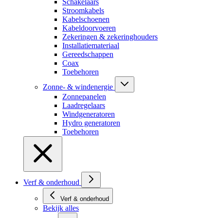
Schakelaars
Stroomkabels
Kabelschoenen
Kabeldoorvoeren
Zekeringen & zekeringhouders
Installatiemateriaal
Gereedschappen
Coax
Toebehoren
Zonne- & windenergie
Zonnepanelen
Laadregelaars
Windgeneratoren
Hydro generatoren
Toebehoren
Verf & onderhoud
Verf & onderhoud
Bekijk alles