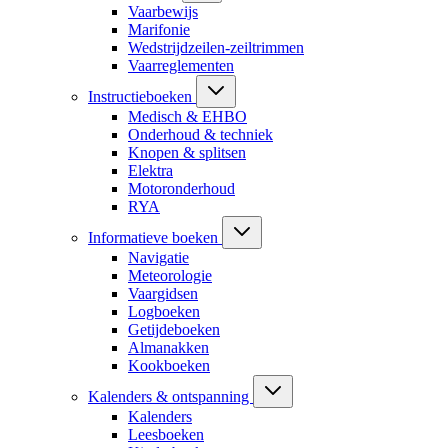
Vaarbewijs
Marifonie
Wedstrijdzeilen-zeiltrimmen
Vaarreglementen
Instructieboeken
Medisch & EHBO
Onderhoud & techniek
Knopen & splitsen
Elektra
Motoronderhoud
RYA
Informatieve boeken
Navigatie
Meteorologie
Vaargidsen
Logboeken
Getijdeboeken
Almanakken
Kookboeken
Kalenders & ontspanning
Kalenders
Leesboeken