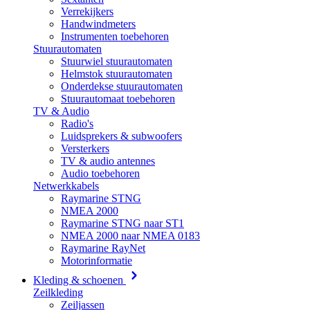
Verrekijkers
Handwindmeters
Instrumenten toebehoren
Stuurautomaten
Stuurwiel stuurautomaten
Helmstok stuurautomaten
Onderdekse stuurautomaten
Stuurautomaat toebehoren
TV & Audio
Radio's
Luidsprekers & subwoofers
Versterkers
TV & audio antennes
Audio toebehoren
Netwerkkabels
Raymarine STNG
NMEA 2000
Raymarine STNG naar ST1
NMEA 2000 naar NMEA 0183
Raymarine RayNet
Motorinformatie
Kleding & schoenen
Zeilkleding
Zeiljassen