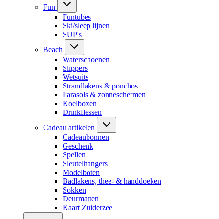
Fun
Funtubes
Ski/sleep lijnen
SUP's
Beach
Waterschoenen
Slippers
Wetsuits
Strandlakens & ponchos
Parasols & zonneschermen
Koelboxen
Drinkflessen
Cadeau artikelen
Cadeaubonnen
Geschenk
Spellen
Sleutelhangers
Modelboten
Badlakens, thee- & handdoeken
Sokken
Deurmatten
Kaart Zuiderzee