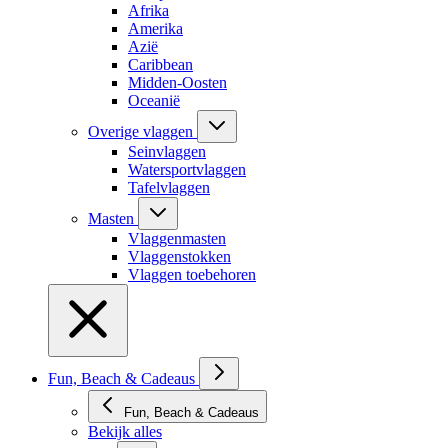
Afrika
Amerika
Azië
Caribbean
Midden-Oosten
Oceanië
Overige vlaggen
Seinvlaggen
Watersportvlaggen
Tafelvlaggen
Masten
Vlaggenmasten
Vlaggenstokken
Vlaggen toebehoren
Fun, Beach & Cadeaus
Fun, Beach & Cadeaus
Bekijk alles