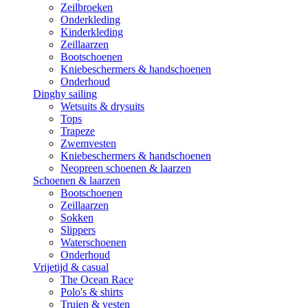
Zeilbroeken
Onderkleding
Kinderkleding
Zeillaarzen
Bootschoenen
Kniebeschermers & handschoenen
Onderhoud
Dinghy sailing
Wetsuits & drysuits
Tops
Trapeze
Zwemvesten
Kniebeschermers & handschoenen
Neopreen schoenen & laarzen
Schoenen & laarzen
Bootschoenen
Zeillaarzen
Sokken
Slippers
Waterschoenen
Onderhoud
Vrijetijd & casual
The Ocean Race
Polo's & shirts
Truien & vesten