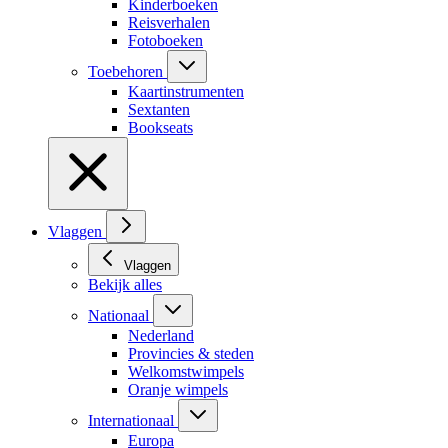
Kinderboeken
Reisverhalen
Fotoboeken
Toebehoren
Kaartinstrumenten
Sextanten
Bookseats
Vlaggen
Vlaggen
Bekijk alles
Nationaal
Nederland
Provincies & steden
Welkomstwimpels
Oranje wimpels
Internationaal
Europa