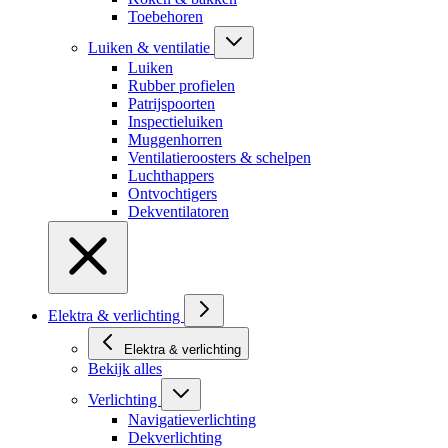
Toebehoren
Luiken & ventilatie
Luiken
Rubber profielen
Patrijspoorten
Inspectieluiken
Muggenhorren
Ventilatieroosters & schelpen
Luchthappers
Ontvochtigers
Dekventilatoren
Elektra & verlichting
Elektra & verlichting
Bekijk alles
Verlichting
Navigatieverlichting
Dekverlichting