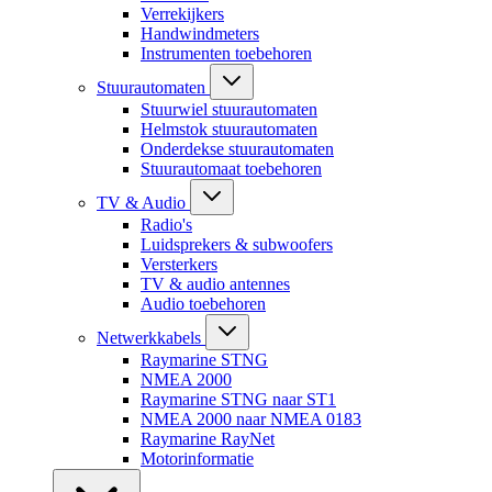
Verrekijkers
Handwindmeters
Instrumenten toebehoren
Stuurautomaten
Stuurwiel stuurautomaten
Helmstok stuurautomaten
Onderdekse stuurautomaten
Stuurautomaat toebehoren
TV & Audio
Radio's
Luidsprekers & subwoofers
Versterkers
TV & audio antennes
Audio toebehoren
Netwerkkabels
Raymarine STNG
NMEA 2000
Raymarine STNG naar ST1
NMEA 2000 naar NMEA 0183
Raymarine RayNet
Motorinformatie