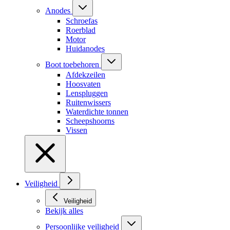
Anodes
Schroefas
Roerblad
Motor
Huidanodes
Boot toebehoren
Afdekzeilen
Hoosvaten
Lenspluggen
Ruitenwissers
Waterdichte tonnen
Scheepshoorns
Vissen
Veiligheid
Veiligheid
Bekijk alles
Persoonlijke veiligheid