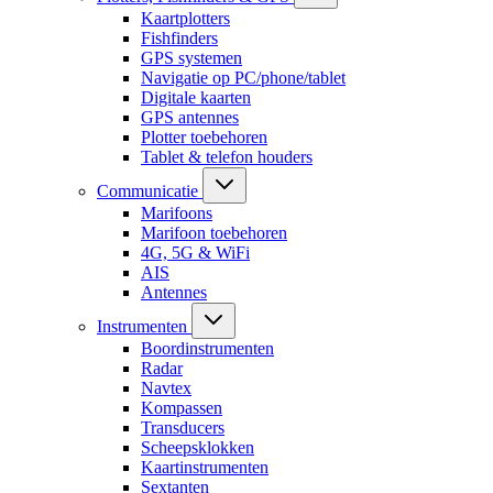
Kaartplotters
Fishfinders
GPS systemen
Navigatie op PC/phone/tablet
Digitale kaarten
GPS antennes
Plotter toebehoren
Tablet & telefon houders
Communicatie
Marifoons
Marifoon toebehoren
4G, 5G & WiFi
AIS
Antennes
Instrumenten
Boordinstrumenten
Radar
Navtex
Kompassen
Transducers
Scheepsklokken
Kaartinstrumenten
Sextanten