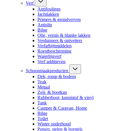
Verf
Antifoulings
Jachtlakken
Primers & grondverven
Antislip
Bilge
Olie, vernis & blanke lakken
Verdunners & ontvetters
Verfafbijtmiddelen
Roestbescherming
Waterlijnverf
Verf additieven
Schoonmaakproducten
Dek, romp & bodem
Teak
Metaal
Zeil- & bootkap
Rubberboot, kunststof & vinyl
Tank
Camper & Caravan, Home
Bilge
Toilet
Winter onderhoud
Putsen, stelen & borstels