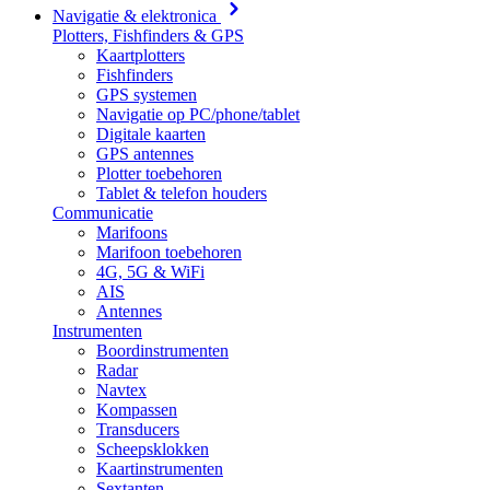
Navigatie & elektronica
Plotters, Fishfinders & GPS
Kaartplotters
Fishfinders
GPS systemen
Navigatie op PC/phone/tablet
Digitale kaarten
GPS antennes
Plotter toebehoren
Tablet & telefon houders
Communicatie
Marifoons
Marifoon toebehoren
4G, 5G & WiFi
AIS
Antennes
Instrumenten
Boordinstrumenten
Radar
Navtex
Kompassen
Transducers
Scheepsklokken
Kaartinstrumenten
Sextanten