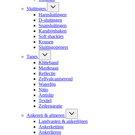
Sluitingen
Harpsluitingen
D-sluitingen
Snapsluitingen
Karabijnhaken
Soft shackles
Kousen
Sluitingopeners
Tapes
Klitteband
Mastkraag
Reflectie
Zelfvulcaniserend
Waterlijn
Nitto
Antislip
Textiel
Zeilreparatie
Ankeren & afmeren
Landvasten & ankerlijnen
Ankerketting
Ankerlieren