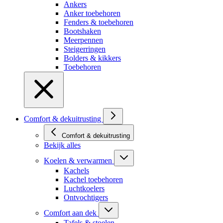
Ankers
Anker toebehoren
Fenders & toebehoren
Bootshaken
Meerpennen
Steigerringen
Bolders & kikkers
Toebehoren
Comfort & dekuitrusting
Comfort & dekuitrusting
Bekijk alles
Koelen & verwarmen
Kachels
Kachel toebehoren
Luchtkoelers
Ontvochtigers
Comfort aan dek
Tafels & stoelen