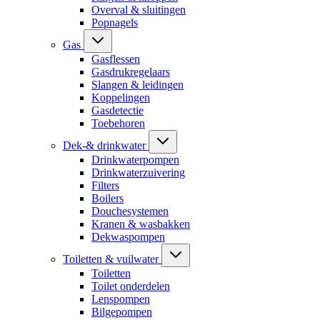
Overval & sluitingen
Popnagels
Gas
Gasflessen
Gasdrukregelaars
Slangen & leidingen
Koppelingen
Gasdetectie
Toebehoren
Dek-& drinkwater
Drinkwaterpompen
Drinkwaterzuivering
Filters
Boilers
Douchesystemen
Kranen & wasbakken
Dekwaspompen
Toiletten & vuilwater
Toiletten
Toilet onderdelen
Lenspompen
Bilgepompen