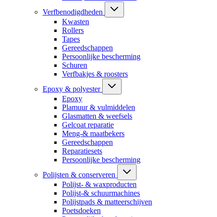
Verfbenodigdheden
Kwasten
Rollers
Tapes
Gereedschappen
Persoonlijke bescherming
Schuren
Verfbakjes & roosters
Epoxy & polyester
Epoxy
Plamuur & vulmiddelen
Glasmatten & weefsels
Gelcoat reparatie
Meng-& maatbekers
Gereedschappen
Reparatiesets
Persoonlijke bescherming
Polijsten & conserveren
Polijst- & waxproducten
Polijst-& schuurmachines
Polijstpads & matteerschijven
Poetsdoeken