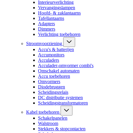
Interieurverlichting
Vervangingslampen
Hoofd- & zaklantaarns
Tafellantaarns
Adapters
Dimmers
Verlichting toebehoren
Stroomvoorziening
Accu's & batterijen
Accumonitors
Acculaders
Acculader-omvormer combi's
Omschakel automaten
Accu toebehoren
Omvormers
Diodebruggen
Scheidingsrelais
DC distributie systemen
Scheidingstransformatoren
Kabel toebehoren
Schakelpanelen
Walstroom
Stekkers & stopcontacten