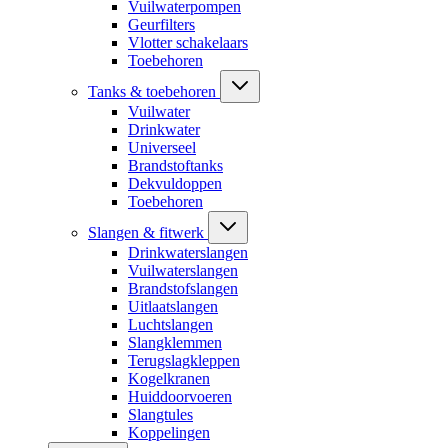
Vuilwaterpompen
Geurfilters
Vlotter schakelaars
Toebehoren
Tanks & toebehoren
Vuilwater
Drinkwater
Universeel
Brandstoftanks
Dekvuldoppen
Toebehoren
Slangen & fitwerk
Drinkwaterslangen
Vuilwaterslangen
Brandstofslangen
Uitlaatslangen
Luchtslangen
Slangklemmen
Terugslagkleppen
Kogelkranen
Huiddoorvoeren
Slangtules
Koppelingen