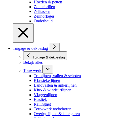
Hoeden & petten
Zonnebrillen
Zeiltassen
Zeilhorloges
Onderhoud
Tuigage & dekbeslag
Tuigage & dekbeslag
Bekijk alles
Touwwerk
Trimlijnen, vallen & schoten
Klassieke lijnen
Landvasten & ankerlijnen
Kite- & windsurflijnen
Vlaggenlijnen
Elastiek
Railingnet
Touwwerk toebehoren
Overige lijnen & takelgaren