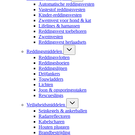
Automatische reddingsvesten
Vastestof reddingsvesten
Kinder-reddingsvesten
Zwemvest voor hond & kat
Lifelines & harnassen
Reddingsvest toebehoren
Zwemvesten
Reddingsvest herlaadsets
Reddingsmiddelen
Reddingsvlotten
Reddingsboeien
Reddingslijnen
Drijfankers
Touwladders
Lichten
Joon & opsporingsstaken
Rescueslings
Veiligheidsmiddelen
Seinkegels & ankerballen
Radarreflectoren
Kabelscharen
Houten pluggen
Brandbestrijding