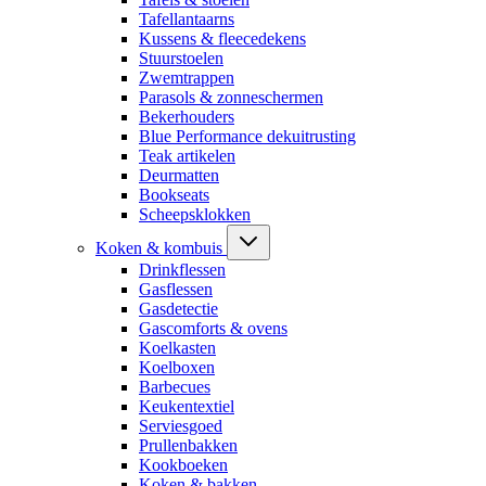
Tafellantaarns
Kussens & fleecedekens
Stuurstoelen
Zwemtrappen
Parasols & zonneschermen
Bekerhouders
Blue Performance dekuitrusting
Teak artikelen
Deurmatten
Bookseats
Scheepsklokken
Koken & kombuis
Drinkflessen
Gasflessen
Gasdetectie
Gascomforts & ovens
Koelkasten
Koelboxen
Barbecues
Keukentextiel
Serviesgoed
Prullenbakken
Kookboeken
Koken & bakken