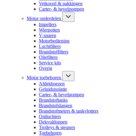
Vetkoord & pakkingen
Carter- & hevelpompen
Motor onderdelen
Impellers
Wierpotten
V-snaren
Motorbediening
Luchtfilters
Brandstoffilters
Oliefilters
Service kits
Overig
Motor toebehoren
Afdekhoezen
Geluidsisolatie
Carter- & hevelpompen
Brandstoftanks
Brandstofslangen
Brandstofmeters & tankvlotters
Ontluchters
Dekvuldoppen
Trolleys & steunen
Toebehoren