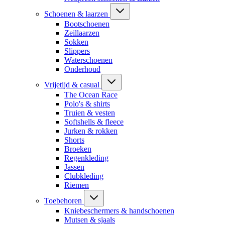
Schoenen & laarzen
Bootschoenen
Zeillaarzen
Sokken
Slippers
Waterschoenen
Onderhoud
Vrijetijd & casual
The Ocean Race
Polo's & shirts
Truien & vesten
Softshells & fleece
Jurken & rokken
Shorts
Broeken
Regenkleding
Jassen
Clubkleding
Riemen
Toebehoren
Kniebeschermers & handschoenen
Mutsen & sjaals