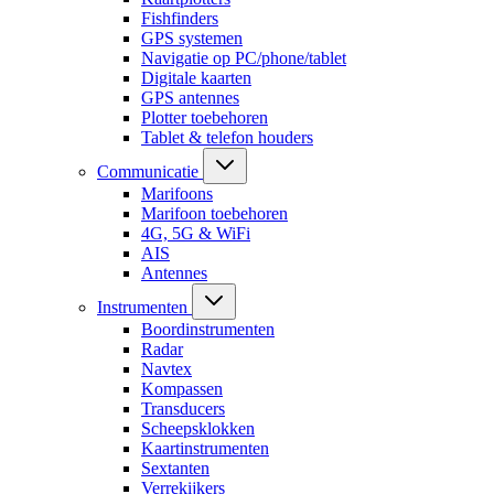
Fishfinders
GPS systemen
Navigatie op PC/phone/tablet
Digitale kaarten
GPS antennes
Plotter toebehoren
Tablet & telefon houders
Communicatie
Marifoons
Marifoon toebehoren
4G, 5G & WiFi
AIS
Antennes
Instrumenten
Boordinstrumenten
Radar
Navtex
Kompassen
Transducers
Scheepsklokken
Kaartinstrumenten
Sextanten
Verrekijkers