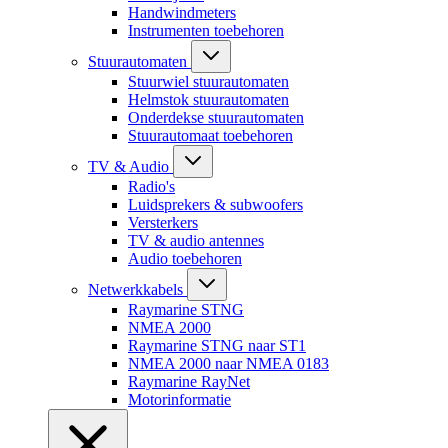
Handwindmeters
Instrumenten toebehoren
Stuurautomaten
Stuurwiel stuurautomaten
Helmstok stuurautomaten
Onderdekse stuurautomaten
Stuurautomaat toebehoren
TV & Audio
Radio's
Luidsprekers & subwoofers
Versterkers
TV & audio antennes
Audio toebehoren
Netwerkkabels
Raymarine STNG
NMEA 2000
Raymarine STNG naar ST1
NMEA 2000 naar NMEA 0183
Raymarine RayNet
Motorinformatie