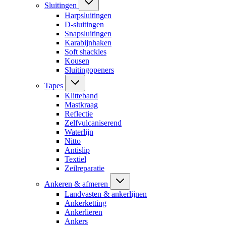
Sluitingen
Harpsluitingen
D-sluitingen
Snapsluitingen
Karabijnhaken
Soft shackles
Kousen
Sluitingopeners
Tapes
Klitteband
Mastkraag
Reflectie
Zelfvulcaniserend
Waterlijn
Nitto
Antislip
Textiel
Zeilreparatie
Ankeren & afmeren
Landvasten & ankerlijnen
Ankerketting
Ankerlieren
Ankers