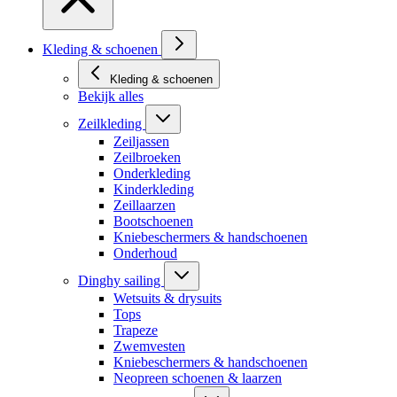
Kleding & schoenen
Kleding & schoenen
Bekijk alles
Zeilkleding
Zeiljassen
Zeilbroeken
Onderkleding
Kinderkleding
Zeillaarzen
Bootschoenen
Kniebeschermers & handschoenen
Onderhoud
Dinghy sailing
Wetsuits & drysuits
Tops
Trapeze
Zwemvesten
Kniebeschermers & handschoenen
Neopreen schoenen & laarzen