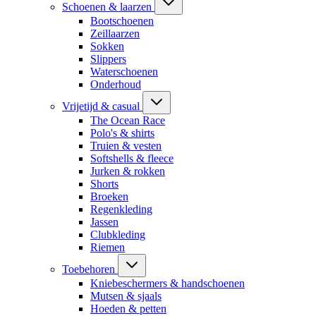
Schoenen & laarzen
Bootschoenen
Zeillaarzen
Sokken
Slippers
Waterschoenen
Onderhoud
Vrijetijd & casual
The Ocean Race
Polo's & shirts
Truien & vesten
Softshells & fleece
Jurken & rokken
Shorts
Broeken
Regenkleding
Jassen
Clubkleding
Riemen
Toebehoren
Kniebeschermers & handschoenen
Mutsen & sjaals
Hoeden & petten