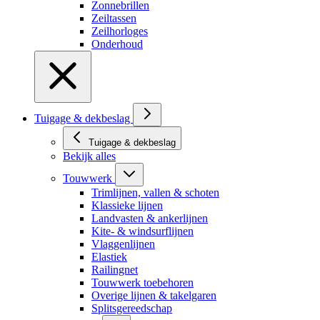
Zonnebrillen
Zeiltassen
Zeilhorloges
Onderhoud
Tuigage & dekbeslag
Tuigage & dekbeslag
Bekijk alles
Touwwerk
Trimlijnen, vallen & schoten
Klassieke lijnen
Landvasten & ankerlijnen
Kite- & windsurflijnen
Vlaggenlijnen
Elastiek
Railingnet
Touwwerk toebehoren
Overige lijnen & takelgaren
Splitsgereedschap