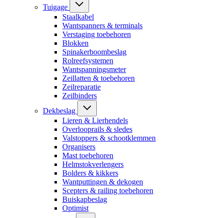
Tuigage
Staalkabel
Wantspanners & terminals
Verstaging toebehoren
Blokken
Spinakerboombeslag
Rolreefsystemen
Wantspanningsmeter
Zeillatten & toebehoren
Zeilreparatie
Zeilbinders
Dekbeslag
Lieren & Lierhendels
Overlooprails & sledes
Valstoppers & schootklemmen
Organisers
Mast toebehoren
Helmstokverlengers
Bolders & kikkers
Wantputtingen & dekogen
Scepters & railing toebehoren
Buiskapbeslag
Optimist