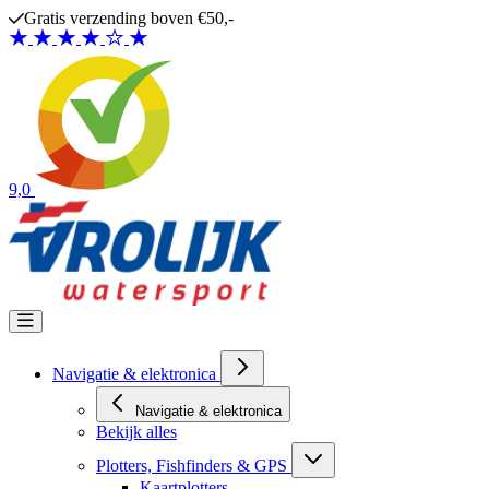
Ga naar de inhoud
Gratis verzending boven €50,-
9,0
Navigatie & elektronica
Navigatie & elektronica
Bekijk alles
Plotters, Fishfinders & GPS
Kaartplotters