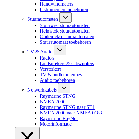
Handwindmeters
Instrumenten toebehoren
Stuurautomaten
Stuurwiel stuurautomaten
Helmstok stuurautomaten
Onderdekse stuurautomaten
Stuurautomaat toebehoren
TV & Audio
Radio's
Luidsprekers & subwoofers
Versterkers
TV & audio antennes
Audio toebehoren
Netwerkkabels
Raymarine STNG
NMEA 2000
Raymarine STNG naar ST1
NMEA 2000 naar NMEA 0183
Raymarine RayNet
Motorinformatie