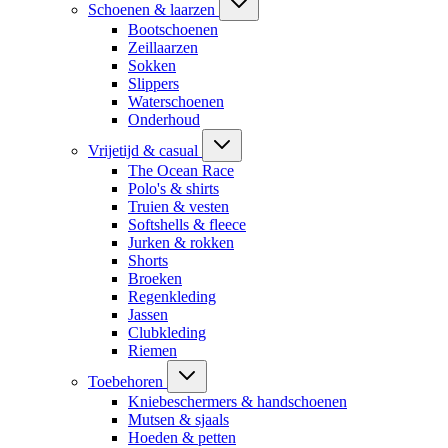
Schoenen & laarzen
Bootschoenen
Zeillaarzen
Sokken
Slippers
Waterschoenen
Onderhoud
Vrijetijd & casual
The Ocean Race
Polo's & shirts
Truien & vesten
Softshells & fleece
Jurken & rokken
Shorts
Broeken
Regenkleding
Jassen
Clubkleding
Riemen
Toebehoren
Kniebeschermers & handschoenen
Mutsen & sjaals
Hoeden & petten