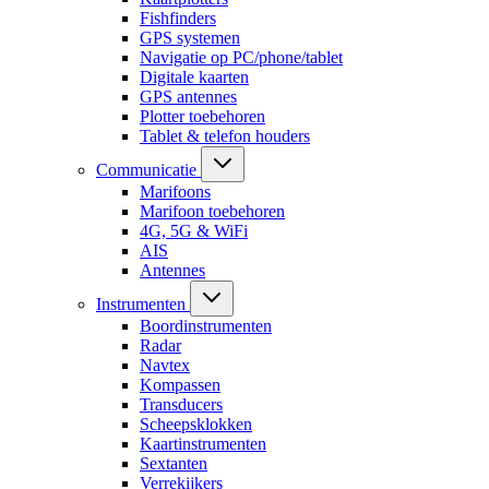
Fishfinders
GPS systemen
Navigatie op PC/phone/tablet
Digitale kaarten
GPS antennes
Plotter toebehoren
Tablet & telefon houders
Communicatie
Marifoons
Marifoon toebehoren
4G, 5G & WiFi
AIS
Antennes
Instrumenten
Boordinstrumenten
Radar
Navtex
Kompassen
Transducers
Scheepsklokken
Kaartinstrumenten
Sextanten
Verrekijkers