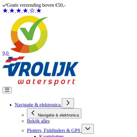
Ga naar de inhoud
Gratis verzending boven €50,-
9,0
Navigatie & elektronica
Navigatie & elektronica
Bekijk alles
Plotters, Fishfinders & GPS
Kaartplotters