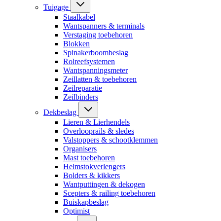
Tuigage
Staalkabel
Wantspanners & terminals
Verstaging toebehoren
Blokken
Spinakerboombeslag
Rolreefsystemen
Wantspanningsmeter
Zeillatten & toebehoren
Zeilreparatie
Zeilbinders
Dekbeslag
Lieren & Lierhendels
Overlooprails & sledes
Valstoppers & schootklemmen
Organisers
Mast toebehoren
Helmstokverlengers
Bolders & kikkers
Wantputtingen & dekogen
Scepters & railing toebehoren
Buiskapbeslag
Optimist