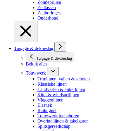
Zonnebrillen
Zeiltassen
Zeilhorloges
Onderhoud
Tuigage & dekbeslag
Tuigage & dekbeslag
Bekijk alles
Touwwerk
Trimlijnen, vallen & schoten
Klassieke lijnen
Landvasten & ankerlijnen
Kite- & windsurflijnen
Vlaggenlijnen
Elastiek
Railingnet
Touwwerk toebehoren
Overige lijnen & takelgaren
Splitsgereedschap