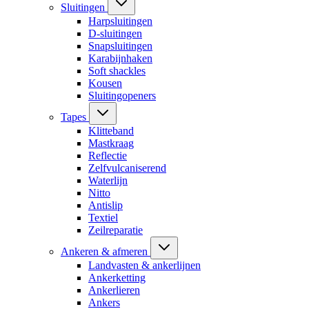
Sluitingen
Harpsluitingen
D-sluitingen
Snapsluitingen
Karabijnhaken
Soft shackles
Kousen
Sluitingopeners
Tapes
Klitteband
Mastkraag
Reflectie
Zelfvulcaniserend
Waterlijn
Nitto
Antislip
Textiel
Zeilreparatie
Ankeren & afmeren
Landvasten & ankerlijnen
Ankerketting
Ankerlieren
Ankers