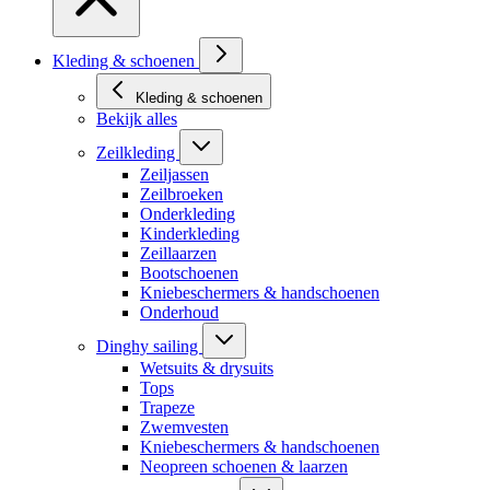
Kleding & schoenen
Kleding & schoenen
Bekijk alles
Zeilkleding
Zeiljassen
Zeilbroeken
Onderkleding
Kinderkleding
Zeillaarzen
Bootschoenen
Kniebeschermers & handschoenen
Onderhoud
Dinghy sailing
Wetsuits & drysuits
Tops
Trapeze
Zwemvesten
Kniebeschermers & handschoenen
Neopreen schoenen & laarzen