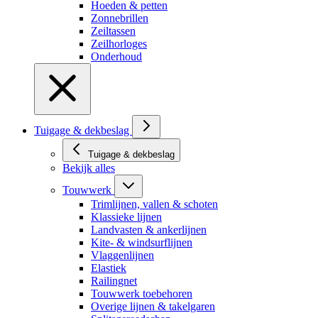
Hoeden & petten
Zonnebrillen
Zeiltassen
Zeilhorloges
Onderhoud
Tuigage & dekbeslag
Tuigage & dekbeslag
Bekijk alles
Touwwerk
Trimlijnen, vallen & schoten
Klassieke lijnen
Landvasten & ankerlijnen
Kite- & windsurflijnen
Vlaggenlijnen
Elastiek
Railingnet
Touwwerk toebehoren
Overige lijnen & takelgaren