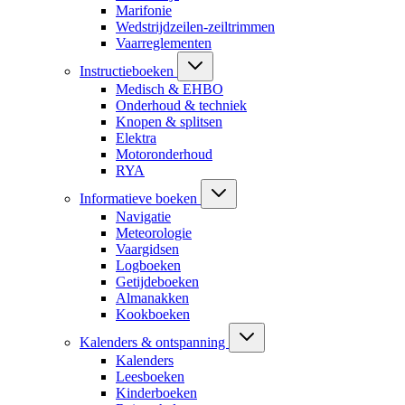
Marifonie
Wedstrijdzeilen-zeiltrimmen
Vaarreglementen
Instructieboeken
Medisch & EHBO
Onderhoud & techniek
Knopen & splitsen
Elektra
Motoronderhoud
RYA
Informatieve boeken
Navigatie
Meteorologie
Vaargidsen
Logboeken
Getijdeboeken
Almanakken
Kookboeken
Kalenders & ontspanning
Kalenders
Leesboeken
Kinderboeken