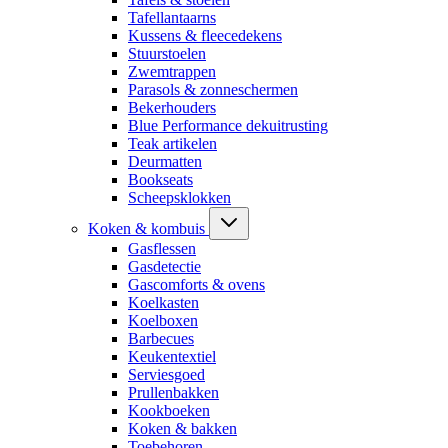
Tafellantaarns
Kussens & fleecedekens
Stuurstoelen
Zwemtrappen
Parasols & zonneschermen
Bekerhouders
Blue Performance dekuitrusting
Teak artikelen
Deurmatten
Bookseats
Scheepsklokken
Koken & kombuis
Gasflessen
Gasdetectie
Gascomforts & ovens
Koelkasten
Koelboxen
Barbecues
Keukentextiel
Serviesgoed
Prullenbakken
Kookboeken
Koken & bakken
Toebehoren