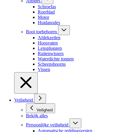
Anodes
Schroefas
Roerblad
Motor
Huidanodes
Boot toebehoren
Afdekzeilen
Hoosvaten
Lenspluggen
Ruitenwissers
Waterdichte tonnen
Scheepshoorns
Vissen
Veiligheid
Veiligheid
Bekijk alles
Persoonlijke veiligheid
Automatische reddingsvesten