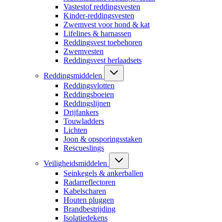
Vastestof reddingsvesten
Kinder-reddingsvesten
Zwemvest voor hond & kat
Lifelines & harnassen
Reddingsvest toebehoren
Zwemvesten
Reddingsvest herlaadsets
Reddingsmiddelen
Reddingsvlotten
Reddingsboeien
Reddingslijnen
Drijfankers
Touwladders
Lichten
Joon & opsporingsstaken
Rescueslings
Veiligheidsmiddelen
Seinkegels & ankerballen
Radarreflectoren
Kabelscharen
Houten pluggen
Brandbestrijding
Isolatiedekens