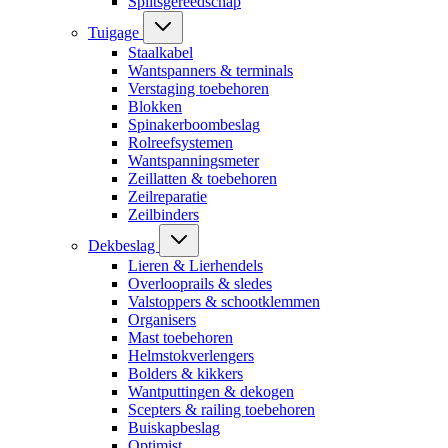
Splitsgereedschap
Tuigage
Staalkabel
Wantspanners & terminals
Verstaging toebehoren
Blokken
Spinakerboombeslag
Rolreefsystemen
Wantspanningsmeter
Zeillatten & toebehoren
Zeilreparatie
Zeilbinders
Dekbeslag
Lieren & Lierhendels
Overlooprails & sledes
Valstoppers & schootklemmen
Organisers
Mast toebehoren
Helmstokverlengers
Bolders & kikkers
Wantputtingen & dekogen
Scepters & railing toebehoren
Buiskapbeslag
Optimist