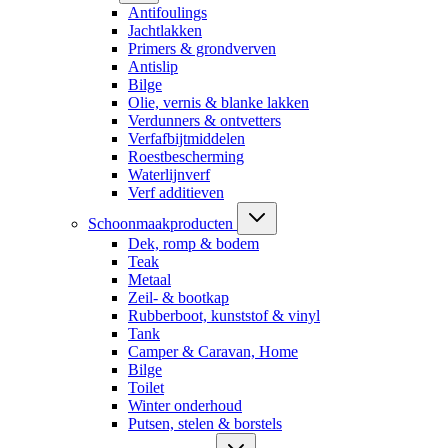
Antifoulings
Jachtlakken
Primers & grondverven
Antislip
Bilge
Olie, vernis & blanke lakken
Verdunners & ontvetters
Verfafbijtmiddelen
Roestbescherming
Waterlijnverf
Verf additieven
Schoonmaakproducten
Dek, romp & bodem
Teak
Metaal
Zeil- & bootkap
Rubberboot, kunststof & vinyl
Tank
Camper & Caravan, Home
Bilge
Toilet
Winter onderhoud
Putsen, stelen & borstels