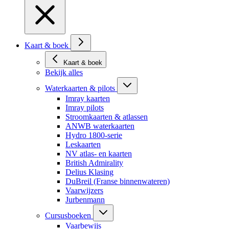
Kaart & boek
Kaart & boek
Bekijk alles
Waterkaarten & pilots
Imray kaarten
Imray pilots
Stroomkaarten & atlassen
ANWB waterkaarten
Hydro 1800-serie
Leskaarten
NV atlas- en kaarten
British Admirality
Delius Klasing
DuBreil (Franse binnenwateren)
Vaarwijzers
Jurbenmann
Cursusboeken
Vaarbewijs