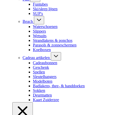
Funtubes
Ski/sleep lijnen
SUP's
Beach
Waterschoenen
Slippers
Wetsuits
Strandlakens & ponchos
Parasols & zonneschermen
Koelboxen
Cadeau artikelen
Cadeaubonnen
Geschenk
Spellen
Sleutelhangers
Modelboten
Badlakens, thee- & handdoeken
Sokken
Deurmatten
Kaart Zuiderzee