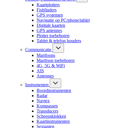
Kaartplotters
Fishfinders
GPS systemen
Navigatie op PC/phone/tablet
Digitale kaarten
GPS antennes
Plotter toebehoren
Tablet & telefon houders
Communicatie
Marifoons
Marifoon toebehoren
4G, 5G & WiFi
AIS
Antennes
Instrumenten
Boordinstrumenten
Radar
Navtex
Kompassen
Transducers
Scheepsklokken
Kaartinstrumenten
Sextanten