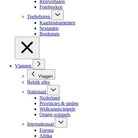
Reisverhalen
Fotoboeken
Toebehoren
Kaartinstrumenten
Sextanten
Bookseats
Vlaggen
Vlaggen
Bekijk alles
Nationaal
Nederland
Provincies & steden
Welkomstwimpels
Oranje wimpels
Internationaal
Europa
Afrika