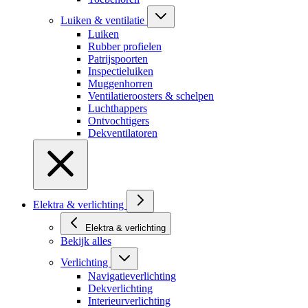
Luiken & ventilatie
Luiken
Rubber profielen
Patrijspoorten
Inspectieluiken
Muggenhorren
Ventilatieroosters & schelpen
Luchthappers
Ontvochtigers
Dekventilatoren
Elektra & verlichting
Elektra & verlichting
Bekijk alles
Verlichting
Navigatieverlichting
Dekverlichting
Interieurverlichting