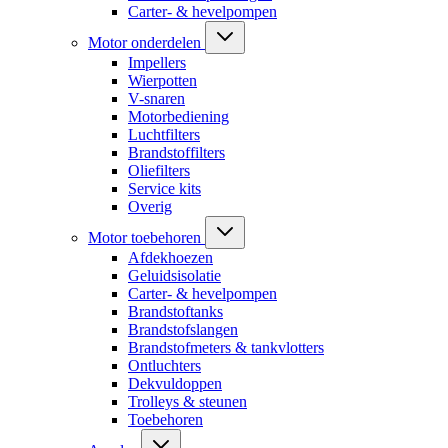
Carter- & hevelpompen
Motor onderdelen
Impellers
Wierpotten
V-snaren
Motorbediening
Luchtfilters
Brandstoffilters
Oliefilters
Service kits
Overig
Motor toebehoren
Afdekhoezen
Geluidsisolatie
Carter- & hevelpompen
Brandstoftanks
Brandstofslangen
Brandstofmeters & tankvlotters
Ontluchters
Dekvuldoppen
Trolleys & steunen
Toebehoren