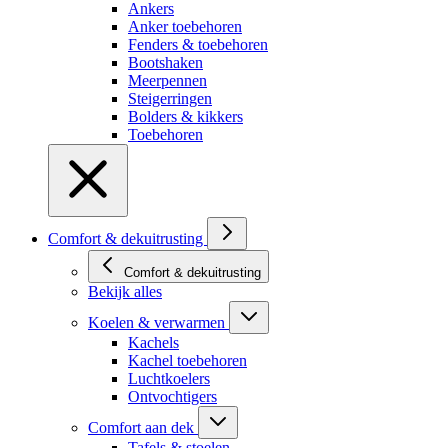
Ankers
Anker toebehoren
Fenders & toebehoren
Bootshaken
Meerpennen
Steigerringen
Bolders & kikkers
Toebehoren
Comfort & dekuitrusting
Comfort & dekuitrusting
Bekijk alles
Koelen & verwarmen
Kachels
Kachel toebehoren
Luchtkoelers
Ontvochtigers
Comfort aan dek
Tafels & stoelen