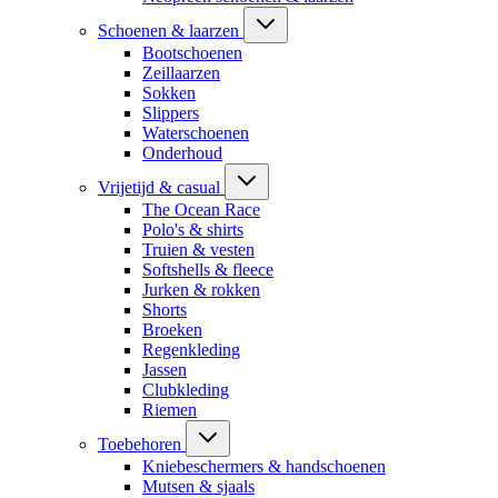
Schoenen & laarzen
Bootschoenen
Zeillaarzen
Sokken
Slippers
Waterschoenen
Onderhoud
Vrijetijd & casual
The Ocean Race
Polo's & shirts
Truien & vesten
Softshells & fleece
Jurken & rokken
Shorts
Broeken
Regenkleding
Jassen
Clubkleding
Riemen
Toebehoren
Kniebeschermers & handschoenen
Mutsen & sjaals