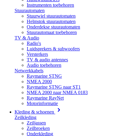
Instrumenten toebehoren
Stuurautomaten
Stuurwiel stuurautomaten
Helmstok stuurautomaten
Onderdekse stuurautomaten
Stuurautomaat toebehoren
TV & Audio
Radio's
Luidsprekers & subwoofers
Versterkers
TV & audio antennes
Audio toebehoren
Netwerkkabels
Raymarine STNG
NMEA 2000
Raymarine STNG naar ST1
NMEA 2000 naar NMEA 0183
Raymarine RayNet
Motorinformatie
Kleding & schoenen
Zeilkleding
Zeiljassen
Zeilbroeken
Onderkleding