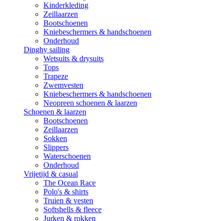
Kinderkleding
Zeillaarzen
Bootschoenen
Kniebeschermers & handschoenen
Onderhoud
Dinghy sailing
Wetsuits & drysuits
Tops
Trapeze
Zwemvesten
Kniebeschermers & handschoenen
Neopreen schoenen & laarzen
Schoenen & laarzen
Bootschoenen
Zeillaarzen
Sokken
Slippers
Waterschoenen
Onderhoud
Vrijetijd & casual
The Ocean Race
Polo's & shirts
Truien & vesten
Softshells & fleece
Jurken & rokken