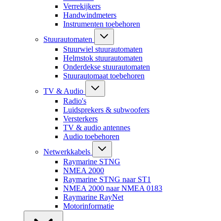
Verrekijkers
Handwindmeters
Instrumenten toebehoren
Stuurautomaten
Stuurwiel stuurautomaten
Helmstok stuurautomaten
Onderdekse stuurautomaten
Stuurautomaat toebehoren
TV & Audio
Radio's
Luidsprekers & subwoofers
Versterkers
TV & audio antennes
Audio toebehoren
Netwerkkabels
Raymarine STNG
NMEA 2000
Raymarine STNG naar ST1
NMEA 2000 naar NMEA 0183
Raymarine RayNet
Motorinformatie