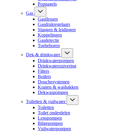
Popnagels
Gas
Gasflessen
Gasdrukregelaars
Slangen & leidingen
Koppelingen
Gasdetectie
Toebehoren
Dek-& drinkwater
Drinkwaterpompen
Drinkwaterzuivering
Filters
Boilers
Douchesystemen
Kranen & wasbakken
Dekwaspompen
Toiletten & vuilwater
Toiletten
Toilet onderdelen
Lenspompen
Bilgepompen
Vuilwaterpompen