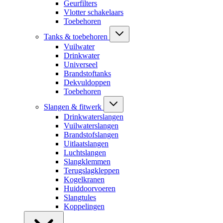
Geurfilters
Vlotter schakelaars
Toebehoren
Tanks & toebehoren
Vuilwater
Drinkwater
Universeel
Brandstoftanks
Dekvuldoppen
Toebehoren
Slangen & fitwerk
Drinkwaterslangen
Vuilwaterslangen
Brandstofslangen
Uitlaatslangen
Luchtslangen
Slangklemmen
Terugslagkleppen
Kogelkranen
Huiddoorvoeren
Slangtules
Koppelingen