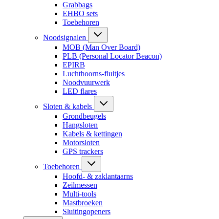
Grabbags
EHBO sets
Toebehoren
Noodsignalen
MOB (Man Over Board)
PLB (Personal Locator Beacon)
EPIRB
Luchthoorns-fluitjes
Noodvuurwerk
LED flares
Sloten & kabels
Grondbeugels
Hangsloten
Kabels & kettingen
Motorsloten
GPS trackers
Toebehoren
Hoofd- & zaklantaarns
Zeilmessen
Multi-tools
Mastbroeken
Sluitingopeners