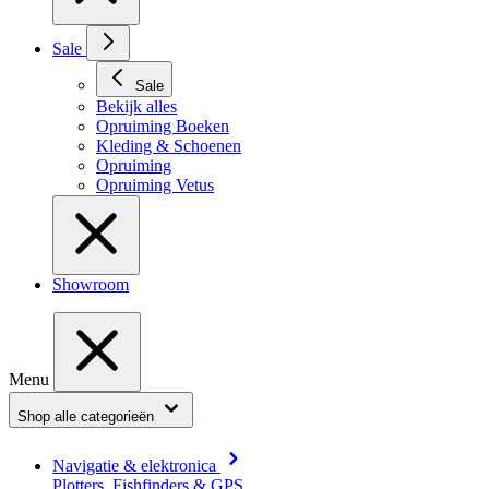
Sale
Sale
Bekijk alles
Opruiming Boeken
Kleding & Schoenen
Opruiming
Opruiming Vetus
Showroom
Menu
Shop alle categorieën
Navigatie & elektronica
Plotters, Fishfinders & GPS