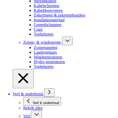
Stroomkabels
Kabelschoenen
Kabeldoorvoeren
Zekeringen & zekeringhouders
Installatiemateriaal
Gereedschappen
Coax
Toebehoren
Zonne- & windenergie
Zonnepanelen
Laadregelaars
Windgeneratoren
Hydro generatoren
Toebehoren
Verf & onderhoud
Verf & onderhoud
Bekijk alles
Verf