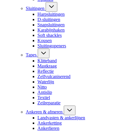
Sluitingen
Harpsluitingen
D-sluitingen
Snapsluitingen
Karabijnhaken
Soft shackles
Kousen
Sluitingopeners
Tapes
Klitteband
Mastkraag
Reflectie
Zelfvulcaniserend
Waterlijn
Nitto
Antislip
Textiel
Zeilreparatie
Ankeren & afmeren
Landvasten & ankerlijnen
Ankerketting
Ankerlieren