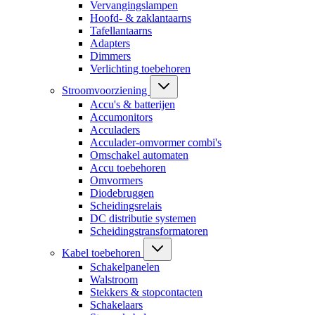
Vervangingslampen
Hoofd- & zaklantaarns
Tafellantaarns
Adapters
Dimmers
Verlichting toebehoren
Stroomvoorziening
Accu's & batterijen
Accumonitors
Acculaders
Acculader-omvormer combi's
Omschakel automaten
Accu toebehoren
Omvormers
Diodebruggen
Scheidingsrelais
DC distributie systemen
Scheidingstransformatoren
Kabel toebehoren
Schakelpanelen
Walstroom
Stekkers & stopcontacten
Schakelaars