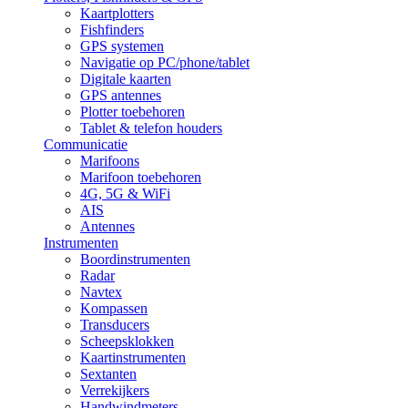
Kaartplotters
Fishfinders
GPS systemen
Navigatie op PC/phone/tablet
Digitale kaarten
GPS antennes
Plotter toebehoren
Tablet & telefon houders
Communicatie
Marifoons
Marifoon toebehoren
4G, 5G & WiFi
AIS
Antennes
Instrumenten
Boordinstrumenten
Radar
Navtex
Kompassen
Transducers
Scheepsklokken
Kaartinstrumenten
Sextanten
Verrekijkers
Handwindmeters