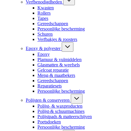
Verfbenodigdheden
Kwasten
Rollers
Tapes
Gereedschappen
Persoonlijke bescherming
Schuren
Verfbakjes & roosters
Epoxy & polyester
Epoxy
Plamuur & vulmiddelen
Glasmatten & weefsels
Gelcoat reparatie
Meng-& maatbekers
Gereedschappen
Reparatiesets
Persoonlijke bescherming
Polijsten & conserveren
Polijst- & waxproducten
Polijst-& schuurmachines
Polijstpads & matteerschijven
Poetsdoeken
Persoonlijke bescherming