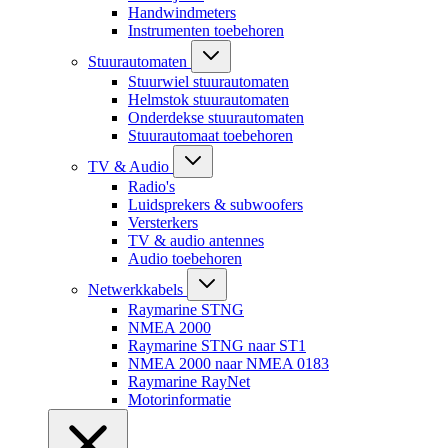
Handwindmeters
Instrumenten toebehoren
Stuurautomaten
Stuurwiel stuurautomaten
Helmstok stuurautomaten
Onderdekse stuurautomaten
Stuurautomaat toebehoren
TV & Audio
Radio's
Luidsprekers & subwoofers
Versterkers
TV & audio antennes
Audio toebehoren
Netwerkkabels
Raymarine STNG
NMEA 2000
Raymarine STNG naar ST1
NMEA 2000 naar NMEA 0183
Raymarine RayNet
Motorinformatie