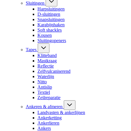
Sluitingen
Harpsluitingen
D-sluitingen
Snapsluitingen
Karabijnhaken
Soft shackles
Kousen
Sluitingopeners
Tapes
Klitteband
Mastkraag
Reflectie
Zelfvulcaniserend
Waterlijn
Nitto
Antislip
Textiel
Zeilreparatie
Ankeren & afmeren
Landvasten & ankerlijnen
Ankerketting
Ankerlieren
Ankers