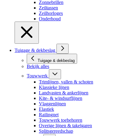
Zonnebrillen
Zeiltassen
Zeilhorloges
Onderhoud
Tuigage & dekbeslag
Tuigage & dekbeslag
Bekijk alles
Touwwerk
Trimlijnen, vallen & schoten
Klassieke lijnen
Landvasten & ankerlijnen
Kite- & windsurflijnen
Vlaggenlijnen
Elastiek
Railingnet
Touwwerk toebehoren
Overige lijnen & takelgaren
Splitsgereedschap