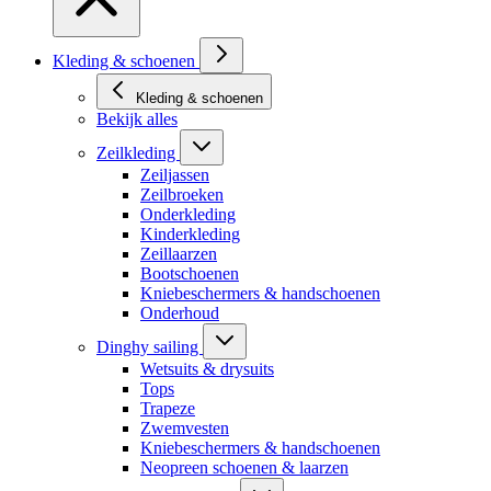
Kleding & schoenen
Kleding & schoenen
Bekijk alles
Zeilkleding
Zeiljassen
Zeilbroeken
Onderkleding
Kinderkleding
Zeillaarzen
Bootschoenen
Kniebeschermers & handschoenen
Onderhoud
Dinghy sailing
Wetsuits & drysuits
Tops
Trapeze
Zwemvesten
Kniebeschermers & handschoenen
Neopreen schoenen & laarzen