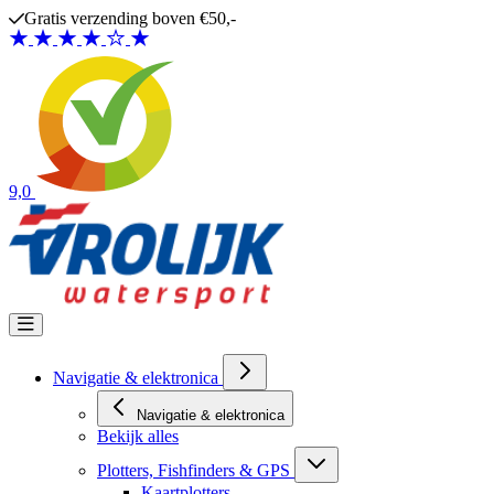
Ga naar de inhoud
Gratis verzending boven €50,-
9,0
Navigatie & elektronica
Navigatie & elektronica
Bekijk alles
Plotters, Fishfinders & GPS
Kaartplotters