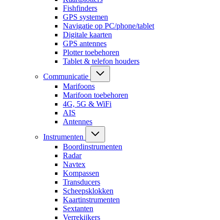
Fishfinders
GPS systemen
Navigatie op PC/phone/tablet
Digitale kaarten
GPS antennes
Plotter toebehoren
Tablet & telefon houders
Communicatie
Marifoons
Marifoon toebehoren
4G, 5G & WiFi
AIS
Antennes
Instrumenten
Boordinstrumenten
Radar
Navtex
Kompassen
Transducers
Scheepsklokken
Kaartinstrumenten
Sextanten
Verrekijkers