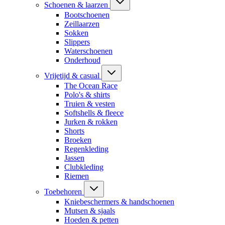
Schoenen & laarzen
Bootschoenen
Zeillaarzen
Sokken
Slippers
Waterschoenen
Onderhoud
Vrijetijd & casual
The Ocean Race
Polo's & shirts
Truien & vesten
Softshells & fleece
Jurken & rokken
Shorts
Broeken
Regenkleding
Jassen
Clubkleding
Riemen
Toebehoren
Kniebeschermers & handschoenen
Mutsen & sjaals
Hoeden & petten