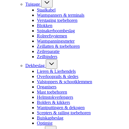
Tuigage
Staalkabel
Wantspanners & terminals
Verstaging toebehoren
Blokken
Spinakerboombeslag
Rolreefsystemen
Wantspanningsmeter
Zeillatten & toebehoren
Zeilreparatie
Zeilbinders
Dekbeslag
Lieren & Lierhendels
Overlooprails & sledes
Valstoppers & schootklemmen
Organisers
Mast toebehoren
Helmstokverlengers
Bolders & kikkers
Wantputtingen & dekogen
Scepters & railing toebehoren
Buiskapbeslag
Optimist