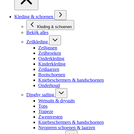
Kleding & schoenen
Kleding & schoenen
Bekijk alles
Zeilkleding
Zeiljassen
Zeilbroeken
Onderkleding
Kinderkleding
Zeillaarzen
Bootschoenen
Kniebeschermers & handschoenen
Onderhoud
Dinghy sailing
Wetsuits & drysuits
Tops
Trapeze
Zwemvesten
Kniebeschermers & handschoenen
Neopreen schoenen & laarzen