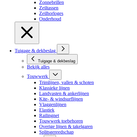
Zonnebrillen
Zeiltassen
Zeilhorloges
Onderhoud
Tuigage & dekbeslag
Tuigage & dekbeslag
Bekijk alles
Touwwerk
Trimlijnen, vallen & schoten
Klassieke lijnen
Landvasten & ankerlijnen
Kite- & windsurflijnen
Vlaggenlijnen
Elastiek
Railingnet
Touwwerk toebehoren
Overige lijnen & takelgaren
Splitsgereedschap