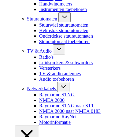
Handwindmeters
Instrumenten toebehoren
Stuurautomaten
Stuurwiel stuurautomaten
Helmstok stuurautomaten
Onderdekse stuurautomaten
Stuurautomaat toebehoren
TV & Audio
Radio's
Luidsprekers & subwoofers
Versterkers
TV & audio antennes
Audio toebehoren
Netwerkkabels
Raymarine STNG
NMEA 2000
Raymarine STNG naar ST1
NMEA 2000 naar NMEA 0183
Raymarine RayNet
Motorinformatie