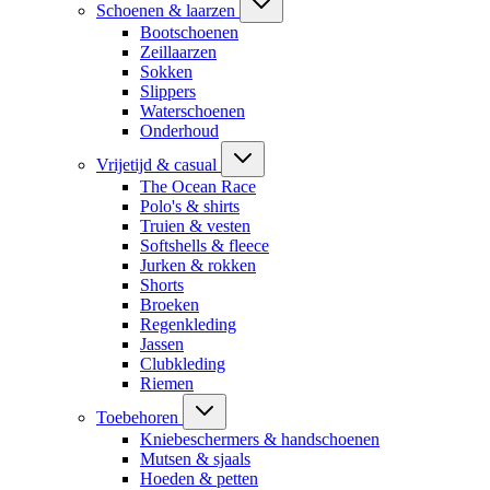
Schoenen & laarzen
Bootschoenen
Zeillaarzen
Sokken
Slippers
Waterschoenen
Onderhoud
Vrijetijd & casual
The Ocean Race
Polo's & shirts
Truien & vesten
Softshells & fleece
Jurken & rokken
Shorts
Broeken
Regenkleding
Jassen
Clubkleding
Riemen
Toebehoren
Kniebeschermers & handschoenen
Mutsen & sjaals
Hoeden & petten