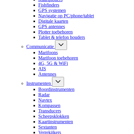
Fishfinders
GPS systemen
Navigatie op PC/phone/tablet
Digitale kaarten
GPS antennes
Plotter toebehoren
Tablet & telefon houders
Communicatie
Marifoons
Marifoon toebehoren
4G, 5G & WiFi
AIS
Antennes
Instrumenten
Boordinstrumenten
Radar
Navtex
Kompassen
Transducers
Scheepsklokken
Kaartinstrumenten
Sextanten
Verrekijkers