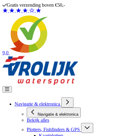
Ga naar de inhoud
Gratis verzending boven €50,-
9,0
Navigatie & elektronica
Navigatie & elektronica
Bekijk alles
Plotters, Fishfinders & GPS
Kaartplotters