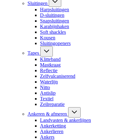
Sluitingen
Harpsluitingen
D-sluitingen
Snapsluitingen
Karabijnhaken
Soft shackles
Kousen
Sluitingopeners
Tapes
Klitteband
Mastkraag
Reflectie
Zelfvulcaniserend
Waterlijn
Nitto
Antislip
Textiel
Zeilreparatie
Ankeren & afmeren
Landvasten & ankerlijnen
Ankerketting
Ankerlieren
Ankers