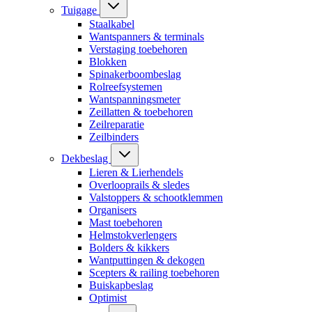
Tuigage
Staalkabel
Wantspanners & terminals
Verstaging toebehoren
Blokken
Spinakerboombeslag
Rolreefsystemen
Wantspanningsmeter
Zeillatten & toebehoren
Zeilreparatie
Zeilbinders
Dekbeslag
Lieren & Lierhendels
Overlooprails & sledes
Valstoppers & schootklemmen
Organisers
Mast toebehoren
Helmstokverlengers
Bolders & kikkers
Wantputtingen & dekogen
Scepters & railing toebehoren
Buiskapbeslag
Optimist