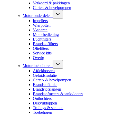
Vetkoord & pakkingen
Carter- & hevelpompen
Motor onderdelen
Impellers
Wierpotten
V-snaren
Motorbediening
Luchtfilters
Brandstoffilters
Oliefilters
Service kits
Overig
Motor toebehoren
Afdekhoezen
Geluidsisolatie
Carter- & hevelpompen
Brandstoftanks
Brandstofslangen
Brandstofmeters & tankvlotters
Ontluchters
Dekvuldoppen
Trolleys & steunen
Toebehoren