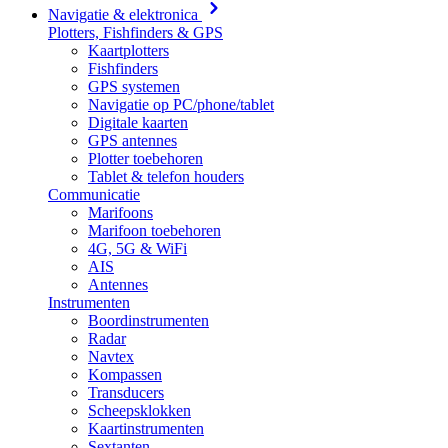
Navigatie & elektronica
Plotters, Fishfinders & GPS
Kaartplotters
Fishfinders
GPS systemen
Navigatie op PC/phone/tablet
Digitale kaarten
GPS antennes
Plotter toebehoren
Tablet & telefon houders
Communicatie
Marifoons
Marifoon toebehoren
4G, 5G & WiFi
AIS
Antennes
Instrumenten
Boordinstrumenten
Radar
Navtex
Kompassen
Transducers
Scheepsklokken
Kaartinstrumenten
Sextanten