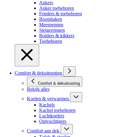
Ankers
Anker toebehoren
Fenders & toebehoren
Bootshaken
Meerpennen
Steigerringen
Bolders & kikkers
Toebehoren
Comfort & dekuitrusting
Comfort & dekuitrusting
Bekijk alles
Koelen & verwarmen
Kachels
Kachel toebehoren
Luchtkoelers
Ontvochtigers
Comfort aan dek
Tafels & stoelen