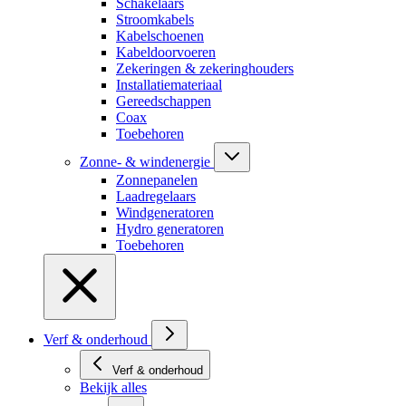
Schakelaars
Stroomkabels
Kabelschoenen
Kabeldoorvoeren
Zekeringen & zekeringhouders
Installatiemateriaal
Gereedschappen
Coax
Toebehoren
Zonne- & windenergie
Zonnepanelen
Laadregelaars
Windgeneratoren
Hydro generatoren
Toebehoren
Verf & onderhoud
Verf & onderhoud
Bekijk alles