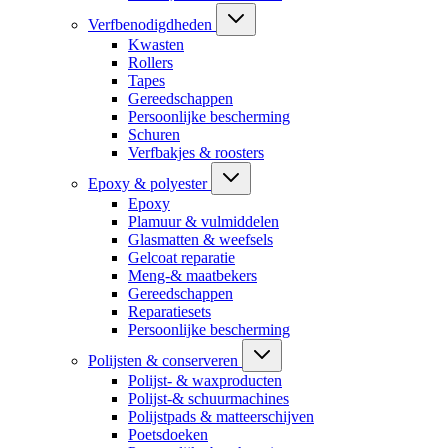
Verfbenodigdheden
Kwasten
Rollers
Tapes
Gereedschappen
Persoonlijke bescherming
Schuren
Verfbakjes & roosters
Epoxy & polyester
Epoxy
Plamuur & vulmiddelen
Glasmatten & weefsels
Gelcoat reparatie
Meng-& maatbekers
Gereedschappen
Reparatiesets
Persoonlijke bescherming
Polijsten & conserveren
Polijst- & waxproducten
Polijst-& schuurmachines
Polijstpads & matteerschijven
Poetsdoeken