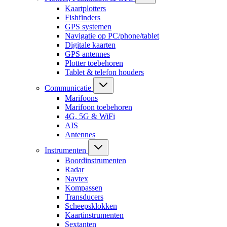
Kaartplotters
Fishfinders
GPS systemen
Navigatie op PC/phone/tablet
Digitale kaarten
GPS antennes
Plotter toebehoren
Tablet & telefon houders
Communicatie
Marifoons
Marifoon toebehoren
4G, 5G & WiFi
AIS
Antennes
Instrumenten
Boordinstrumenten
Radar
Navtex
Kompassen
Transducers
Scheepsklokken
Kaartinstrumenten
Sextanten