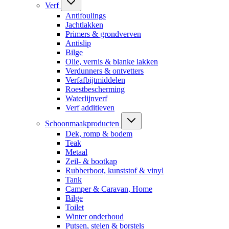
Verf
Antifoulings
Jachtlakken
Primers & grondverven
Antislip
Bilge
Olie, vernis & blanke lakken
Verdunners & ontvetters
Verfafbijtmiddelen
Roestbescherming
Waterlijnverf
Verf additieven
Schoonmaakproducten
Dek, romp & bodem
Teak
Metaal
Zeil- & bootkap
Rubberboot, kunststof & vinyl
Tank
Camper & Caravan, Home
Bilge
Toilet
Winter onderhoud
Putsen, stelen & borstels