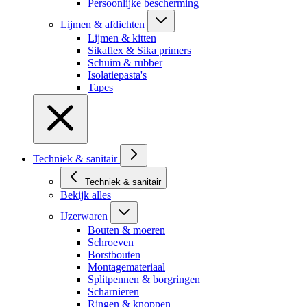
Persoonlijke bescherming
Lijmen & afdichten
Lijmen & kitten
Sikaflex & Sika primers
Schuim & rubber
Isolatiepasta's
Tapes
Techniek & sanitair
Techniek & sanitair
Bekijk alles
IJzerwaren
Bouten & moeren
Schroeven
Borstbouten
Montagemateriaal
Splitpennen & borgringen
Scharnieren
Ringen & knoppen