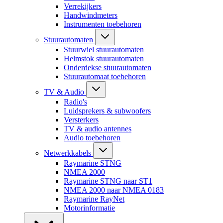
Verrekijkers
Handwindmeters
Instrumenten toebehoren
Stuurautomaten
Stuurwiel stuurautomaten
Helmstok stuurautomaten
Onderdekse stuurautomaten
Stuurautomaat toebehoren
TV & Audio
Radio's
Luidsprekers & subwoofers
Versterkers
TV & audio antennes
Audio toebehoren
Netwerkkabels
Raymarine STNG
NMEA 2000
Raymarine STNG naar ST1
NMEA 2000 naar NMEA 0183
Raymarine RayNet
Motorinformatie