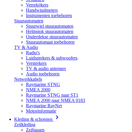
Verrekijkers
Handwindmeters
Instrumenten toebehoren
Stuurautomaten
Stuurwiel stuurautomaten
Helmstok stuurautomaten
Onderdekse stuurautomaten
Stuurautomaat toebehoren
TV & Audio
Radio's
Luidsprekers & subwoofers
Versterkers
TV & audio antennes
Audio toebehoren
Netwerkkabels
Raymarine STNG
NMEA 2000
Raymarine STNG naar ST1
NMEA 2000 naar NMEA 0183
Raymarine RayNet
Motorinformatie
Kleding & schoenen
Zeilkleding
Zeiljassen