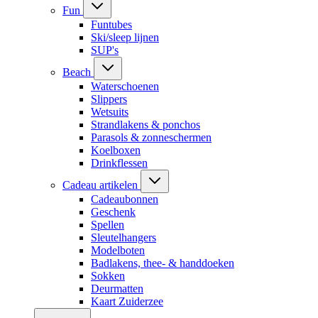
Fun
Funtubes
Ski/sleep lijnen
SUP's
Beach
Waterschoenen
Slippers
Wetsuits
Strandlakens & ponchos
Parasols & zonneschermen
Koelboxen
Drinkflessen
Cadeau artikelen
Cadeaubonnen
Geschenk
Spellen
Sleutelhangers
Modelboten
Badlakens, thee- & handdoeken
Sokken
Deurmatten
Kaart Zuiderzee