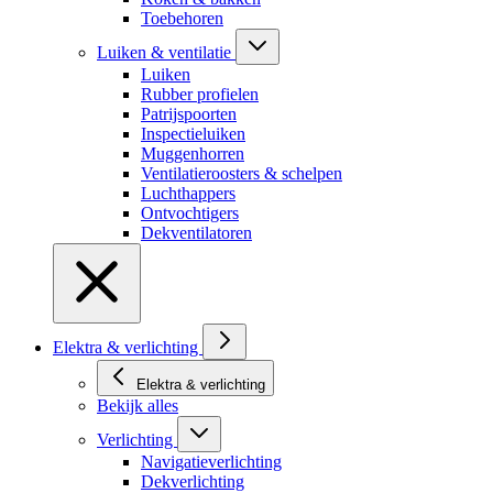
Toebehoren
Luiken & ventilatie
Luiken
Rubber profielen
Patrijspoorten
Inspectieluiken
Muggenhorren
Ventilatieroosters & schelpen
Luchthappers
Ontvochtigers
Dekventilatoren
Elektra & verlichting
Elektra & verlichting
Bekijk alles
Verlichting
Navigatieverlichting
Dekverlichting