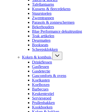
Tafellantaarns
Kussens & fleecedekens
Stuurstoelen
Zwemtrappen
Parasols & zonneschermen
Bekerhouders
Blue Performance dekuitrusting
Teak artikelen
Deurmatten
Bookseats
Scheepsklokken
Koken & kombuis
Drinkflessen
Gasflessen
Gasdetectie
Gascomforts & ovens
Koelkasten
Koelboxen
Barbecues
Keukentextiel
Serviesgoed
Prullenbakken
Kookboeken
Koken & bakken