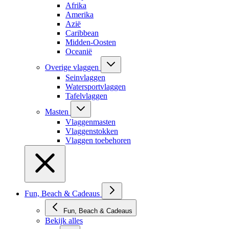
Afrika
Amerika
Azië
Caribbean
Midden-Oosten
Oceanië
Overige vlaggen
Seinvlaggen
Watersportvlaggen
Tafelvlaggen
Masten
Vlaggenmasten
Vlaggenstokken
Vlaggen toebehoren
Fun, Beach & Cadeaus
Fun, Beach & Cadeaus
Bekijk alles