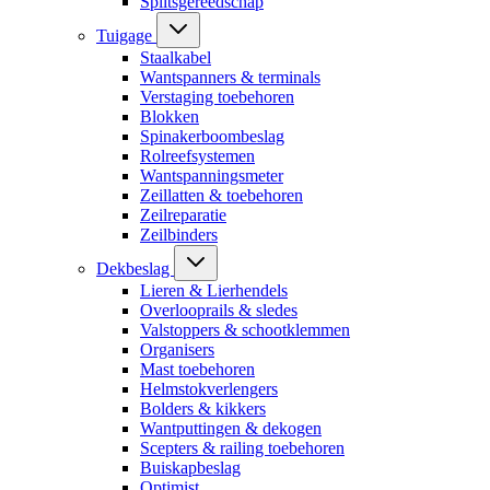
Splitsgereedschap
Tuigage
Staalkabel
Wantspanners & terminals
Verstaging toebehoren
Blokken
Spinakerboombeslag
Rolreefsystemen
Wantspanningsmeter
Zeillatten & toebehoren
Zeilreparatie
Zeilbinders
Dekbeslag
Lieren & Lierhendels
Overlooprails & sledes
Valstoppers & schootklemmen
Organisers
Mast toebehoren
Helmstokverlengers
Bolders & kikkers
Wantputtingen & dekogen
Scepters & railing toebehoren
Buiskapbeslag
Optimist