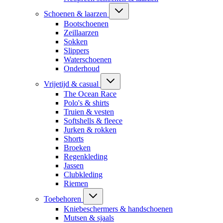
Schoenen & laarzen
Bootschoenen
Zeillaarzen
Sokken
Slippers
Waterschoenen
Onderhoud
Vrijetijd & casual
The Ocean Race
Polo's & shirts
Truien & vesten
Softshells & fleece
Jurken & rokken
Shorts
Broeken
Regenkleding
Jassen
Clubkleding
Riemen
Toebehoren
Kniebeschermers & handschoenen
Mutsen & sjaals