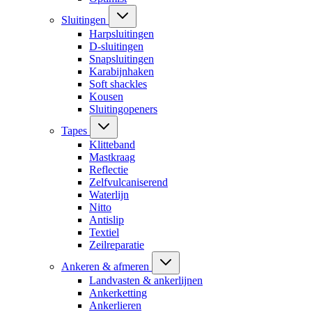
Sluitingen
Harpsluitingen
D-sluitingen
Snapsluitingen
Karabijnhaken
Soft shackles
Kousen
Sluitingopeners
Tapes
Klitteband
Mastkraag
Reflectie
Zelfvulcaniserend
Waterlijn
Nitto
Antislip
Textiel
Zeilreparatie
Ankeren & afmeren
Landvasten & ankerlijnen
Ankerketting
Ankerlieren