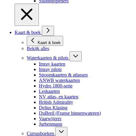
Sluitingopeners
Kaart & boek
Kaart & boek
Bekijk alles
Waterkaarten & pilots
Imray kaarten
Imray pilots
Stroomkaarten & atlassen
ANWB waterkaarten
Hydro 1800-serie
Leskaarten
NV atlas- en kaarten
British Admirality
Delius Klasing
DuBreil (Franse binnenwateren)
Vaarwijzers
Jurbenmann
Cursusboeken