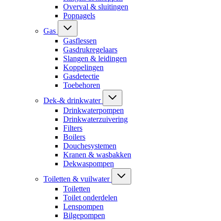
Overval & sluitingen
Popnagels
Gas
Gasflessen
Gasdrukregelaars
Slangen & leidingen
Koppelingen
Gasdetectie
Toebehoren
Dek-& drinkwater
Drinkwaterpompen
Drinkwaterzuivering
Filters
Boilers
Douchesystemen
Kranen & wasbakken
Dekwaspompen
Toiletten & vuilwater
Toiletten
Toilet onderdelen
Lenspompen
Bilgepompen