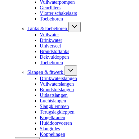
Vuilwaterpompen
Geurfilters
Vlotter schakelaars
Toebehoren
Tanks & toebehoren
Vuilwater
Drinkwater
Universeel
Brandstoftanks
Dekvuldoppen
Toebehoren
Slangen & fitwerk
Drinkwaterslangen
Vuilwaterslangen
Brandstofslangen
Uitlaatslangen
Luchtslangen
Slangklemmen
Terugslagkleppen
Kogelkranen
Huiddoorvoeren
Slangtules
Koppelingen