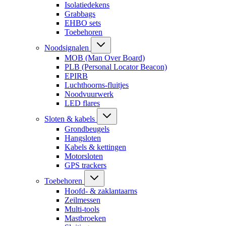
Isolatiedekens
Grabbags
EHBO sets
Toebehoren
Noodsignalen
MOB (Man Over Board)
PLB (Personal Locator Beacon)
EPIRB
Luchthoorns-fluitjes
Noodvuurwerk
LED flares
Sloten & kabels
Grondbeugels
Hangsloten
Kabels & kettingen
Motorsloten
GPS trackers
Toebehoren
Hoofd- & zaklantaarns
Zeilmessen
Multi-tools
Mastbroeken