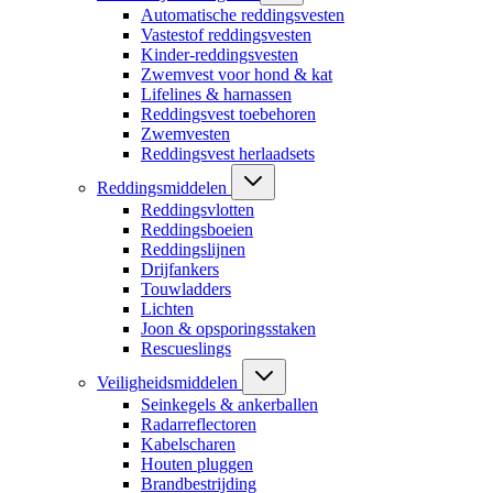
Automatische reddingsvesten
Vastestof reddingsvesten
Kinder-reddingsvesten
Zwemvest voor hond & kat
Lifelines & harnassen
Reddingsvest toebehoren
Zwemvesten
Reddingsvest herlaadsets
Reddingsmiddelen
Reddingsvlotten
Reddingsboeien
Reddingslijnen
Drijfankers
Touwladders
Lichten
Joon & opsporingsstaken
Rescueslings
Veiligheidsmiddelen
Seinkegels & ankerballen
Radarreflectoren
Kabelscharen
Houten pluggen
Brandbestrijding