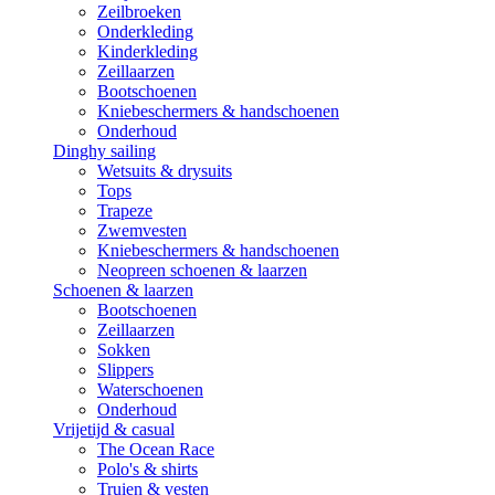
Zeilbroeken
Onderkleding
Kinderkleding
Zeillaarzen
Bootschoenen
Kniebeschermers & handschoenen
Onderhoud
Dinghy sailing
Wetsuits & drysuits
Tops
Trapeze
Zwemvesten
Kniebeschermers & handschoenen
Neopreen schoenen & laarzen
Schoenen & laarzen
Bootschoenen
Zeillaarzen
Sokken
Slippers
Waterschoenen
Onderhoud
Vrijetijd & casual
The Ocean Race
Polo's & shirts
Truien & vesten