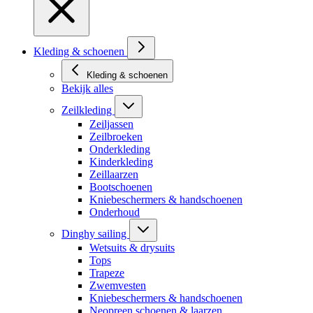
Kleding & schoenen
Kleding & schoenen
Bekijk alles
Zeilkleding
Zeiljassen
Zeilbroeken
Onderkleding
Kinderkleding
Zeillaarzen
Bootschoenen
Kniebeschermers & handschoenen
Onderhoud
Dinghy sailing
Wetsuits & drysuits
Tops
Trapeze
Zwemvesten
Kniebeschermers & handschoenen
Neopreen schoenen & laarzen