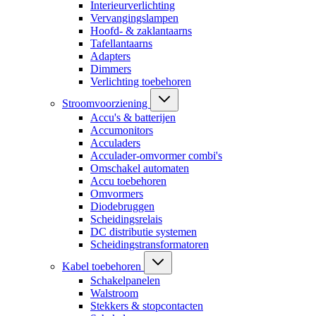
Interieurverlichting
Vervangingslampen
Hoofd- & zaklantaarns
Tafellantaarns
Adapters
Dimmers
Verlichting toebehoren
Stroomvoorziening
Accu's & batterijen
Accumonitors
Acculaders
Acculader-omvormer combi's
Omschakel automaten
Accu toebehoren
Omvormers
Diodebruggen
Scheidingsrelais
DC distributie systemen
Scheidingstransformatoren
Kabel toebehoren
Schakelpanelen
Walstroom
Stekkers & stopcontacten