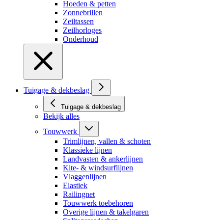
Hoeden & petten
Zonnebrillen
Zeiltassen
Zeilhorloges
Onderhoud
Tuigage & dekbeslag
Tuigage & dekbeslag
Bekijk alles
Touwwerk
Trimlijnen, vallen & schoten
Klassieke lijnen
Landvasten & ankerlijnen
Kite- & windsurflijnen
Vlaggenlijnen
Elastiek
Railingnet
Touwwerk toebehoren
Overige lijnen & takelgaren