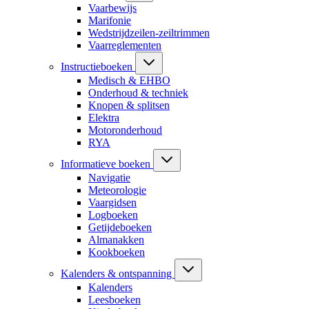
Vaarbewijs
Marifonie
Wedstrijdzeilen-zeiltrimmen
Vaarreglementen
Instructieboeken
Medisch & EHBO
Onderhoud & techniek
Knopen & splitsen
Elektra
Motoronderhoud
RYA
Informatieve boeken
Navigatie
Meteorologie
Vaargidsen
Logboeken
Getijdeboeken
Almanakken
Kookboeken
Kalenders & ontspanning
Kalenders
Leesboeken