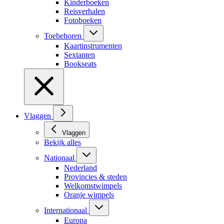
Kinderboeken
Reisverhalen
Fotoboeken
Toebehoren
Kaartinstrumenten
Sextanten
Bookseats
Vlaggen
Vlaggen
Bekijk alles
Nationaal
Nederland
Provincies & steden
Welkomstwimpels
Oranje wimpels
Internationaal
Europa