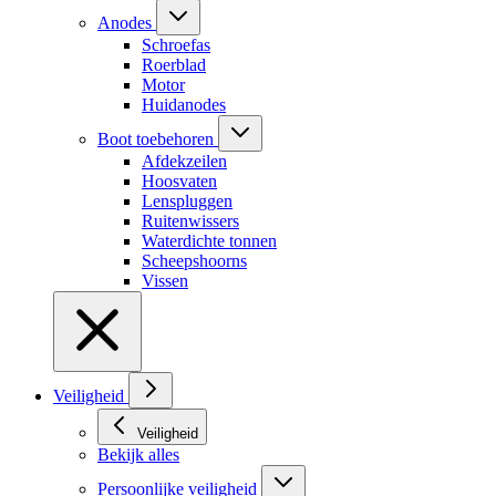
Anodes
Schroefas
Roerblad
Motor
Huidanodes
Boot toebehoren
Afdekzeilen
Hoosvaten
Lenspluggen
Ruitenwissers
Waterdichte tonnen
Scheepshoorns
Vissen
Veiligheid
Veiligheid
Bekijk alles
Persoonlijke veiligheid