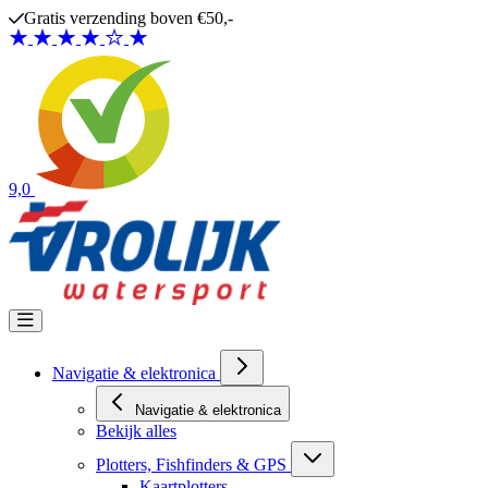
Ga naar de inhoud
Gratis verzending boven €50,-
9,0
Navigatie & elektronica
Navigatie & elektronica
Bekijk alles
Plotters, Fishfinders & GPS
Kaartplotters