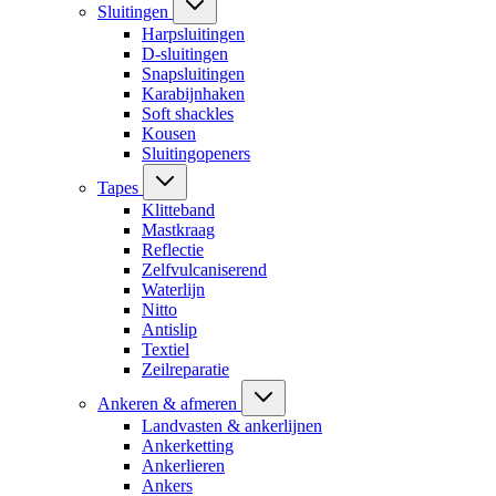
Sluitingen
Harpsluitingen
D-sluitingen
Snapsluitingen
Karabijnhaken
Soft shackles
Kousen
Sluitingopeners
Tapes
Klitteband
Mastkraag
Reflectie
Zelfvulcaniserend
Waterlijn
Nitto
Antislip
Textiel
Zeilreparatie
Ankeren & afmeren
Landvasten & ankerlijnen
Ankerketting
Ankerlieren
Ankers