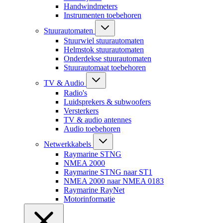
Handwindmeters
Instrumenten toebehoren
Stuurautomaten
Stuurwiel stuurautomaten
Helmstok stuurautomaten
Onderdekse stuurautomaten
Stuurautomaat toebehoren
TV & Audio
Radio's
Luidsprekers & subwoofers
Versterkers
TV & audio antennes
Audio toebehoren
Netwerkkabels
Raymarine STNG
NMEA 2000
Raymarine STNG naar ST1
NMEA 2000 naar NMEA 0183
Raymarine RayNet
Motorinformatie