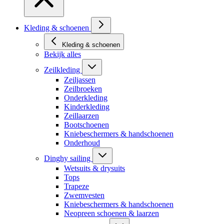
Kleding & schoenen
Kleding & schoenen
Bekijk alles
Zeilkleding
Zeiljassen
Zeilbroeken
Onderkleding
Kinderkleding
Zeillaarzen
Bootschoenen
Kniebeschermers & handschoenen
Onderhoud
Dinghy sailing
Wetsuits & drysuits
Tops
Trapeze
Zwemvesten
Kniebeschermers & handschoenen
Neopreen schoenen & laarzen