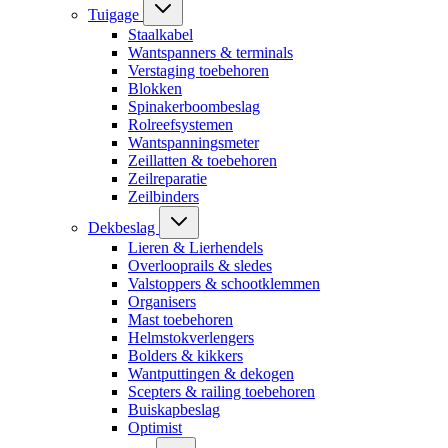
Tuigage
Staalkabel
Wantspanners & terminals
Verstaging toebehoren
Blokken
Spinakerboombeslag
Rolreefsystemen
Wantspanningsmeter
Zeillatten & toebehoren
Zeilreparatie
Zeilbinders
Dekbeslag
Lieren & Lierhendels
Overlooprails & sledes
Valstoppers & schootklemmen
Organisers
Mast toebehoren
Helmstokverlengers
Bolders & kikkers
Wantputtingen & dekogen
Scepters & railing toebehoren
Buiskapbeslag
Optimist