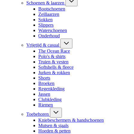
Schoenen & laarzen
Bootschoenen
Zeillaarzen
Sokken
Slippers
Waterschoenen
Onderhoud
Vrijetijd & casual
The Ocean Race
Polo's & shirts
Truien & vesten
Softshells & fleece
Jurken & rokken
Shorts
Broeken
Regenkleding
Jassen
Clubkleding
Riemen
Toebehoren
Kniebeschermers & handschoenen
Mutsen & sjaals
Hoeden & petten