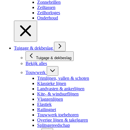
Zonnebrillen
Zeiltassen
Zeilhorloges
Onderhoud
Tuigage & dekbeslag
Tuigage & dekbeslag
Bekijk alles
Touwwerk
Trimlijnen, vallen & schoten
Klassieke lijnen
Landvasten & ankerlijnen
Kite- & windsurflijnen
Vlaggenlijnen
Elastiek
Railingnet
Touwwerk toebehoren
Overige lijnen & takelgaren
Splitsgereedschap