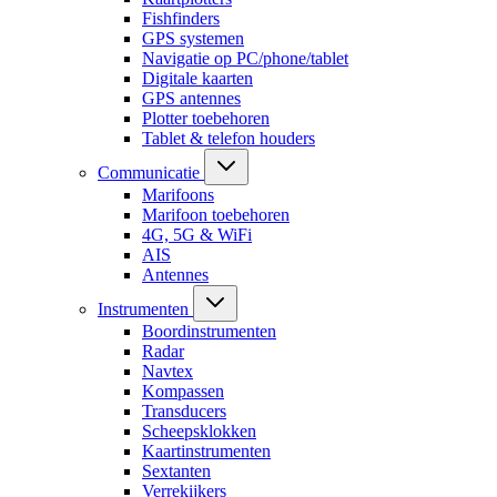
Fishfinders
GPS systemen
Navigatie op PC/phone/tablet
Digitale kaarten
GPS antennes
Plotter toebehoren
Tablet & telefon houders
Communicatie
Marifoons
Marifoon toebehoren
4G, 5G & WiFi
AIS
Antennes
Instrumenten
Boordinstrumenten
Radar
Navtex
Kompassen
Transducers
Scheepsklokken
Kaartinstrumenten
Sextanten
Verrekijkers