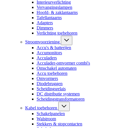
Interieurverlichting
Vervangingslampen
Hoofd- & zaklantaarns
Tafellantaarns
Adapters
Dimmers
Verlichting toebehoren
Stroomvoorziening
Accu's & batterijen
Accumonitors
Acculaders
Acculader-omvormer combi's
Omschakel automaten
Accu toebehoren
Omvormers
Diodebruggen
Scheidingsrelais
DC distributie systemen
Scheidingstransformatoren
Kabel toebehoren
Schakelpanelen
Walstroom
Stekkers & stopcontacten