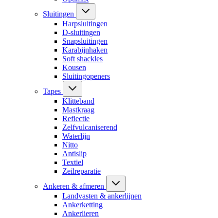
Sluitingen
Harpsluitingen
D-sluitingen
Snapsluitingen
Karabijnhaken
Soft shackles
Kousen
Sluitingopeners
Tapes
Klitteband
Mastkraag
Reflectie
Zelfvulcaniserend
Waterlijn
Nitto
Antislip
Textiel
Zeilreparatie
Ankeren & afmeren
Landvasten & ankerlijnen
Ankerketting
Ankerlieren