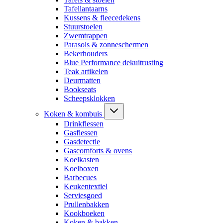
Tafellantaarns
Kussens & fleecedekens
Stuurstoelen
Zwemtrappen
Parasols & zonneschermen
Bekerhouders
Blue Performance dekuitrusting
Teak artikelen
Deurmatten
Bookseats
Scheepsklokken
Koken & kombuis
Drinkflessen
Gasflessen
Gasdetectie
Gascomforts & ovens
Koelkasten
Koelboxen
Barbecues
Keukentextiel
Serviesgoed
Prullenbakken
Kookboeken
Koken & bakken