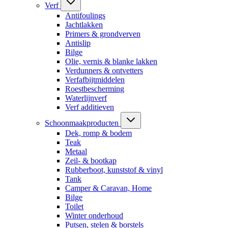
Verf
Antifoulings
Jachtlakken
Primers & grondverven
Antislip
Bilge
Olie, vernis & blanke lakken
Verdunners & ontvetters
Verfafbijtmiddelen
Roestbescherming
Waterlijnverf
Verf additieven
Schoonmaakproducten
Dek, romp & bodem
Teak
Metaal
Zeil- & bootkap
Rubberboot, kunststof & vinyl
Tank
Camper & Caravan, Home
Bilge
Toilet
Winter onderhoud
Putsen, stelen & borstels