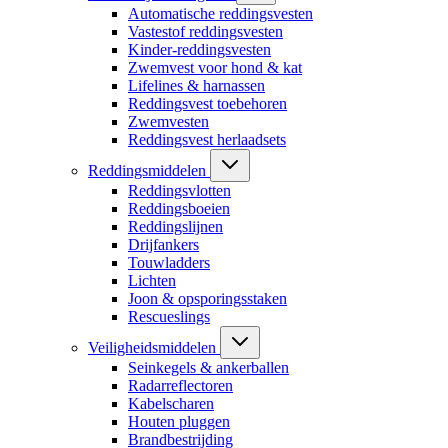
Automatische reddingsvesten
Vastestof reddingsvesten
Kinder-reddingsvesten
Zwemvest voor hond & kat
Lifelines & harnassen
Reddingsvest toebehoren
Zwemvesten
Reddingsvest herlaadsets
Reddingsmiddelen
Reddingsvlotten
Reddingsboeien
Reddingslijnen
Drijfankers
Touwladders
Lichten
Joon & opsporingsstaken
Rescueslings
Veiligheidsmiddelen
Seinkegels & ankerballen
Radarreflectoren
Kabelscharen
Houten pluggen
Brandbestrijding