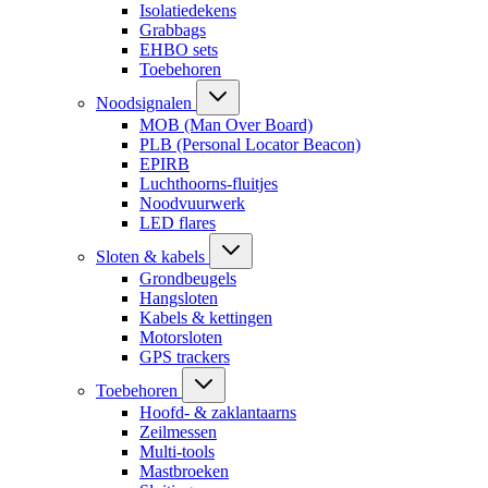
Isolatiedekens
Grabbags
EHBO sets
Toebehoren
Noodsignalen
MOB (Man Over Board)
PLB (Personal Locator Beacon)
EPIRB
Luchthoorns-fluitjes
Noodvuurwerk
LED flares
Sloten & kabels
Grondbeugels
Hangsloten
Kabels & kettingen
Motorsloten
GPS trackers
Toebehoren
Hoofd- & zaklantaarns
Zeilmessen
Multi-tools
Mastbroeken