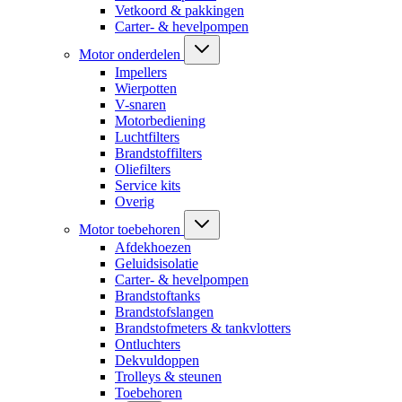
Vetkoord & pakkingen
Carter- & hevelpompen
Motor onderdelen
Impellers
Wierpotten
V-snaren
Motorbediening
Luchtfilters
Brandstoffilters
Oliefilters
Service kits
Overig
Motor toebehoren
Afdekhoezen
Geluidsisolatie
Carter- & hevelpompen
Brandstoftanks
Brandstofslangen
Brandstofmeters & tankvlotters
Ontluchters
Dekvuldoppen
Trolleys & steunen
Toebehoren