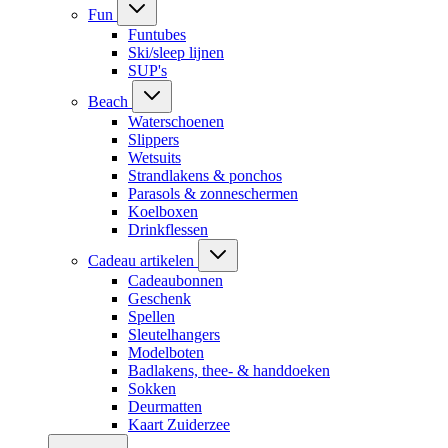
Fun
Funtubes
Ski/sleep lijnen
SUP's
Beach
Waterschoenen
Slippers
Wetsuits
Strandlakens & ponchos
Parasols & zonneschermen
Koelboxen
Drinkflessen
Cadeau artikelen
Cadeaubonnen
Geschenk
Spellen
Sleutelhangers
Modelboten
Badlakens, thee- & handdoeken
Sokken
Deurmatten
Kaart Zuiderzee