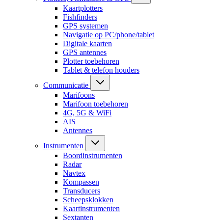
Kaartplotters
Fishfinders
GPS systemen
Navigatie op PC/phone/tablet
Digitale kaarten
GPS antennes
Plotter toebehoren
Tablet & telefon houders
Communicatie
Marifoons
Marifoon toebehoren
4G, 5G & WiFi
AIS
Antennes
Instrumenten
Boordinstrumenten
Radar
Navtex
Kompassen
Transducers
Scheepsklokken
Kaartinstrumenten
Sextanten