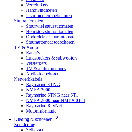
Verrekijkers
Handwindmeters
Instrumenten toebehoren
Stuurautomaten
Stuurwiel stuurautomaten
Helmstok stuurautomaten
Onderdekse stuurautomaten
Stuurautomaat toebehoren
TV & Audio
Radio's
Luidsprekers & subwoofers
Versterkers
TV & audio antennes
Audio toebehoren
Netwerkkabels
Raymarine STNG
NMEA 2000
Raymarine STNG naar ST1
NMEA 2000 naar NMEA 0183
Raymarine RayNet
Motorinformatie
Kleding & schoenen
Zeilkleding
Zeiljassen