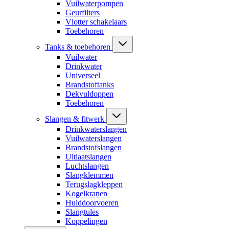
Vuilwaterpompen
Geurfilters
Vlotter schakelaars
Toebehoren
Tanks & toebehoren
Vuilwater
Drinkwater
Universeel
Brandstoftanks
Dekvuldoppen
Toebehoren
Slangen & fitwerk
Drinkwaterslangen
Vuilwaterslangen
Brandstofslangen
Uitlaatslangen
Luchtslangen
Slangklemmen
Terugslagkleppen
Kogelkranen
Huiddoorvoeren
Slangtules
Koppelingen