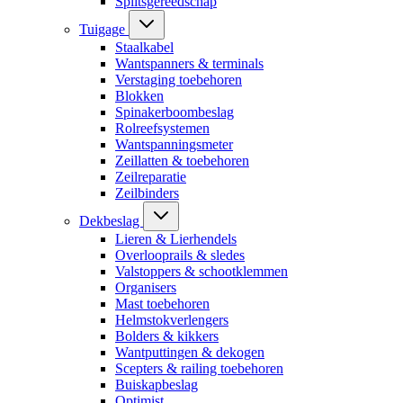
Splitsgereedschap
Tuigage
Staalkabel
Wantspanners & terminals
Verstaging toebehoren
Blokken
Spinakerboombeslag
Rolreefsystemen
Wantspanningsmeter
Zeillatten & toebehoren
Zeilreparatie
Zeilbinders
Dekbeslag
Lieren & Lierhendels
Overlooprails & sledes
Valstoppers & schootklemmen
Organisers
Mast toebehoren
Helmstokverlengers
Bolders & kikkers
Wantputtingen & dekogen
Scepters & railing toebehoren
Buiskapbeslag
Optimist