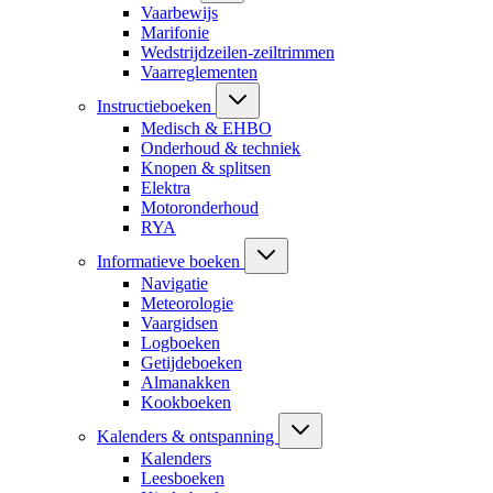
Vaarbewijs
Marifonie
Wedstrijdzeilen-zeiltrimmen
Vaarreglementen
Instructieboeken
Medisch & EHBO
Onderhoud & techniek
Knopen & splitsen
Elektra
Motoronderhoud
RYA
Informatieve boeken
Navigatie
Meteorologie
Vaargidsen
Logboeken
Getijdeboeken
Almanakken
Kookboeken
Kalenders & ontspanning
Kalenders
Leesboeken