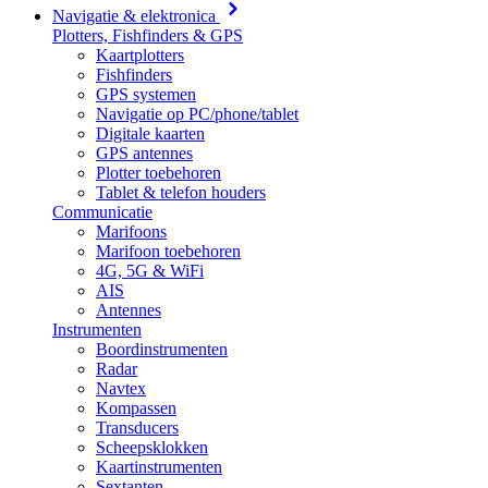
Navigatie & elektronica
Plotters, Fishfinders & GPS
Kaartplotters
Fishfinders
GPS systemen
Navigatie op PC/phone/tablet
Digitale kaarten
GPS antennes
Plotter toebehoren
Tablet & telefon houders
Communicatie
Marifoons
Marifoon toebehoren
4G, 5G & WiFi
AIS
Antennes
Instrumenten
Boordinstrumenten
Radar
Navtex
Kompassen
Transducers
Scheepsklokken
Kaartinstrumenten
Sextanten