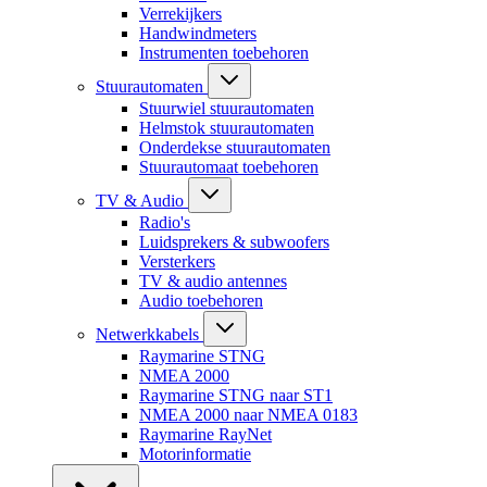
Verrekijkers
Handwindmeters
Instrumenten toebehoren
Stuurautomaten
Stuurwiel stuurautomaten
Helmstok stuurautomaten
Onderdekse stuurautomaten
Stuurautomaat toebehoren
TV & Audio
Radio's
Luidsprekers & subwoofers
Versterkers
TV & audio antennes
Audio toebehoren
Netwerkkabels
Raymarine STNG
NMEA 2000
Raymarine STNG naar ST1
NMEA 2000 naar NMEA 0183
Raymarine RayNet
Motorinformatie