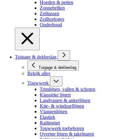
Hoeden & petten
Zonnebrillen
Zeiltassen
Zeilhorloges
Onderhoud
Tuigage & dekbeslag
Tuigage & dekbeslag
Bekijk alles
Touwwerk
Trimlijnen, vallen & schoten
Klassieke lijnen
Landvasten & ankerlijnen
Kite- & windsurflijnen
Vlaggenlijnen
Elastiek
Railingnet
Touwwerk toebehoren
Overige lijnen & takelgaren