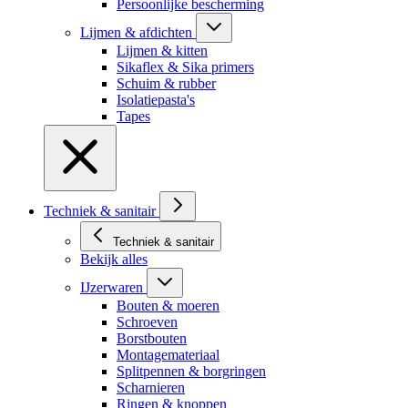
Persoonlijke bescherming
Lijmen & afdichten
Lijmen & kitten
Sikaflex & Sika primers
Schuim & rubber
Isolatiepasta's
Tapes
Techniek & sanitair
Techniek & sanitair
Bekijk alles
IJzerwaren
Bouten & moeren
Schroeven
Borstbouten
Montagemateriaal
Splitpennen & borgringen
Scharnieren
Ringen & knoppen