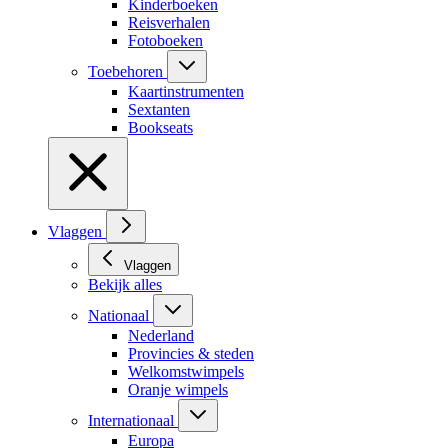
Kinderboeken
Reisverhalen
Fotoboeken
Toebehoren
Kaartinstrumenten
Sextanten
Bookseats
Vlaggen
Vlaggen
Bekijk alles
Nationaal
Nederland
Provincies & steden
Welkomstwimpels
Oranje wimpels
Internationaal
Europa