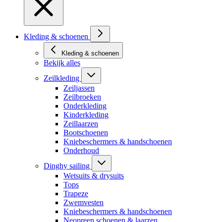
Kleding & schoenen
Kleding & schoenen
Bekijk alles
Zeilkleding
Zeiljassen
Zeilbroeken
Onderkleding
Kinderkleding
Zeillaarzen
Bootschoenen
Kniebeschermers & handschoenen
Onderhoud
Dinghy sailing
Wetsuits & drysuits
Tops
Trapeze
Zwemvesten
Kniebeschermers & handschoenen
Neopreen schoenen & laarzen