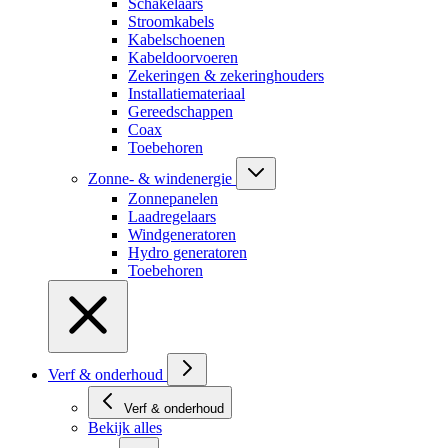
Schakelaars
Stroomkabels
Kabelschoenen
Kabeldoorvoeren
Zekeringen & zekeringhouders
Installatiemateriaal
Gereedschappen
Coax
Toebehoren
Zonne- & windenergie
Zonnepanelen
Laadregelaars
Windgeneratoren
Hydro generatoren
Toebehoren
Verf & onderhoud
Verf & onderhoud
Bekijk alles