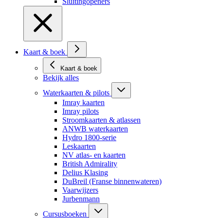
Sluitingopeners
Kaart & boek
Kaart & boek
Bekijk alles
Waterkaarten & pilots
Imray kaarten
Imray pilots
Stroomkaarten & atlassen
ANWB waterkaarten
Hydro 1800-serie
Leskaarten
NV atlas- en kaarten
British Admirality
Delius Klasing
DuBreil (Franse binnenwateren)
Vaarwijzers
Jurbenmann
Cursusboeken