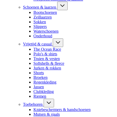
Schoenen & laarzen
Bootschoenen
Zeillaarzen
Sokken
Slippers
Waterschoenen
Onderhoud
Vrijetijd & casual
The Ocean Race
Polo's & shirts
Truien & vesten
Softshells & fleece
Jurken & rokken
Shorts
Broeken
Regenkleding
Jassen
Clubkleding
Riemen
Toebehoren
Kniebeschermers & handschoenen
Mutsen & sjaals