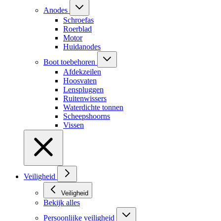
Anodes
Schroefas
Roerblad
Motor
Huidanodes
Boot toebehoren
Afdekzeilen
Hoosvaten
Lenspluggen
Ruitenwissers
Waterdichte tonnen
Scheepshoorns
Vissen
Veiligheid
Veiligheid
Bekijk alles
Persoonlijke veiligheid