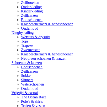
Zeilbroeken
Onderkleding
Kinderkleding
Zeillaarzen
Bootschoenen
Kniebeschermers & handschoenen
Onderhoud
Dinghy sailing
Wetsuits & drysuits
Tops
Trapeze
Zwemvesten
Kniebeschermers & handschoenen
Neopreen schoenen & laarzen
Schoenen & laarzen
Bootschoenen
Zeillaarzen
Sokken
Slippers
Waterschoenen
Onderhoud
Vrijetijd & casual
The Ocean Race
Polo's & shirts
Truien & vesten