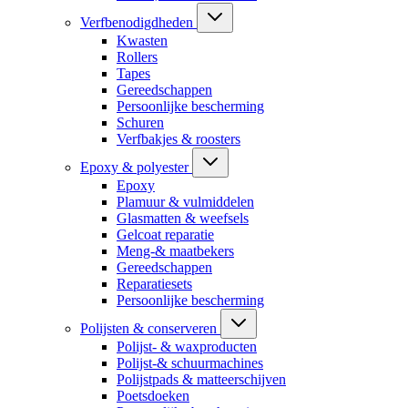
Verfbenodigdheden
Kwasten
Rollers
Tapes
Gereedschappen
Persoonlijke bescherming
Schuren
Verfbakjes & roosters
Epoxy & polyester
Epoxy
Plamuur & vulmiddelen
Glasmatten & weefsels
Gelcoat reparatie
Meng-& maatbekers
Gereedschappen
Reparatiesets
Persoonlijke bescherming
Polijsten & conserveren
Polijst- & waxproducten
Polijst-& schuurmachines
Polijstpads & matteerschijven
Poetsdoeken