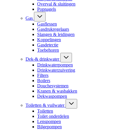
Overval & sluitingen
Popnagels
Gas
Gasflessen
Gasdrukregelaars
Slangen & leidingen
Koppelingen
Gasdetectie
Toebehoren
Dek-& drinkwater
Drinkwaterpompen
Drinkwaterzuivering
Filters
Boilers
Douchesystemen
Kranen & wasbakken
Dekwaspompen
Toiletten & vuilwater
Toiletten
Toilet onderdelen
Lenspompen
Bilgepompen