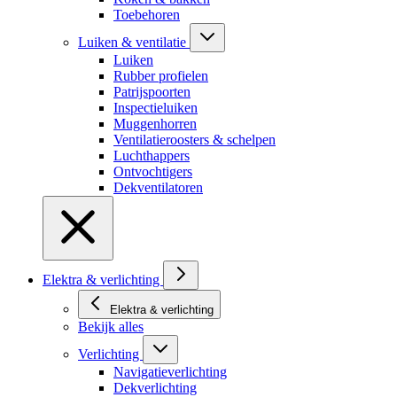
Toebehoren
Luiken & ventilatie
Luiken
Rubber profielen
Patrijspoorten
Inspectieluiken
Muggenhorren
Ventilatieroosters & schelpen
Luchthappers
Ontvochtigers
Dekventilatoren
Elektra & verlichting
Elektra & verlichting
Bekijk alles
Verlichting
Navigatieverlichting
Dekverlichting