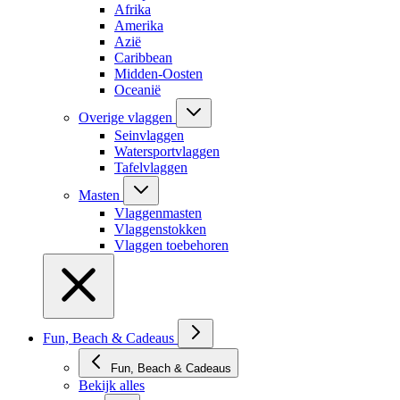
Afrika
Amerika
Azië
Caribbean
Midden-Oosten
Oceanië
Overige vlaggen
Seinvlaggen
Watersportvlaggen
Tafelvlaggen
Masten
Vlaggenmasten
Vlaggenstokken
Vlaggen toebehoren
Fun, Beach & Cadeaus
Fun, Beach & Cadeaus
Bekijk alles