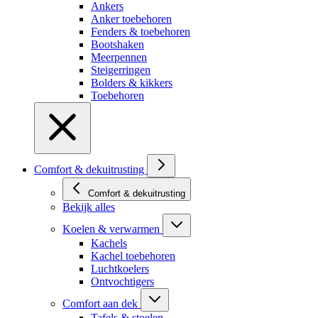
Ankers
Anker toebehoren
Fenders & toebehoren
Bootshaken
Meerpennen
Steigerringen
Bolders & kikkers
Toebehoren
Comfort & dekuitrusting
Comfort & dekuitrusting
Bekijk alles
Koelen & verwarmen
Kachels
Kachel toebehoren
Luchtkoelers
Ontvochtigers
Comfort aan dek
Tafels & stoelen