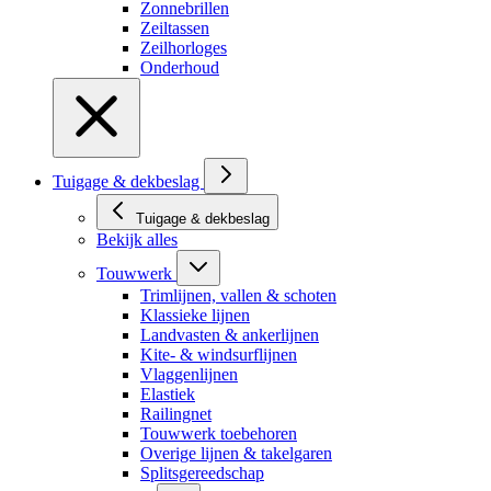
Zonnebrillen
Zeiltassen
Zeilhorloges
Onderhoud
Tuigage & dekbeslag
Tuigage & dekbeslag
Bekijk alles
Touwwerk
Trimlijnen, vallen & schoten
Klassieke lijnen
Landvasten & ankerlijnen
Kite- & windsurflijnen
Vlaggenlijnen
Elastiek
Railingnet
Touwwerk toebehoren
Overige lijnen & takelgaren
Splitsgereedschap