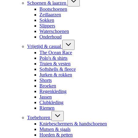
Schoenen & laarzen
Bootschoenen
Zeillaarzen
Sokken
Slippers
Waterschoenen
Onderhoud
Vrijetijd & casual
The Ocean Race
Polo's & shirts
Truien & vesten
Softshells & fleece
Jurken & rokken
Shorts
Broeken
Regenkleding
Jassen
Clubkleding
Riemen
Toebehoren
Kniebeschermers & handschoenen
Mutsen & sjaals
Hoeden & petten