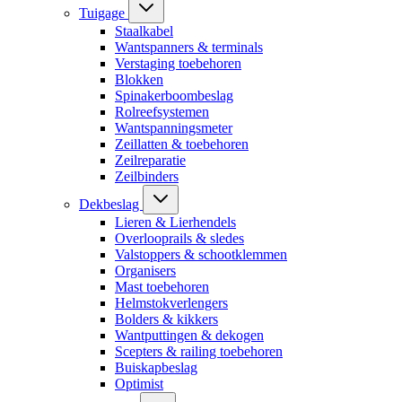
Tuigage
Staalkabel
Wantspanners & terminals
Verstaging toebehoren
Blokken
Spinakerboombeslag
Rolreefsystemen
Wantspanningsmeter
Zeillatten & toebehoren
Zeilreparatie
Zeilbinders
Dekbeslag
Lieren & Lierhendels
Overlooprails & sledes
Valstoppers & schootklemmen
Organisers
Mast toebehoren
Helmstokverlengers
Bolders & kikkers
Wantputtingen & dekogen
Scepters & railing toebehoren
Buiskapbeslag
Optimist