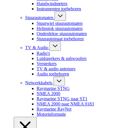
Handwindmeters
Instrumenten toebehoren
Stuurautomaten
Stuurwiel stuurautomaten
Helmstok stuurautomaten
Onderdekse stuurautomaten
Stuurautomaat toebehoren
TV & Audio
Radio's
Luidsprekers & subwoofers
Versterkers
TV & audio antennes
Audio toebehoren
Netwerkkabels
Raymarine STNG
NMEA 2000
Raymarine STNG naar ST1
NMEA 2000 naar NMEA 0183
Raymarine RayNet
Motorinformatie