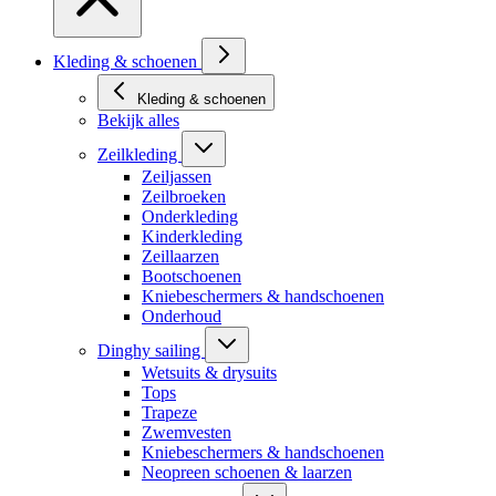
Kleding & schoenen
Kleding & schoenen
Bekijk alles
Zeilkleding
Zeiljassen
Zeilbroeken
Onderkleding
Kinderkleding
Zeillaarzen
Bootschoenen
Kniebeschermers & handschoenen
Onderhoud
Dinghy sailing
Wetsuits & drysuits
Tops
Trapeze
Zwemvesten
Kniebeschermers & handschoenen
Neopreen schoenen & laarzen