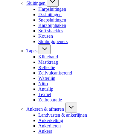
Sluitingen
Harpsluitingen
D-sluitingen
Snapsluitingen
Karabijnhaken
Soft shackles
Kousen
Sluitingopeners
Tapes
Klitteband
Mastkraag
Reflectie
Zelfvulcaniserend
Waterlijn
Nitto
Antislip
Textiel
Zeilreparatie
Ankeren & afmeren
Landvasten & ankerlijnen
Ankerketting
Ankerlieren
Ankers