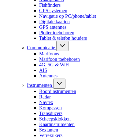
Fishfinders
GPS systemen
Navigatie op PC/phone/tablet
Digitale kaarten
GPS antennes
Plotter toebehoren
Tablet & telefon houders
Communicatie
Marifoons
Marifoon toebehoren
4G, 5G & WiFi
AIS
Antennes
Instrumenten
Boordinstrumenten
Radar
Navtex
Kompassen
Transducers
Scheepsklokken
Kaartinstrumenten
Sextanten
Verrekijkers