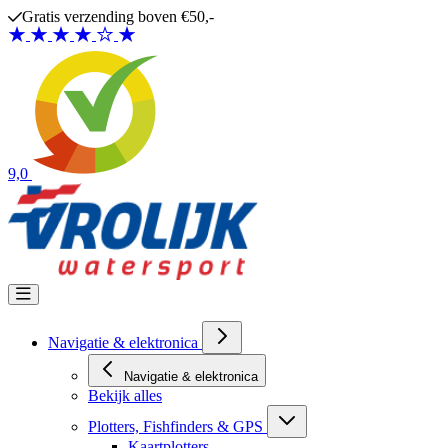
Ga naar de inhoud
Gratis verzending boven €50,-
9,0
Navigatie & elektronica
Navigatie & elektronica
Bekijk alles
Plotters, Fishfinders & GPS
Kaartplotters