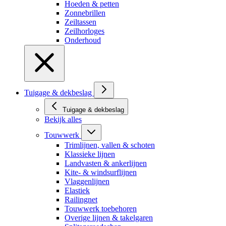
Hoeden & petten
Zonnebrillen
Zeiltassen
Zeilhorloges
Onderhoud
Tuigage & dekbeslag
Tuigage & dekbeslag
Bekijk alles
Touwwerk
Trimlijnen, vallen & schoten
Klassieke lijnen
Landvasten & ankerlijnen
Kite- & windsurflijnen
Vlaggenlijnen
Elastiek
Railingnet
Touwwerk toebehoren
Overige lijnen & takelgaren