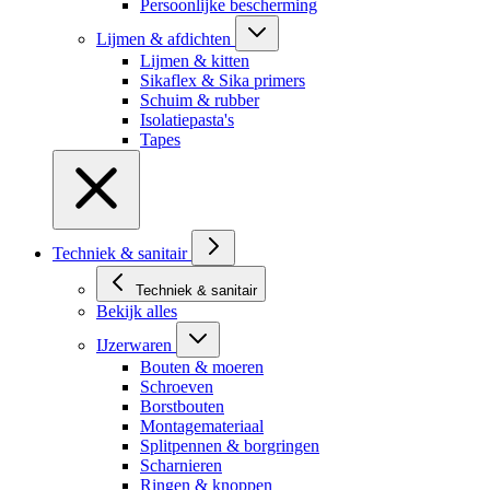
Persoonlijke bescherming
Lijmen & afdichten
Lijmen & kitten
Sikaflex & Sika primers
Schuim & rubber
Isolatiepasta's
Tapes
Techniek & sanitair
Techniek & sanitair
Bekijk alles
IJzerwaren
Bouten & moeren
Schroeven
Borstbouten
Montagemateriaal
Splitpennen & borgringen
Scharnieren
Ringen & knoppen