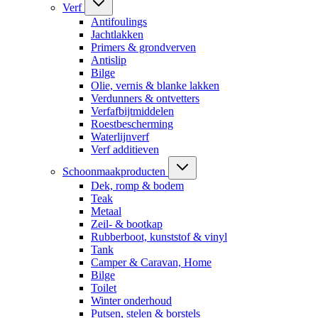
Verf
Antifoulings
Jachtlakken
Primers & grondverven
Antislip
Bilge
Olie, vernis & blanke lakken
Verdunners & ontvetters
Verfafbijtmiddelen
Roestbescherming
Waterlijnverf
Verf additieven
Schoonmaakproducten
Dek, romp & bodem
Teak
Metaal
Zeil- & bootkap
Rubberboot, kunststof & vinyl
Tank
Camper & Caravan, Home
Bilge
Toilet
Winter onderhoud
Putsen, stelen & borstels