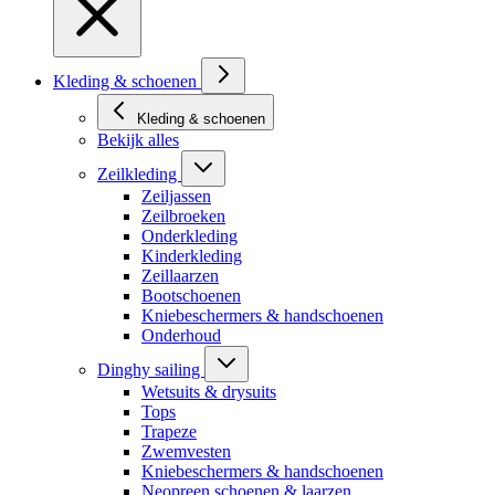
Kleding & schoenen
Kleding & schoenen
Bekijk alles
Zeilkleding
Zeiljassen
Zeilbroeken
Onderkleding
Kinderkleding
Zeillaarzen
Bootschoenen
Kniebeschermers & handschoenen
Onderhoud
Dinghy sailing
Wetsuits & drysuits
Tops
Trapeze
Zwemvesten
Kniebeschermers & handschoenen
Neopreen schoenen & laarzen