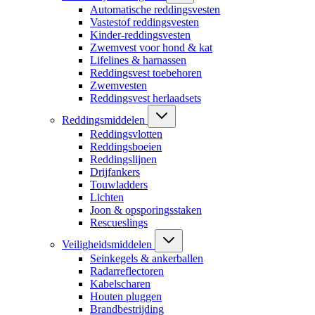
Automatische reddingsvesten
Vastestof reddingsvesten
Kinder-reddingsvesten
Zwemvest voor hond & kat
Lifelines & harnassen
Reddingsvest toebehoren
Zwemvesten
Reddingsvest herlaadsets
Reddingsmiddelen
Reddingsvlotten
Reddingsboeien
Reddingslijnen
Drijfankers
Touwladders
Lichten
Joon & opsporingsstaken
Rescueslings
Veiligheidsmiddelen
Seinkegels & ankerballen
Radarreflectoren
Kabelscharen
Houten pluggen
Brandbestrijding