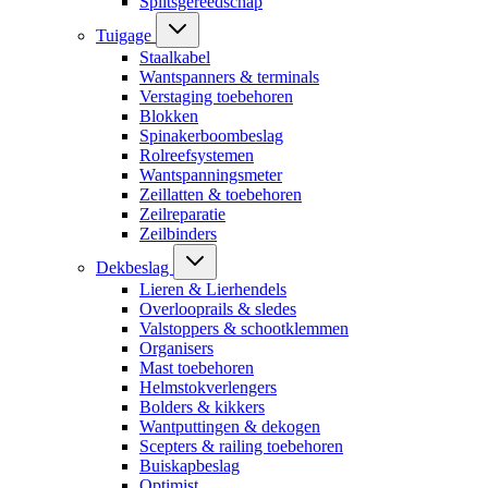
Splitsgereedschap
Tuigage
Staalkabel
Wantspanners & terminals
Verstaging toebehoren
Blokken
Spinakerboombeslag
Rolreefsystemen
Wantspanningsmeter
Zeillatten & toebehoren
Zeilreparatie
Zeilbinders
Dekbeslag
Lieren & Lierhendels
Overlooprails & sledes
Valstoppers & schootklemmen
Organisers
Mast toebehoren
Helmstokverlengers
Bolders & kikkers
Wantputtingen & dekogen
Scepters & railing toebehoren
Buiskapbeslag
Optimist