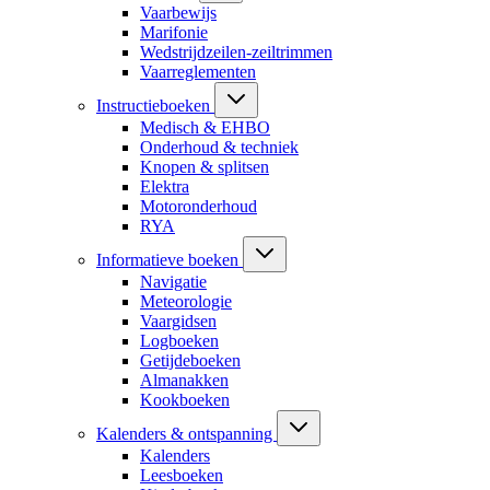
Vaarbewijs
Marifonie
Wedstrijdzeilen-zeiltrimmen
Vaarreglementen
Instructieboeken
Medisch & EHBO
Onderhoud & techniek
Knopen & splitsen
Elektra
Motoronderhoud
RYA
Informatieve boeken
Navigatie
Meteorologie
Vaargidsen
Logboeken
Getijdeboeken
Almanakken
Kookboeken
Kalenders & ontspanning
Kalenders
Leesboeken