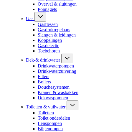
Overval & sluitingen
Popnagels
Gas
Gasflessen
Gasdrukregelaars
Slangen & leidingen
Koppelingen
Gasdetectie
Toebehoren
Dek-& drinkwater
Drinkwaterpompen
Drinkwaterzuivering
Filters
Boilers
Douchesystemen
Kranen & wasbakken
Dekwaspompen
Toiletten & vuilwater
Toiletten
Toilet onderdelen
Lenspompen
Bilgepompen