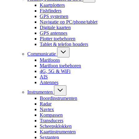
Kaartplotters
Fishfinders
GPS systemen
Navigatie op PC/phone/tablet
Digitale kaarten
GPS antennes
Plotter toebehoren
Tablet & telefon houders
Communicatie
Marifoons
Marifoon toebehoren
4G, 5G & WiFi
AIS
Antennes
Instrumenten
Boordinstrumenten
Radar
Navtex
Kompassen
Transducers
Scheepsklokken
Kaartinstrumenten
Sextanten