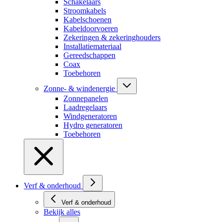
Schakelaars
Stroomkabels
Kabelschoenen
Kabeldoorvoeren
Zekeringen & zekeringhouders
Installatiemateriaal
Gereedschappen
Coax
Toebehoren
Zonne- & windenergie
Zonnepanelen
Laadregelaars
Windgeneratoren
Hydro generatoren
Toebehoren
Verf & onderhoud
Verf & onderhoud
Bekijk alles