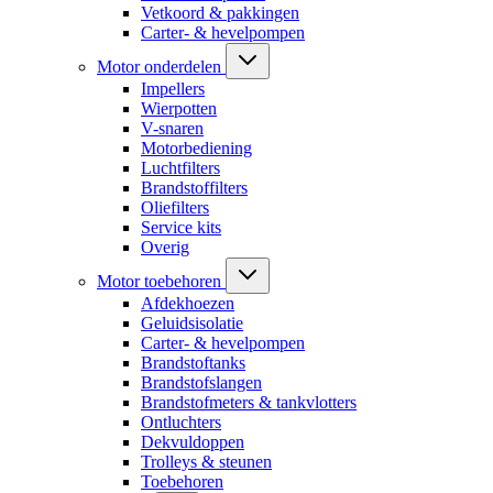
Vetkoord & pakkingen
Carter- & hevelpompen
Motor onderdelen
Impellers
Wierpotten
V-snaren
Motorbediening
Luchtfilters
Brandstoffilters
Oliefilters
Service kits
Overig
Motor toebehoren
Afdekhoezen
Geluidsisolatie
Carter- & hevelpompen
Brandstoftanks
Brandstofslangen
Brandstofmeters & tankvlotters
Ontluchters
Dekvuldoppen
Trolleys & steunen
Toebehoren