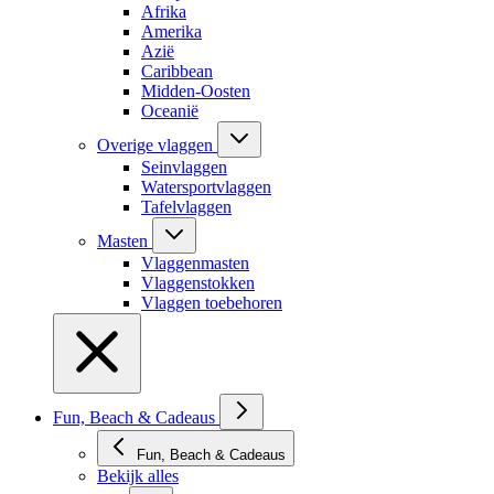
Afrika
Amerika
Azië
Caribbean
Midden-Oosten
Oceanië
Overige vlaggen
Seinvlaggen
Watersportvlaggen
Tafelvlaggen
Masten
Vlaggenmasten
Vlaggenstokken
Vlaggen toebehoren
Fun, Beach & Cadeaus
Fun, Beach & Cadeaus
Bekijk alles