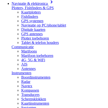
Navigatie & elektronica
Plotters, Fishfinders & GPS
Kaartplotters
Fishfinders
GPS systemen
Navigatie op PC/phone/tablet
Digitale kaarten
GPS antennes
Plotter toebehoren
Tablet & telefon houders
Communicatie
Marifoons
Marifoon toebehoren
4G, 5G & WiFi
AIS
Antennes
Instrumenten
Boordinstrumenten
Radar
Navtex
Kompassen
Transducers
Scheepsklokken
Kaartinstrumenten
Sextanten