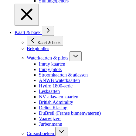
Sluitingopeners
Kaart & boek
Kaart & boek
Bekijk alles
Waterkaarten & pilots
Imray kaarten
Imray pilots
Stroomkaarten & atlassen
ANWB waterkaarten
Hydro 1800-serie
Leskaarten
NV atlas- en kaarten
British Admirality
Delius Klasing
DuBreil (Franse binnenwateren)
Vaarwijzers
Jurbenmann
Cursusboeken