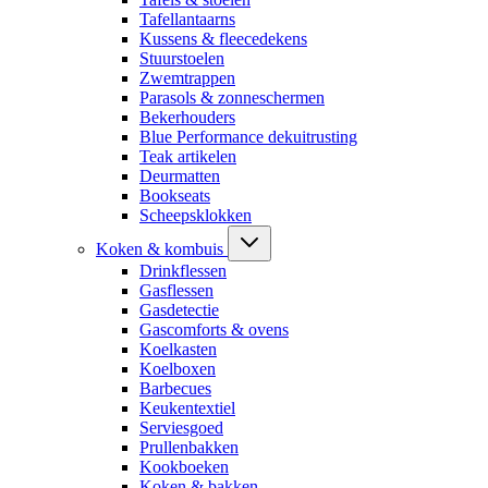
Tafellantaarns
Kussens & fleecedekens
Stuurstoelen
Zwemtrappen
Parasols & zonneschermen
Bekerhouders
Blue Performance dekuitrusting
Teak artikelen
Deurmatten
Bookseats
Scheepsklokken
Koken & kombuis
Drinkflessen
Gasflessen
Gasdetectie
Gascomforts & ovens
Koelkasten
Koelboxen
Barbecues
Keukentextiel
Serviesgoed
Prullenbakken
Kookboeken
Koken & bakken