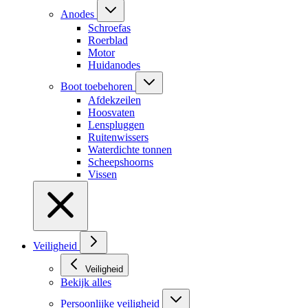
Anodes
Schroefas
Roerblad
Motor
Huidanodes
Boot toebehoren
Afdekzeilen
Hoosvaten
Lenspluggen
Ruitenwissers
Waterdichte tonnen
Scheepshoorns
Vissen
Veiligheid
Veiligheid
Bekijk alles
Persoonlijke veiligheid