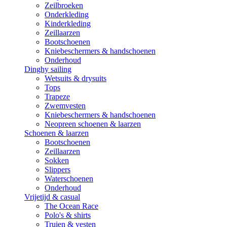
Zeilbroeken
Onderkleding
Kinderkleding
Zeillaarzen
Bootschoenen
Kniebeschermers & handschoenen
Onderhoud
Dinghy sailing
Wetsuits & drysuits
Tops
Trapeze
Zwemvesten
Kniebeschermers & handschoenen
Neopreen schoenen & laarzen
Schoenen & laarzen
Bootschoenen
Zeillaarzen
Sokken
Slippers
Waterschoenen
Onderhoud
Vrijetijd & casual
The Ocean Race
Polo's & shirts
Truien & vesten