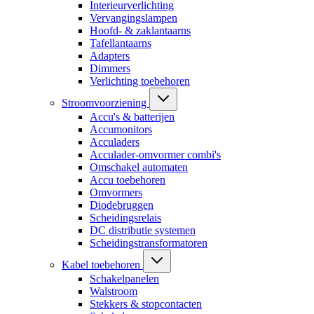
Interieurverlichting
Vervangingslampen
Hoofd- & zaklantaarns
Tafellantaarns
Adapters
Dimmers
Verlichting toebehoren
Stroomvoorziening
Accu's & batterijen
Accumonitors
Acculaders
Acculader-omvormer combi's
Omschakel automaten
Accu toebehoren
Omvormers
Diodebruggen
Scheidingsrelais
DC distributie systemen
Scheidingstransformatoren
Kabel toebehoren
Schakelpanelen
Walstroom
Stekkers & stopcontacten