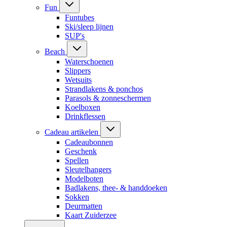
Fun
Funtubes
Ski/sleep lijnen
SUP's
Beach
Waterschoenen
Slippers
Wetsuits
Strandlakens & ponchos
Parasols & zonneschermen
Koelboxen
Drinkflessen
Cadeau artikelen
Cadeaubonnen
Geschenk
Spellen
Sleutelhangers
Modelboten
Badlakens, thee- & handdoeken
Sokken
Deurmatten
Kaart Zuiderzee