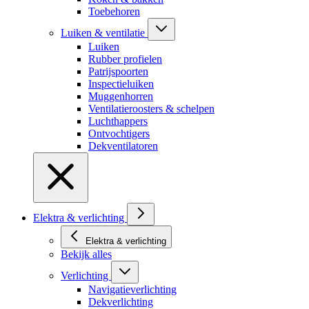
Toebehoren
Luiken & ventilatie
Luiken
Rubber profielen
Patrijspoorten
Inspectieluiken
Muggenhorren
Ventilatieroosters & schelpen
Luchthappers
Ontvochtigers
Dekventilatoren
Elektra & verlichting
Elektra & verlichting
Bekijk alles
Verlichting
Navigatieverlichting
Dekverlichting