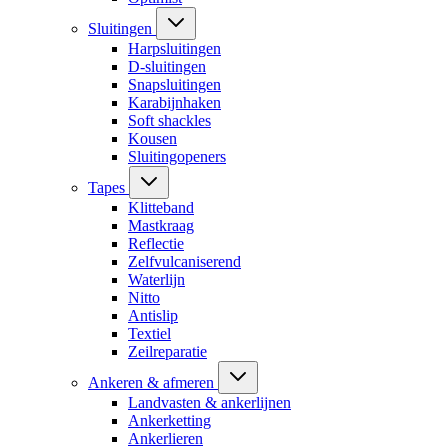
Sluitingen
Harpsluitingen
D-sluitingen
Snapsluitingen
Karabijnhaken
Soft shackles
Kousen
Sluitingopeners
Tapes
Klitteband
Mastkraag
Reflectie
Zelfvulcaniserend
Waterlijn
Nitto
Antislip
Textiel
Zeilreparatie
Ankeren & afmeren
Landvasten & ankerlijnen
Ankerketting
Ankerlieren