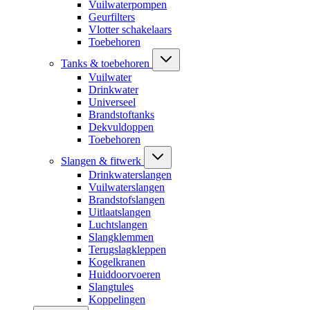
Vuilwaterpompen
Geurfilters
Vlotter schakelaars
Toebehoren
Tanks & toebehoren
Vuilwater
Drinkwater
Universeel
Brandstoftanks
Dekvuldoppen
Toebehoren
Slangen & fitwerk
Drinkwaterslangen
Vuilwaterslangen
Brandstofslangen
Uitlaatslangen
Luchtslangen
Slangklemmen
Terugslagkleppen
Kogelkranen
Huiddoorvoeren
Slangtules
Koppelingen