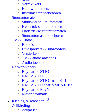
Verrekijkers
Handwindmeters
Instrumenten toebehoren
Stuurautomaten
Stuurwiel stuurautomaten
Helmstok stuurautomaten
Onderdekse stuurautomaten
Stuurautomaat toebehoren
TV & Audio
Radio's
Luidsprekers & subwoofers
Versterkers
TV & audio antennes
Audio toebehoren
Netwerkkabels
Raymarine STNG
NMEA 2000
Raymarine STNG naar ST1
NMEA 2000 naar NMEA 0183
Raymarine RayNet
Motorinformatie
Kleding & schoenen
Zeilkleding
Zeiljassen