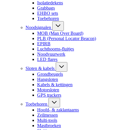
Isolatiedekens
Grabbags
EHBO sets
Toebehoren
Noodsignalen
MOB (Man Over Board)
PLB (Personal Locator Beacon)
EPIRB
Luchthoorns-fluitjes
Noodvuurwerk
LED flares
Sloten & kabels
Grondbeugels
Hangsloten
Kabels & kettingen
Motorsloten
GPS trackers
Toebehoren
Hoofd- & zaklantaarns
Zeilmessen
Multi-tools
Mastbroeken