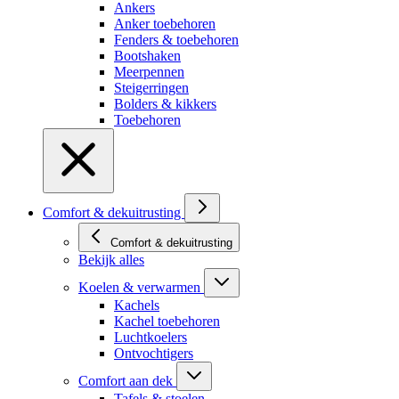
Ankers
Anker toebehoren
Fenders & toebehoren
Bootshaken
Meerpennen
Steigerringen
Bolders & kikkers
Toebehoren
Comfort & dekuitrusting
Comfort & dekuitrusting
Bekijk alles
Koelen & verwarmen
Kachels
Kachel toebehoren
Luchtkoelers
Ontvochtigers
Comfort aan dek
Tafels & stoelen