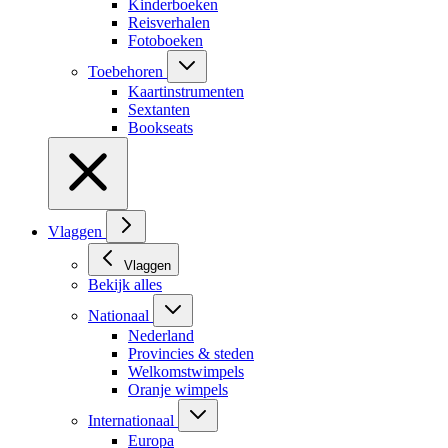
Kinderboeken
Reisverhalen
Fotoboeken
Toebehoren
Kaartinstrumenten
Sextanten
Bookseats
Vlaggen
Vlaggen
Bekijk alles
Nationaal
Nederland
Provincies & steden
Welkomstwimpels
Oranje wimpels
Internationaal
Europa