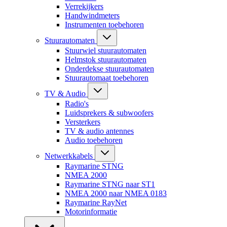
Verrekijkers
Handwindmeters
Instrumenten toebehoren
Stuurautomaten
Stuurwiel stuurautomaten
Helmstok stuurautomaten
Onderdekse stuurautomaten
Stuurautomaat toebehoren
TV & Audio
Radio's
Luidsprekers & subwoofers
Versterkers
TV & audio antennes
Audio toebehoren
Netwerkkabels
Raymarine STNG
NMEA 2000
Raymarine STNG naar ST1
NMEA 2000 naar NMEA 0183
Raymarine RayNet
Motorinformatie