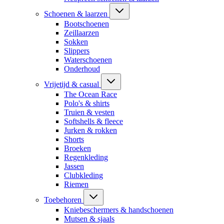
Schoenen & laarzen
Bootschoenen
Zeillaarzen
Sokken
Slippers
Waterschoenen
Onderhoud
Vrijetijd & casual
The Ocean Race
Polo's & shirts
Truien & vesten
Softshells & fleece
Jurken & rokken
Shorts
Broeken
Regenkleding
Jassen
Clubkleding
Riemen
Toebehoren
Kniebeschermers & handschoenen
Mutsen & sjaals