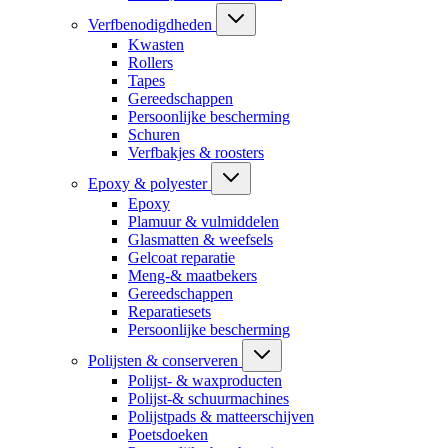
Verfbenodigdheden
Kwasten
Rollers
Tapes
Gereedschappen
Persoonlijke bescherming
Schuren
Verfbakjes & roosters
Epoxy & polyester
Epoxy
Plamuur & vulmiddelen
Glasmatten & weefsels
Gelcoat reparatie
Meng-& maatbekers
Gereedschappen
Reparatiesets
Persoonlijke bescherming
Polijsten & conserveren
Polijst- & waxproducten
Polijst-& schuurmachines
Polijstpads & matteerschijven
Poetsdoeken