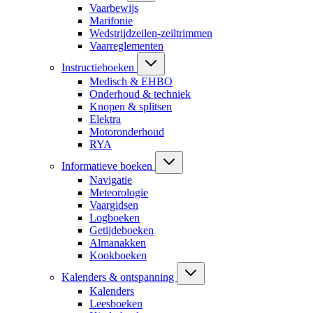
Vaarbewijs
Marifonie
Wedstrijdzeilen-zeiltrimmen
Vaarreglementen
Instructieboeken
Medisch & EHBO
Onderhoud & techniek
Knopen & splitsen
Elektra
Motoronderhoud
RYA
Informatieve boeken
Navigatie
Meteorologie
Vaargidsen
Logboeken
Getijdeboeken
Almanakken
Kookboeken
Kalenders & ontspanning
Kalenders
Leesboeken