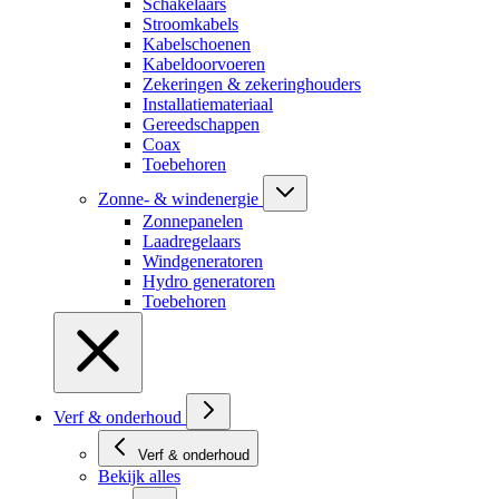
Schakelaars
Stroomkabels
Kabelschoenen
Kabeldoorvoeren
Zekeringen & zekeringhouders
Installatiemateriaal
Gereedschappen
Coax
Toebehoren
Zonne- & windenergie
Zonnepanelen
Laadregelaars
Windgeneratoren
Hydro generatoren
Toebehoren
Verf & onderhoud
Verf & onderhoud
Bekijk alles