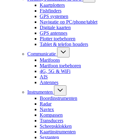
Kaartplotters
Fishfinders
GPS systemen
Navigatie op PC/phone/tablet
Digitale kaarten
GPS antennes
Plotter toebehoren
Tablet & telefon houders
Communicatie
Marifoons
Marifoon toebehoren
4G, 5G & WiFi
AIS
Antennes
Instrumenten
Boordinstrumenten
Radar
Navtex
Kompassen
Transducers
Scheepsklokken
Kaartinstrumenten
Sextanten