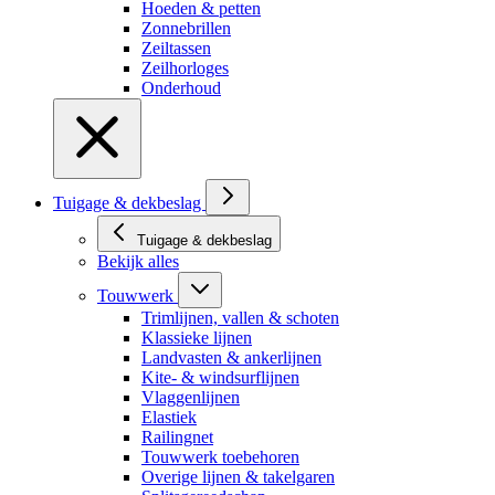
Hoeden & petten
Zonnebrillen
Zeiltassen
Zeilhorloges
Onderhoud
Tuigage & dekbeslag
Tuigage & dekbeslag
Bekijk alles
Touwwerk
Trimlijnen, vallen & schoten
Klassieke lijnen
Landvasten & ankerlijnen
Kite- & windsurflijnen
Vlaggenlijnen
Elastiek
Railingnet
Touwwerk toebehoren
Overige lijnen & takelgaren