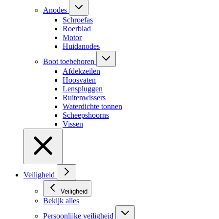
Anodes
Schroefas
Roerblad
Motor
Huidanodes
Boot toebehoren
Afdekzeilen
Hoosvaten
Lenspluggen
Ruitenwissers
Waterdichte tonnen
Scheepshoorns
Vissen
Veiligheid
Veiligheid
Bekijk alles
Persoonlijke veiligheid