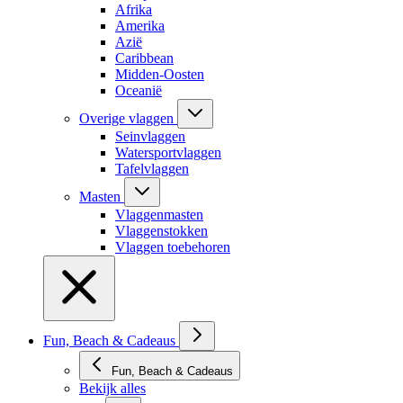
Afrika
Amerika
Azië
Caribbean
Midden-Oosten
Oceanië
Overige vlaggen
Seinvlaggen
Watersportvlaggen
Tafelvlaggen
Masten
Vlaggenmasten
Vlaggenstokken
Vlaggen toebehoren
Fun, Beach & Cadeaus
Fun, Beach & Cadeaus
Bekijk alles