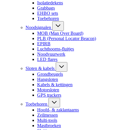
Isolatiedekens
Grabbags
EHBO sets
Toebehoren
Noodsignalen
MOB (Man Over Board)
PLB (Personal Locator Beacon)
EPIRB
Luchthoorns-fluitjes
Noodvuurwerk
LED flares
Sloten & kabels
Grondbeugels
Hangsloten
Kabels & kettingen
Motorsloten
GPS trackers
Toebehoren
Hoofd- & zaklantaarns
Zeilmessen
Multi-tools
Mastbroeken