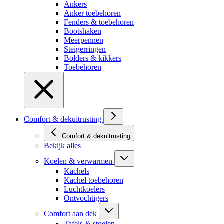
Ankers
Anker toebehoren
Fenders & toebehoren
Bootshaken
Meerpennen
Steigerringen
Bolders & kikkers
Toebehoren
Comfort & dekuitrusting
Comfort & dekuitrusting
Bekijk alles
Koelen & verwarmen
Kachels
Kachel toebehoren
Luchtkoelers
Ontvochtigers
Comfort aan dek
Tafels & stoelen