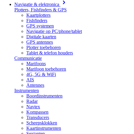
Navigatie & elektronica
Plotters, Fishfinders & GPS
Kaartplotters
Fishfinders
GPS systemen
Navigatie op PC/phone/tablet
Digitale kaarten
GPS antennes
Plotter toebehoren
Tablet & telefon houders
Communicatie
Marifoons
Marifoon toebehoren
4G, 5G & WiFi
AIS
Antennes
Instrumenten
Boordinstrumenten
Radar
Navtex
Kompassen
Transducers
Scheepsklokken
Kaartinstrumenten
Sextanten