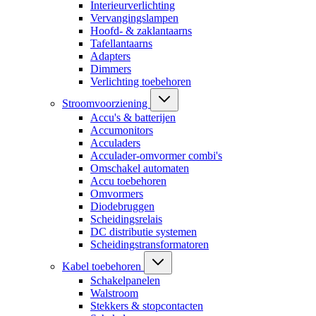
Interieurverlichting
Vervangingslampen
Hoofd- & zaklantaarns
Tafellantaarns
Adapters
Dimmers
Verlichting toebehoren
Stroomvoorziening
Accu's & batterijen
Accumonitors
Acculaders
Acculader-omvormer combi's
Omschakel automaten
Accu toebehoren
Omvormers
Diodebruggen
Scheidingsrelais
DC distributie systemen
Scheidingstransformatoren
Kabel toebehoren
Schakelpanelen
Walstroom
Stekkers & stopcontacten