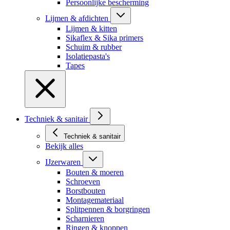
Persoonlijke bescherming
Lijmen & afdichten
Lijmen & kitten
Sikaflex & Sika primers
Schuim & rubber
Isolatiepasta's
Tapes
Techniek & sanitair
Techniek & sanitair
Bekijk alles
IJzerwaren
Bouten & moeren
Schroeven
Borstbouten
Montagemateriaal
Splitpennen & borgringen
Scharnieren
Ringen & knoppen