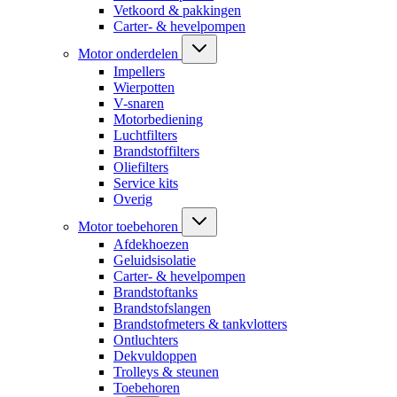
Vetkoord & pakkingen
Carter- & hevelpompen
Motor onderdelen
Impellers
Wierpotten
V-snaren
Motorbediening
Luchtfilters
Brandstoffilters
Oliefilters
Service kits
Overig
Motor toebehoren
Afdekhoezen
Geluidsisolatie
Carter- & hevelpompen
Brandstoftanks
Brandstofslangen
Brandstofmeters & tankvlotters
Ontluchters
Dekvuldoppen
Trolleys & steunen
Toebehoren