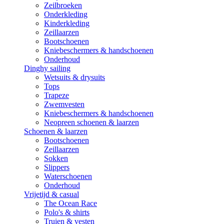
Zeilbroeken
Onderkleding
Kinderkleding
Zeillaarzen
Bootschoenen
Kniebeschermers & handschoenen
Onderhoud
Dinghy sailing
Wetsuits & drysuits
Tops
Trapeze
Zwemvesten
Kniebeschermers & handschoenen
Neopreen schoenen & laarzen
Schoenen & laarzen
Bootschoenen
Zeillaarzen
Sokken
Slippers
Waterschoenen
Onderhoud
Vrijetijd & casual
The Ocean Race
Polo's & shirts
Truien & vesten