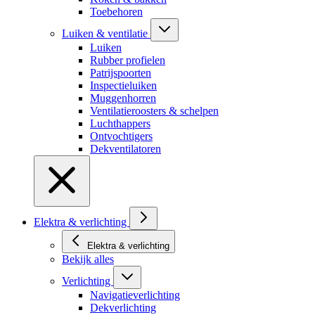
Toebehoren
Luiken & ventilatie
Luiken
Rubber profielen
Patrijspoorten
Inspectieluiken
Muggenhorren
Ventilatieroosters & schelpen
Luchthappers
Ontvochtigers
Dekventilatoren
Elektra & verlichting
Elektra & verlichting
Bekijk alles
Verlichting
Navigatieverlichting
Dekverlichting