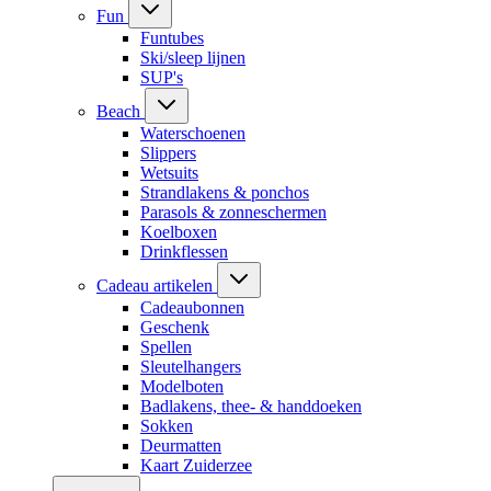
Fun
Funtubes
Ski/sleep lijnen
SUP's
Beach
Waterschoenen
Slippers
Wetsuits
Strandlakens & ponchos
Parasols & zonneschermen
Koelboxen
Drinkflessen
Cadeau artikelen
Cadeaubonnen
Geschenk
Spellen
Sleutelhangers
Modelboten
Badlakens, thee- & handdoeken
Sokken
Deurmatten
Kaart Zuiderzee