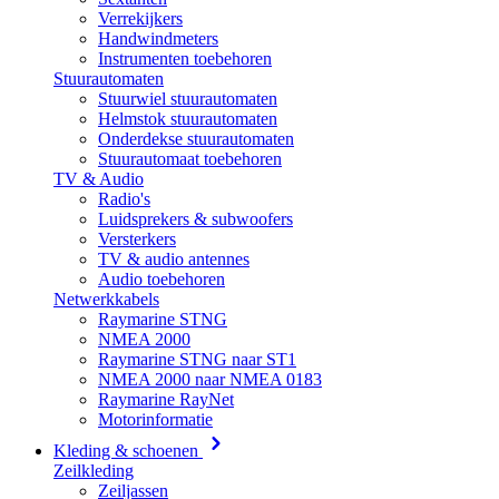
Verrekijkers
Handwindmeters
Instrumenten toebehoren
Stuurautomaten
Stuurwiel stuurautomaten
Helmstok stuurautomaten
Onderdekse stuurautomaten
Stuurautomaat toebehoren
TV & Audio
Radio's
Luidsprekers & subwoofers
Versterkers
TV & audio antennes
Audio toebehoren
Netwerkkabels
Raymarine STNG
NMEA 2000
Raymarine STNG naar ST1
NMEA 2000 naar NMEA 0183
Raymarine RayNet
Motorinformatie
Kleding & schoenen
Zeilkleding
Zeiljassen