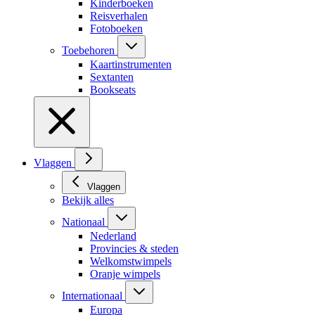
Kinderboeken
Reisverhalen
Fotoboeken
Toebehoren
Kaartinstrumenten
Sextanten
Bookseats
Vlaggen
Vlaggen
Bekijk alles
Nationaal
Nederland
Provincies & steden
Welkomstwimpels
Oranje wimpels
Internationaal
Europa