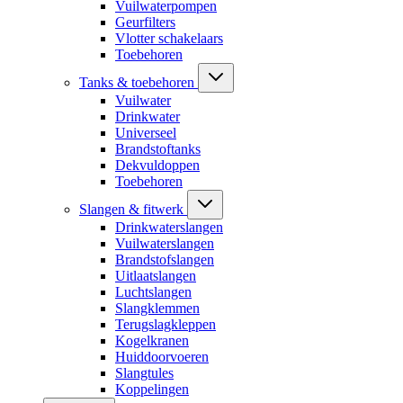
Vuilwaterpompen
Geurfilters
Vlotter schakelaars
Toebehoren
Tanks & toebehoren
Vuilwater
Drinkwater
Universeel
Brandstoftanks
Dekvuldoppen
Toebehoren
Slangen & fitwerk
Drinkwaterslangen
Vuilwaterslangen
Brandstofslangen
Uitlaatslangen
Luchtslangen
Slangklemmen
Terugslagkleppen
Kogelkranen
Huiddoorvoeren
Slangtules
Koppelingen