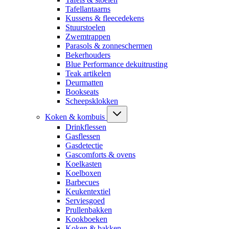
Tafellantaarns
Kussens & fleecedekens
Stuurstoelen
Zwemtrappen
Parasols & zonneschermen
Bekerhouders
Blue Performance dekuitrusting
Teak artikelen
Deurmatten
Bookseats
Scheepsklokken
Koken & kombuis
Drinkflessen
Gasflessen
Gasdetectie
Gascomforts & ovens
Koelkasten
Koelboxen
Barbecues
Keukentextiel
Serviesgoed
Prullenbakken
Kookboeken
Koken & bakken