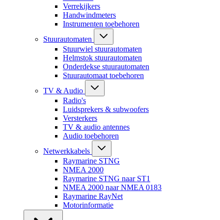
Verrekijkers
Handwindmeters
Instrumenten toebehoren
Stuurautomaten
Stuurwiel stuurautomaten
Helmstok stuurautomaten
Onderdekse stuurautomaten
Stuurautomaat toebehoren
TV & Audio
Radio's
Luidsprekers & subwoofers
Versterkers
TV & audio antennes
Audio toebehoren
Netwerkkabels
Raymarine STNG
NMEA 2000
Raymarine STNG naar ST1
NMEA 2000 naar NMEA 0183
Raymarine RayNet
Motorinformatie