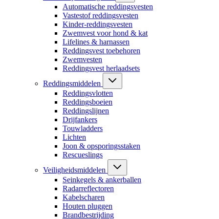
Automatische reddingsvesten
Vastestof reddingsvesten
Kinder-reddingsvesten
Zwemvest voor hond & kat
Lifelines & harnassen
Reddingsvest toebehoren
Zwemvesten
Reddingsvest herlaadsets
Reddingsmiddelen
Reddingsvlotten
Reddingsboeien
Reddingslijnen
Drijfankers
Touwladders
Lichten
Joon & opsporingsstaken
Rescueslings
Veiligheidsmiddelen
Seinkegels & ankerballen
Radarreflectoren
Kabelscharen
Houten pluggen
Brandbestrijding