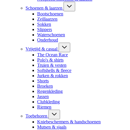
Schoenen & laarzen
Bootschoenen
Zeillaarzen
Sokken
Slippers
Waterschoenen
Onderhoud
Vrijetijd & casual
The Ocean Race
Polo's & shirts
Truien & vesten
Softshells & fleece
Jurken & rokken
Shorts
Broeken
Regenkleding
Jassen
Clubkleding
Riemen
Toebehoren
Kniebeschermers & handschoenen
Mutsen & sjaals