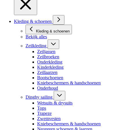
Kleding & schoenen
Kleding & schoenen
Bekijk alles
Zeilkleding
Zeiljassen
Zeilbroeken
Onderkleding
Kinderkleding
Zeillaarzen
Bootschoenen
Kniebeschermers & handschoenen
Onderhoud
Dinghy sailing
Wetsuits & drysuits
Tops
Trapeze
Zwemvesten
Kniebeschermers & handschoenen
Neopreen schoenen & laarzen