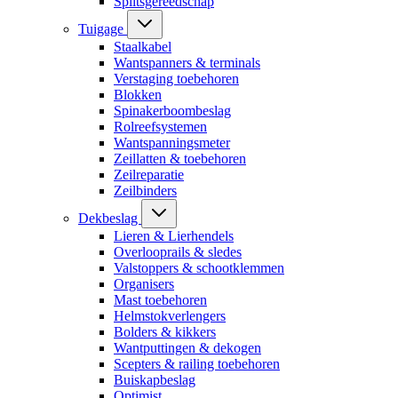
Splitsgereedschap
Tuigage
Staalkabel
Wantspanners & terminals
Verstaging toebehoren
Blokken
Spinakerboombeslag
Rolreefsystemen
Wantspanningsmeter
Zeillatten & toebehoren
Zeilreparatie
Zeilbinders
Dekbeslag
Lieren & Lierhendels
Overlooprails & sledes
Valstoppers & schootklemmen
Organisers
Mast toebehoren
Helmstokverlengers
Bolders & kikkers
Wantputtingen & dekogen
Scepters & railing toebehoren
Buiskapbeslag
Optimist