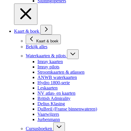
Sluitingopeners
Kaart & boek
Kaart & boek
Bekijk alles
Waterkaarten & pilots
Imray kaarten
Imray pilots
Stroomkaarten & atlassen
ANWB waterkaarten
Hydro 1800-serie
Leskaarten
NV atlas- en kaarten
British Admirality
Delius Klasing
DuBreil (Franse binnenwateren)
Vaarwijzers
Jurbenmann
Cursusboeken