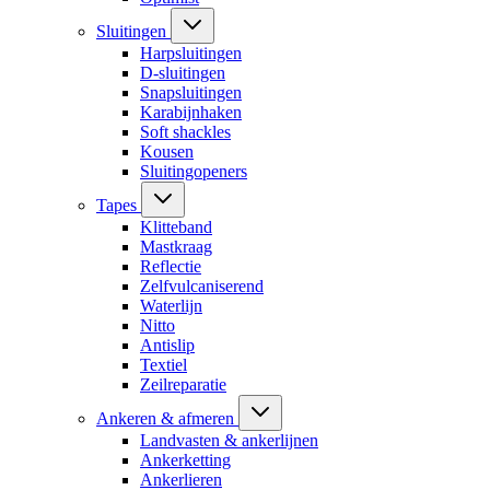
Sluitingen
Harpsluitingen
D-sluitingen
Snapsluitingen
Karabijnhaken
Soft shackles
Kousen
Sluitingopeners
Tapes
Klitteband
Mastkraag
Reflectie
Zelfvulcaniserend
Waterlijn
Nitto
Antislip
Textiel
Zeilreparatie
Ankeren & afmeren
Landvasten & ankerlijnen
Ankerketting
Ankerlieren