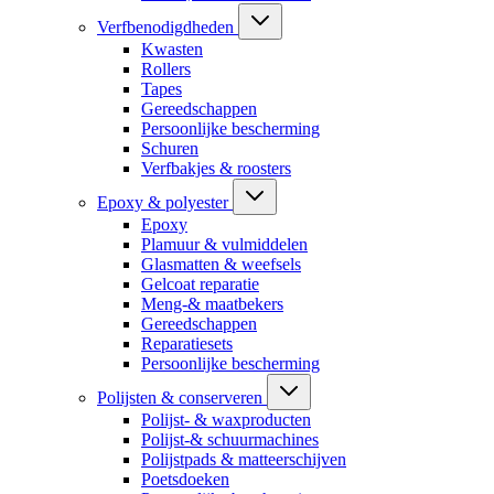
Verfbenodigdheden
Kwasten
Rollers
Tapes
Gereedschappen
Persoonlijke bescherming
Schuren
Verfbakjes & roosters
Epoxy & polyester
Epoxy
Plamuur & vulmiddelen
Glasmatten & weefsels
Gelcoat reparatie
Meng-& maatbekers
Gereedschappen
Reparatiesets
Persoonlijke bescherming
Polijsten & conserveren
Polijst- & waxproducten
Polijst-& schuurmachines
Polijstpads & matteerschijven
Poetsdoeken