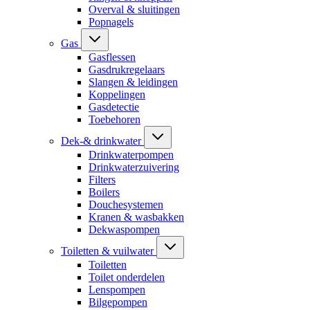
Overval & sluitingen
Popnagels
Gas
Gasflessen
Gasdrukregelaars
Slangen & leidingen
Koppelingen
Gasdetectie
Toebehoren
Dek-& drinkwater
Drinkwaterpompen
Drinkwaterzuivering
Filters
Boilers
Douchesystemen
Kranen & wasbakken
Dekwaspompen
Toiletten & vuilwater
Toiletten
Toilet onderdelen
Lenspompen
Bilgepompen