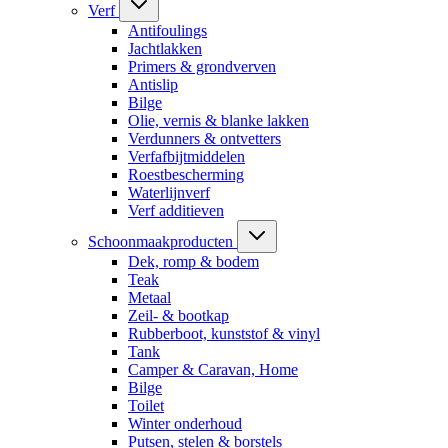
Verf
Antifoulings
Jachtlakken
Primers & grondverven
Antislip
Bilge
Olie, vernis & blanke lakken
Verdunners & ontvetters
Verfafbijtmiddelen
Roestbescherming
Waterlijnverf
Verf additieven
Schoonmaakproducten
Dek, romp & bodem
Teak
Metaal
Zeil- & bootkap
Rubberboot, kunststof & vinyl
Tank
Camper & Caravan, Home
Bilge
Toilet
Winter onderhoud
Putsen, stelen & borstels