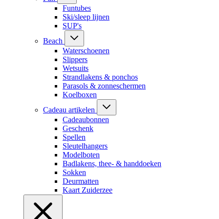
Funtubes
Ski/sleep lijnen
SUP's
Beach
Waterschoenen
Slippers
Wetsuits
Strandlakens & ponchos
Parasols & zonneschermen
Koelboxen
Cadeau artikelen
Cadeaubonnen
Geschenk
Spellen
Sleutelhangers
Modelboten
Badlakens, thee- & handdoeken
Sokken
Deurmatten
Kaart Zuiderzee