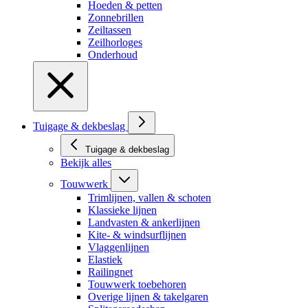
Hoeden & petten
Zonnebrillen
Zeiltassen
Zeilhorloges
Onderhoud
Tuigage & dekbeslag
Tuigage & dekbeslag
Bekijk alles
Touwwerk
Trimlijnen, vallen & schoten
Klassieke lijnen
Landvasten & ankerlijnen
Kite- & windsurflijnen
Vlaggenlijnen
Elastiek
Railingnet
Touwwerk toebehoren
Overige lijnen & takelgaren