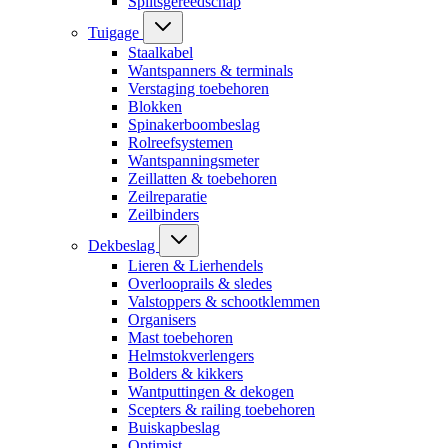
Splitsgereedschap
Tuigage
Staalkabel
Wantspanners & terminals
Verstaging toebehoren
Blokken
Spinakerboombeslag
Rolreefsystemen
Wantspanningsmeter
Zeillatten & toebehoren
Zeilreparatie
Zeilbinders
Dekbeslag
Lieren & Lierhendels
Overlooprails & sledes
Valstoppers & schootklemmen
Organisers
Mast toebehoren
Helmstokverlengers
Bolders & kikkers
Wantputtingen & dekogen
Scepters & railing toebehoren
Buiskapbeslag
Optimist