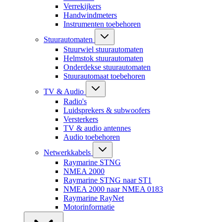
Verrekijkers
Handwindmeters
Instrumenten toebehoren
Stuurautomaten
Stuurwiel stuurautomaten
Helmstok stuurautomaten
Onderdekse stuurautomaten
Stuurautomaat toebehoren
TV & Audio
Radio's
Luidsprekers & subwoofers
Versterkers
TV & audio antennes
Audio toebehoren
Netwerkkabels
Raymarine STNG
NMEA 2000
Raymarine STNG naar ST1
NMEA 2000 naar NMEA 0183
Raymarine RayNet
Motorinformatie