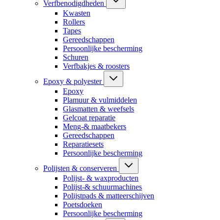
Verfbenodigdheden
Kwasten
Rollers
Tapes
Gereedschappen
Persoonlijke bescherming
Schuren
Verfbakjes & roosters
Epoxy & polyester
Epoxy
Plamuur & vulmiddelen
Glasmatten & weefsels
Gelcoat reparatie
Meng-& maatbekers
Gereedschappen
Reparatiesets
Persoonlijke bescherming
Polijsten & conserveren
Polijst- & waxproducten
Polijst-& schuurmachines
Polijstpads & matteerschijven
Poetsdoeken
Persoonlijke bescherming