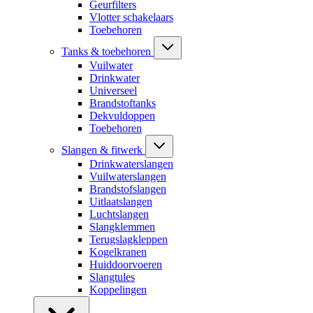
Geurfilters
Vlotter schakelaars
Toebehoren
Tanks & toebehoren
Vuilwater
Drinkwater
Universeel
Brandstoftanks
Dekvuldoppen
Toebehoren
Slangen & fitwerk
Drinkwaterslangen
Vuilwaterslangen
Brandstofslangen
Uitlaatslangen
Luchtslangen
Slangklemmen
Terugslagkleppen
Kogelkranen
Huiddoorvoeren
Slangtules
Koppelingen