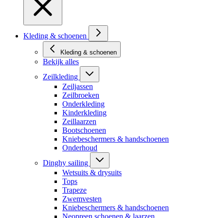
Kleding & schoenen
Kleding & schoenen
Bekijk alles
Zeilkleding
Zeiljassen
Zeilbroeken
Onderkleding
Kinderkleding
Zeillaarzen
Bootschoenen
Kniebeschermers & handschoenen
Onderhoud
Dinghy sailing
Wetsuits & drysuits
Tops
Trapeze
Zwemvesten
Kniebeschermers & handschoenen
Neopreen schoenen & laarzen