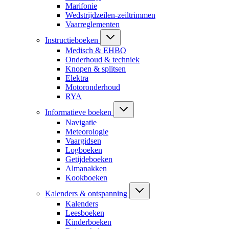
Marifonie
Wedstrijdzeilen-zeiltrimmen
Vaarreglementen
Instructieboeken
Medisch & EHBO
Onderhoud & techniek
Knopen & splitsen
Elektra
Motoronderhoud
RYA
Informatieve boeken
Navigatie
Meteorologie
Vaargidsen
Logboeken
Getijdeboeken
Almanakken
Kookboeken
Kalenders & ontspanning
Kalenders
Leesboeken
Kinderboeken