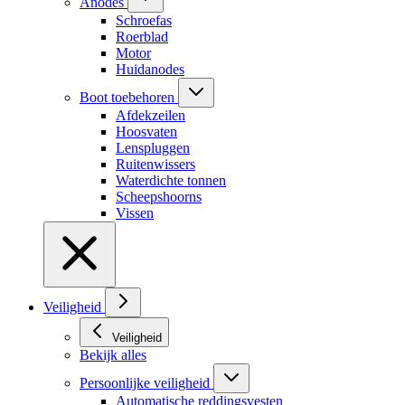
Anodes
Schroefas
Roerblad
Motor
Huidanodes
Boot toebehoren
Afdekzeilen
Hoosvaten
Lenspluggen
Ruitenwissers
Waterdichte tonnen
Scheepshoorns
Vissen
Veiligheid
Veiligheid
Bekijk alles
Persoonlijke veiligheid
Automatische reddingsvesten