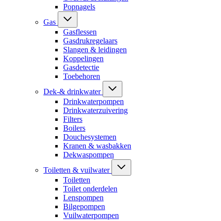
Popnagels
Gas
Gasflessen
Gasdrukregelaars
Slangen & leidingen
Koppelingen
Gasdetectie
Toebehoren
Dek-& drinkwater
Drinkwaterpompen
Drinkwaterzuivering
Filters
Boilers
Douchesystemen
Kranen & wasbakken
Dekwaspompen
Toiletten & vuilwater
Toiletten
Toilet onderdelen
Lenspompen
Bilgepompen
Vuilwaterpompen