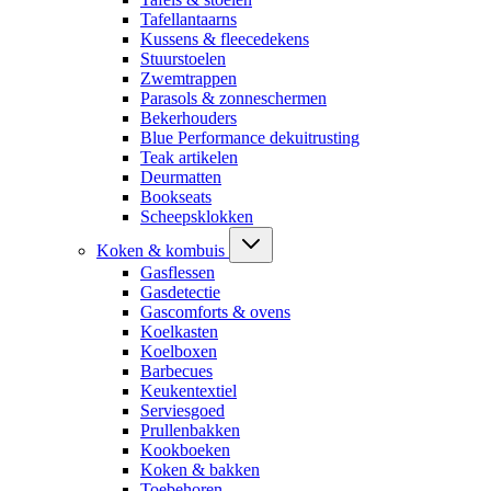
Tafellantaarns
Kussens & fleecedekens
Stuurstoelen
Zwemtrappen
Parasols & zonneschermen
Bekerhouders
Blue Performance dekuitrusting
Teak artikelen
Deurmatten
Bookseats
Scheepsklokken
Koken & kombuis
Gasflessen
Gasdetectie
Gascomforts & ovens
Koelkasten
Koelboxen
Barbecues
Keukentextiel
Serviesgoed
Prullenbakken
Kookboeken
Koken & bakken
Toebehoren