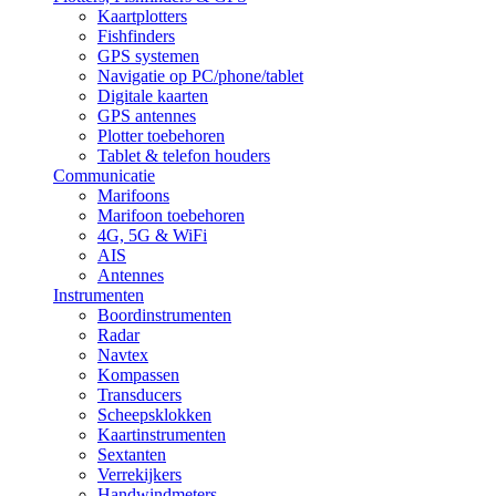
Kaartplotters
Fishfinders
GPS systemen
Navigatie op PC/phone/tablet
Digitale kaarten
GPS antennes
Plotter toebehoren
Tablet & telefon houders
Communicatie
Marifoons
Marifoon toebehoren
4G, 5G & WiFi
AIS
Antennes
Instrumenten
Boordinstrumenten
Radar
Navtex
Kompassen
Transducers
Scheepsklokken
Kaartinstrumenten
Sextanten
Verrekijkers
Handwindmeters