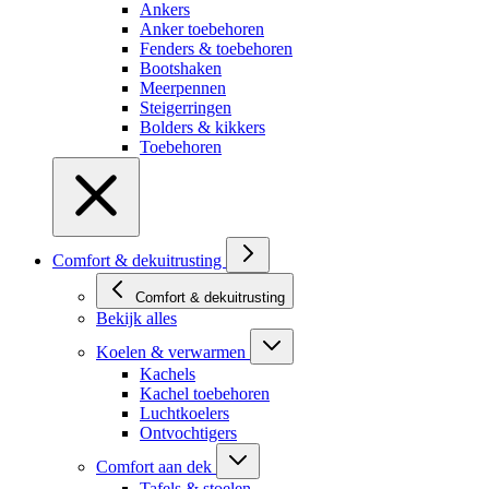
Ankers
Anker toebehoren
Fenders & toebehoren
Bootshaken
Meerpennen
Steigerringen
Bolders & kikkers
Toebehoren
Comfort & dekuitrusting
Comfort & dekuitrusting
Bekijk alles
Koelen & verwarmen
Kachels
Kachel toebehoren
Luchtkoelers
Ontvochtigers
Comfort aan dek
Tafels & stoelen