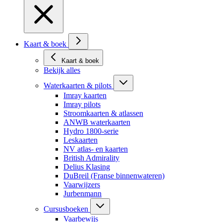
Kaart & boek
Kaart & boek
Bekijk alles
Waterkaarten & pilots
Imray kaarten
Imray pilots
Stroomkaarten & atlassen
ANWB waterkaarten
Hydro 1800-serie
Leskaarten
NV atlas- en kaarten
British Admirality
Delius Klasing
DuBreil (Franse binnenwateren)
Vaarwijzers
Jurbenmann
Cursusboeken
Vaarbewijs