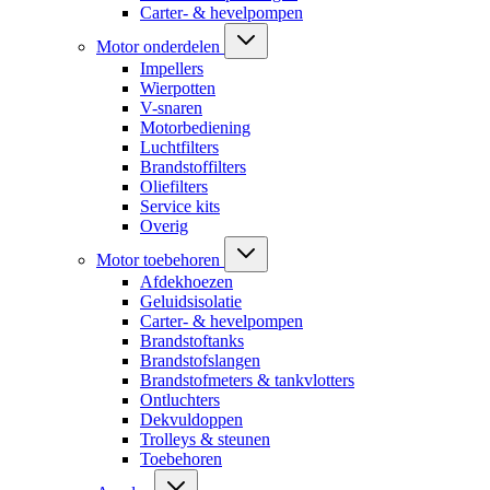
Carter- & hevelpompen
Motor onderdelen
Impellers
Wierpotten
V-snaren
Motorbediening
Luchtfilters
Brandstoffilters
Oliefilters
Service kits
Overig
Motor toebehoren
Afdekhoezen
Geluidsisolatie
Carter- & hevelpompen
Brandstoftanks
Brandstofslangen
Brandstofmeters & tankvlotters
Ontluchters
Dekvuldoppen
Trolleys & steunen
Toebehoren