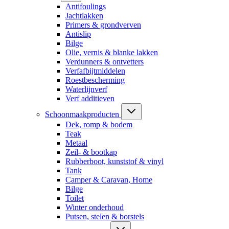
Antifoulings
Jachtlakken
Primers & grondverven
Antislip
Bilge
Olie, vernis & blanke lakken
Verdunners & ontvetters
Verfafbijtmiddelen
Roestbescherming
Waterlijnverf
Verf additieven
Schoonmaakproducten
Dek, romp & bodem
Teak
Metaal
Zeil- & bootkap
Rubberboot, kunststof & vinyl
Tank
Camper & Caravan, Home
Bilge
Toilet
Winter onderhoud
Putsen, stelen & borstels