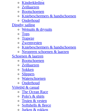
Kinderkleding
Zeillaarzen
Bootschoenen
Kniebeschermers & handschoenen
Onderhoud
Dinghy sailing
Wetsuits & drysuits
Tops
Trapeze
Zwemvesten
Kniebeschermers & handschoenen
Neopreen schoenen & laarzen
Schoenen & laarzen
Bootschoenen
Zeillaarzen
Sokken
Slippers
Waterschoenen
Onderhoud
Vrijetijd & casual
The Ocean Race
Polo's & shirts
Truien & vesten
Softshells & fleece
Jurken & rokken