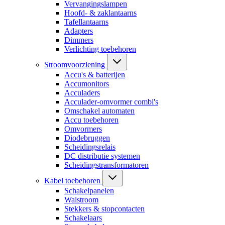
Vervangingslampen
Hoofd- & zaklantaarns
Tafellantaarns
Adapters
Dimmers
Verlichting toebehoren
Stroomvoorziening
Accu's & batterijen
Accumonitors
Acculaders
Acculader-omvormer combi's
Omschakel automaten
Accu toebehoren
Omvormers
Diodebruggen
Scheidingsrelais
DC distributie systemen
Scheidingstransformatoren
Kabel toebehoren
Schakelpanelen
Walstroom
Stekkers & stopcontacten
Schakelaars