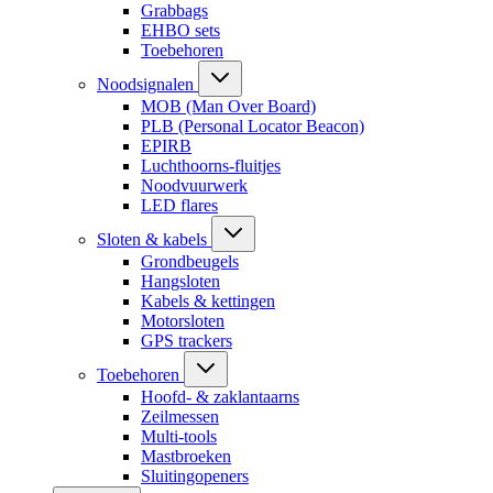
Grabbags
EHBO sets
Toebehoren
Noodsignalen
MOB (Man Over Board)
PLB (Personal Locator Beacon)
EPIRB
Luchthoorns-fluitjes
Noodvuurwerk
LED flares
Sloten & kabels
Grondbeugels
Hangsloten
Kabels & kettingen
Motorsloten
GPS trackers
Toebehoren
Hoofd- & zaklantaarns
Zeilmessen
Multi-tools
Mastbroeken
Sluitingopeners