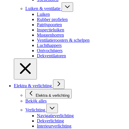
Luiken & ventilatie
Luiken
Rubber profielen
Patrijspoorten
Inspectieluiken
Muggenhorren
Ventilatieroosters & schelpen
Luchthappers
Ontvochtigers
Dekventilatoren
Elektra & verlichting
Elektra & verlichting
Bekijk alles
Verlichting
Navigatieverlichting
Dekverlichting
Interieurverlichting