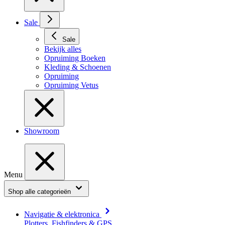
Sale
Sale
Bekijk alles
Opruiming Boeken
Kleding & Schoenen
Opruiming
Opruiming Vetus
Showroom
Menu
Shop alle categorieën
Navigatie & elektronica
Plotters, Fishfinders & GPS