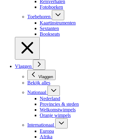
Reisverhalen
Fotoboeken
Toebehoren
Kaartinstrumenten
Sextanten
Bookseats
Vlaggen
Vlaggen
Bekijk alles
Nationaal
Nederland
Provincies & steden
Welkomstwimpels
Oranje wimpels
Internationaal
Europa
Afrika