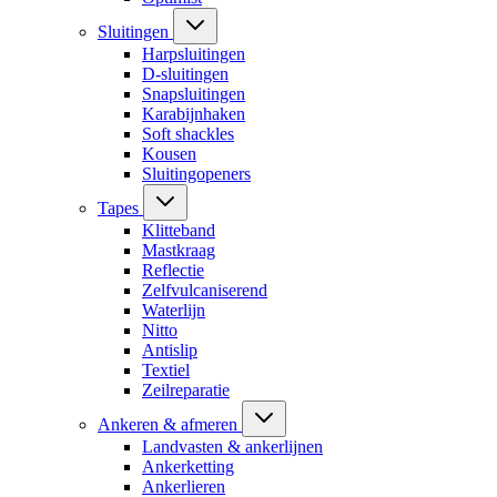
Sluitingen
Harpsluitingen
D-sluitingen
Snapsluitingen
Karabijnhaken
Soft shackles
Kousen
Sluitingopeners
Tapes
Klitteband
Mastkraag
Reflectie
Zelfvulcaniserend
Waterlijn
Nitto
Antislip
Textiel
Zeilreparatie
Ankeren & afmeren
Landvasten & ankerlijnen
Ankerketting
Ankerlieren