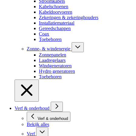
Stroomkabels
Kabelschoenen
Kabeldoorvoeren
Zekeringen & zekeringhouders
Installatiemateriaal
Gereedschappen
Coax
Toebehoren
Zonne- & windenergie
Zonnepanelen
Laadregelaars
Windgeneratoren
Hydro generatoren
Toebehoren
Verf & onderhoud
Verf & onderhoud
Bekijk alles
Verf