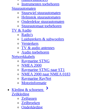
Instrumenten toebehoren
Stuurautomaten
Stuurwiel stuurautomaten
Helmstok stuurautomaten
Onderdekse stuurautomaten
Stuurautomaat toebehoren
TV & Audio
Radio's
Luidsprekers & subwoofers
Versterkers
TV & audio antennes
Audio toebehoren
Netwerkkabels
Raymarine STNG
NMEA 2000
Raymarine STNG naar ST1
NMEA 2000 naar NMEA 0183
Raymarine RayNet
Motorinformatie
Kleding & schoenen
Zeilkleding
Zeiljassen
Zeilbroeken
Onderkleding