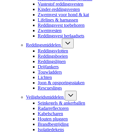
Vastestof reddingsvesten
Kinder-reddingsvesten
Zwemvest voor hond & kat
Lifelines & harnassen
Reddingsvest toebehoren
Zwemvesten
Reddingsvest herlaadsets
Reddingsmiddelen
Reddingsvlotten
Reddingsboeien
Reddingslijnen
Drijfankers
Touwladders
Lichten
Joon & opsporingsstaken
Rescueslings
Veiligheidsmiddelen
Seinkegels & ankerballen
Radarreflectoren
Kabelscharen
Houten pluggen
Brandbestrijding
Isolatiedekens