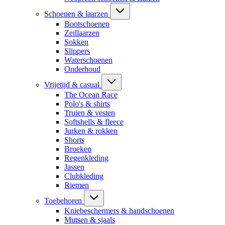
Schoenen & laarzen
Bootschoenen
Zeillaarzen
Sokken
Slippers
Waterschoenen
Onderhoud
Vrijetijd & casual
The Ocean Race
Polo's & shirts
Truien & vesten
Softshells & fleece
Jurken & rokken
Shorts
Broeken
Regenkleding
Jassen
Clubkleding
Riemen
Toebehoren
Kniebeschermers & handschoenen
Mutsen & sjaals