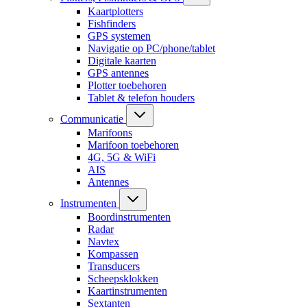
Kaartplotters
Fishfinders
GPS systemen
Navigatie op PC/phone/tablet
Digitale kaarten
GPS antennes
Plotter toebehoren
Tablet & telefon houders
Communicatie
Marifoons
Marifoon toebehoren
4G, 5G & WiFi
AIS
Antennes
Instrumenten
Boordinstrumenten
Radar
Navtex
Kompassen
Transducers
Scheepsklokken
Kaartinstrumenten
Sextanten