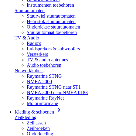
Instrumenten toebehoren
Stuurautomaten
Stuurwiel stuurautomaten
Helmstok stuurautomaten
Onderdekse stuurautomaten
Stuurautomaat toebehoren
TV & Audio
Radio's
Luidsprekers & subwoofers
Versterkers
TV & audio antennes
Audio toebehoren
Netwerkkabels
Raymarine STNG
NMEA 2000
Raymarine STNG naar ST1
NMEA 2000 naar NMEA 0183
Raymarine RayNet
Motorinformatie
Kleding & schoenen
Zeilkleding
Zeiljassen
Zeilbroeken
Onderkleding