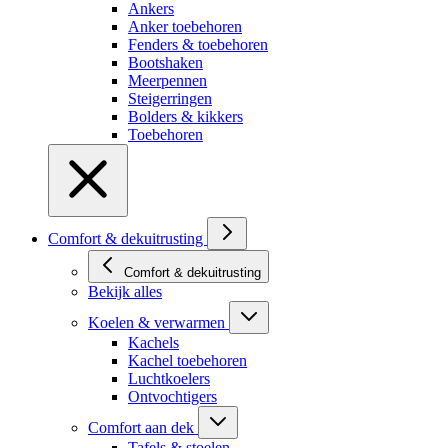
Ankers
Anker toebehoren
Fenders & toebehoren
Bootshaken
Meerpennen
Steigerringen
Bolders & kikkers
Toebehoren
Comfort & dekuitrusting
Comfort & dekuitrusting
Bekijk alles
Koelen & verwarmen
Kachels
Kachel toebehoren
Luchtkoelers
Ontvochtigers
Comfort aan dek
Tafels & stoelen