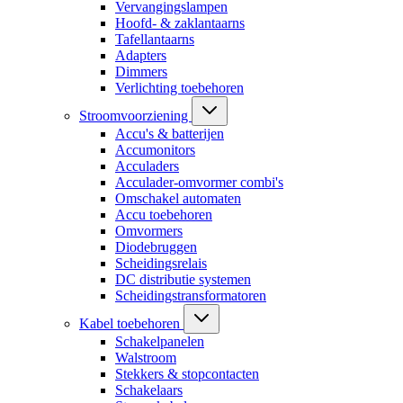
Vervangingslampen
Hoofd- & zaklantaarns
Tafellantaarns
Adapters
Dimmers
Verlichting toebehoren
Stroomvoorziening
Accu's & batterijen
Accumonitors
Acculaders
Acculader-omvormer combi's
Omschakel automaten
Accu toebehoren
Omvormers
Diodebruggen
Scheidingsrelais
DC distributie systemen
Scheidingstransformatoren
Kabel toebehoren
Schakelpanelen
Walstroom
Stekkers & stopcontacten
Schakelaars