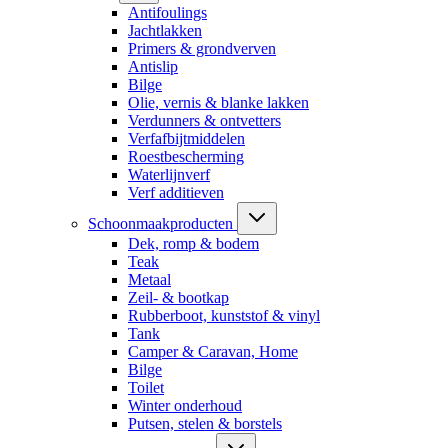
Antifoulings
Jachtlakken
Primers & grondverven
Antislip
Bilge
Olie, vernis & blanke lakken
Verdunners & ontvetters
Verfafbijtmiddelen
Roestbescherming
Waterlijnverf
Verf additieven
Schoonmaakproducten
Dek, romp & bodem
Teak
Metaal
Zeil- & bootkap
Rubberboot, kunststof & vinyl
Tank
Camper & Caravan, Home
Bilge
Toilet
Winter onderhoud
Putsen, stelen & borstels