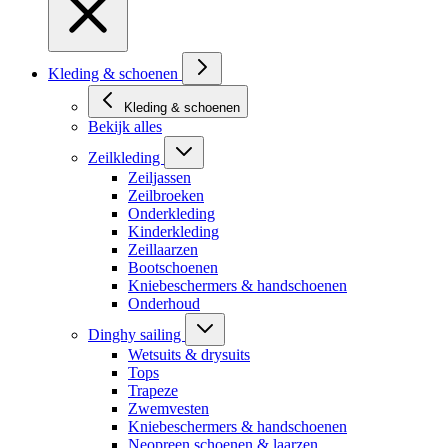
Kleding & schoenen
Kleding & schoenen
Bekijk alles
Zeilkleding
Zeiljassen
Zeilbroeken
Onderkleding
Kinderkleding
Zeillaarzen
Bootschoenen
Kniebeschermers & handschoenen
Onderhoud
Dinghy sailing
Wetsuits & drysuits
Tops
Trapeze
Zwemvesten
Kniebeschermers & handschoenen
Neopreen schoenen & laarzen