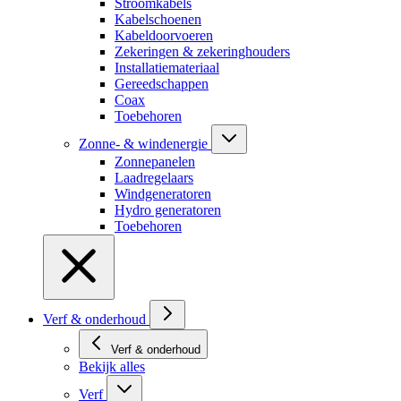
Stroomkabels
Kabelschoenen
Kabeldoorvoeren
Zekeringen & zekeringhouders
Installatiemateriaal
Gereedschappen
Coax
Toebehoren
Zonne- & windenergie
Zonnepanelen
Laadregelaars
Windgeneratoren
Hydro generatoren
Toebehoren
Verf & onderhoud
Verf & onderhoud
Bekijk alles
Verf