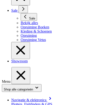
Sale
Sale
Bekijk alles
Opruiming Boeken
Kleding & Schoenen
Opruiming
Opruiming Vetus
Showroom
Menu
Shop alle categorieën
Navigatie & elektronica
Plotters, Fishfinders & GPS