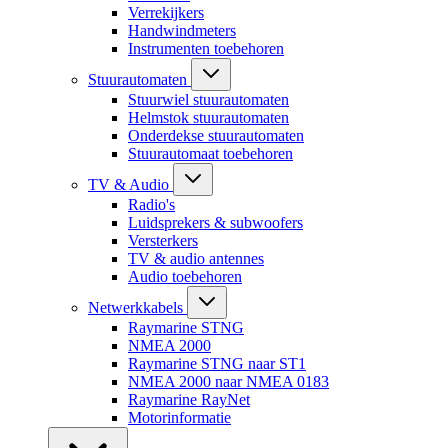
Verrekijkers
Handwindmeters
Instrumenten toebehoren
Stuurautomaten
Stuurwiel stuurautomaten
Helmstok stuurautomaten
Onderdekse stuurautomaten
Stuurautomaat toebehoren
TV & Audio
Radio's
Luidsprekers & subwoofers
Versterkers
TV & audio antennes
Audio toebehoren
Netwerkkabels
Raymarine STNG
NMEA 2000
Raymarine STNG naar ST1
NMEA 2000 naar NMEA 0183
Raymarine RayNet
Motorinformatie