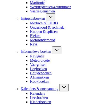
Marifonie
Wedstrijdzeilen-zeiltrimmen
Vaarreglementen
Instructieboeken
Medisch & EHBO
Onderhoud & techniek
Knopen & splitsen
Elektra
Motoronderhoud
RYA
Informatieve boeken
Navigatie
Meteorologie
Vaargidsen
Logboeken
Getijdeboeken
Almanakken
Kookboeken
Kalenders & ontspanning
Kalenders
Leesboeken
Kinderboeken