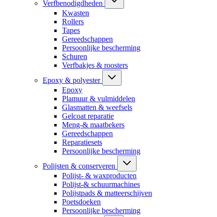
Verfbenodigdheden
Kwasten
Rollers
Tapes
Gereedschappen
Persoonlijke bescherming
Schuren
Verfbakjes & roosters
Epoxy & polyester
Epoxy
Plamuur & vulmiddelen
Glasmatten & weefsels
Gelcoat reparatie
Meng-& maatbekers
Gereedschappen
Reparatiesets
Persoonlijke bescherming
Polijsten & conserveren
Polijst- & waxproducten
Polijst-& schuurmachines
Polijstpads & matteerschijven
Poetsdoeken
Persoonlijke bescherming