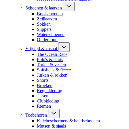
Schoenen & laarzen
Bootschoenen
Zeillaarzen
Sokken
Slippers
Waterschoenen
Onderhoud
Vrijetijd & casual
The Ocean Race
Polo's & shirts
Truien & vesten
Softshells & fleece
Jurken & rokken
Shorts
Broeken
Regenkleding
Jassen
Clubkleding
Riemen
Toebehoren
Kniebeschermers & handschoenen
Mutsen & sjaals