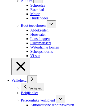
Anodes
Schroefas
Roerblad
Motor
Huidanodes
Boot toebehoren
Afdekzeilen
Hoosvaten
Lenspluggen
Ruitenwissers
Waterdichte tonnen
Scheepshoorns
Vissen
Veiligheid
Veiligheid
Bekijk alles
Persoonlijke veiligheid
Automatische reddingsvesten