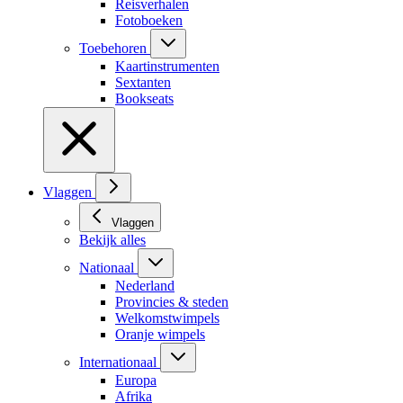
Reisverhalen
Fotoboeken
Toebehoren
Kaartinstrumenten
Sextanten
Bookseats
Vlaggen
Vlaggen
Bekijk alles
Nationaal
Nederland
Provincies & steden
Welkomstwimpels
Oranje wimpels
Internationaal
Europa
Afrika