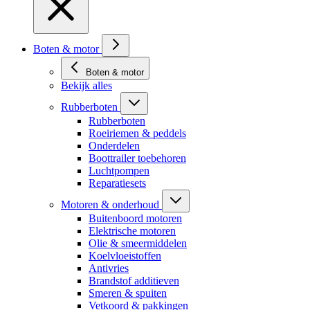
Boten & motor
Boten & motor
Bekijk alles
Rubberboten
Rubberboten
Roeiriemen & peddels
Onderdelen
Boottrailer toebehoren
Luchtpompen
Reparatiesets
Motoren & onderhoud
Buitenboord motoren
Elektrische motoren
Olie & smeermiddelen
Koelvloeistoffen
Antivries
Brandstof additieven
Smeren & spuiten
Vetkoord & pakkingen