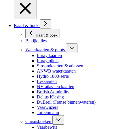
Kaart & boek
Kaart & boek
Bekijk alles
Waterkaarten & pilots
Imray kaarten
Imray pilots
Stroomkaarten & atlassen
ANWB waterkaarten
Hydro 1800-serie
Leskaarten
NV atlas- en kaarten
British Admirality
Delius Klasing
DuBreil (Franse binnenwateren)
Vaarwijzers
Jurbenmann
Cursusboeken
Vaarbewijs