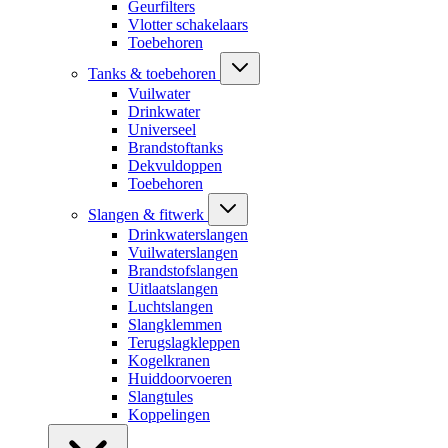
Geurfilters
Vlotter schakelaars
Toebehoren
Tanks & toebehoren
Vuilwater
Drinkwater
Universeel
Brandstoftanks
Dekvuldoppen
Toebehoren
Slangen & fitwerk
Drinkwaterslangen
Vuilwaterslangen
Brandstofslangen
Uitlaatslangen
Luchtslangen
Slangklemmen
Terugslagkleppen
Kogelkranen
Huiddoorvoeren
Slangtules
Koppelingen