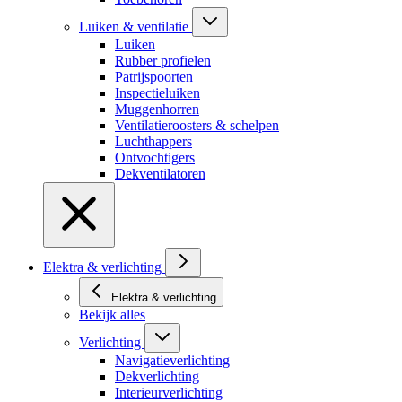
Luiken & ventilatie
Luiken
Rubber profielen
Patrijspoorten
Inspectieluiken
Muggenhorren
Ventilatieroosters & schelpen
Luchthappers
Ontvochtigers
Dekventilatoren
Elektra & verlichting
Elektra & verlichting
Bekijk alles
Verlichting
Navigatieverlichting
Dekverlichting
Interieurverlichting