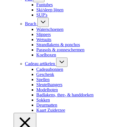
Funtubes
Ski/sleep lijnen
SUP's
Beach
Waterschoenen
Slippers
Wetsuits
Strandlakens & ponchos
Parasols & zonneschermen
Koelboxen
Cadeau artikelen
Cadeaubonnen
Geschenk
Spellen
Sleutelhangers
Modelboten
Badlakens, thee- & handdoeken
Sokken
Deurmatten
Kaart Zuiderzee