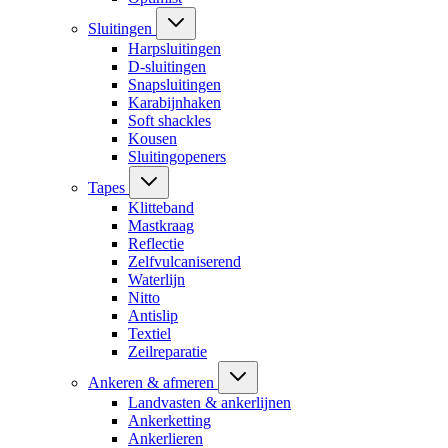
Sluitingen
Harpsluitingen
D-sluitingen
Snapsluitingen
Karabijnhaken
Soft shackles
Kousen
Sluitingopeners
Tapes
Klitteband
Mastkraag
Reflectie
Zelfvulcaniserend
Waterlijn
Nitto
Antislip
Textiel
Zeilreparatie
Ankeren & afmeren
Landvasten & ankerlijnen
Ankerketting
Ankerlieren