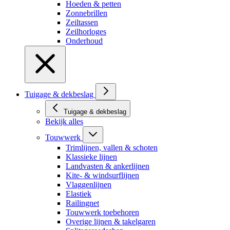
Hoeden & petten
Zonnebrillen
Zeiltassen
Zeilhorloges
Onderhoud
Tuigage & dekbeslag
Tuigage & dekbeslag
Bekijk alles
Touwwerk
Trimlijnen, vallen & schoten
Klassieke lijnen
Landvasten & ankerlijnen
Kite- & windsurflijnen
Vlaggenlijnen
Elastiek
Railingnet
Touwwerk toebehoren
Overige lijnen & takelgaren