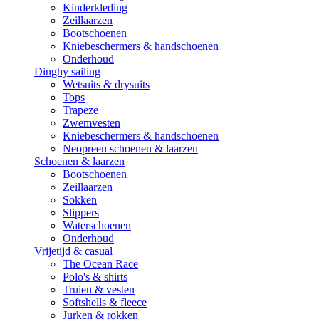
Kinderkleding
Zeillaarzen
Bootschoenen
Kniebeschermers & handschoenen
Onderhoud
Dinghy sailing
Wetsuits & drysuits
Tops
Trapeze
Zwemvesten
Kniebeschermers & handschoenen
Neopreen schoenen & laarzen
Schoenen & laarzen
Bootschoenen
Zeillaarzen
Sokken
Slippers
Waterschoenen
Onderhoud
Vrijetijd & casual
The Ocean Race
Polo's & shirts
Truien & vesten
Softshells & fleece
Jurken & rokken