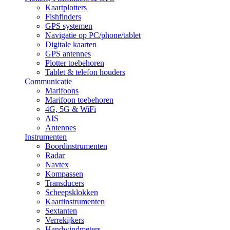
Kaartplotters
Fishfinders
GPS systemen
Navigatie op PC/phone/tablet
Digitale kaarten
GPS antennes
Plotter toebehoren
Tablet & telefon houders
Communicatie
Marifoons
Marifoon toebehoren
4G, 5G & WiFi
AIS
Antennes
Instrumenten
Boordinstrumenten
Radar
Navtex
Kompassen
Transducers
Scheepsklokken
Kaartinstrumenten
Sextanten
Verrekijkers
Handwindmeters