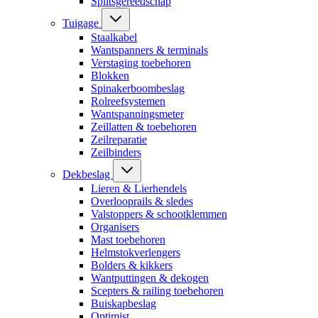
Splitsgereedschap
Tuigage
Staalkabel
Wantspanners & terminals
Verstaging toebehoren
Blokken
Spinakerboombeslag
Rolreefsystemen
Wantspanningsmeter
Zeillatten & toebehoren
Zeilreparatie
Zeilbinders
Dekbeslag
Lieren & Lierhendels
Overlooprails & sledes
Valstoppers & schootklemmen
Organisers
Mast toebehoren
Helmstokverlengers
Bolders & kikkers
Wantputtingen & dekogen
Scepters & railing toebehoren
Buiskapbeslag
Optimist