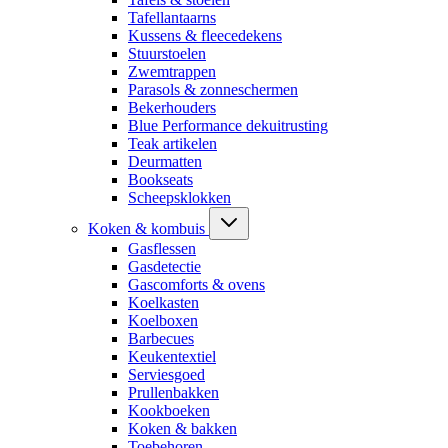
Tafellantaarns
Kussens & fleecedekens
Stuurstoelen
Zwemtrappen
Parasols & zonneschermen
Bekerhouders
Blue Performance dekuitrusting
Teak artikelen
Deurmatten
Bookseats
Scheepsklokken
Koken & kombuis
Gasflessen
Gasdetectie
Gascomforts & ovens
Koelkasten
Koelboxen
Barbecues
Keukentextiel
Serviesgoed
Prullenbakken
Kookboeken
Koken & bakken
Toebehoren