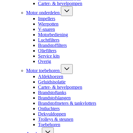
Carter- & hevelpompen
Motor onderdelen
Impellers
Wierpotten
V-snaren
Motorbediening
Luchtfilters
Brandstoffilters
Oliefilters
Service kits
Overig
Motor toebehoren
Afdekhoezen
Geluidsisolatie
Carter- & hevelpompen
Brandstoftanks
Brandstofslangen
Brandstofmeters & tankvlotters
Ontluchters
Dekvuldoppen
Trolleys & steunen
Toebehoren