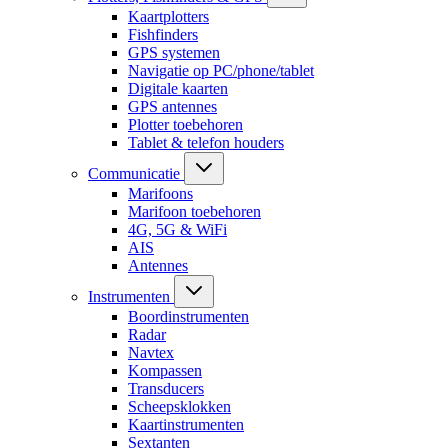
Kaartplotters
Fishfinders
GPS systemen
Navigatie op PC/phone/tablet
Digitale kaarten
GPS antennes
Plotter toebehoren
Tablet & telefon houders
Communicatie
Marifoons
Marifoon toebehoren
4G, 5G & WiFi
AIS
Antennes
Instrumenten
Boordinstrumenten
Radar
Navtex
Kompassen
Transducers
Scheepsklokken
Kaartinstrumenten
Sextanten