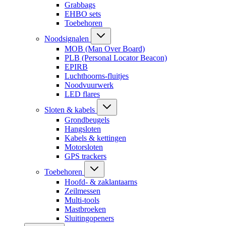
Grabbags
EHBO sets
Toebehoren
Noodsignalen
MOB (Man Over Board)
PLB (Personal Locator Beacon)
EPIRB
Luchthoorns-fluitjes
Noodvuurwerk
LED flares
Sloten & kabels
Grondbeugels
Hangsloten
Kabels & kettingen
Motorsloten
GPS trackers
Toebehoren
Hoofd- & zaklantaarns
Zeilmessen
Multi-tools
Mastbroeken
Sluitingopeners