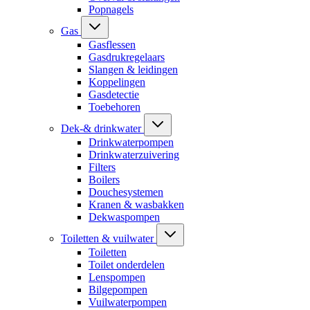
Popnagels
Gas
Gasflessen
Gasdrukregelaars
Slangen & leidingen
Koppelingen
Gasdetectie
Toebehoren
Dek-& drinkwater
Drinkwaterpompen
Drinkwaterzuivering
Filters
Boilers
Douchesystemen
Kranen & wasbakken
Dekwaspompen
Toiletten & vuilwater
Toiletten
Toilet onderdelen
Lenspompen
Bilgepompen
Vuilwaterpompen