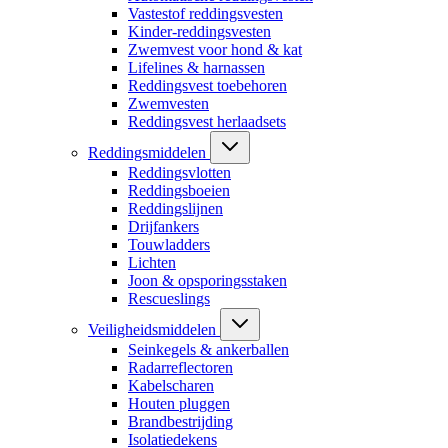
Vastestof reddingsvesten
Kinder-reddingsvesten
Zwemvest voor hond & kat
Lifelines & harnassen
Reddingsvest toebehoren
Zwemvesten
Reddingsvest herlaadsets
Reddingsmiddelen
Reddingsvlotten
Reddingsboeien
Reddingslijnen
Drijfankers
Touwladders
Lichten
Joon & opsporingsstaken
Rescueslings
Veiligheidsmiddelen
Seinkegels & ankerballen
Radarreflectoren
Kabelscharen
Houten pluggen
Brandbestrijding
Isolatiedekens