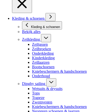
Kleding & schoenen
Kleding & schoenen
Bekijk alles
Zeilkleding
Zeiljassen
Zeilbroeken
Onderkleding
Kinderkleding
Zeillaarzen
Bootschoenen
Kniebeschermers & handschoenen
Onderhoud
Dinghy sailing
Wetsuits & drysuits
Tops
Trapeze
Zwemvesten
Kniebeschermers & handschoenen
Neopreen schoenen & laarzen