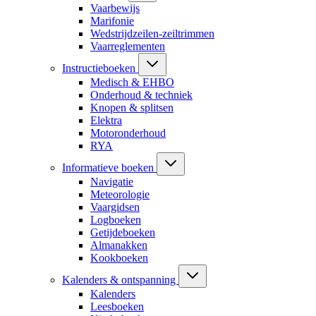
Vaarbewijs
Marifonie
Wedstrijdzeilen-zeiltrimmen
Vaarreglementen
Instructieboeken
Medisch & EHBO
Onderhoud & techniek
Knopen & splitsen
Elektra
Motoronderhoud
RYA
Informatieve boeken
Navigatie
Meteorologie
Vaargidsen
Logboeken
Getijdeboeken
Almanakken
Kookboeken
Kalenders & ontspanning
Kalenders
Leesboeken