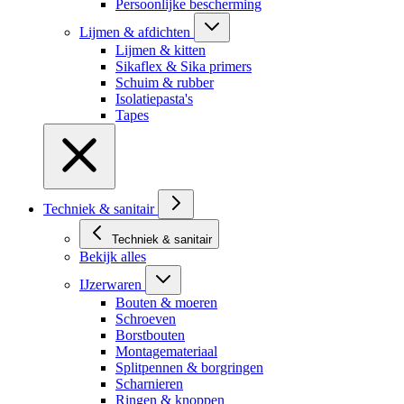
Persoonlijke bescherming
Lijmen & afdichten
Lijmen & kitten
Sikaflex & Sika primers
Schuim & rubber
Isolatiepasta's
Tapes
Techniek & sanitair
Techniek & sanitair
Bekijk alles
IJzerwaren
Bouten & moeren
Schroeven
Borstbouten
Montagemateriaal
Splitpennen & borgringen
Scharnieren
Ringen & knoppen