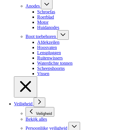
Anodes
Schroefas
Roerblad
Motor
Huidanodes
Boot toebehoren
Afdekzeilen
Hoosvaten
Lenspluggen
Ruitenwissers
Waterdichte tonnen
Scheepshoorns
Vissen
Veiligheid
Veiligheid
Bekijk alles
Persoonlijke veiligheid