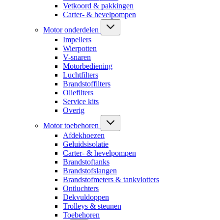
Vetkoord & pakkingen
Carter- & hevelpompen
Motor onderdelen
Impellers
Wierpotten
V-snaren
Motorbediening
Luchtfilters
Brandstoffilters
Oliefilters
Service kits
Overig
Motor toebehoren
Afdekhoezen
Geluidsisolatie
Carter- & hevelpompen
Brandstoftanks
Brandstofslangen
Brandstofmeters & tankvlotters
Ontluchters
Dekvuldoppen
Trolleys & steunen
Toebehoren