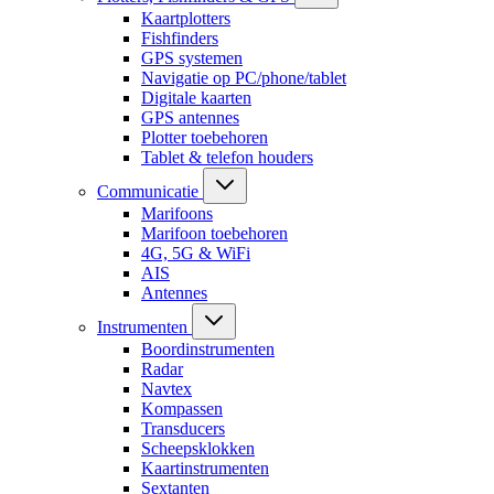
Kaartplotters
Fishfinders
GPS systemen
Navigatie op PC/phone/tablet
Digitale kaarten
GPS antennes
Plotter toebehoren
Tablet & telefon houders
Communicatie
Marifoons
Marifoon toebehoren
4G, 5G & WiFi
AIS
Antennes
Instrumenten
Boordinstrumenten
Radar
Navtex
Kompassen
Transducers
Scheepsklokken
Kaartinstrumenten
Sextanten