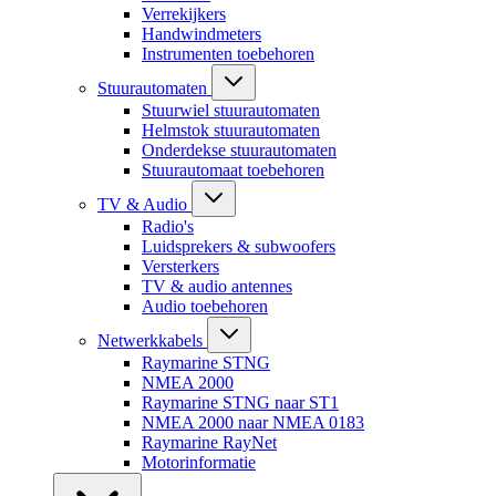
Verrekijkers
Handwindmeters
Instrumenten toebehoren
Stuurautomaten
Stuurwiel stuurautomaten
Helmstok stuurautomaten
Onderdekse stuurautomaten
Stuurautomaat toebehoren
TV & Audio
Radio's
Luidsprekers & subwoofers
Versterkers
TV & audio antennes
Audio toebehoren
Netwerkkabels
Raymarine STNG
NMEA 2000
Raymarine STNG naar ST1
NMEA 2000 naar NMEA 0183
Raymarine RayNet
Motorinformatie