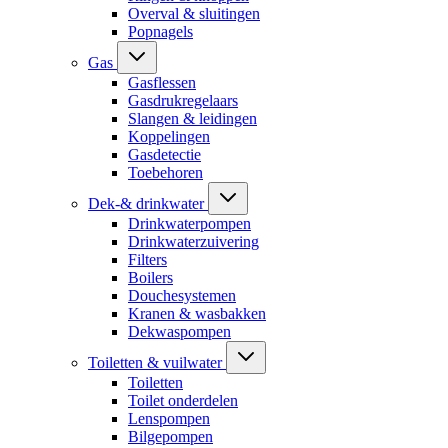
Overval & sluitingen
Popnagels
Gas
Gasflessen
Gasdrukregelaars
Slangen & leidingen
Koppelingen
Gasdetectie
Toebehoren
Dek-& drinkwater
Drinkwaterpompen
Drinkwaterzuivering
Filters
Boilers
Douchesystemen
Kranen & wasbakken
Dekwaspompen
Toiletten & vuilwater
Toiletten
Toilet onderdelen
Lenspompen
Bilgepompen