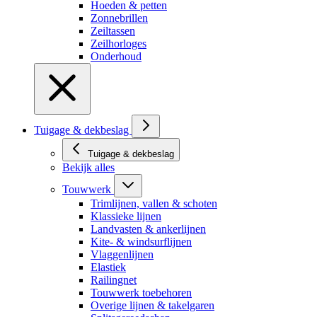
Hoeden & petten
Zonnebrillen
Zeiltassen
Zeilhorloges
Onderhoud
Tuigage & dekbeslag
Tuigage & dekbeslag
Bekijk alles
Touwwerk
Trimlijnen, vallen & schoten
Klassieke lijnen
Landvasten & ankerlijnen
Kite- & windsurflijnen
Vlaggenlijnen
Elastiek
Railingnet
Touwwerk toebehoren
Overige lijnen & takelgaren