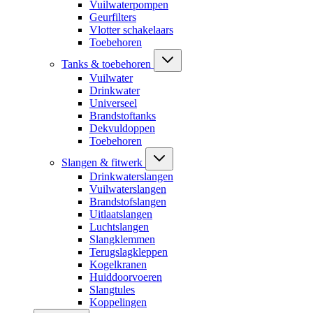
Vuilwaterpompen
Geurfilters
Vlotter schakelaars
Toebehoren
Tanks & toebehoren
Vuilwater
Drinkwater
Universeel
Brandstoftanks
Dekvuldoppen
Toebehoren
Slangen & fitwerk
Drinkwaterslangen
Vuilwaterslangen
Brandstofslangen
Uitlaatslangen
Luchtslangen
Slangklemmen
Terugslagkleppen
Kogelkranen
Huiddoorvoeren
Slangtules
Koppelingen