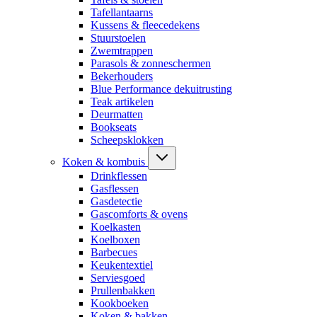
Tafellantaarns
Kussens & fleecedekens
Stuurstoelen
Zwemtrappen
Parasols & zonneschermen
Bekerhouders
Blue Performance dekuitrusting
Teak artikelen
Deurmatten
Bookseats
Scheepsklokken
Koken & kombuis
Drinkflessen
Gasflessen
Gasdetectie
Gascomforts & ovens
Koelkasten
Koelboxen
Barbecues
Keukentextiel
Serviesgoed
Prullenbakken
Kookboeken
Koken & bakken