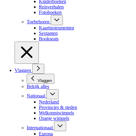
Kinderboeken
Reisverhalen
Fotoboeken
Toebehoren
Kaartinstrumenten
Sextanten
Bookseats
Vlaggen
Vlaggen
Bekijk alles
Nationaal
Nederland
Provincies & steden
Welkomstwimpels
Oranje wimpels
Internationaal
Europa