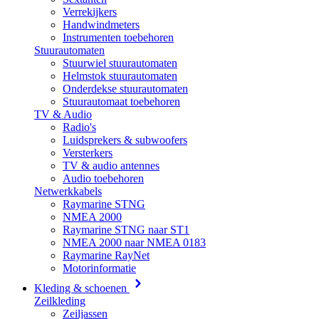
Verrekijkers
Handwindmeters
Instrumenten toebehoren
Stuurautomaten
Stuurwiel stuurautomaten
Helmstok stuurautomaten
Onderdekse stuurautomaten
Stuurautomaat toebehoren
TV & Audio
Radio's
Luidsprekers & subwoofers
Versterkers
TV & audio antennes
Audio toebehoren
Netwerkkabels
Raymarine STNG
NMEA 2000
Raymarine STNG naar ST1
NMEA 2000 naar NMEA 0183
Raymarine RayNet
Motorinformatie
Kleding & schoenen
Zeilkleding
Zeiljassen