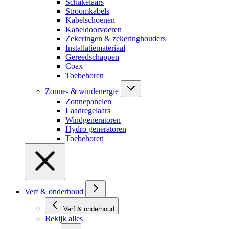
Schakelaars
Stroomkabels
Kabelschoenen
Kabeldoorvoeren
Zekeringen & zekeringhouders
Installatiemateriaal
Gereedschappen
Coax
Toebehoren
Zonne- & windenergie
Zonnepanelen
Laadregelaars
Windgeneratoren
Hydro generatoren
Toebehoren
Verf & onderhoud
Verf & onderhoud
Bekijk alles