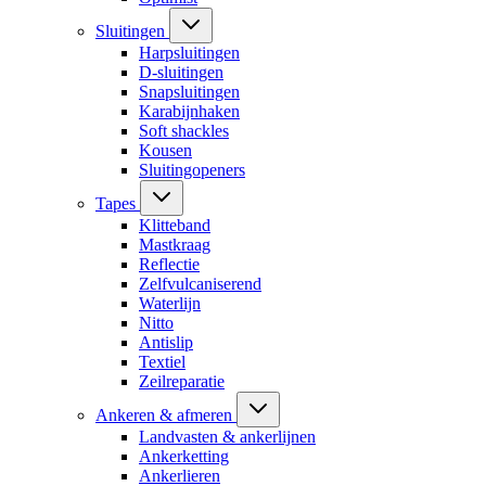
Sluitingen
Harpsluitingen
D-sluitingen
Snapsluitingen
Karabijnhaken
Soft shackles
Kousen
Sluitingopeners
Tapes
Klitteband
Mastkraag
Reflectie
Zelfvulcaniserend
Waterlijn
Nitto
Antislip
Textiel
Zeilreparatie
Ankeren & afmeren
Landvasten & ankerlijnen
Ankerketting
Ankerlieren