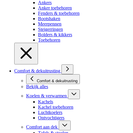
Ankers
Anker toebehoren
Fenders & toebehoren
Bootshaken
Meerpennen
Steigerringen
Bolders & kikkers
Toebehoren
Comfort & dekuitrusting
Comfort & dekuitrusting
Bekijk alles
Koelen & verwarmen
Kachels
Kachel toebehoren
Luchtkoelers
Ontvochtigers
Comfort aan dek
Tafels & stoelen