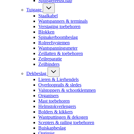
Splitsgereedschap
Tuigage
Staalkabel
Wantspanners & terminals
Verstaging toebehoren
Blokken
Spinakerboombeslag
Rolreefsystemen
Wantspanningsmeter
Zeillatten & toebehoren
Zeilreparatie
Zeilbinders
Dekbeslag
Lieren & Lierhendels
Overlooprails & sledes
Valstoppers & schootklemmen
Organisers
Mast toebehoren
Helmstokverlengers
Bolders & kikkers
Wantputtingen & dekogen
Scepters & railing toebehoren
Buiskapbeslag
Optimist