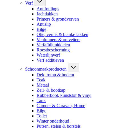
Verf
Antifoulings
Jachtlakken
Primers & grondverven
Antislip
Bilge
Olie, vernis & blanke lakken
Verdunners & ontvetters
Verfafbijtmiddelen
Roestbescherming
Waterlijnverf
Verf additieven
Schoonmaakproducten
Dek, romp & bodem
Teak
Metaal
Zeil- & bootkap
Rubberboot, kunststof & vinyl
Tank
Camper & Caravan, Home
Bilge
Toilet
Winter onderhoud
Putsen, stelen & borstels