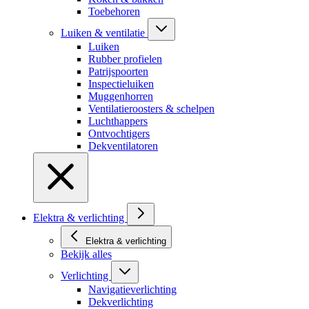
Toebehoren
Luiken & ventilatie
Luiken
Rubber profielen
Patrijspoorten
Inspectieluiken
Muggenhorren
Ventilatieroosters & schelpen
Luchthappers
Ontvochtigers
Dekventilatoren
Elektra & verlichting
Elektra & verlichting
Bekijk alles
Verlichting
Navigatieverlichting
Dekverlichting