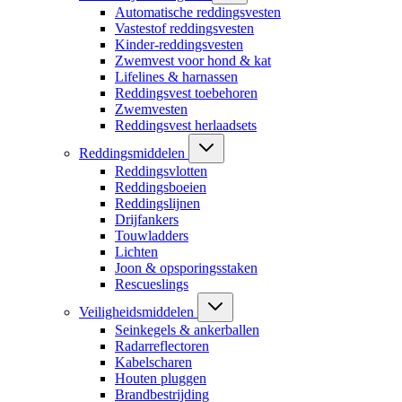
Automatische reddingsvesten
Vastestof reddingsvesten
Kinder-reddingsvesten
Zwemvest voor hond & kat
Lifelines & harnassen
Reddingsvest toebehoren
Zwemvesten
Reddingsvest herlaadsets
Reddingsmiddelen
Reddingsvlotten
Reddingsboeien
Reddingslijnen
Drijfankers
Touwladders
Lichten
Joon & opsporingsstaken
Rescueslings
Veiligheidsmiddelen
Seinkegels & ankerballen
Radarreflectoren
Kabelscharen
Houten pluggen
Brandbestrijding