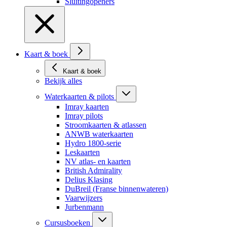
Sluitingopeners
Kaart & boek
Kaart & boek
Bekijk alles
Waterkaarten & pilots
Imray kaarten
Imray pilots
Stroomkaarten & atlassen
ANWB waterkaarten
Hydro 1800-serie
Leskaarten
NV atlas- en kaarten
British Admirality
Delius Klasing
DuBreil (Franse binnenwateren)
Vaarwijzers
Jurbenmann
Cursusboeken