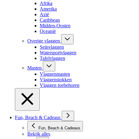
Afrika
Amerika
Azië
Caribbean
Midden-Oosten
Oceanië
Overige vlaggen
Seinvlaggen
Watersportvlaggen
Tafelvlaggen
Masten
Vlaggenmasten
Vlaggenstokken
Vlaggen toebehoren
Fun, Beach & Cadeaus
Fun, Beach & Cadeaus
Bekijk alles