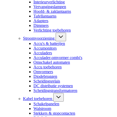
Interieurverlichting
Vervangingslampen
Hoofd- & zaklantaarns
Tafellantaarns
Adapters
Dimmers
Verlichting toebehoren
Stroomvoorziening
Accu's & batterijen
Accumonitors
Acculaders
Acculader-omvormer combi's
Omschakel automaten
Accu toebehoren
Omvormers
Diodebruggen
Scheidingsrelais
DC distributie systemen
Scheidingstransformatoren
Kabel toebehoren
Schakelpanelen
Walstroom
Stekkers & stopcontacten