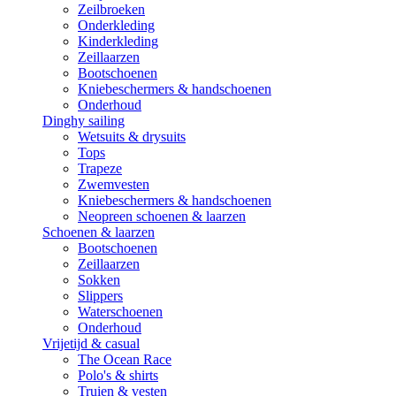
Zeilbroeken
Onderkleding
Kinderkleding
Zeillaarzen
Bootschoenen
Kniebeschermers & handschoenen
Onderhoud
Dinghy sailing
Wetsuits & drysuits
Tops
Trapeze
Zwemvesten
Kniebeschermers & handschoenen
Neopreen schoenen & laarzen
Schoenen & laarzen
Bootschoenen
Zeillaarzen
Sokken
Slippers
Waterschoenen
Onderhoud
Vrijetijd & casual
The Ocean Race
Polo's & shirts
Truien & vesten