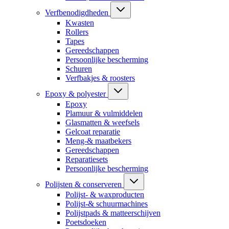
Verfbenodigdheden
Kwasten
Rollers
Tapes
Gereedschappen
Persoonlijke bescherming
Schuren
Verfbakjes & roosters
Epoxy & polyester
Epoxy
Plamuur & vulmiddelen
Glasmatten & weefsels
Gelcoat reparatie
Meng-& maatbekers
Gereedschappen
Reparatiesets
Persoonlijke bescherming
Polijsten & conserveren
Polijst- & waxproducten
Polijst-& schuurmachines
Polijstpads & matteerschijven
Poetsdoeken