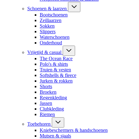
Schoenen & laarzen
Bootschoenen
Zeillaarzen
Sokken
Slippers
Waterschoenen
Onderhoud
Vrijetijd & casual
The Ocean Race
Polo's & shirts
Truien & vesten
Softshells & fleece
Jurken & rokken
Shorts
Broeken
Regenkleding
Jassen
Clubkleding
Riemen
Toebehoren
Kniebeschermers & handschoenen
Mutsen & sjaals