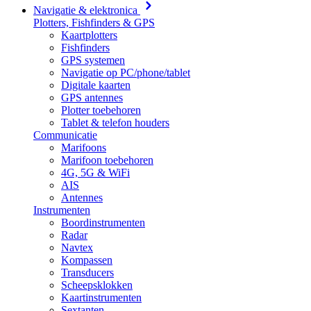
Navigatie & elektronica
Plotters, Fishfinders & GPS
Kaartplotters
Fishfinders
GPS systemen
Navigatie op PC/phone/tablet
Digitale kaarten
GPS antennes
Plotter toebehoren
Tablet & telefon houders
Communicatie
Marifoons
Marifoon toebehoren
4G, 5G & WiFi
AIS
Antennes
Instrumenten
Boordinstrumenten
Radar
Navtex
Kompassen
Transducers
Scheepsklokken
Kaartinstrumenten
Sextanten