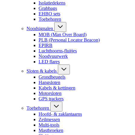
Isolatiedekens
Grabbags
EHBO sets
Toebehoren
Noodsignalen
MOB (Man Over Board)
PLB (Personal Locator Beacon)
EPIRB
Luchthoorns-fluitjes
Noodvuurwerk
LED flares
Sloten & kabels
Grondbeugels
Hangsloten
Kabels & kettingen
Motorsloten
GPS trackers
Toebehoren
Hoofd- & zaklantaarns
Zeilmessen
Multi-tools
Mastbroeken