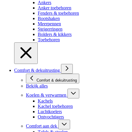
Ankers
Anker toebehoren
Fenders & toebehoren
Bootshaken
Meerpennen
Steigerringen
Bolders & kikkers
Toebehoren
Comfort & dekuitrusting
Comfort & dekuitrusting
Bekijk alles
Koelen & verwarmen
Kachels
Kachel toebehoren
Luchtkoelers
Ontvochtigers
Comfort aan dek
Tafels & stoelen