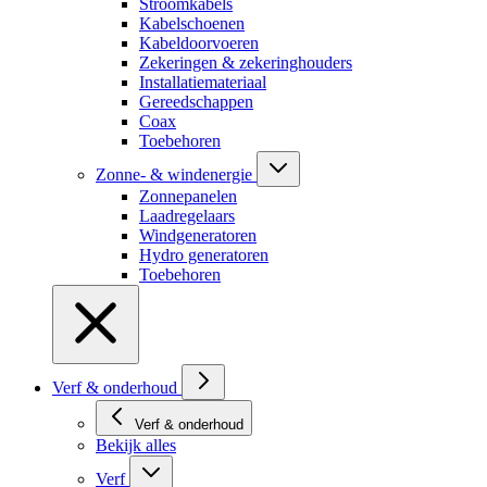
Stroomkabels
Kabelschoenen
Kabeldoorvoeren
Zekeringen & zekeringhouders
Installatiemateriaal
Gereedschappen
Coax
Toebehoren
Zonne- & windenergie
Zonnepanelen
Laadregelaars
Windgeneratoren
Hydro generatoren
Toebehoren
Verf & onderhoud
Verf & onderhoud
Bekijk alles
Verf