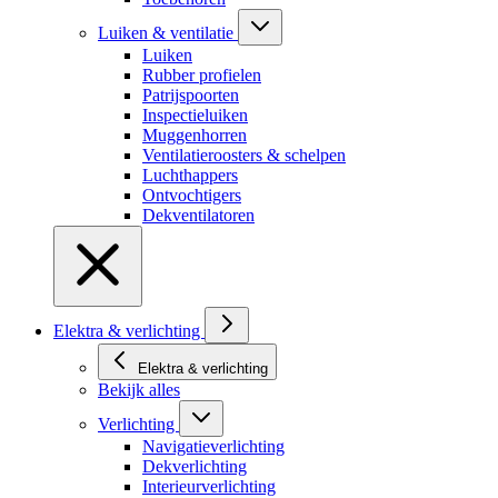
Luiken & ventilatie
Luiken
Rubber profielen
Patrijspoorten
Inspectieluiken
Muggenhorren
Ventilatieroosters & schelpen
Luchthappers
Ontvochtigers
Dekventilatoren
Elektra & verlichting
Elektra & verlichting
Bekijk alles
Verlichting
Navigatieverlichting
Dekverlichting
Interieurverlichting