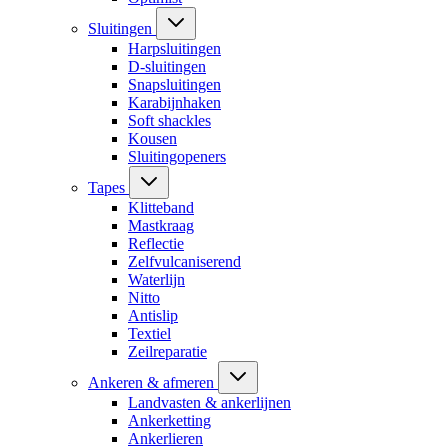
Sluitingen
Harpsluitingen
D-sluitingen
Snapsluitingen
Karabijnhaken
Soft shackles
Kousen
Sluitingopeners
Tapes
Klitteband
Mastkraag
Reflectie
Zelfvulcaniserend
Waterlijn
Nitto
Antislip
Textiel
Zeilreparatie
Ankeren & afmeren
Landvasten & ankerlijnen
Ankerketting
Ankerlieren