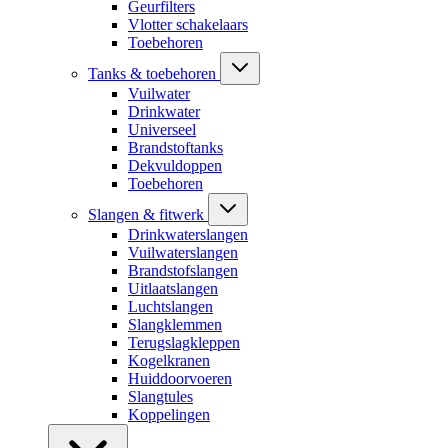
Geurfilters
Vlotter schakelaars
Toebehoren
Tanks & toebehoren
Vuilwater
Drinkwater
Universeel
Brandstoftanks
Dekvuldoppen
Toebehoren
Slangen & fitwerk
Drinkwaterslangen
Vuilwaterslangen
Brandstofslangen
Uitlaatslangen
Luchtslangen
Slangklemmen
Terugslagkleppen
Kogelkranen
Huiddoorvoeren
Slangtules
Koppelingen