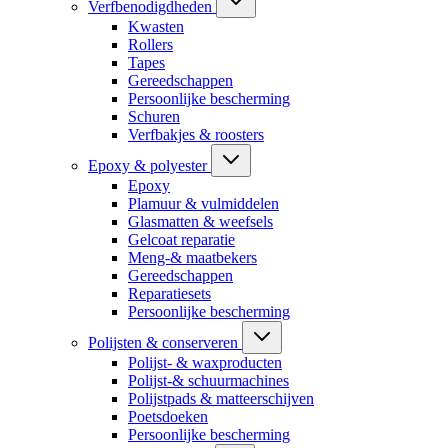
Verfbenodigdheden
Kwasten
Rollers
Tapes
Gereedschappen
Persoonlijke bescherming
Schuren
Verfbakjes & roosters
Epoxy & polyester
Epoxy
Plamuur & vulmiddelen
Glasmatten & weefsels
Gelcoat reparatie
Meng-& maatbekers
Gereedschappen
Reparatiesets
Persoonlijke bescherming
Polijsten & conserveren
Polijst- & waxproducten
Polijst-& schuurmachines
Polijstpads & matteerschijven
Poetsdoeken
Persoonlijke bescherming