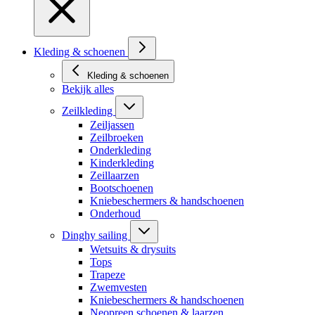
Kleding & schoenen
Kleding & schoenen
Bekijk alles
Zeilkleding
Zeiljassen
Zeilbroeken
Onderkleding
Kinderkleding
Zeillaarzen
Bootschoenen
Kniebeschermers & handschoenen
Onderhoud
Dinghy sailing
Wetsuits & drysuits
Tops
Trapeze
Zwemvesten
Kniebeschermers & handschoenen
Neopreen schoenen & laarzen