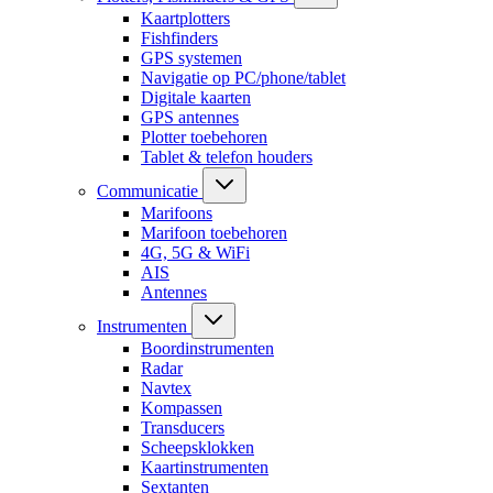
Kaartplotters
Fishfinders
GPS systemen
Navigatie op PC/phone/tablet
Digitale kaarten
GPS antennes
Plotter toebehoren
Tablet & telefon houders
Communicatie
Marifoons
Marifoon toebehoren
4G, 5G & WiFi
AIS
Antennes
Instrumenten
Boordinstrumenten
Radar
Navtex
Kompassen
Transducers
Scheepsklokken
Kaartinstrumenten
Sextanten