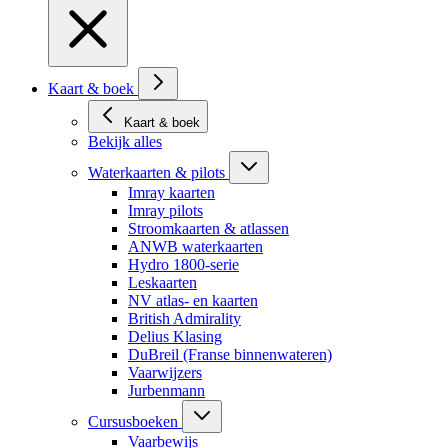
Kaart & boek
Kaart & boek
Bekijk alles
Waterkaarten & pilots
Imray kaarten
Imray pilots
Stroomkaarten & atlassen
ANWB waterkaarten
Hydro 1800-serie
Leskaarten
NV atlas- en kaarten
British Admirality
Delius Klasing
DuBreil (Franse binnenwateren)
Vaarwijzers
Jurbenmann
Cursusboeken
Vaarbewijs