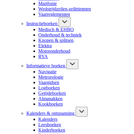
Marifonie
Wedstrijdzeilen-zeiltrimmen
Vaarreglementen
Instructieboeken
Medisch & EHBO
Onderhoud & techniek
Knopen & splitsen
Elektra
Motoronderhoud
RYA
Informatieve boeken
Navigatie
Meteorologie
Vaargidsen
Logboeken
Getijdeboeken
Almanakken
Kookboeken
Kalenders & ontspanning
Kalenders
Leesboeken
Kinderboeken