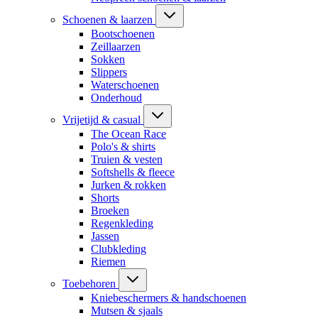
Schoenen & laarzen
Bootschoenen
Zeillaarzen
Sokken
Slippers
Waterschoenen
Onderhoud
Vrijetijd & casual
The Ocean Race
Polo's & shirts
Truien & vesten
Softshells & fleece
Jurken & rokken
Shorts
Broeken
Regenkleding
Jassen
Clubkleding
Riemen
Toebehoren
Kniebeschermers & handschoenen
Mutsen & sjaals