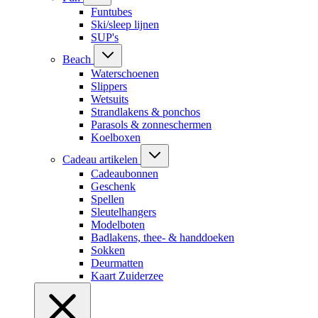
Funtubes
Ski/sleep lijnen
SUP's
Beach
Waterschoenen
Slippers
Wetsuits
Strandlakens & ponchos
Parasols & zonneschermen
Koelboxen
Cadeau artikelen
Cadeaubonnen
Geschenk
Spellen
Sleutelhangers
Modelboten
Badlakens, thee- & handdoeken
Sokken
Deurmatten
Kaart Zuiderzee