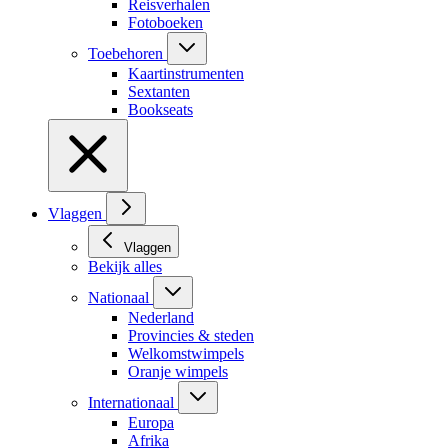
Reisverhalen
Fotoboeken
Toebehoren
Kaartinstrumenten
Sextanten
Bookseats
Vlaggen
Vlaggen
Bekijk alles
Nationaal
Nederland
Provincies & steden
Welkomstwimpels
Oranje wimpels
Internationaal
Europa
Afrika