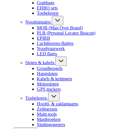
Grabbags
EHBO sets
Toebehoren
Noodsignalen
MOB (Man Over Board)
PLB (Personal Locator Beacon)
EPIRB
Luchthoorns-fluitjes
Noodvuurwerk
LED flares
Sloten & kabels
Grondbeugels
Hangsloten
Kabels & kettingen
Motorsloten
GPS trackers
Toebehoren
Hoofd- & zaklantaarns
Zeilmessen
Multi-tools
Mastbroeken
Sluitingopeners