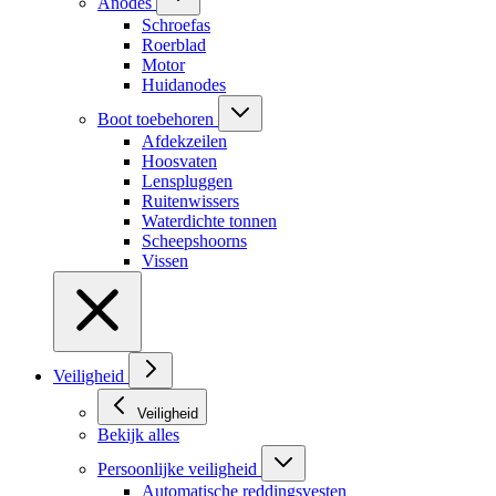
Anodes
Schroefas
Roerblad
Motor
Huidanodes
Boot toebehoren
Afdekzeilen
Hoosvaten
Lenspluggen
Ruitenwissers
Waterdichte tonnen
Scheepshoorns
Vissen
Veiligheid
Veiligheid
Bekijk alles
Persoonlijke veiligheid
Automatische reddingsvesten