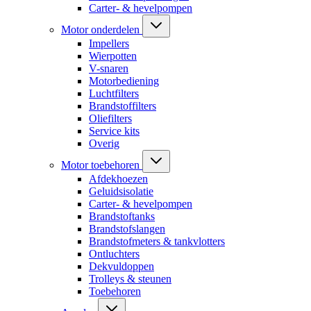
Carter- & hevelpompen
Motor onderdelen
Impellers
Wierpotten
V-snaren
Motorbediening
Luchtfilters
Brandstoffilters
Oliefilters
Service kits
Overig
Motor toebehoren
Afdekhoezen
Geluidsisolatie
Carter- & hevelpompen
Brandstoftanks
Brandstofslangen
Brandstofmeters & tankvlotters
Ontluchters
Dekvuldoppen
Trolleys & steunen
Toebehoren