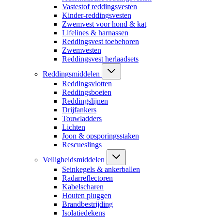
Vastestof reddingsvesten
Kinder-reddingsvesten
Zwemvest voor hond & kat
Lifelines & harnassen
Reddingsvest toebehoren
Zwemvesten
Reddingsvest herlaadsets
Reddingsmiddelen
Reddingsvlotten
Reddingsboeien
Reddingslijnen
Drijfankers
Touwladders
Lichten
Joon & opsporingsstaken
Rescueslings
Veiligheidsmiddelen
Seinkegels & ankerballen
Radarreflectoren
Kabelscharen
Houten pluggen
Brandbestrijding
Isolatiedekens