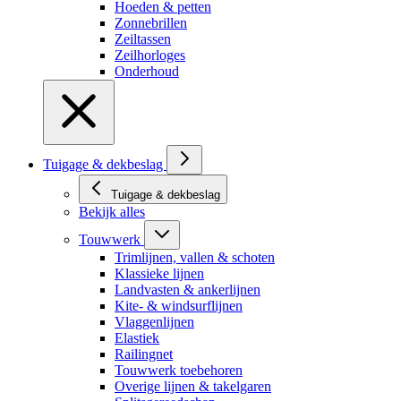
Hoeden & petten
Zonnebrillen
Zeiltassen
Zeilhorloges
Onderhoud
Tuigage & dekbeslag
Tuigage & dekbeslag
Bekijk alles
Touwwerk
Trimlijnen, vallen & schoten
Klassieke lijnen
Landvasten & ankerlijnen
Kite- & windsurflijnen
Vlaggenlijnen
Elastiek
Railingnet
Touwwerk toebehoren
Overige lijnen & takelgaren