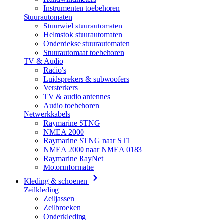
Instrumenten toebehoren
Stuurautomaten
Stuurwiel stuurautomaten
Helmstok stuurautomaten
Onderdekse stuurautomaten
Stuurautomaat toebehoren
TV & Audio
Radio's
Luidsprekers & subwoofers
Versterkers
TV & audio antennes
Audio toebehoren
Netwerkkabels
Raymarine STNG
NMEA 2000
Raymarine STNG naar ST1
NMEA 2000 naar NMEA 0183
Raymarine RayNet
Motorinformatie
Kleding & schoenen
Zeilkleding
Zeiljassen
Zeilbroeken
Onderkleding