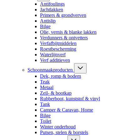
Antifoulings
Jachtlakken
Primers & grondverven
Antislip
Bilge
Olie, vernis & blanke lakken
Verdunners & ontvetters
Verfafbijtmiddelen
Roestbescherming
Waterlijnverf
Verf additieven
Schoonmaakproducten
Dek, romp & bodem
Teak
Metaal
Zeil- & bootkap
Rubberboot, kunststof & vinyl
Tank
Camper & Caravan, Home
Bilge
Toilet
Winter onderhoud
Putsen, stelen & borstels