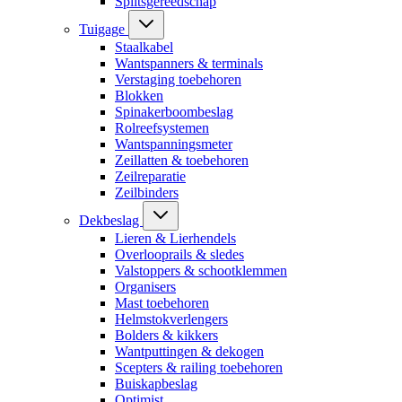
Splitsgereedschap
Tuigage
Staalkabel
Wantspanners & terminals
Verstaging toebehoren
Blokken
Spinakerboombeslag
Rolreefsystemen
Wantspanningsmeter
Zeillatten & toebehoren
Zeilreparatie
Zeilbinders
Dekbeslag
Lieren & Lierhendels
Overlooprails & sledes
Valstoppers & schootklemmen
Organisers
Mast toebehoren
Helmstokverlengers
Bolders & kikkers
Wantputtingen & dekogen
Scepters & railing toebehoren
Buiskapbeslag
Optimist