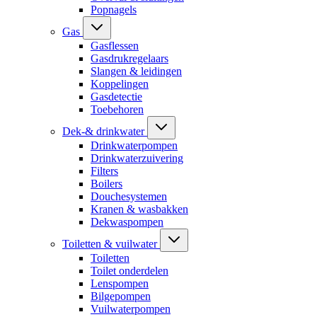
Popnagels
Gas
Gasflessen
Gasdrukregelaars
Slangen & leidingen
Koppelingen
Gasdetectie
Toebehoren
Dek-& drinkwater
Drinkwaterpompen
Drinkwaterzuivering
Filters
Boilers
Douchesystemen
Kranen & wasbakken
Dekwaspompen
Toiletten & vuilwater
Toiletten
Toilet onderdelen
Lenspompen
Bilgepompen
Vuilwaterpompen