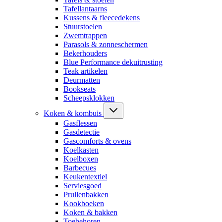
Tafellantaarns
Kussens & fleecedekens
Stuurstoelen
Zwemtrappen
Parasols & zonneschermen
Bekerhouders
Blue Performance dekuitrusting
Teak artikelen
Deurmatten
Bookseats
Scheepsklokken
Koken & kombuis
Gasflessen
Gasdetectie
Gascomforts & ovens
Koelkasten
Koelboxen
Barbecues
Keukentextiel
Serviesgoed
Prullenbakken
Kookboeken
Koken & bakken
Toebehoren