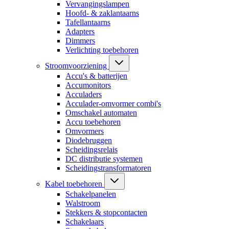
Vervangingslampen
Hoofd- & zaklantaarns
Tafellantaarns
Adapters
Dimmers
Verlichting toebehoren
Stroomvoorziening
Accu's & batterijen
Accumonitors
Acculaders
Acculader-omvormer combi's
Omschakel automaten
Accu toebehoren
Omvormers
Diodebruggen
Scheidingsrelais
DC distributie systemen
Scheidingstransformatoren
Kabel toebehoren
Schakelpanelen
Walstroom
Stekkers & stopcontacten
Schakelaars