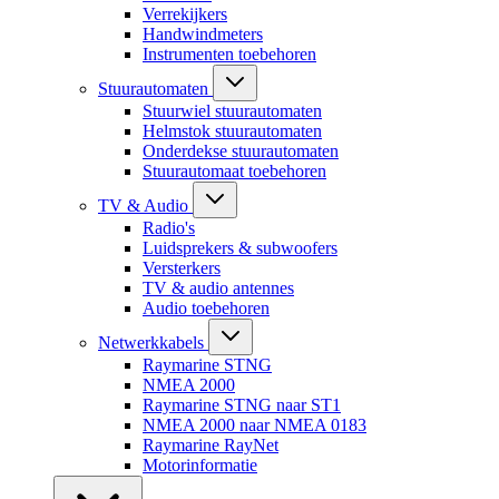
Verrekijkers
Handwindmeters
Instrumenten toebehoren
Stuurautomaten
Stuurwiel stuurautomaten
Helmstok stuurautomaten
Onderdekse stuurautomaten
Stuurautomaat toebehoren
TV & Audio
Radio's
Luidsprekers & subwoofers
Versterkers
TV & audio antennes
Audio toebehoren
Netwerkkabels
Raymarine STNG
NMEA 2000
Raymarine STNG naar ST1
NMEA 2000 naar NMEA 0183
Raymarine RayNet
Motorinformatie