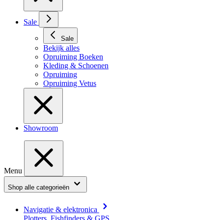
Sale
Sale
Bekijk alles
Opruiming Boeken
Kleding & Schoenen
Opruiming
Opruiming Vetus
Showroom
Menu
Shop alle categorieën
Navigatie & elektronica
Plotters, Fishfinders & GPS