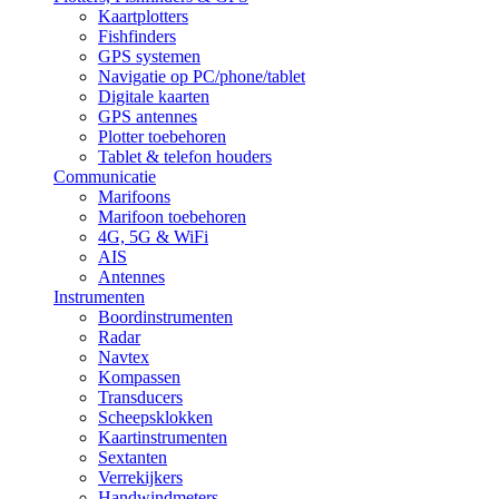
Kaartplotters
Fishfinders
GPS systemen
Navigatie op PC/phone/tablet
Digitale kaarten
GPS antennes
Plotter toebehoren
Tablet & telefon houders
Communicatie
Marifoons
Marifoon toebehoren
4G, 5G & WiFi
AIS
Antennes
Instrumenten
Boordinstrumenten
Radar
Navtex
Kompassen
Transducers
Scheepsklokken
Kaartinstrumenten
Sextanten
Verrekijkers
Handwindmeters