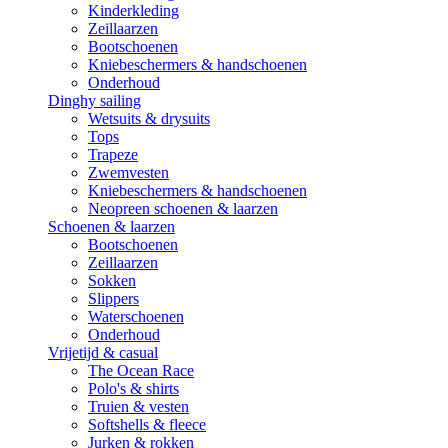
Kinderkleding
Zeillaarzen
Bootschoenen
Kniebeschermers & handschoenen
Onderhoud
Dinghy sailing
Wetsuits & drysuits
Tops
Trapeze
Zwemvesten
Kniebeschermers & handschoenen
Neopreen schoenen & laarzen
Schoenen & laarzen
Bootschoenen
Zeillaarzen
Sokken
Slippers
Waterschoenen
Onderhoud
Vrijetijd & casual
The Ocean Race
Polo's & shirts
Truien & vesten
Softshells & fleece
Jurken & rokken