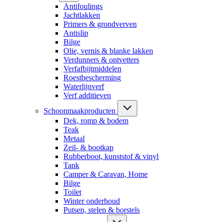
Antifoulings
Jachtlakken
Primers & grondverven
Antislip
Bilge
Olie, vernis & blanke lakken
Verdunners & ontvetters
Verfafbijtmiddelen
Roestbescherming
Waterlijnverf
Verf additieven
Schoonmaakproducten
Dek, romp & bodem
Teak
Metaal
Zeil- & bootkap
Rubberboot, kunststof & vinyl
Tank
Camper & Caravan, Home
Bilge
Toilet
Winter onderhoud
Putsen, stelen & borstels