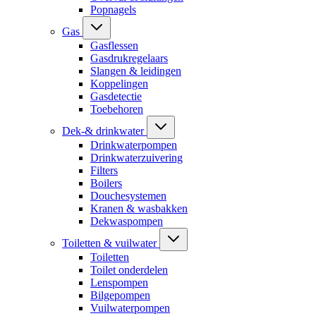
Popnagels
Gas
Gasflessen
Gasdrukregelaars
Slangen & leidingen
Koppelingen
Gasdetectie
Toebehoren
Dek-& drinkwater
Drinkwaterpompen
Drinkwaterzuivering
Filters
Boilers
Douchesystemen
Kranen & wasbakken
Dekwaspompen
Toiletten & vuilwater
Toiletten
Toilet onderdelen
Lenspompen
Bilgepompen
Vuilwaterpompen