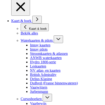
Kaart & boek
Kaart & boek
Bekijk alles
Waterkaarten & pilots
Imray kaarten
Imray pilots
Stroomkaarten & atlassen
ANWB waterkaarten
Hydro 1800-serie
Leskaarten
NV atlas- en kaarten
British Admirality
Delius Klasing
DuBreil (Franse binnenwateren)
Vaarwijzers
Jurbenmann
Cursusboeken
Vaarbewijs