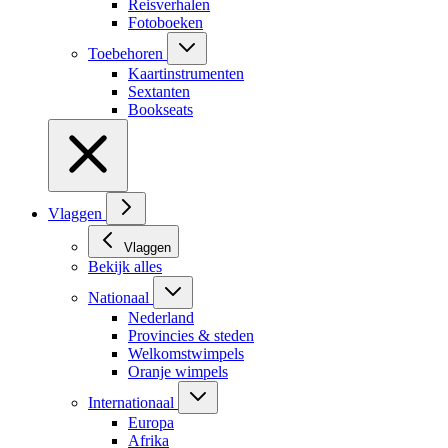
Reisverhalen
Fotoboeken
Toebehoren
Kaartinstrumenten
Sextanten
Bookseats
Vlaggen
Vlaggen
Bekijk alles
Nationaal
Nederland
Provincies & steden
Welkomstwimpels
Oranje wimpels
Internationaal
Europa
Afrika