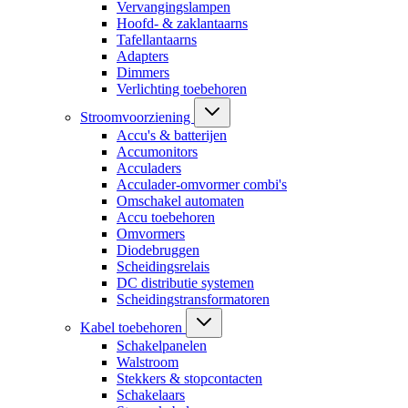
Vervangingslampen
Hoofd- & zaklantaarns
Tafellantaarns
Adapters
Dimmers
Verlichting toebehoren
Stroomvoorziening
Accu's & batterijen
Accumonitors
Acculaders
Acculader-omvormer combi's
Omschakel automaten
Accu toebehoren
Omvormers
Diodebruggen
Scheidingsrelais
DC distributie systemen
Scheidingstransformatoren
Kabel toebehoren
Schakelpanelen
Walstroom
Stekkers & stopcontacten
Schakelaars