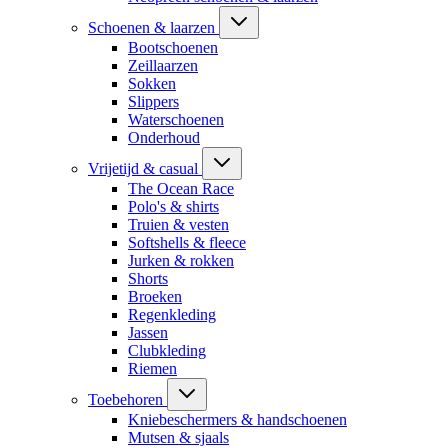
Schoenen & laarzen
Bootschoenen
Zeillaarzen
Sokken
Slippers
Waterschoenen
Onderhoud
Vrijetijd & casual
The Ocean Race
Polo's & shirts
Truien & vesten
Softshells & fleece
Jurken & rokken
Shorts
Broeken
Regenkleding
Jassen
Clubkleding
Riemen
Toebehoren
Kniebeschermers & handschoenen
Mutsen & sjaals