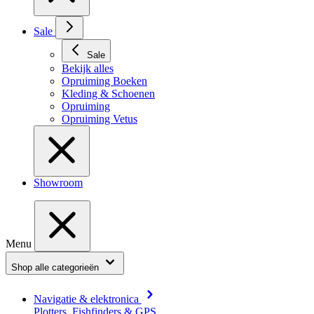
Sale
Sale
Bekijk alles
Opruiming Boeken
Kleding & Schoenen
Opruiming
Opruiming Vetus
Showroom
Menu
Shop alle categorieën
Navigatie & elektronica
Plotters, Fishfinders & GPS