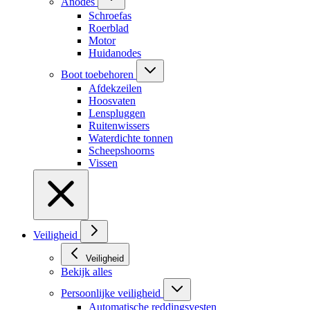
Anodes
Schroefas
Roerblad
Motor
Huidanodes
Boot toebehoren
Afdekzeilen
Hoosvaten
Lenspluggen
Ruitenwissers
Waterdichte tonnen
Scheepshoorns
Vissen
Veiligheid
Veiligheid
Bekijk alles
Persoonlijke veiligheid
Automatische reddingsvesten