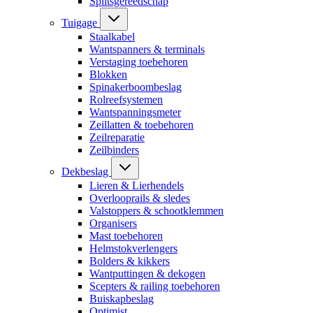
Splitsgereedschap
Tuigage
Staalkabel
Wantspanners & terminals
Verstaging toebehoren
Blokken
Spinakerboombeslag
Rolreefsystemen
Wantspanningsmeter
Zeillatten & toebehoren
Zeilreparatie
Zeilbinders
Dekbeslag
Lieren & Lierhendels
Overlooprails & sledes
Valstoppers & schootklemmen
Organisers
Mast toebehoren
Helmstokverlengers
Bolders & kikkers
Wantputtingen & dekogen
Scepters & railing toebehoren
Buiskapbeslag
Optimist