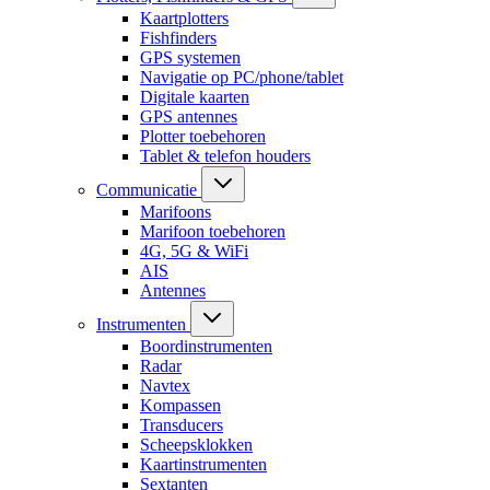
Kaartplotters
Fishfinders
GPS systemen
Navigatie op PC/phone/tablet
Digitale kaarten
GPS antennes
Plotter toebehoren
Tablet & telefon houders
Communicatie
Marifoons
Marifoon toebehoren
4G, 5G & WiFi
AIS
Antennes
Instrumenten
Boordinstrumenten
Radar
Navtex
Kompassen
Transducers
Scheepsklokken
Kaartinstrumenten
Sextanten