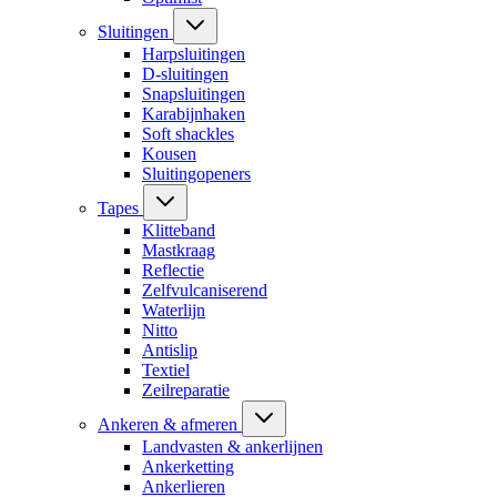
Sluitingen
Harpsluitingen
D-sluitingen
Snapsluitingen
Karabijnhaken
Soft shackles
Kousen
Sluitingopeners
Tapes
Klitteband
Mastkraag
Reflectie
Zelfvulcaniserend
Waterlijn
Nitto
Antislip
Textiel
Zeilreparatie
Ankeren & afmeren
Landvasten & ankerlijnen
Ankerketting
Ankerlieren