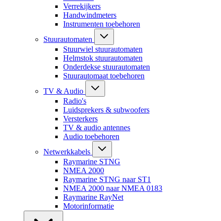
Verrekijkers
Handwindmeters
Instrumenten toebehoren
Stuurautomaten
Stuurwiel stuurautomaten
Helmstok stuurautomaten
Onderdekse stuurautomaten
Stuurautomaat toebehoren
TV & Audio
Radio's
Luidsprekers & subwoofers
Versterkers
TV & audio antennes
Audio toebehoren
Netwerkkabels
Raymarine STNG
NMEA 2000
Raymarine STNG naar ST1
NMEA 2000 naar NMEA 0183
Raymarine RayNet
Motorinformatie