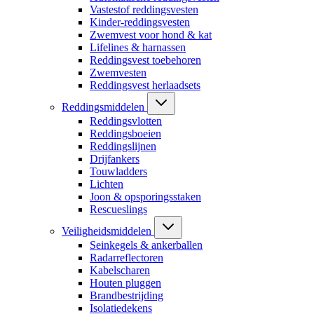
Vastestof reddingsvesten
Kinder-reddingsvesten
Zwemvest voor hond & kat
Lifelines & harnassen
Reddingsvest toebehoren
Zwemvesten
Reddingsvest herlaadsets
Reddingsmiddelen
Reddingsvlotten
Reddingsboeien
Reddingslijnen
Drijfankers
Touwladders
Lichten
Joon & opsporingsstaken
Rescueslings
Veiligheidsmiddelen
Seinkegels & ankerballen
Radarreflectoren
Kabelscharen
Houten pluggen
Brandbestrijding
Isolatiedekens