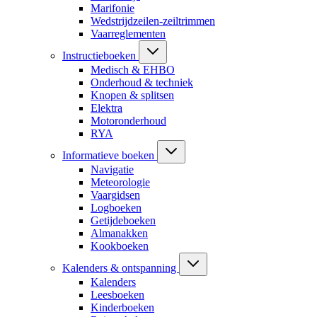
Marifonie
Wedstrijdzeilen-zeiltrimmen
Vaarreglementen
Instructieboeken
Medisch & EHBO
Onderhoud & techniek
Knopen & splitsen
Elektra
Motoronderhoud
RYA
Informatieve boeken
Navigatie
Meteorologie
Vaargidsen
Logboeken
Getijdeboeken
Almanakken
Kookboeken
Kalenders & ontspanning
Kalenders
Leesboeken
Kinderboeken