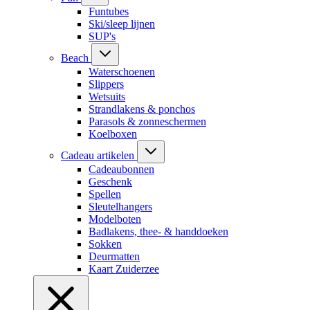
Funtubes
Ski/sleep lijnen
SUP's
Beach
Waterschoenen
Slippers
Wetsuits
Strandlakens & ponchos
Parasols & zonneschermen
Koelboxen
Cadeau artikelen
Cadeaubonnen
Geschenk
Spellen
Sleutelhangers
Modelboten
Badlakens, thee- & handdoeken
Sokken
Deurmatten
Kaart Zuiderzee