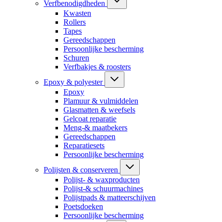
Verfbenodigdheden
Kwasten
Rollers
Tapes
Gereedschappen
Persoonlijke bescherming
Schuren
Verfbakjes & roosters
Epoxy & polyester
Epoxy
Plamuur & vulmiddelen
Glasmatten & weefsels
Gelcoat reparatie
Meng-& maatbekers
Gereedschappen
Reparatiesets
Persoonlijke bescherming
Polijsten & conserveren
Polijst- & waxproducten
Polijst-& schuurmachines
Polijstpads & matteerschijven
Poetsdoeken
Persoonlijke bescherming