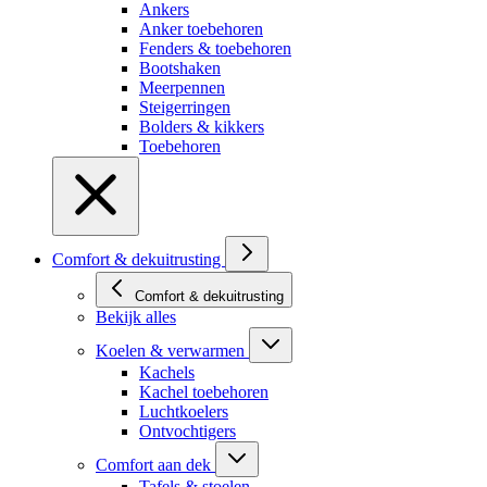
Ankers
Anker toebehoren
Fenders & toebehoren
Bootshaken
Meerpennen
Steigerringen
Bolders & kikkers
Toebehoren
Comfort & dekuitrusting
Comfort & dekuitrusting
Bekijk alles
Koelen & verwarmen
Kachels
Kachel toebehoren
Luchtkoelers
Ontvochtigers
Comfort aan dek
Tafels & stoelen