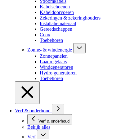
Stroomkabels
Kabelschoenen
Kabeldoorvoeren
Zekeringen & zekeringhouders
Installatiemateriaal
Gereedschappen
Coax
Toebehoren
Zonne- & windenergie
Zonnepanelen
Laadregelaars
Windgeneratoren
Hydro generatoren
Toebehoren
Verf & onderhoud
Verf & onderhoud
Bekijk alles
Verf