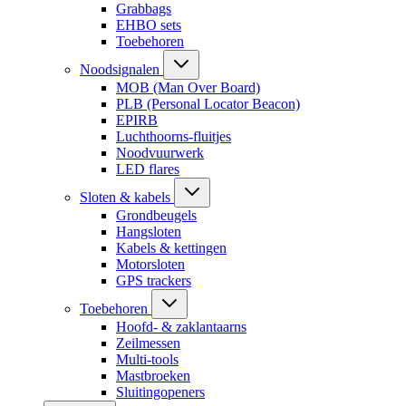
Grabbags
EHBO sets
Toebehoren
Noodsignalen
MOB (Man Over Board)
PLB (Personal Locator Beacon)
EPIRB
Luchthoorns-fluitjes
Noodvuurwerk
LED flares
Sloten & kabels
Grondbeugels
Hangsloten
Kabels & kettingen
Motorsloten
GPS trackers
Toebehoren
Hoofd- & zaklantaarns
Zeilmessen
Multi-tools
Mastbroeken
Sluitingopeners