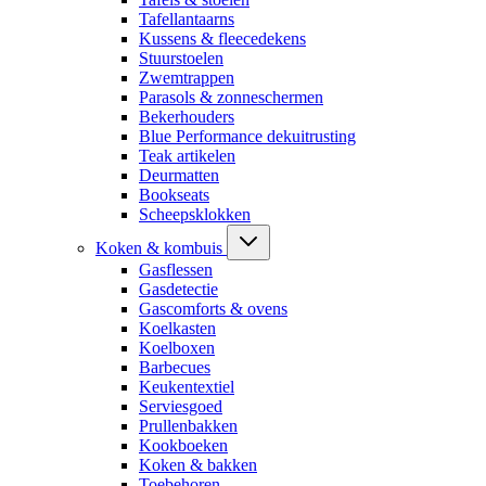
Tafellantaarns
Kussens & fleecedekens
Stuurstoelen
Zwemtrappen
Parasols & zonneschermen
Bekerhouders
Blue Performance dekuitrusting
Teak artikelen
Deurmatten
Bookseats
Scheepsklokken
Koken & kombuis
Gasflessen
Gasdetectie
Gascomforts & ovens
Koelkasten
Koelboxen
Barbecues
Keukentextiel
Serviesgoed
Prullenbakken
Kookboeken
Koken & bakken
Toebehoren