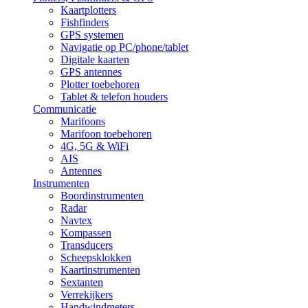
Kaartplotters
Fishfinders
GPS systemen
Navigatie op PC/phone/tablet
Digitale kaarten
GPS antennes
Plotter toebehoren
Tablet & telefon houders
Communicatie
Marifoons
Marifoon toebehoren
4G, 5G & WiFi
AIS
Antennes
Instrumenten
Boordinstrumenten
Radar
Navtex
Kompassen
Transducers
Scheepsklokken
Kaartinstrumenten
Sextanten
Verrekijkers
Handwindmeters