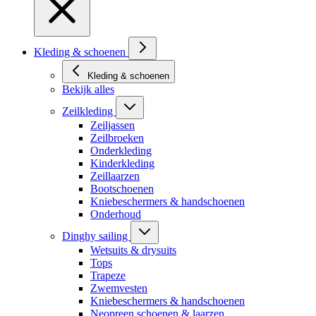
Kleding & schoenen
Kleding & schoenen
Bekijk alles
Zeilkleding
Zeiljassen
Zeilbroeken
Onderkleding
Kinderkleding
Zeillaarzen
Bootschoenen
Kniebeschermers & handschoenen
Onderhoud
Dinghy sailing
Wetsuits & drysuits
Tops
Trapeze
Zwemvesten
Kniebeschermers & handschoenen
Neopreen schoenen & laarzen