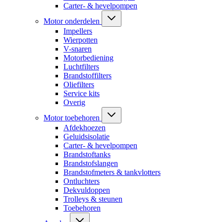
Carter- & hevelpompen
Motor onderdelen
Impellers
Wierpotten
V-snaren
Motorbediening
Luchtfilters
Brandstoffilters
Oliefilters
Service kits
Overig
Motor toebehoren
Afdekhoezen
Geluidsisolatie
Carter- & hevelpompen
Brandstoftanks
Brandstofslangen
Brandstofmeters & tankvlotters
Ontluchters
Dekvuldoppen
Trolleys & steunen
Toebehoren