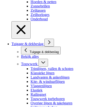
Hoeden & petten
Zonnebrillen
Zeiltassen
Zeilhorloges
Onderhoud
Tuigage & dekbeslag
Tuigage & dekbeslag
Bekijk alles
Touwwerk
Trimlijnen, vallen & schoten
Klassieke lijnen
Landvasten & ankerlijnen
Kite- & windsurflijnen
Vlaggenlijnen
Elastiek
Railingnet
Touwwerk toebehoren
Overige lijnen & takelgaren