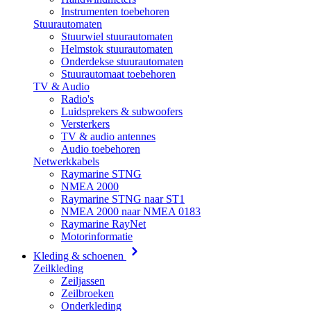
Instrumenten toebehoren
Stuurautomaten
Stuurwiel stuurautomaten
Helmstok stuurautomaten
Onderdekse stuurautomaten
Stuurautomaat toebehoren
TV & Audio
Radio's
Luidsprekers & subwoofers
Versterkers
TV & audio antennes
Audio toebehoren
Netwerkkabels
Raymarine STNG
NMEA 2000
Raymarine STNG naar ST1
NMEA 2000 naar NMEA 0183
Raymarine RayNet
Motorinformatie
Kleding & schoenen
Zeilkleding
Zeiljassen
Zeilbroeken
Onderkleding