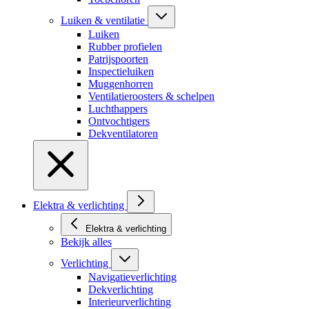
Luiken & ventilatie
Luiken
Rubber profielen
Patrijspoorten
Inspectieluiken
Muggenhorren
Ventilatieroosters & schelpen
Luchthappers
Ontvochtigers
Dekventilatoren
Elektra & verlichting
Elektra & verlichting
Bekijk alles
Verlichting
Navigatieverlichting
Dekverlichting
Interieurverlichting