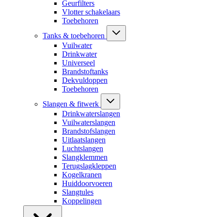
Geurfilters
Vlotter schakelaars
Toebehoren
Tanks & toebehoren
Vuilwater
Drinkwater
Universeel
Brandstoftanks
Dekvuldoppen
Toebehoren
Slangen & fitwerk
Drinkwaterslangen
Vuilwaterslangen
Brandstofslangen
Uitlaatslangen
Luchtslangen
Slangklemmen
Terugslagkleppen
Kogelkranen
Huiddoorvoeren
Slangtules
Koppelingen