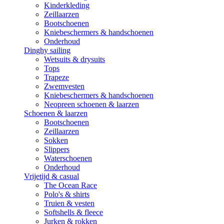
Kinderkleding
Zeillaarzen
Bootschoenen
Kniebeschermers & handschoenen
Onderhoud
Dinghy sailing
Wetsuits & drysuits
Tops
Trapeze
Zwemvesten
Kniebeschermers & handschoenen
Neopreen schoenen & laarzen
Schoenen & laarzen
Bootschoenen
Zeillaarzen
Sokken
Slippers
Waterschoenen
Onderhoud
Vrijetijd & casual
The Ocean Race
Polo's & shirts
Truien & vesten
Softshells & fleece
Jurken & rokken