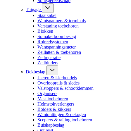
Splitsgereedschap
Tuigage
Staalkabel
Wantspanners & terminals
Verstaging toebehoren
Blokken
Spinakerboombeslag
Rolreefsystemen
Wantspanningsmeter
Zeillatten & toebehoren
Zeilreparatie
Zeilbinders
Dekbeslag
Lieren & Lierhendels
Overlooprails & sledes
Valstoppers & schootklemmen
Organisers
Mast toebehoren
Helmstokverlengers
Bolders & kikkers
Wantputtingen & dekogen
Scepters & railing toebehoren
Buiskapbeslag
Optimist