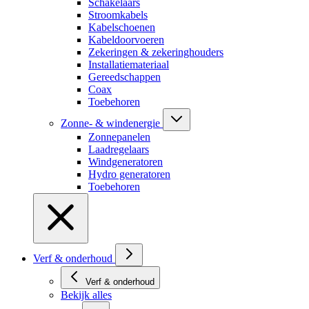
Schakelaars
Stroomkabels
Kabelschoenen
Kabeldoorvoeren
Zekeringen & zekeringhouders
Installatiemateriaal
Gereedschappen
Coax
Toebehoren
Zonne- & windenergie
Zonnepanelen
Laadregelaars
Windgeneratoren
Hydro generatoren
Toebehoren
Verf & onderhoud
Verf & onderhoud
Bekijk alles