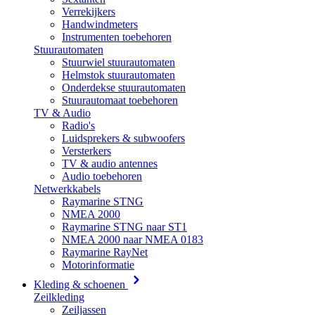
Verrekijkers
Handwindmeters
Instrumenten toebehoren
Stuurautomaten
Stuurwiel stuurautomaten
Helmstok stuurautomaten
Onderdekse stuurautomaten
Stuurautomaat toebehoren
TV & Audio
Radio's
Luidsprekers & subwoofers
Versterkers
TV & audio antennes
Audio toebehoren
Netwerkkabels
Raymarine STNG
NMEA 2000
Raymarine STNG naar ST1
NMEA 2000 naar NMEA 0183
Raymarine RayNet
Motorinformatie
Kleding & schoenen
Zeilkleding
Zeiljassen