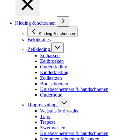
Kleding & schoenen
Kleding & schoenen
Bekijk alles
Zeilkleding
Zeiljassen
Zeilbroeken
Onderkleding
Kinderkleding
Zeillaarzen
Bootschoenen
Kniebeschermers & handschoenen
Onderhoud
Dinghy sailing
Wetsuits & drysuits
Tops
Trapeze
Zwemvesten
Kniebeschermers & handschoenen
Neopreen schoenen & laarzen