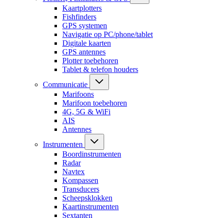
Kaartplotters
Fishfinders
GPS systemen
Navigatie op PC/phone/tablet
Digitale kaarten
GPS antennes
Plotter toebehoren
Tablet & telefon houders
Communicatie
Marifoons
Marifoon toebehoren
4G, 5G & WiFi
AIS
Antennes
Instrumenten
Boordinstrumenten
Radar
Navtex
Kompassen
Transducers
Scheepsklokken
Kaartinstrumenten
Sextanten