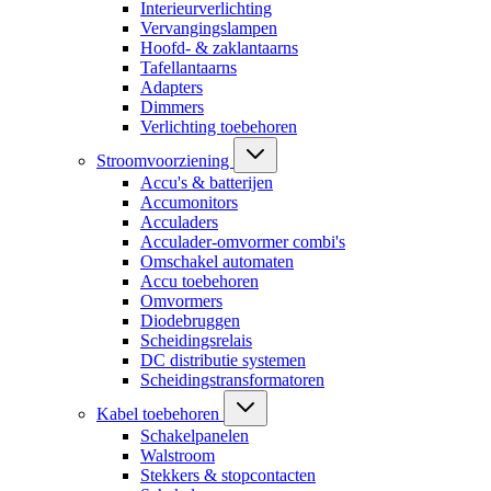
Interieurverlichting
Vervangingslampen
Hoofd- & zaklantaarns
Tafellantaarns
Adapters
Dimmers
Verlichting toebehoren
Stroomvoorziening
Accu's & batterijen
Accumonitors
Acculaders
Acculader-omvormer combi's
Omschakel automaten
Accu toebehoren
Omvormers
Diodebruggen
Scheidingsrelais
DC distributie systemen
Scheidingstransformatoren
Kabel toebehoren
Schakelpanelen
Walstroom
Stekkers & stopcontacten