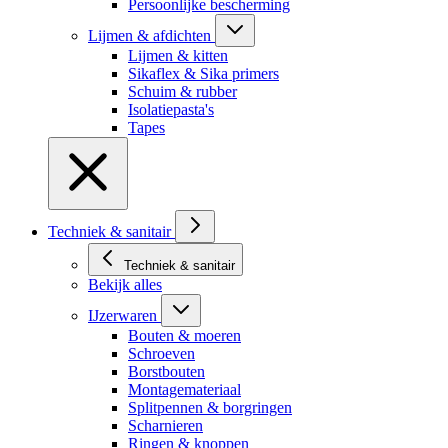
Persoonlijke bescherming
Lijmen & afdichten
Lijmen & kitten
Sikaflex & Sika primers
Schuim & rubber
Isolatiepasta's
Tapes
Techniek & sanitair
Techniek & sanitair
Bekijk alles
IJzerwaren
Bouten & moeren
Schroeven
Borstbouten
Montagemateriaal
Splitpennen & borgringen
Scharnieren
Ringen & knoppen