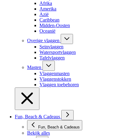
Afrika
Amerika
Azië
Caribbean
Midden-Oosten
Oceanië
Overige vlaggen
Seinvlaggen
Watersportvlaggen
Tafelvlaggen
Masten
Vlaggenmasten
Vlaggenstokken
Vlaggen toebehoren
Fun, Beach & Cadeaus
Fun, Beach & Cadeaus
Bekijk alles