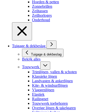
Hoeden & petten
Zonnebrillen
Zeiltassen
Zeilhorloges
Onderhoud
Tuigage & dekbeslag
Tuigage & dekbeslag
Bekijk alles
Touwwerk
Trimlijnen, vallen & schoten
Klassieke lijnen
Landvasten & ankerlijnen
Kite- & windsurflijnen
Vlaggenlijnen
Elastiek
Railingnet
Touwwerk toebehoren
Overige lijnen & takelgaren