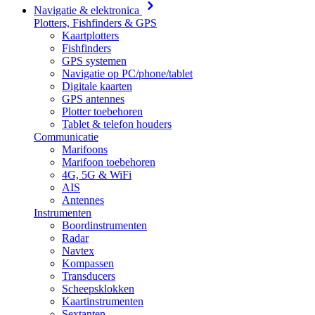
Navigatie & elektronica
Plotters, Fishfinders & GPS
Kaartplotters
Fishfinders
GPS systemen
Navigatie op PC/phone/tablet
Digitale kaarten
GPS antennes
Plotter toebehoren
Tablet & telefon houders
Communicatie
Marifoons
Marifoon toebehoren
4G, 5G & WiFi
AIS
Antennes
Instrumenten
Boordinstrumenten
Radar
Navtex
Kompassen
Transducers
Scheepsklokken
Kaartinstrumenten
Sextanten