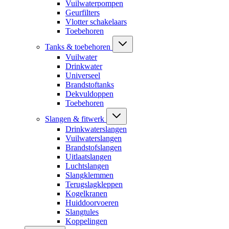
Vuilwaterpompen
Geurfilters
Vlotter schakelaars
Toebehoren
Tanks & toebehoren
Vuilwater
Drinkwater
Universeel
Brandstoftanks
Dekvuldoppen
Toebehoren
Slangen & fitwerk
Drinkwaterslangen
Vuilwaterslangen
Brandstofslangen
Uitlaatslangen
Luchtslangen
Slangklemmen
Terugslagkleppen
Kogelkranen
Huiddoorvoeren
Slangtules
Koppelingen