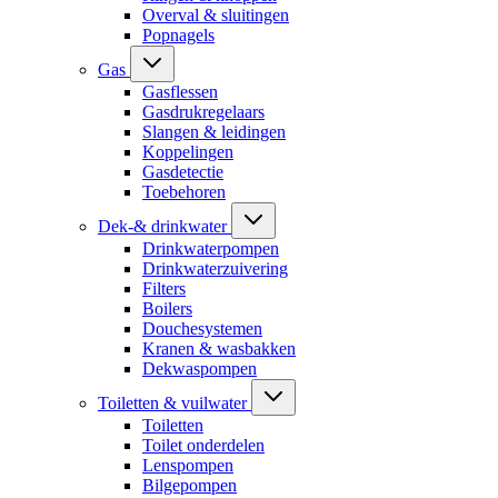
Overval & sluitingen
Popnagels
Gas
Gasflessen
Gasdrukregelaars
Slangen & leidingen
Koppelingen
Gasdetectie
Toebehoren
Dek-& drinkwater
Drinkwaterpompen
Drinkwaterzuivering
Filters
Boilers
Douchesystemen
Kranen & wasbakken
Dekwaspompen
Toiletten & vuilwater
Toiletten
Toilet onderdelen
Lenspompen
Bilgepompen