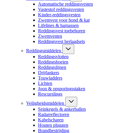
Automatische reddingsvesten
Vastestof reddingsvesten
Kinder-reddingsvesten
Zwemvest voor hond & kat
Lifelines & harnassen
Reddingsvest toebehoren
Zwemvesten
Reddingsvest herlaadsets
Reddingsmiddelen
Reddingsvlotten
Reddingsboeien
Reddingslijnen
Drijfankers
Touwladders
Lichten
Joon & opsporingsstaken
Rescueslings
Veiligheidsmiddelen
Seinkegels & ankerballen
Radarreflectoren
Kabelscharen
Houten pluggen
Brandbestrijding