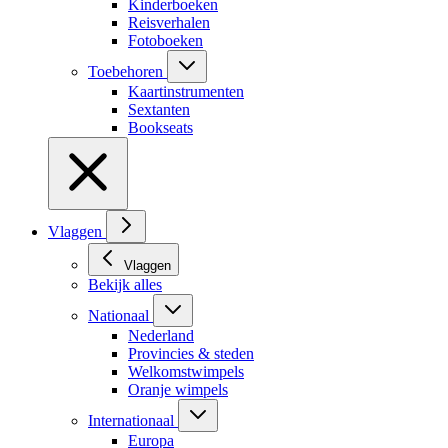
Kinderboeken
Reisverhalen
Fotoboeken
Toebehoren
Kaartinstrumenten
Sextanten
Bookseats
Vlaggen
Vlaggen
Bekijk alles
Nationaal
Nederland
Provincies & steden
Welkomstwimpels
Oranje wimpels
Internationaal
Europa