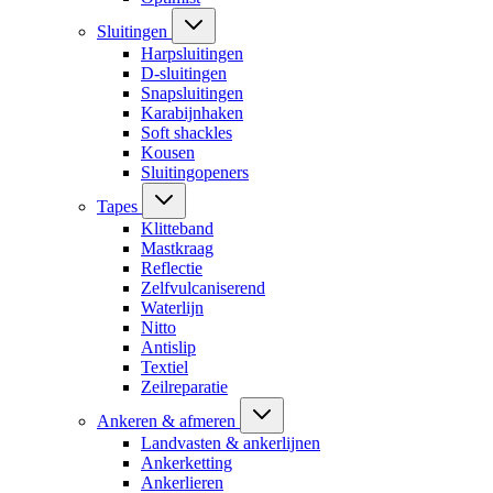
Sluitingen
Harpsluitingen
D-sluitingen
Snapsluitingen
Karabijnhaken
Soft shackles
Kousen
Sluitingopeners
Tapes
Klitteband
Mastkraag
Reflectie
Zelfvulcaniserend
Waterlijn
Nitto
Antislip
Textiel
Zeilreparatie
Ankeren & afmeren
Landvasten & ankerlijnen
Ankerketting
Ankerlieren