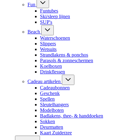
Fun
Funtubes
Ski/sleep lijnen
SUP's
Beach
Waterschoenen
Slippers
Wetsuits
Strandlakens & ponchos
Parasols & zonneschermen
Koelboxen
Drinkflessen
Cadeau artikelen
Cadeaubonnen
Geschenk
Spellen
Sleutelhangers
Modelboten
Badlakens, thee- & handdoeken
Sokken
Deurmatten
Kaart Zuiderzee