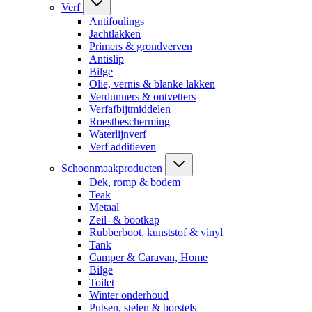
Verf
Antifoulings
Jachtlakken
Primers & grondverven
Antislip
Bilge
Olie, vernis & blanke lakken
Verdunners & ontvetters
Verfafbijtmiddelen
Roestbescherming
Waterlijnverf
Verf additieven
Schoonmaakproducten
Dek, romp & bodem
Teak
Metaal
Zeil- & bootkap
Rubberboot, kunststof & vinyl
Tank
Camper & Caravan, Home
Bilge
Toilet
Winter onderhoud
Putsen, stelen & borstels