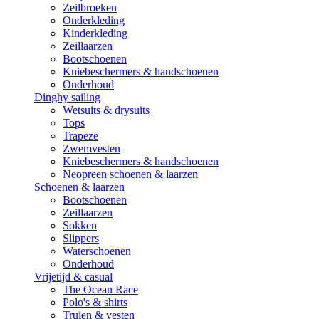
Zeilbroeken
Onderkleding
Kinderkleding
Zeillaarzen
Bootschoenen
Kniebeschermers & handschoenen
Onderhoud
Dinghy sailing
Wetsuits & drysuits
Tops
Trapeze
Zwemvesten
Kniebeschermers & handschoenen
Neopreen schoenen & laarzen
Schoenen & laarzen
Bootschoenen
Zeillaarzen
Sokken
Slippers
Waterschoenen
Onderhoud
Vrijetijd & casual
The Ocean Race
Polo's & shirts
Truien & vesten