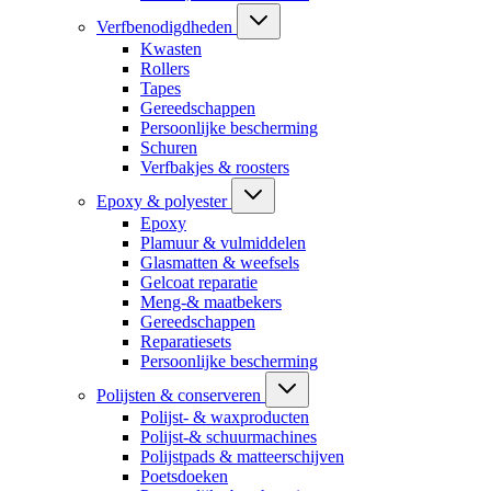
Verfbenodigdheden
Kwasten
Rollers
Tapes
Gereedschappen
Persoonlijke bescherming
Schuren
Verfbakjes & roosters
Epoxy & polyester
Epoxy
Plamuur & vulmiddelen
Glasmatten & weefsels
Gelcoat reparatie
Meng-& maatbekers
Gereedschappen
Reparatiesets
Persoonlijke bescherming
Polijsten & conserveren
Polijst- & waxproducten
Polijst-& schuurmachines
Polijstpads & matteerschijven
Poetsdoeken