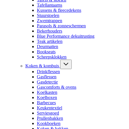
Tafellantaarns
Kussens & fleecedekens
Stuurstoelen
Zwemtrappen
Parasols & zonneschermen
Bekerhouders
Blue Performance dekuitrusting
Teak artikelen
Deurmatten
Bookseats
Scheepsklokken
Koken & kombuis
Drinkflessen
Gasflessen
Gasdetectie
Gascomforts & ovens
Koelkasten
Koelboxen
Barbecues
Keukentextiel
Serviesgoed
Prullenbakken
Kookboeken
Koken & bakken