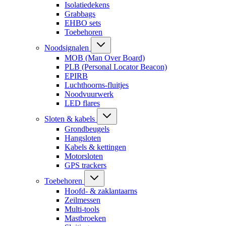
Isolatiedekens
Grabbags
EHBO sets
Toebehoren
Noodsignalen
MOB (Man Over Board)
PLB (Personal Locator Beacon)
EPIRB
Luchthoorns-fluitjes
Noodvuurwerk
LED flares
Sloten & kabels
Grondbeugels
Hangsloten
Kabels & kettingen
Motorsloten
GPS trackers
Toebehoren
Hoofd- & zaklantaarns
Zeilmessen
Multi-tools
Mastbroeken