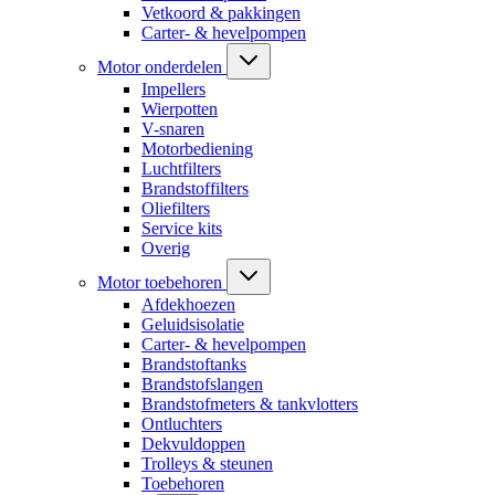
Vetkoord & pakkingen
Carter- & hevelpompen
Motor onderdelen
Impellers
Wierpotten
V-snaren
Motorbediening
Luchtfilters
Brandstoffilters
Oliefilters
Service kits
Overig
Motor toebehoren
Afdekhoezen
Geluidsisolatie
Carter- & hevelpompen
Brandstoftanks
Brandstofslangen
Brandstofmeters & tankvlotters
Ontluchters
Dekvuldoppen
Trolleys & steunen
Toebehoren