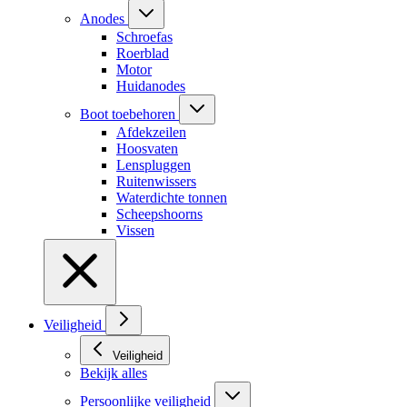
Anodes
Schroefas
Roerblad
Motor
Huidanodes
Boot toebehoren
Afdekzeilen
Hoosvaten
Lenspluggen
Ruitenwissers
Waterdichte tonnen
Scheepshoorns
Vissen
Veiligheid
Veiligheid
Bekijk alles
Persoonlijke veiligheid