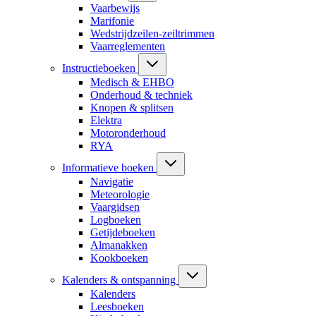
Vaarbewijs
Marifonie
Wedstrijdzeilen-zeiltrimmen
Vaarreglementen
Instructieboeken
Medisch & EHBO
Onderhoud & techniek
Knopen & splitsen
Elektra
Motoronderhoud
RYA
Informatieve boeken
Navigatie
Meteorologie
Vaargidsen
Logboeken
Getijdeboeken
Almanakken
Kookboeken
Kalenders & ontspanning
Kalenders
Leesboeken