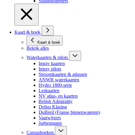
Sluitingopeners
Kaart & boek
Kaart & boek
Bekijk alles
Waterkaarten & pilots
Imray kaarten
Imray pilots
Stroomkaarten & atlassen
ANWB waterkaarten
Hydro 1800-serie
Leskaarten
NV atlas- en kaarten
British Admirality
Delius Klasing
DuBreil (Franse binnenwateren)
Vaarwijzers
Jurbenmann
Cursusboeken