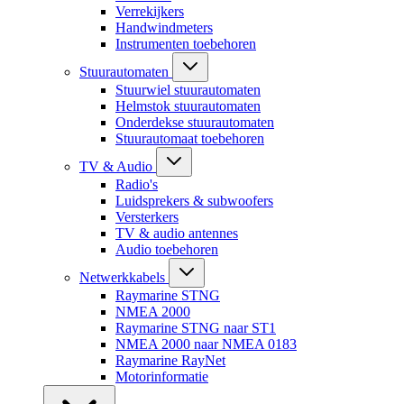
Verrekijkers
Handwindmeters
Instrumenten toebehoren
Stuurautomaten
Stuurwiel stuurautomaten
Helmstok stuurautomaten
Onderdekse stuurautomaten
Stuurautomaat toebehoren
TV & Audio
Radio's
Luidsprekers & subwoofers
Versterkers
TV & audio antennes
Audio toebehoren
Netwerkkabels
Raymarine STNG
NMEA 2000
Raymarine STNG naar ST1
NMEA 2000 naar NMEA 0183
Raymarine RayNet
Motorinformatie