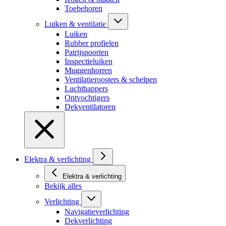
Toebehoren
Luiken & ventilatie
Luiken
Rubber profielen
Patrijspoorten
Inspectieluiken
Muggenhorren
Ventilatieroosters & schelpen
Luchthappers
Ontvochtigers
Dekventilatoren
Elektra & verlichting
Elektra & verlichting
Bekijk alles
Verlichting
Navigatieverlichting
Dekverlichting