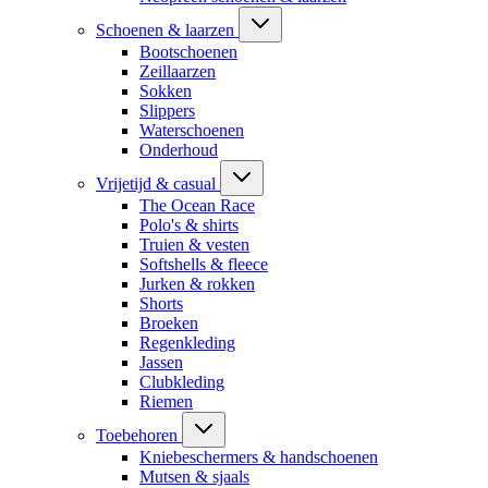
Schoenen & laarzen
Bootschoenen
Zeillaarzen
Sokken
Slippers
Waterschoenen
Onderhoud
Vrijetijd & casual
The Ocean Race
Polo's & shirts
Truien & vesten
Softshells & fleece
Jurken & rokken
Shorts
Broeken
Regenkleding
Jassen
Clubkleding
Riemen
Toebehoren
Kniebeschermers & handschoenen
Mutsen & sjaals