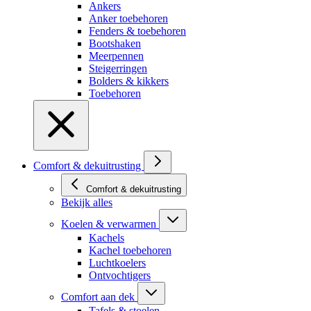
Ankers
Anker toebehoren
Fenders & toebehoren
Bootshaken
Meerpennen
Steigerringen
Bolders & kikkers
Toebehoren
Comfort & dekuitrusting
Comfort & dekuitrusting
Bekijk alles
Koelen & verwarmen
Kachels
Kachel toebehoren
Luchtkoelers
Ontvochtigers
Comfort aan dek
Tafels & stoelen