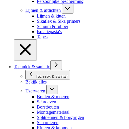
Persoonlijke bescherming
Lijmen & afdichten
Lijmen & kitten
Sikaflex & Sika primers
Schuim & rubber
Isolatiepasta's
Tapes
Techniek & sanitair
Techniek & sanitair
Bekijk alles
IJzerwaren
Bouten & moeren
Schroeven
Borstbouten
Montagemateriaal
Splitpennen & borgringen
Scharnieren
Ringen & knoppen