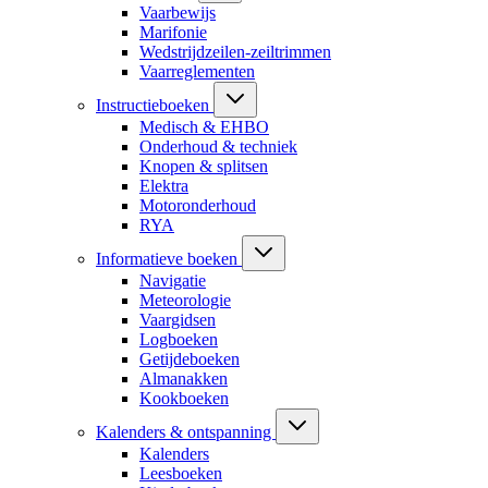
Vaarbewijs
Marifonie
Wedstrijdzeilen-zeiltrimmen
Vaarreglementen
Instructieboeken
Medisch & EHBO
Onderhoud & techniek
Knopen & splitsen
Elektra
Motoronderhoud
RYA
Informatieve boeken
Navigatie
Meteorologie
Vaargidsen
Logboeken
Getijdeboeken
Almanakken
Kookboeken
Kalenders & ontspanning
Kalenders
Leesboeken