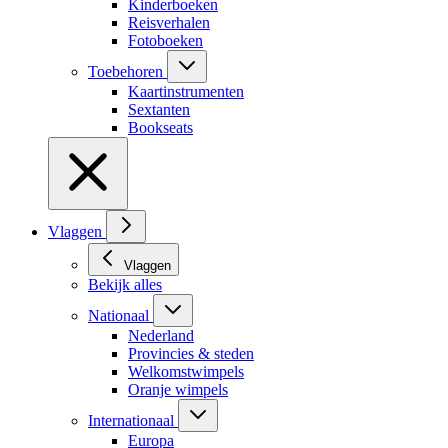
Kinderboeken
Reisverhalen
Fotoboeken
Toebehoren
Kaartinstrumenten
Sextanten
Bookseats
Vlaggen
Vlaggen
Bekijk alles
Nationaal
Nederland
Provincies & steden
Welkomstwimpels
Oranje wimpels
Internationaal
Europa