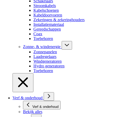
Schakelaars
Stroomkabels
Kabelschoenen
Kabeldoorvoeren
Zekeringen & zekeringhouders
Installatiemateriaal
Gereedschappen
Coax
Toebehoren
Zonne- & windenergie
Zonnepanelen
Laadregelaars
Windgeneratoren
Hydro generatoren
Toebehoren
Verf & onderhoud
Verf & onderhoud
Bekijk alles