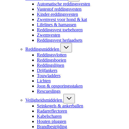
Automatische reddingsvesten
Vastestof reddingsvesten
Kinder-reddingsvesten
Zwemvest voor hond & kat
Lifelines & harnassen
Reddingsvest toebehoren
Zwemvesten
Reddingsvest herlaadsets
Reddingsmiddelen
Reddingsvlotten
Reddingsboeien
Reddingslijnen
Drijfankers
Touwladders
Lichten
Joon & opsporingsstaken
Rescueslings
Veiligheidsmiddelen
Seinkegels & ankerballen
Radarreflectoren
Kabelscharen
Houten pluggen
Brandbestrijding