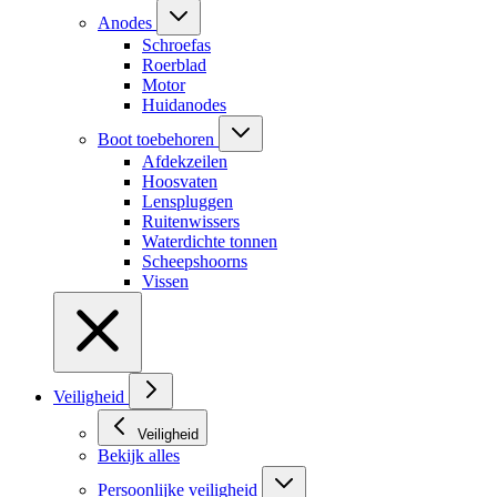
Anodes
Schroefas
Roerblad
Motor
Huidanodes
Boot toebehoren
Afdekzeilen
Hoosvaten
Lenspluggen
Ruitenwissers
Waterdichte tonnen
Scheepshoorns
Vissen
Veiligheid
Veiligheid
Bekijk alles
Persoonlijke veiligheid