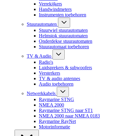
Verrekijkers
Handwindmeters
Instrumenten toebehoren
Stuurautomaten
Stuurwiel stuurautomaten
Helmstok stuurautomaten
Onderdekse stuurautomaten
Stuurautomaat toebehoren
TV & Audio
Radio's
Luidsprekers & subwoofers
Versterkers
TV & audio antennes
Audio toebehoren
Netwerkkabels
Raymarine STNG
NMEA 2000
Raymarine STNG naar ST1
NMEA 2000 naar NMEA 0183
Raymarine RayNet
Motorinformatie