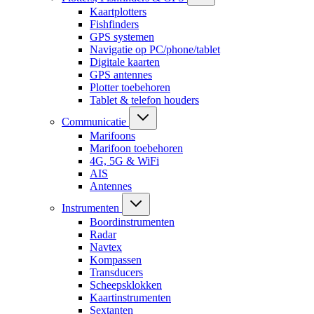
Kaartplotters
Fishfinders
GPS systemen
Navigatie op PC/phone/tablet
Digitale kaarten
GPS antennes
Plotter toebehoren
Tablet & telefon houders
Communicatie
Marifoons
Marifoon toebehoren
4G, 5G & WiFi
AIS
Antennes
Instrumenten
Boordinstrumenten
Radar
Navtex
Kompassen
Transducers
Scheepsklokken
Kaartinstrumenten
Sextanten