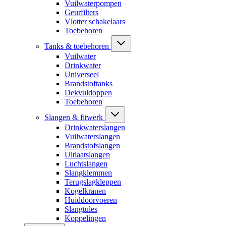
Vuilwaterpompen
Geurfilters
Vlotter schakelaars
Toebehoren
Tanks & toebehoren
Vuilwater
Drinkwater
Universeel
Brandstoftanks
Dekvuldoppen
Toebehoren
Slangen & fitwerk
Drinkwaterslangen
Vuilwaterslangen
Brandstofslangen
Uitlaatslangen
Luchtslangen
Slangklemmen
Terugslagkleppen
Kogelkranen
Huiddoorvoeren
Slangtules
Koppelingen