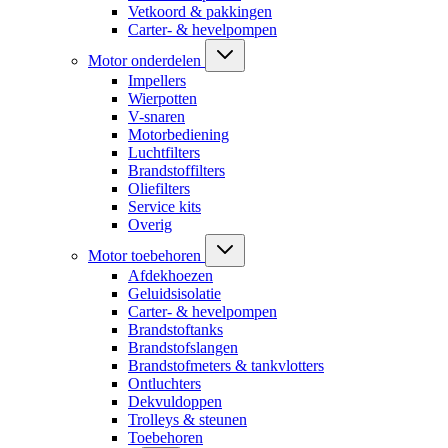
Vetkoord & pakkingen
Carter- & hevelpompen
Motor onderdelen
Impellers
Wierpotten
V-snaren
Motorbediening
Luchtfilters
Brandstoffilters
Oliefilters
Service kits
Overig
Motor toebehoren
Afdekhoezen
Geluidsisolatie
Carter- & hevelpompen
Brandstoftanks
Brandstofslangen
Brandstofmeters & tankvlotters
Ontluchters
Dekvuldoppen
Trolleys & steunen
Toebehoren