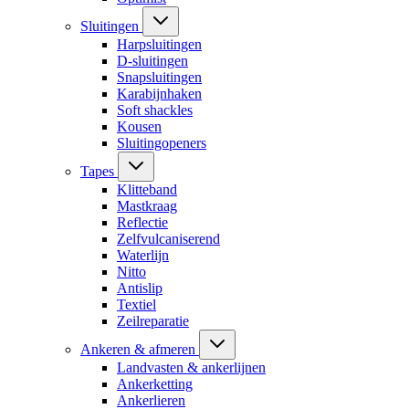
Sluitingen
Harpsluitingen
D-sluitingen
Snapsluitingen
Karabijnhaken
Soft shackles
Kousen
Sluitingopeners
Tapes
Klitteband
Mastkraag
Reflectie
Zelfvulcaniserend
Waterlijn
Nitto
Antislip
Textiel
Zeilreparatie
Ankeren & afmeren
Landvasten & ankerlijnen
Ankerketting
Ankerlieren