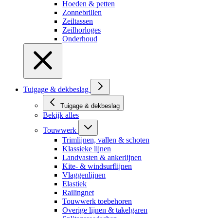
Hoeden & petten
Zonnebrillen
Zeiltassen
Zeilhorloges
Onderhoud
Tuigage & dekbeslag
Tuigage & dekbeslag
Bekijk alles
Touwwerk
Trimlijnen, vallen & schoten
Klassieke lijnen
Landvasten & ankerlijnen
Kite- & windsurflijnen
Vlaggenlijnen
Elastiek
Railingnet
Touwwerk toebehoren
Overige lijnen & takelgaren