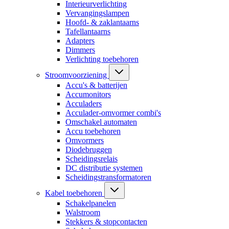
Interieurverlichting
Vervangingslampen
Hoofd- & zaklantaarns
Tafellantaarns
Adapters
Dimmers
Verlichting toebehoren
Stroomvoorziening
Accu's & batterijen
Accumonitors
Acculaders
Acculader-omvormer combi's
Omschakel automaten
Accu toebehoren
Omvormers
Diodebruggen
Scheidingsrelais
DC distributie systemen
Scheidingstransformatoren
Kabel toebehoren
Schakelpanelen
Walstroom
Stekkers & stopcontacten