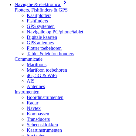
Navigatie & elektronica
Plotters, Fishfinders & GPS
Kaartplotters
Fishfinders
GPS systemen
Navigatie op PC/phone/tablet
Digitale kaarten
GPS antennes
Plotter toebehoren
Tablet & telefon houders
Communicatie
Marifoons
Marifoon toebehoren
4G, 5G & WiFi
AIS
Antennes
Instrumenten
Boordinstrumenten
Radar
Navtex
Kompassen
Transducers
Scheepsklokken
Kaartinstrumenten
Sextanten