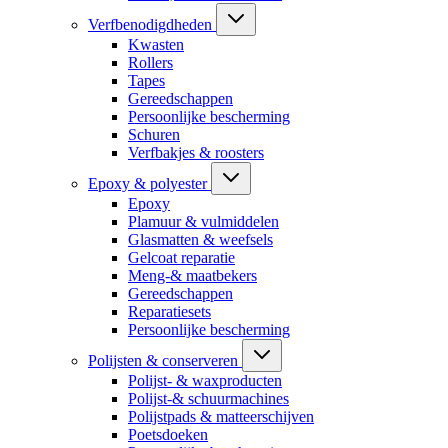
Verfbenodigdheden
Kwasten
Rollers
Tapes
Gereedschappen
Persoonlijke bescherming
Schuren
Verfbakjes & roosters
Epoxy & polyester
Epoxy
Plamuur & vulmiddelen
Glasmatten & weefsels
Gelcoat reparatie
Meng-& maatbekers
Gereedschappen
Reparatiesets
Persoonlijke bescherming
Polijsten & conserveren
Polijst- & waxproducten
Polijst-& schuurmachines
Polijstpads & matteerschijven
Poetsdoeken