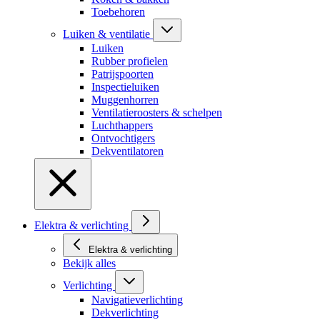
Toebehoren
Luiken & ventilatie
Luiken
Rubber profielen
Patrijspoorten
Inspectieluiken
Muggenhorren
Ventilatieroosters & schelpen
Luchthappers
Ontvochtigers
Dekventilatoren
Elektra & verlichting
Elektra & verlichting
Bekijk alles
Verlichting
Navigatieverlichting
Dekverlichting