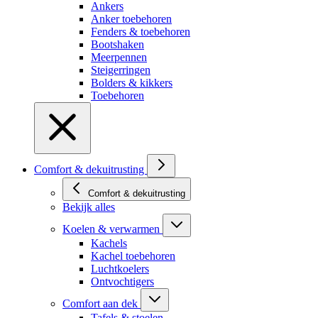
Ankers
Anker toebehoren
Fenders & toebehoren
Bootshaken
Meerpennen
Steigerringen
Bolders & kikkers
Toebehoren
Comfort & dekuitrusting
Comfort & dekuitrusting
Bekijk alles
Koelen & verwarmen
Kachels
Kachel toebehoren
Luchtkoelers
Ontvochtigers
Comfort aan dek
Tafels & stoelen