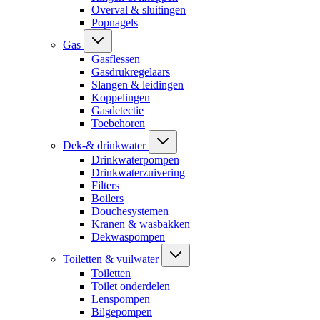
Overval & sluitingen
Popnagels
Gas
Gasflessen
Gasdrukregelaars
Slangen & leidingen
Koppelingen
Gasdetectie
Toebehoren
Dek-& drinkwater
Drinkwaterpompen
Drinkwaterzuivering
Filters
Boilers
Douchesystemen
Kranen & wasbakken
Dekwaspompen
Toiletten & vuilwater
Toiletten
Toilet onderdelen
Lenspompen
Bilgepompen