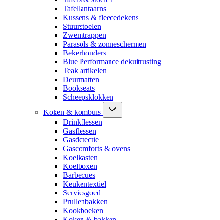
Tafellantaarns
Kussens & fleecedekens
Stuurstoelen
Zwemtrappen
Parasols & zonneschermen
Bekerhouders
Blue Performance dekuitrusting
Teak artikelen
Deurmatten
Bookseats
Scheepsklokken
Koken & kombuis
Drinkflessen
Gasflessen
Gasdetectie
Gascomforts & ovens
Koelkasten
Koelboxen
Barbecues
Keukentextiel
Serviesgoed
Prullenbakken
Kookboeken
Koken & bakken