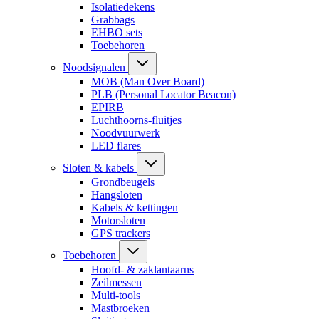
Isolatiedekens
Grabbags
EHBO sets
Toebehoren
Noodsignalen
MOB (Man Over Board)
PLB (Personal Locator Beacon)
EPIRB
Luchthoorns-fluitjes
Noodvuurwerk
LED flares
Sloten & kabels
Grondbeugels
Hangsloten
Kabels & kettingen
Motorsloten
GPS trackers
Toebehoren
Hoofd- & zaklantaarns
Zeilmessen
Multi-tools
Mastbroeken