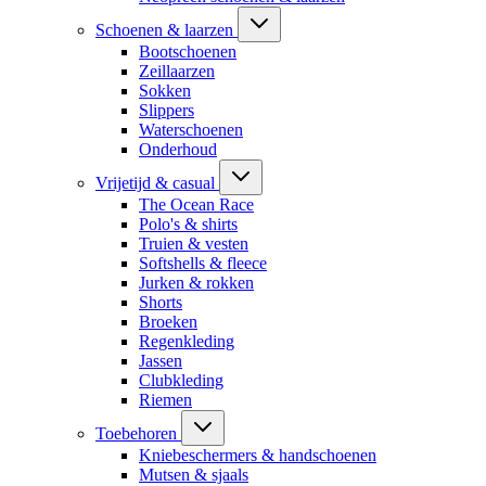
Schoenen & laarzen
Bootschoenen
Zeillaarzen
Sokken
Slippers
Waterschoenen
Onderhoud
Vrijetijd & casual
The Ocean Race
Polo's & shirts
Truien & vesten
Softshells & fleece
Jurken & rokken
Shorts
Broeken
Regenkleding
Jassen
Clubkleding
Riemen
Toebehoren
Kniebeschermers & handschoenen
Mutsen & sjaals