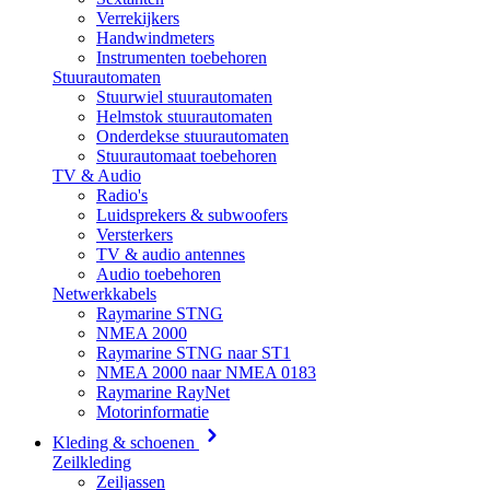
Verrekijkers
Handwindmeters
Instrumenten toebehoren
Stuurautomaten
Stuurwiel stuurautomaten
Helmstok stuurautomaten
Onderdekse stuurautomaten
Stuurautomaat toebehoren
TV & Audio
Radio's
Luidsprekers & subwoofers
Versterkers
TV & audio antennes
Audio toebehoren
Netwerkkabels
Raymarine STNG
NMEA 2000
Raymarine STNG naar ST1
NMEA 2000 naar NMEA 0183
Raymarine RayNet
Motorinformatie
Kleding & schoenen
Zeilkleding
Zeiljassen