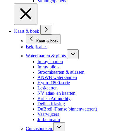
Sluitingopeners
Kaart & boek
Kaart & boek
Bekijk alles
Waterkaarten & pilots
Imray kaarten
Imray pilots
Stroomkaarten & atlassen
ANWB waterkaarten
Hydro 1800-serie
Leskaarten
NV atlas- en kaarten
British Admirality
Delius Klasing
DuBreil (Franse binnenwateren)
Vaarwijzers
Jurbenmann
Cursusboeken