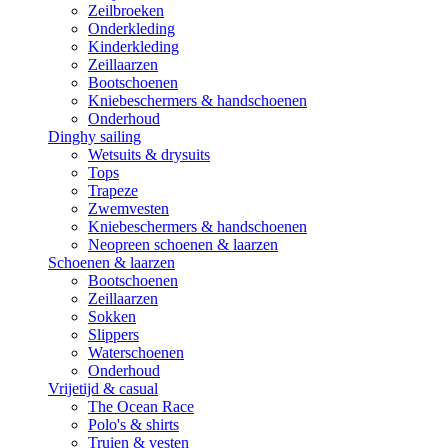
Zeilbroeken
Onderkleding
Kinderkleding
Zeillaarzen
Bootschoenen
Kniebeschermers & handschoenen
Onderhoud
Dinghy sailing
Wetsuits & drysuits
Tops
Trapeze
Zwemvesten
Kniebeschermers & handschoenen
Neopreen schoenen & laarzen
Schoenen & laarzen
Bootschoenen
Zeillaarzen
Sokken
Slippers
Waterschoenen
Onderhoud
Vrijetijd & casual
The Ocean Race
Polo's & shirts
Truien & vesten