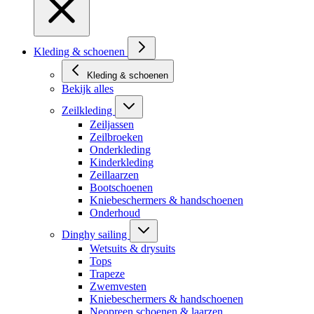
Kleding & schoenen
Kleding & schoenen
Bekijk alles
Zeilkleding
Zeiljassen
Zeilbroeken
Onderkleding
Kinderkleding
Zeillaarzen
Bootschoenen
Kniebeschermers & handschoenen
Onderhoud
Dinghy sailing
Wetsuits & drysuits
Tops
Trapeze
Zwemvesten
Kniebeschermers & handschoenen
Neopreen schoenen & laarzen