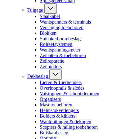
Splitsgereedschap
Tuigage
Staalkabel
Wantspanners & terminals
Verstaging toebehoren
Blokken
Spinakerboombeslag
Rolreefsystemen
Wantspanningsmeter
Zeillatten & toebehoren
Zeilreparatie
Zeilbinders
Dekbeslag
Lieren & Lierhendels
Overlooprails & sledes
Valstoppers & schootklemmen
Organisers
Mast toebehoren
Helmstokverlengers
Bolders & kikkers
Wantputtingen & dekogen
Scepters & railing toebehoren
Buiskapbeslag
Optimist