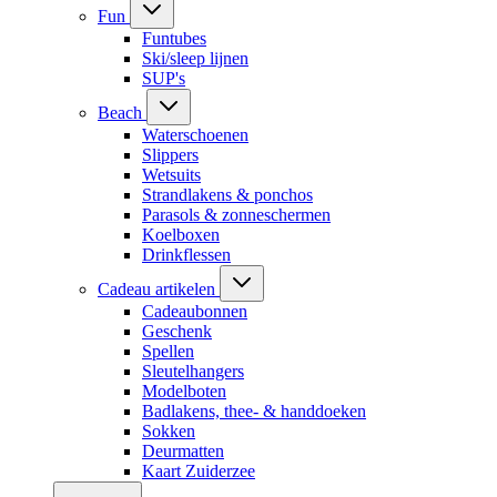
Fun
Funtubes
Ski/sleep lijnen
SUP's
Beach
Waterschoenen
Slippers
Wetsuits
Strandlakens & ponchos
Parasols & zonneschermen
Koelboxen
Drinkflessen
Cadeau artikelen
Cadeaubonnen
Geschenk
Spellen
Sleutelhangers
Modelboten
Badlakens, thee- & handdoeken
Sokken
Deurmatten
Kaart Zuiderzee