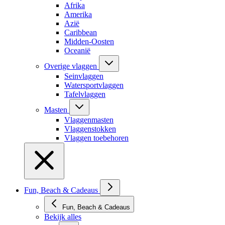
Afrika
Amerika
Azië
Caribbean
Midden-Oosten
Oceanië
Overige vlaggen
Seinvlaggen
Watersportvlaggen
Tafelvlaggen
Masten
Vlaggenmasten
Vlaggenstokken
Vlaggen toebehoren
Fun, Beach & Cadeaus
Fun, Beach & Cadeaus
Bekijk alles