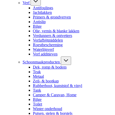
Verf
Antifoulings
Jachtlakken
Primers & grondverven
Antislip
Bilge
Olie, vernis & blanke lakken
Verdunners & ontvetters
Verfafbijtmiddelen
Roestbescherming
Waterlijnverf
Verf additieven
Schoonmaakproducten
Dek, romp & bodem
Teak
Metaal
Zeil- & bootkap
Rubberboot, kunststof & vinyl
Tank
Camper & Caravan, Home
Bilge
Toilet
Winter onderhoud
Putsen, stelen & borstels