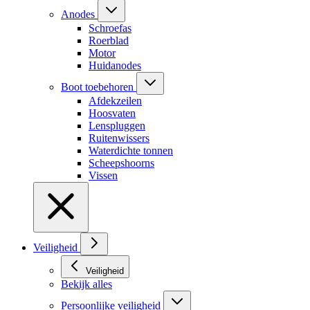
Anodes
Schroefas
Roerblad
Motor
Huidanodes
Boot toebehoren
Afdekzeilen
Hoosvaten
Lenspluggen
Ruitenwissers
Waterdichte tonnen
Scheepshoorns
Vissen
Veiligheid
Veiligheid
Bekijk alles
Persoonlijke veiligheid