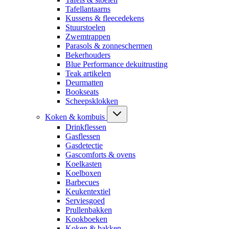
Tafellantaarns
Kussens & fleecedekens
Stuurstoelen
Zwemtrappen
Parasols & zonneschermen
Bekerhouders
Blue Performance dekuitrusting
Teak artikelen
Deurmatten
Bookseats
Scheepsklokken
Koken & kombuis
Drinkflessen
Gasflessen
Gasdetectie
Gascomforts & ovens
Koelkasten
Koelboxen
Barbecues
Keukentextiel
Serviesgoed
Prullenbakken
Kookboeken
Koken & bakken