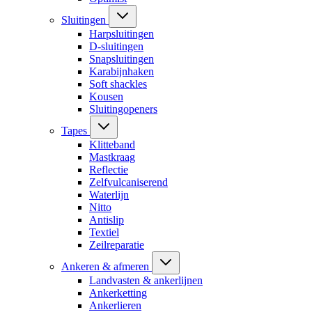
Sluitingen
Harpsluitingen
D-sluitingen
Snapsluitingen
Karabijnhaken
Soft shackles
Kousen
Sluitingopeners
Tapes
Klitteband
Mastkraag
Reflectie
Zelfvulcaniserend
Waterlijn
Nitto
Antislip
Textiel
Zeilreparatie
Ankeren & afmeren
Landvasten & ankerlijnen
Ankerketting
Ankerlieren