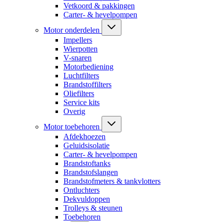
Vetkoord & pakkingen
Carter- & hevelpompen
Motor onderdelen
Impellers
Wierpotten
V-snaren
Motorbediening
Luchtfilters
Brandstoffilters
Oliefilters
Service kits
Overig
Motor toebehoren
Afdekhoezen
Geluidsisolatie
Carter- & hevelpompen
Brandstoftanks
Brandstofslangen
Brandstofmeters & tankvlotters
Ontluchters
Dekvuldoppen
Trolleys & steunen
Toebehoren