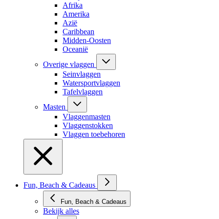
Afrika
Amerika
Azië
Caribbean
Midden-Oosten
Oceanië
Overige vlaggen
Seinvlaggen
Watersportvlaggen
Tafelvlaggen
Masten
Vlaggenmasten
Vlaggenstokken
Vlaggen toebehoren
Fun, Beach & Cadeaus
Fun, Beach & Cadeaus
Bekijk alles