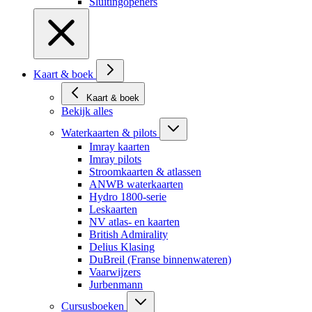
Sluitingopeners
Kaart & boek
Kaart & boek
Bekijk alles
Waterkaarten & pilots
Imray kaarten
Imray pilots
Stroomkaarten & atlassen
ANWB waterkaarten
Hydro 1800-serie
Leskaarten
NV atlas- en kaarten
British Admirality
Delius Klasing
DuBreil (Franse binnenwateren)
Vaarwijzers
Jurbenmann
Cursusboeken