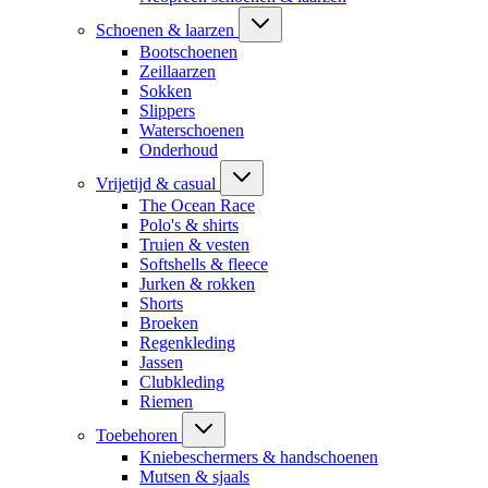
Schoenen & laarzen
Bootschoenen
Zeillaarzen
Sokken
Slippers
Waterschoenen
Onderhoud
Vrijetijd & casual
The Ocean Race
Polo's & shirts
Truien & vesten
Softshells & fleece
Jurken & rokken
Shorts
Broeken
Regenkleding
Jassen
Clubkleding
Riemen
Toebehoren
Kniebeschermers & handschoenen
Mutsen & sjaals