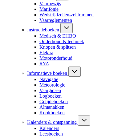
Vaarbewijs
Marifonie
Wedstrijdzeilen-zeiltrimmen
Vaarreglementen
Instructieboeken
Medisch & EHBO
Onderhoud & techniek
Knopen & splitsen
Elektra
Motoronderhoud
RYA
Informatieve boeken
Navigatie
Meteorologie
Vaargidsen
Logboeken
Getijdeboeken
Almanakken
Kookboeken
Kalenders & ontspanning
Kalenders
Leesboeken