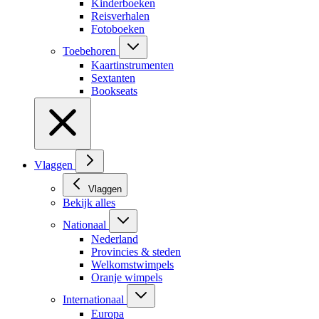
Kinderboeken
Reisverhalen
Fotoboeken
Toebehoren
Kaartinstrumenten
Sextanten
Bookseats
Vlaggen
Vlaggen
Bekijk alles
Nationaal
Nederland
Provincies & steden
Welkomstwimpels
Oranje wimpels
Internationaal
Europa