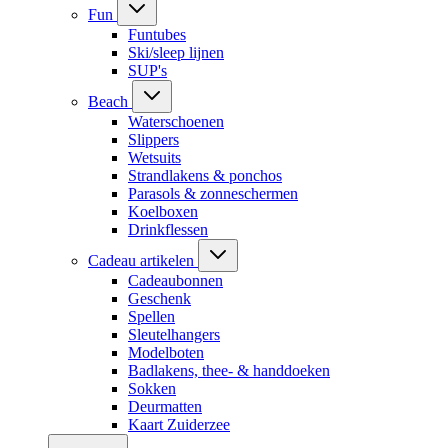
Fun
Funtubes
Ski/sleep lijnen
SUP's
Beach
Waterschoenen
Slippers
Wetsuits
Strandlakens & ponchos
Parasols & zonneschermen
Koelboxen
Drinkflessen
Cadeau artikelen
Cadeaubonnen
Geschenk
Spellen
Sleutelhangers
Modelboten
Badlakens, thee- & handdoeken
Sokken
Deurmatten
Kaart Zuiderzee