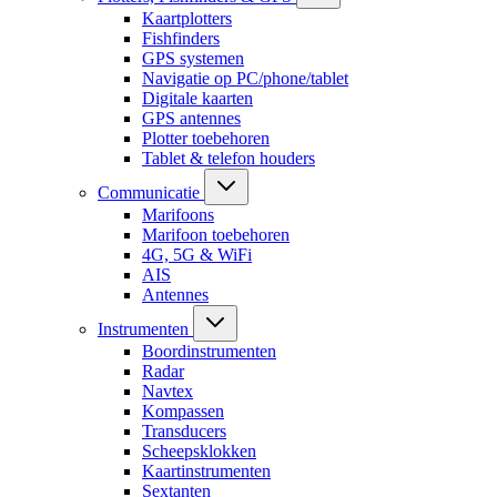
Kaartplotters
Fishfinders
GPS systemen
Navigatie op PC/phone/tablet
Digitale kaarten
GPS antennes
Plotter toebehoren
Tablet & telefon houders
Communicatie
Marifoons
Marifoon toebehoren
4G, 5G & WiFi
AIS
Antennes
Instrumenten
Boordinstrumenten
Radar
Navtex
Kompassen
Transducers
Scheepsklokken
Kaartinstrumenten
Sextanten