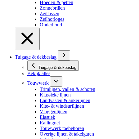
Hoeden & petten
Zonnebrillen
Zeiltassen
Zeilhorloges
Onderhoud
Tuigage & dekbeslag
Tuigage & dekbeslag
Bekijk alles
Touwwerk
Trimlijnen, vallen & schoten
Klassieke lijnen
Landvasten & ankerlijnen
Kite- & windsurflijnen
Vlaggenlijnen
Elastiek
Railingnet
Touwwerk toebehoren
Overige lijnen & takelgaren