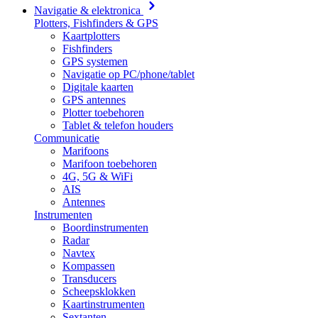
Navigatie & elektronica
Plotters, Fishfinders & GPS
Kaartplotters
Fishfinders
GPS systemen
Navigatie op PC/phone/tablet
Digitale kaarten
GPS antennes
Plotter toebehoren
Tablet & telefon houders
Communicatie
Marifoons
Marifoon toebehoren
4G, 5G & WiFi
AIS
Antennes
Instrumenten
Boordinstrumenten
Radar
Navtex
Kompassen
Transducers
Scheepsklokken
Kaartinstrumenten
Sextanten