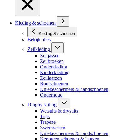
Kleding & schoenen
Kleding & schoenen
Bekijk alles
Zeilkleding
Zeiljassen
Zeilbroeken
Onderkleding
Kinderkleding
Zeillaarzen
Bootschoenen
Kniebeschermers & handschoenen
Onderhoud
Dinghy sailing
Wetsuits & drysuits
Tops
Trapeze
Zwemvesten
Kniebeschermers & handschoenen
Neopreen schoenen & laarzen