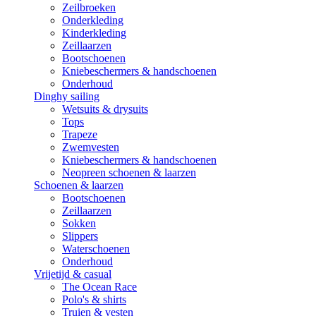
Zeilbroeken
Onderkleding
Kinderkleding
Zeillaarzen
Bootschoenen
Kniebeschermers & handschoenen
Onderhoud
Dinghy sailing
Wetsuits & drysuits
Tops
Trapeze
Zwemvesten
Kniebeschermers & handschoenen
Neopreen schoenen & laarzen
Schoenen & laarzen
Bootschoenen
Zeillaarzen
Sokken
Slippers
Waterschoenen
Onderhoud
Vrijetijd & casual
The Ocean Race
Polo's & shirts
Truien & vesten