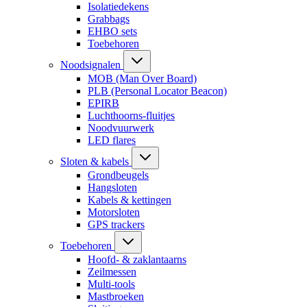
Isolatiedekens
Grabbags
EHBO sets
Toebehoren
Noodsignalen
MOB (Man Over Board)
PLB (Personal Locator Beacon)
EPIRB
Luchthoorns-fluitjes
Noodvuurwerk
LED flares
Sloten & kabels
Grondbeugels
Hangsloten
Kabels & kettingen
Motorsloten
GPS trackers
Toebehoren
Hoofd- & zaklantaarns
Zeilmessen
Multi-tools
Mastbroeken