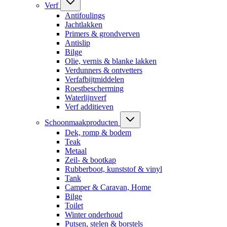
Verf
Antifoulings
Jachtlakken
Primers & grondverven
Antislip
Bilge
Olie, vernis & blanke lakken
Verdunners & ontvetters
Verfafbijtmiddelen
Roestbescherming
Waterlijnverf
Verf additieven
Schoonmaakproducten
Dek, romp & bodem
Teak
Metaal
Zeil- & bootkap
Rubberboot, kunststof & vinyl
Tank
Camper & Caravan, Home
Bilge
Toilet
Winter onderhoud
Putsen, stelen & borstels