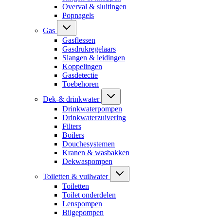
Overval & sluitingen
Popnagels
Gas
Gasflessen
Gasdrukregelaars
Slangen & leidingen
Koppelingen
Gasdetectie
Toebehoren
Dek-& drinkwater
Drinkwaterpompen
Drinkwaterzuivering
Filters
Boilers
Douchesystemen
Kranen & wasbakken
Dekwaspompen
Toiletten & vuilwater
Toiletten
Toilet onderdelen
Lenspompen
Bilgepompen