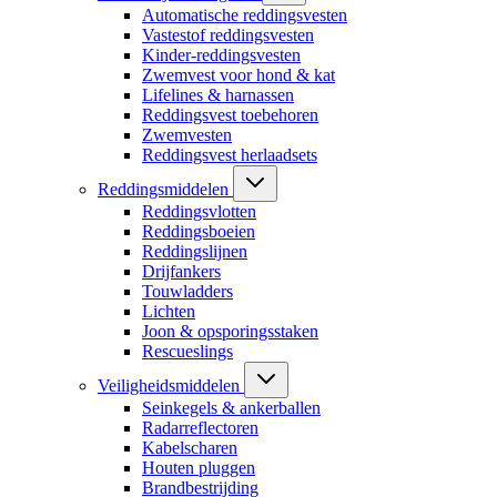
Automatische reddingsvesten
Vastestof reddingsvesten
Kinder-reddingsvesten
Zwemvest voor hond & kat
Lifelines & harnassen
Reddingsvest toebehoren
Zwemvesten
Reddingsvest herlaadsets
Reddingsmiddelen
Reddingsvlotten
Reddingsboeien
Reddingslijnen
Drijfankers
Touwladders
Lichten
Joon & opsporingsstaken
Rescueslings
Veiligheidsmiddelen
Seinkegels & ankerballen
Radarreflectoren
Kabelscharen
Houten pluggen
Brandbestrijding