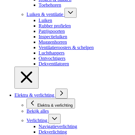
Toebehoren
Luiken & ventilatie
Luiken
Rubber profielen
Patrijspoorten
Inspectieluiken
Muggenhorren
Ventilatieroosters & schelpen
Luchthappers
Ontvochtigers
Dekventilatoren
Elektra & verlichting
Elektra & verlichting
Bekijk alles
Verlichting
Navigatieverlichting
Dekverlichting