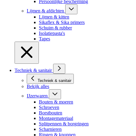
Persoonlijke bescherming
Lijmen & afdichten
Lijmen & kitten
Sikaflex & Sika primers
Schuim & rubber
Isolatiepasta's
Tapes
Techniek & sanitair
Techniek & sanitair
Bekijk alles
IJzerwaren
Bouten & moeren
Schroeven
Borstbouten
Montagemateriaal
Splitpennen & borgringen
Scharnieren
Ringen & knoppen