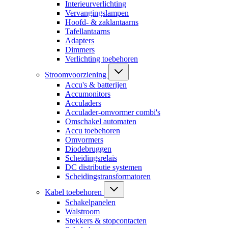
Interieurverlichting
Vervangingslampen
Hoofd- & zaklantaarns
Tafellantaarns
Adapters
Dimmers
Verlichting toebehoren
Stroomvoorziening
Accu's & batterijen
Accumonitors
Acculaders
Acculader-omvormer combi's
Omschakel automaten
Accu toebehoren
Omvormers
Diodebruggen
Scheidingsrelais
DC distributie systemen
Scheidingstransformatoren
Kabel toebehoren
Schakelpanelen
Walstroom
Stekkers & stopcontacten