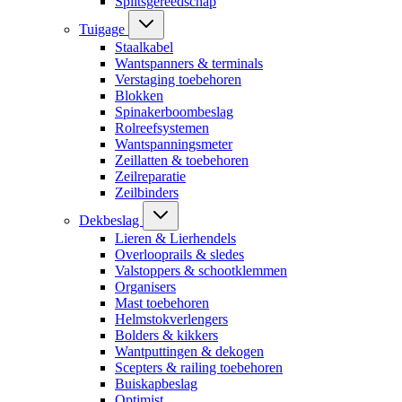
Splitsgereedschap
Tuigage
Staalkabel
Wantspanners & terminals
Verstaging toebehoren
Blokken
Spinakerboombeslag
Rolreefsystemen
Wantspanningsmeter
Zeillatten & toebehoren
Zeilreparatie
Zeilbinders
Dekbeslag
Lieren & Lierhendels
Overlooprails & sledes
Valstoppers & schootklemmen
Organisers
Mast toebehoren
Helmstokverlengers
Bolders & kikkers
Wantputtingen & dekogen
Scepters & railing toebehoren
Buiskapbeslag
Optimist