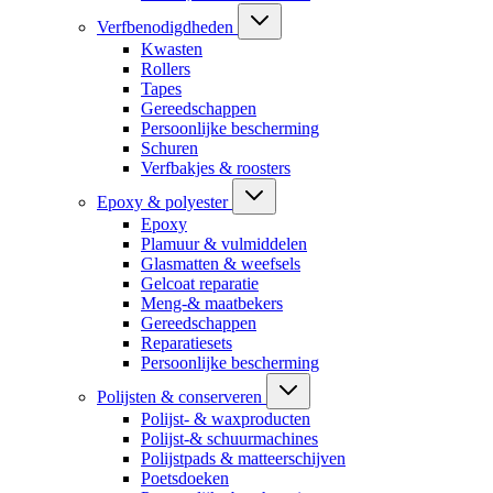
Verfbenodigdheden
Kwasten
Rollers
Tapes
Gereedschappen
Persoonlijke bescherming
Schuren
Verfbakjes & roosters
Epoxy & polyester
Epoxy
Plamuur & vulmiddelen
Glasmatten & weefsels
Gelcoat reparatie
Meng-& maatbekers
Gereedschappen
Reparatiesets
Persoonlijke bescherming
Polijsten & conserveren
Polijst- & waxproducten
Polijst-& schuurmachines
Polijstpads & matteerschijven
Poetsdoeken