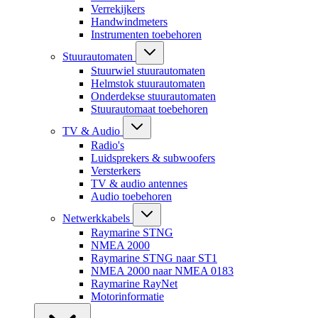
Verrekijkers
Handwindmeters
Instrumenten toebehoren
Stuurautomaten
Stuurwiel stuurautomaten
Helmstok stuurautomaten
Onderdekse stuurautomaten
Stuurautomaat toebehoren
TV & Audio
Radio's
Luidsprekers & subwoofers
Versterkers
TV & audio antennes
Audio toebehoren
Netwerkkabels
Raymarine STNG
NMEA 2000
Raymarine STNG naar ST1
NMEA 2000 naar NMEA 0183
Raymarine RayNet
Motorinformatie