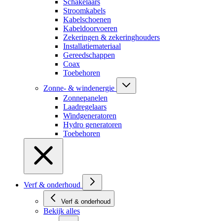
Schakelaars
Stroomkabels
Kabelschoenen
Kabeldoorvoeren
Zekeringen & zekeringhouders
Installatiemateriaal
Gereedschappen
Coax
Toebehoren
Zonne- & windenergie
Zonnepanelen
Laadregelaars
Windgeneratoren
Hydro generatoren
Toebehoren
Verf & onderhoud
Verf & onderhoud
Bekijk alles