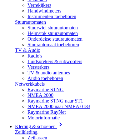
Verrekijkers
Handwindmeters
Instrumenten toebehoren
Stuurautomaten
Stuurwiel stuurautomaten
Helmstok stuurautomaten
Onderdekse stuurautomaten
Stuurautomaat toebehoren
TV & Audio
Radio's
Luidsprekers & subwoofers
Versterkers
TV & audio antennes
Audio toebehoren
Netwerkkabels
Raymarine STNG
NMEA 2000
Raymarine STNG naar ST1
NMEA 2000 naar NMEA 0183
Raymarine RayNet
Motorinformatie
Kleding & schoenen
Zeilkleding
Zeiljassen