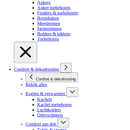
Ankers
Anker toebehoren
Fenders & toebehoren
Bootshaken
Meerpennen
Steigerringen
Bolders & kikkers
Toebehoren
Comfort & dekuitrusting
Comfort & dekuitrusting
Bekijk alles
Koelen & verwarmen
Kachels
Kachel toebehoren
Luchtkoelers
Ontvochtigers
Comfort aan dek
Tafels & stoelen