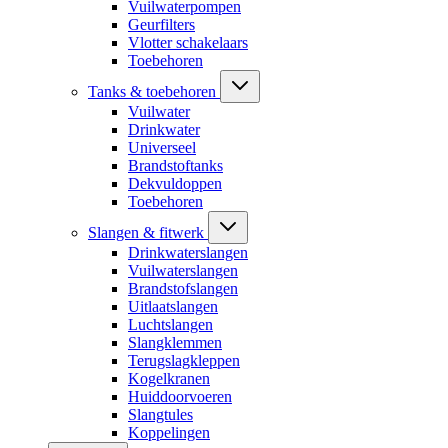
Vuilwaterpompen
Geurfilters
Vlotter schakelaars
Toebehoren
Tanks & toebehoren
Vuilwater
Drinkwater
Universeel
Brandstoftanks
Dekvuldoppen
Toebehoren
Slangen & fitwerk
Drinkwaterslangen
Vuilwaterslangen
Brandstofslangen
Uitlaatslangen
Luchtslangen
Slangklemmen
Terugslagkleppen
Kogelkranen
Huiddoorvoeren
Slangtules
Koppelingen