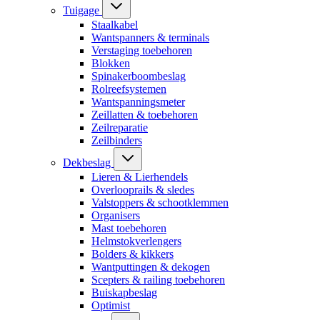
Tuigage
Staalkabel
Wantspanners & terminals
Verstaging toebehoren
Blokken
Spinakerboombeslag
Rolreefsystemen
Wantspanningsmeter
Zeillatten & toebehoren
Zeilreparatie
Zeilbinders
Dekbeslag
Lieren & Lierhendels
Overlooprails & sledes
Valstoppers & schootklemmen
Organisers
Mast toebehoren
Helmstokverlengers
Bolders & kikkers
Wantputtingen & dekogen
Scepters & railing toebehoren
Buiskapbeslag
Optimist