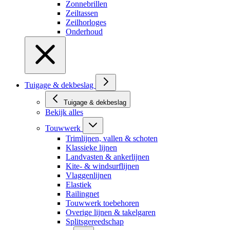
Zonnebrillen
Zeiltassen
Zeilhorloges
Onderhoud
Tuigage & dekbeslag
Tuigage & dekbeslag
Bekijk alles
Touwwerk
Trimlijnen, vallen & schoten
Klassieke lijnen
Landvasten & ankerlijnen
Kite- & windsurflijnen
Vlaggenlijnen
Elastiek
Railingnet
Touwwerk toebehoren
Overige lijnen & takelgaren
Splitsgereedschap