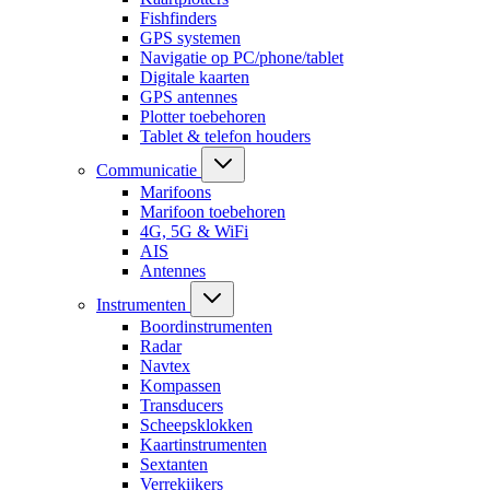
Fishfinders
GPS systemen
Navigatie op PC/phone/tablet
Digitale kaarten
GPS antennes
Plotter toebehoren
Tablet & telefon houders
Communicatie
Marifoons
Marifoon toebehoren
4G, 5G & WiFi
AIS
Antennes
Instrumenten
Boordinstrumenten
Radar
Navtex
Kompassen
Transducers
Scheepsklokken
Kaartinstrumenten
Sextanten
Verrekijkers