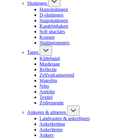
Sluitingen
Harpsluitingen
D-sluitingen
Snapsluitingen
Karabijnhaken
Soft shackles
Kousen
Sluitingopeners
Tapes
Klitteband
Mastkraag
Reflectie
Zelfvulcaniserend
Waterlijn
Nitto
Antislip
Textiel
Zeilreparatie
Ankeren & afmeren
Landvasten & ankerlijnen
Ankerketting
Ankerlieren
Ankers