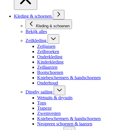
Kleding & schoenen
Kleding & schoenen
Bekijk alles
Zeilkleding
Zeiljassen
Zeilbroeken
Onderkleding
Kinderkleding
Zeillaarzen
Bootschoenen
Kniebeschermers & handschoenen
Onderhoud
Dinghy sailing
Wetsuits & drysuits
Tops
Trapeze
Zwemvesten
Kniebeschermers & handschoenen
Neopreen schoenen & laarzen