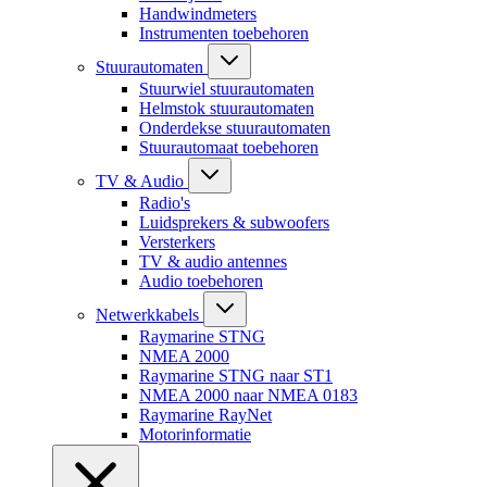
Handwindmeters
Instrumenten toebehoren
Stuurautomaten
Stuurwiel stuurautomaten
Helmstok stuurautomaten
Onderdekse stuurautomaten
Stuurautomaat toebehoren
TV & Audio
Radio's
Luidsprekers & subwoofers
Versterkers
TV & audio antennes
Audio toebehoren
Netwerkkabels
Raymarine STNG
NMEA 2000
Raymarine STNG naar ST1
NMEA 2000 naar NMEA 0183
Raymarine RayNet
Motorinformatie