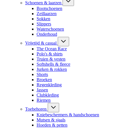
Schoenen & laarzen
Bootschoenen
Zeillaarzen
Sokken
Slippers
Waterschoenen
Onderhoud
Vrijetijd & casual
The Ocean Race
Polo's & shirts
Truien & vesten
Softshells & fleece
Jurken & rokken
Shorts
Broeken
Regenkleding
Jassen
Clubkleding
Riemen
Toebehoren
Kniebeschermers & handschoenen
Mutsen & sjaals
Hoeden & petten