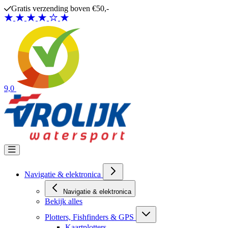
Ga naar de inhoud
Gratis verzending boven €50,-
9,0
Navigatie & elektronica
Navigatie & elektronica
Bekijk alles
Plotters, Fishfinders & GPS
Kaartplotters