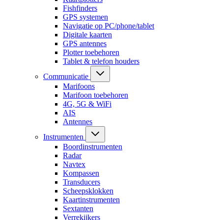
Fishfinders
GPS systemen
Navigatie op PC/phone/tablet
Digitale kaarten
GPS antennes
Plotter toebehoren
Tablet & telefon houders
Communicatie
Marifoons
Marifoon toebehoren
4G, 5G & WiFi
AIS
Antennes
Instrumenten
Boordinstrumenten
Radar
Navtex
Kompassen
Transducers
Scheepsklokken
Kaartinstrumenten
Sextanten
Verrekijkers