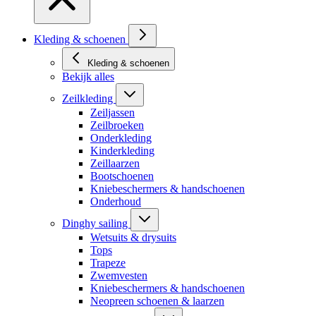
Kleding & schoenen
Kleding & schoenen
Bekijk alles
Zeilkleding
Zeiljassen
Zeilbroeken
Onderkleding
Kinderkleding
Zeillaarzen
Bootschoenen
Kniebeschermers & handschoenen
Onderhoud
Dinghy sailing
Wetsuits & drysuits
Tops
Trapeze
Zwemvesten
Kniebeschermers & handschoenen
Neopreen schoenen & laarzen