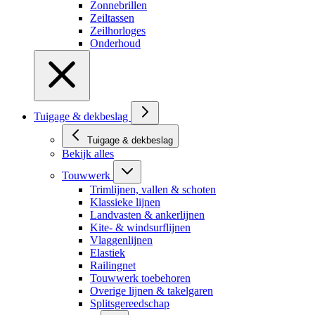
Zonnebrillen
Zeiltassen
Zeilhorloges
Onderhoud
Tuigage & dekbeslag
Tuigage & dekbeslag
Bekijk alles
Touwwerk
Trimlijnen, vallen & schoten
Klassieke lijnen
Landvasten & ankerlijnen
Kite- & windsurflijnen
Vlaggenlijnen
Elastiek
Railingnet
Touwwerk toebehoren
Overige lijnen & takelgaren
Splitsgereedschap