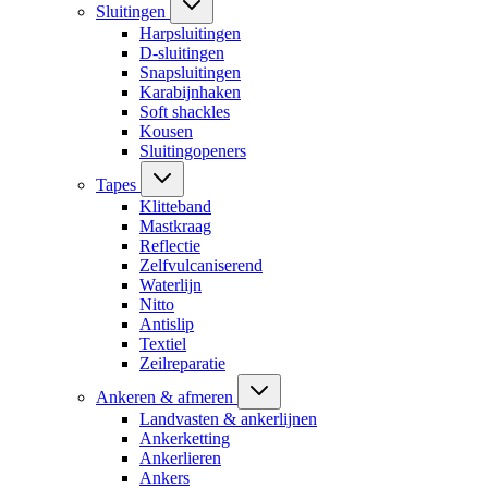
Sluitingen
Harpsluitingen
D-sluitingen
Snapsluitingen
Karabijnhaken
Soft shackles
Kousen
Sluitingopeners
Tapes
Klitteband
Mastkraag
Reflectie
Zelfvulcaniserend
Waterlijn
Nitto
Antislip
Textiel
Zeilreparatie
Ankeren & afmeren
Landvasten & ankerlijnen
Ankerketting
Ankerlieren
Ankers