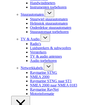
Handwindmeters
Instrumenten toebehoren
Stuurautomaten
Stuurwiel stuurautomaten
Helmstok stuurautomaten
Onderdekse stuurautomaten
Stuurautomaat toebehoren
TV & Audio
Radio's
Luidsprekers & subwoofers
Versterkers
TV & audio antennes
Audio toebehoren
Netwerkkabels
Raymarine STNG
NMEA 2000
Raymarine STNG naar ST1
NMEA 2000 naar NMEA 0183
Raymarine RayNet
Motorinformatie