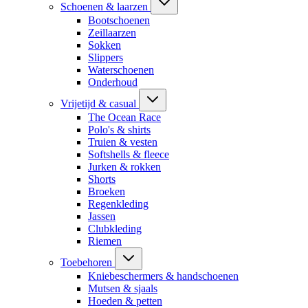
Schoenen & laarzen
Bootschoenen
Zeillaarzen
Sokken
Slippers
Waterschoenen
Onderhoud
Vrijetijd & casual
The Ocean Race
Polo's & shirts
Truien & vesten
Softshells & fleece
Jurken & rokken
Shorts
Broeken
Regenkleding
Jassen
Clubkleding
Riemen
Toebehoren
Kniebeschermers & handschoenen
Mutsen & sjaals
Hoeden & petten