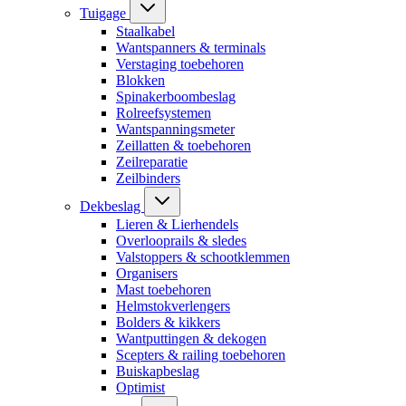
Tuigage
Staalkabel
Wantspanners & terminals
Verstaging toebehoren
Blokken
Spinakerboombeslag
Rolreefsystemen
Wantspanningsmeter
Zeillatten & toebehoren
Zeilreparatie
Zeilbinders
Dekbeslag
Lieren & Lierhendels
Overlooprails & sledes
Valstoppers & schootklemmen
Organisers
Mast toebehoren
Helmstokverlengers
Bolders & kikkers
Wantputtingen & dekogen
Scepters & railing toebehoren
Buiskapbeslag
Optimist