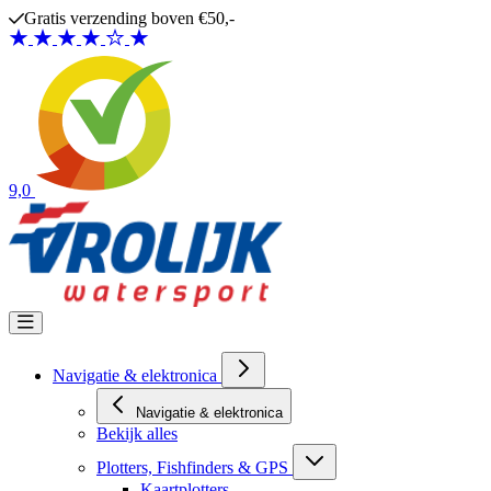
Ga naar de inhoud
Gratis verzending boven €50,-
9,0
Navigatie & elektronica
Navigatie & elektronica
Bekijk alles
Plotters, Fishfinders & GPS
Kaartplotters