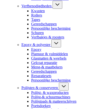
Verfbenodigdheden
Kwasten
Rollers
Tapes
Gereedschappen
Persoonlijke bescherming
Schuren
Verfbakjes & roosters
Epoxy & polyester
Epoxy
Plamuur & vulmiddelen
Glasmatten & weefsels
Gelcoat reparatie
Meng-& maatbekers
Gereedschappen
Reparatiesets
Persoonlijke bescherming
Polijsten & conserveren
Polijst- & waxproducten
Polijst-& schuurmachines
Polijstpads & matteerschijven
Poetsdoeken