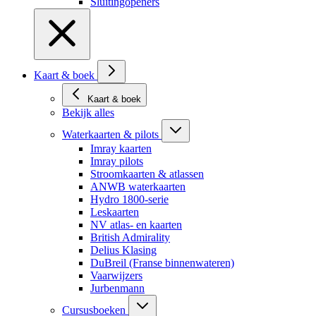
Sluitingopeners
Kaart & boek
Kaart & boek
Bekijk alles
Waterkaarten & pilots
Imray kaarten
Imray pilots
Stroomkaarten & atlassen
ANWB waterkaarten
Hydro 1800-serie
Leskaarten
NV atlas- en kaarten
British Admirality
Delius Klasing
DuBreil (Franse binnenwateren)
Vaarwijzers
Jurbenmann
Cursusboeken