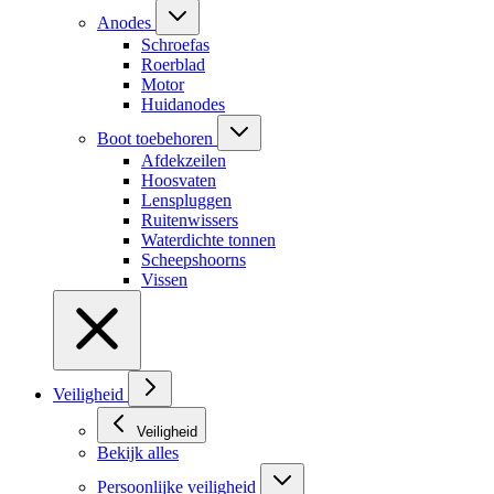
Anodes
Schroefas
Roerblad
Motor
Huidanodes
Boot toebehoren
Afdekzeilen
Hoosvaten
Lenspluggen
Ruitenwissers
Waterdichte tonnen
Scheepshoorns
Vissen
Veiligheid
Veiligheid
Bekijk alles
Persoonlijke veiligheid