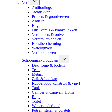
Verf
Antifoulings
Jachtlakken
Primers & grondverven
Antislip
Bilge
Olie, vernis & blanke lakken
Verdunners & ontvetters
Verfafbijtmiddelen
Roestbescherming
Waterlijnverf
Verf additieven
Schoonmaakproducten
Dek, romp & bodem
Teak
Metaal
Zeil- & bootkap
Rubberboot, kunststof & vinyl
Tank
Camper & Caravan, Home
Bilge
Toilet
Winter onderhoud
Putsen, stelen & borstels