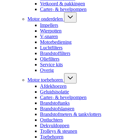
Vetkoord & pakkingen
Carter- & hevelpompen
Motor onderdelen
Impellers
Wierpotten
V-snaren
Motorbediening
Luchtfilters
Brandstoffilters
Oliefilters
Service kits
Overig
Motor toebehoren
Afdekhoezen
Geluidsisolatie
Carter- & hevelpompen
Brandstoftanks
Brandstofslangen
Brandstofmeters & tankvlotters
Ontluchters
Dekvuldoppen
Trolleys & steunen
Toebehoren