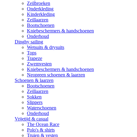
Zeilbroeken
Onderkleding
Kinderkleding
Zeillaarzen
Bootschoenen
Kniebeschermers & handschoenen
Onderhoud
Dinghy sailing
Wetsuits & drysuits
Tops
Trapeze
Zwemvesten
Kniebeschermers & handschoenen
Neopreen schoenen & laarzen
Schoenen & laarzen
Bootschoenen
Zeillaarzen
Sokken
Slippers
Waterschoenen
Onderhoud
Vrijetijd & casual
The Ocean Race
Polo's & shirts
Truien & vesten