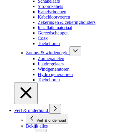
Schakelaars
Stroomkabels
Kabelschoenen
Kabeldoorvoeren
Zekeringen & zekeringhouders
Installatiemateriaal
Gereedschappen
Coax
Toebehoren
Zonne- & windenergie
Zonnepanelen
Laadregelaars
Windgeneratoren
Hydro generatoren
Toebehoren
Verf & onderhoud
Verf & onderhoud
Bekijk alles