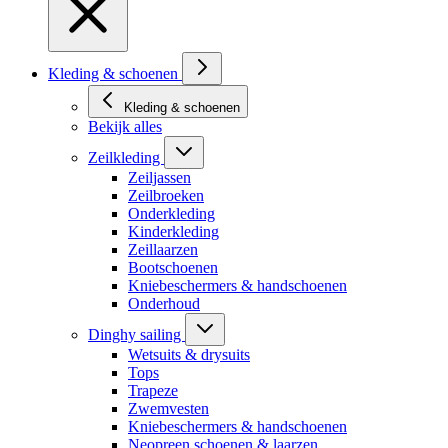
Kleding & schoenen
Kleding & schoenen
Bekijk alles
Zeilkleding
Zeiljassen
Zeilbroeken
Onderkleding
Kinderkleding
Zeillaarzen
Bootschoenen
Kniebeschermers & handschoenen
Onderhoud
Dinghy sailing
Wetsuits & drysuits
Tops
Trapeze
Zwemvesten
Kniebeschermers & handschoenen
Neopreen schoenen & laarzen