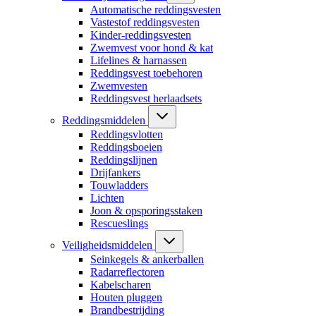
Automatische reddingsvesten
Vastestof reddingsvesten
Kinder-reddingsvesten
Zwemvest voor hond & kat
Lifelines & harnassen
Reddingsvest toebehoren
Zwemvesten
Reddingsvest herlaadsets
Reddingsmiddelen
Reddingsvlotten
Reddingsboeien
Reddingslijnen
Drijfankers
Touwladders
Lichten
Joon & opsporingsstaken
Rescueslings
Veiligheidsmiddelen
Seinkegels & ankerballen
Radarreflectoren
Kabelscharen
Houten pluggen
Brandbestrijding