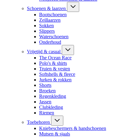
Schoenen & laarzen
Bootschoenen
Zeillaarzen
Sokken
Slippers
Waterschoenen
Onderhoud
Vrijetijd & casual
The Ocean Race
Polo's & shirts
Truien & vesten
Softshells & fleece
Jurken & rokken
Shorts
Broeken
Regenkleding
Jassen
Clubkleding
Riemen
Toebehoren
Kniebeschermers & handschoenen
Mutsen & sjaals