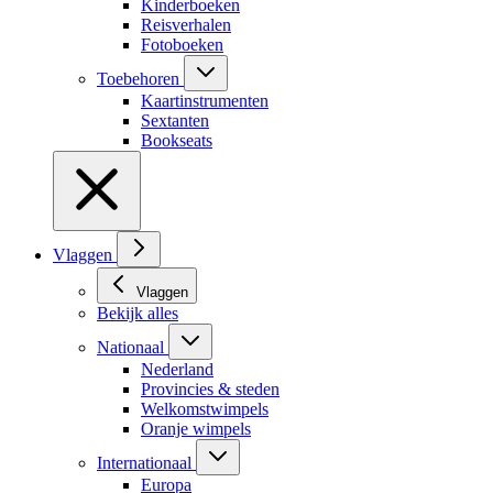
Kinderboeken
Reisverhalen
Fotoboeken
Toebehoren
Kaartinstrumenten
Sextanten
Bookseats
Vlaggen
Vlaggen
Bekijk alles
Nationaal
Nederland
Provincies & steden
Welkomstwimpels
Oranje wimpels
Internationaal
Europa