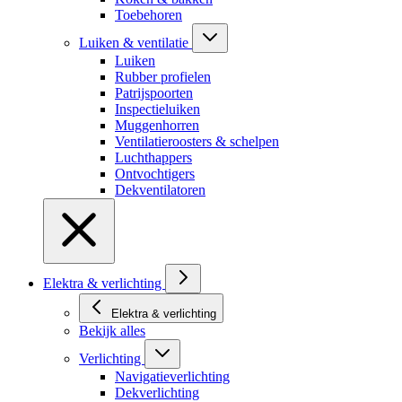
Toebehoren
Luiken & ventilatie
Luiken
Rubber profielen
Patrijspoorten
Inspectieluiken
Muggenhorren
Ventilatieroosters & schelpen
Luchthappers
Ontvochtigers
Dekventilatoren
Elektra & verlichting
Elektra & verlichting
Bekijk alles
Verlichting
Navigatieverlichting
Dekverlichting