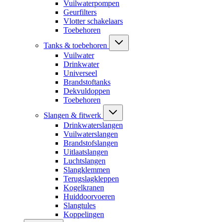
Vuilwaterpompen
Geurfilters
Vlotter schakelaars
Toebehoren
Tanks & toebehoren
Vuilwater
Drinkwater
Universeel
Brandstoftanks
Dekvuldoppen
Toebehoren
Slangen & fitwerk
Drinkwaterslangen
Vuilwaterslangen
Brandstofslangen
Uitlaatslangen
Luchtslangen
Slangklemmen
Terugslagkleppen
Kogelkranen
Huiddoorvoeren
Slangtules
Koppelingen