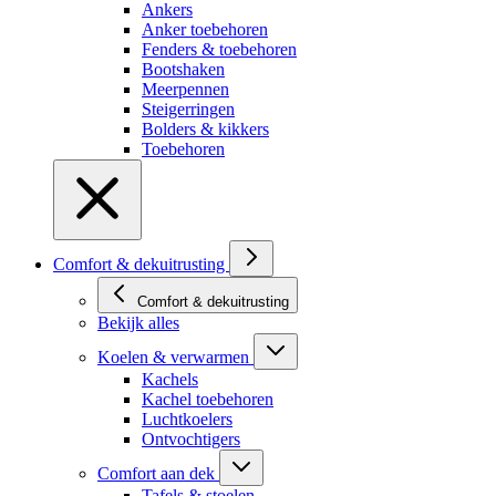
Ankers
Anker toebehoren
Fenders & toebehoren
Bootshaken
Meerpennen
Steigerringen
Bolders & kikkers
Toebehoren
Comfort & dekuitrusting
Comfort & dekuitrusting
Bekijk alles
Koelen & verwarmen
Kachels
Kachel toebehoren
Luchtkoelers
Ontvochtigers
Comfort aan dek
Tafels & stoelen