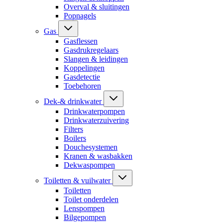
Overval & sluitingen
Popnagels
Gas
Gasflessen
Gasdrukregelaars
Slangen & leidingen
Koppelingen
Gasdetectie
Toebehoren
Dek-& drinkwater
Drinkwaterpompen
Drinkwaterzuivering
Filters
Boilers
Douchesystemen
Kranen & wasbakken
Dekwaspompen
Toiletten & vuilwater
Toiletten
Toilet onderdelen
Lenspompen
Bilgepompen