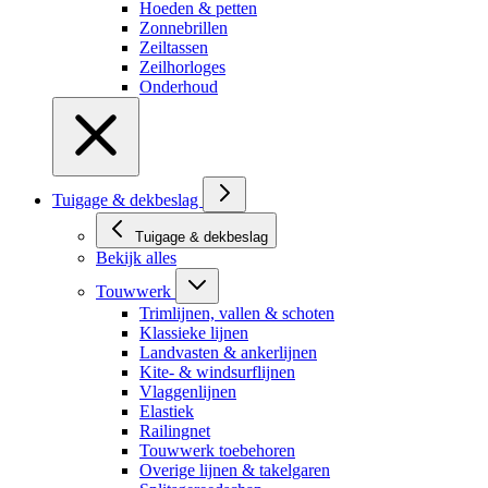
Hoeden & petten
Zonnebrillen
Zeiltassen
Zeilhorloges
Onderhoud
Tuigage & dekbeslag
Tuigage & dekbeslag
Bekijk alles
Touwwerk
Trimlijnen, vallen & schoten
Klassieke lijnen
Landvasten & ankerlijnen
Kite- & windsurflijnen
Vlaggenlijnen
Elastiek
Railingnet
Touwwerk toebehoren
Overige lijnen & takelgaren