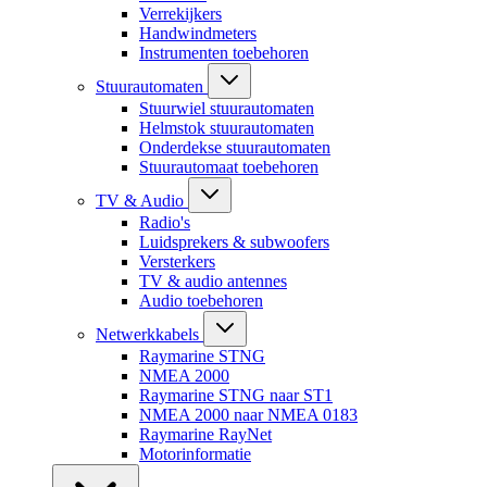
Verrekijkers
Handwindmeters
Instrumenten toebehoren
Stuurautomaten
Stuurwiel stuurautomaten
Helmstok stuurautomaten
Onderdekse stuurautomaten
Stuurautomaat toebehoren
TV & Audio
Radio's
Luidsprekers & subwoofers
Versterkers
TV & audio antennes
Audio toebehoren
Netwerkkabels
Raymarine STNG
NMEA 2000
Raymarine STNG naar ST1
NMEA 2000 naar NMEA 0183
Raymarine RayNet
Motorinformatie