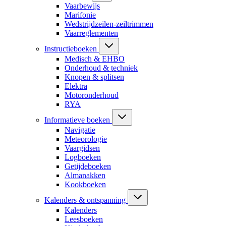
Vaarbewijs
Marifonie
Wedstrijdzeilen-zeiltrimmen
Vaarreglementen
Instructieboeken
Medisch & EHBO
Onderhoud & techniek
Knopen & splitsen
Elektra
Motoronderhoud
RYA
Informatieve boeken
Navigatie
Meteorologie
Vaargidsen
Logboeken
Getijdeboeken
Almanakken
Kookboeken
Kalenders & ontspanning
Kalenders
Leesboeken