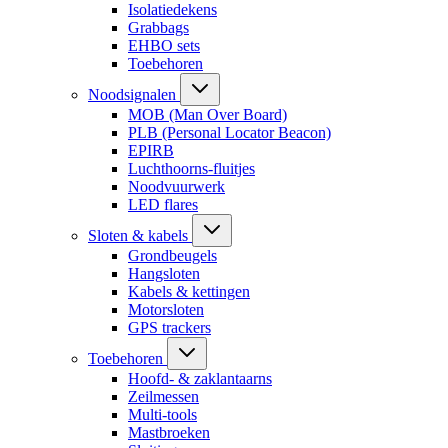
Isolatiedekens
Grabbags
EHBO sets
Toebehoren
Noodsignalen
MOB (Man Over Board)
PLB (Personal Locator Beacon)
EPIRB
Luchthoorns-fluitjes
Noodvuurwerk
LED flares
Sloten & kabels
Grondbeugels
Hangsloten
Kabels & kettingen
Motorsloten
GPS trackers
Toebehoren
Hoofd- & zaklantaarns
Zeilmessen
Multi-tools
Mastbroeken