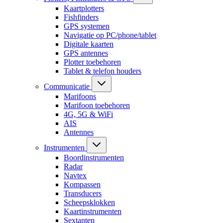
Kaartplotters
Fishfinders
GPS systemen
Navigatie op PC/phone/tablet
Digitale kaarten
GPS antennes
Plotter toebehoren
Tablet & telefon houders
Communicatie
Marifoons
Marifoon toebehoren
4G, 5G & WiFi
AIS
Antennes
Instrumenten
Boordinstrumenten
Radar
Navtex
Kompassen
Transducers
Scheepsklokken
Kaartinstrumenten
Sextanten