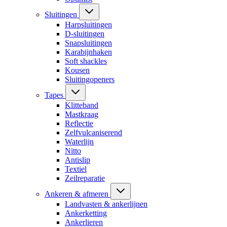
Sluitingen
Harpsluitingen
D-sluitingen
Snapsluitingen
Karabijnhaken
Soft shackles
Kousen
Sluitingopeners
Tapes
Klitteband
Mastkraag
Reflectie
Zelfvulcaniserend
Waterlijn
Nitto
Antislip
Textiel
Zeilreparatie
Ankeren & afmeren
Landvasten & ankerlijnen
Ankerketting
Ankerlieren