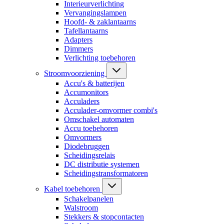
Interieurverlichting
Vervangingslampen
Hoofd- & zaklantaarns
Tafellantaarns
Adapters
Dimmers
Verlichting toebehoren
Stroomvoorziening
Accu's & batterijen
Accumonitors
Acculaders
Acculader-omvormer combi's
Omschakel automaten
Accu toebehoren
Omvormers
Diodebruggen
Scheidingsrelais
DC distributie systemen
Scheidingstransformatoren
Kabel toebehoren
Schakelpanelen
Walstroom
Stekkers & stopcontacten