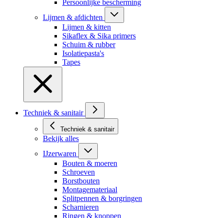
Persoonlijke bescherming
Lijmen & afdichten
Lijmen & kitten
Sikaflex & Sika primers
Schuim & rubber
Isolatiepasta's
Tapes
Techniek & sanitair
Techniek & sanitair
Bekijk alles
IJzerwaren
Bouten & moeren
Schroeven
Borstbouten
Montagemateriaal
Splitpennen & borgringen
Scharnieren
Ringen & knoppen