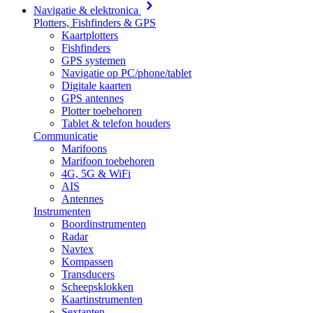
Navigatie & elektronica
Plotters, Fishfinders & GPS
Kaartplotters
Fishfinders
GPS systemen
Navigatie op PC/phone/tablet
Digitale kaarten
GPS antennes
Plotter toebehoren
Tablet & telefon houders
Communicatie
Marifoons
Marifoon toebehoren
4G, 5G & WiFi
AIS
Antennes
Instrumenten
Boordinstrumenten
Radar
Navtex
Kompassen
Transducers
Scheepsklokken
Kaartinstrumenten
Sextanten