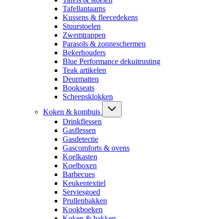
Tafellantaarns
Kussens & fleecedekens
Stuurstoelen
Zwemtrappen
Parasols & zonneschermen
Bekerhouders
Blue Performance dekuitrusting
Teak artikelen
Deurmatten
Bookseats
Scheepsklokken
Koken & kombuis
Drinkflessen
Gasflessen
Gasdetectie
Gascomforts & ovens
Koelkasten
Koelboxen
Barbecues
Keukentextiel
Serviesgoed
Prullenbakken
Kookboeken
Koken & bakken