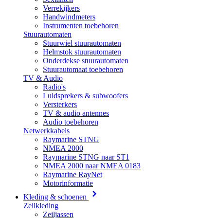
Verrekijkers
Handwindmeters
Instrumenten toebehoren
Stuurautomaten
Stuurwiel stuurautomaten
Helmstok stuurautomaten
Onderdekse stuurautomaten
Stuurautomaat toebehoren
TV & Audio
Radio's
Luidsprekers & subwoofers
Versterkers
TV & audio antennes
Audio toebehoren
Netwerkkabels
Raymarine STNG
NMEA 2000
Raymarine STNG naar ST1
NMEA 2000 naar NMEA 0183
Raymarine RayNet
Motorinformatie
Kleding & schoenen
Zeilkleding
Zeiljassen