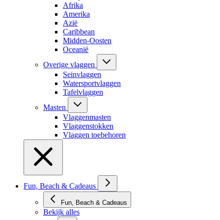
Afrika
Amerika
Azië
Caribbean
Midden-Oosten
Oceanië
Overige vlaggen
Seinvlaggen
Watersportvlaggen
Tafelvlaggen
Masten
Vlaggenmasten
Vlaggenstokken
Vlaggen toebehoren
Fun, Beach & Cadeaus
Fun, Beach & Cadeaus
Bekijk alles