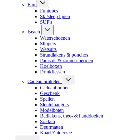
Fun
Funtubes
Ski/sleep lijnen
SUP's
Beach
Waterschoenen
Slippers
Wetsuits
Strandlakens & ponchos
Parasols & zonneschermen
Koelboxen
Drinkflessen
Cadeau artikelen
Cadeaubonnen
Geschenk
Spellen
Sleutelhangers
Modelboten
Badlakens, thee- & handdoeken
Sokken
Deurmatten
Kaart Zuiderzee