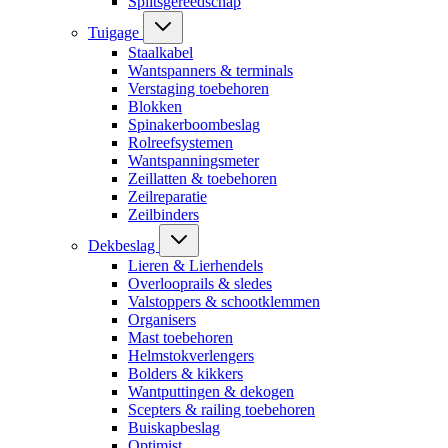
Splitsgereedschap
Tuigage
Staalkabel
Wantspanners & terminals
Verstaging toebehoren
Blokken
Spinakerboombeslag
Rolreefsystemen
Wantspanningsmeter
Zeillatten & toebehoren
Zeilreparatie
Zeilbinders
Dekbeslag
Lieren & Lierhendels
Overlooprails & sledes
Valstoppers & schootklemmen
Organisers
Mast toebehoren
Helmstokverlengers
Bolders & kikkers
Wantputtingen & dekogen
Scepters & railing toebehoren
Buiskapbeslag
Optimist