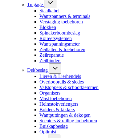
Tuigage
Staalkabel
Wantspanners & terminals
Verstaging toebehoren
Blokken
Spinakerboombeslag
Rolreefsystemen
Wantspanningsmeter
Zeillatten & toebehoren
Zeilreparatie
Zeilbinders
Dekbeslag
Lieren & Lierhendels
Overlooprails & sledes
Valstoppers & schootklemmen
Organisers
Mast toebehoren
Helmstokverlengers
Bolders & kikkers
Wantputtingen & dekogen
Scepters & railing toebehoren
Buiskapbeslag
Optimist