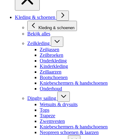
Kleding & schoenen
Kleding & schoenen
Bekijk alles
Zeilkleding
Zeiljassen
Zeilbroeken
Onderkleding
Kinderkleding
Zeillaarzen
Bootschoenen
Kniebeschermers & handschoenen
Onderhoud
Dinghy sailing
Wetsuits & drysuits
Tops
Trapeze
Zwemvesten
Kniebeschermers & handschoenen
Neopreen schoenen & laarzen