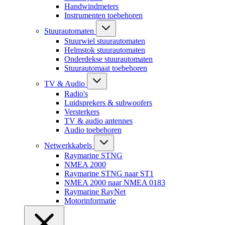
Handwindmeters
Instrumenten toebehoren
Stuurautomaten
Stuurwiel stuurautomaten
Helmstok stuurautomaten
Onderdekse stuurautomaten
Stuurautomaat toebehoren
TV & Audio
Radio's
Luidsprekers & subwoofers
Versterkers
TV & audio antennes
Audio toebehoren
Netwerkkabels
Raymarine STNG
NMEA 2000
Raymarine STNG naar ST1
NMEA 2000 naar NMEA 0183
Raymarine RayNet
Motorinformatie