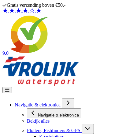
Ga naar de inhoud
Gratis verzending boven €50,-
9,0
Navigatie & elektronica
Navigatie & elektronica
Bekijk alles
Plotters, Fishfinders & GPS
Kaartplotters