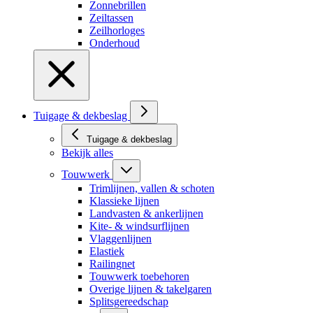
Zonnebrillen
Zeiltassen
Zeilhorloges
Onderhoud
Tuigage & dekbeslag
Tuigage & dekbeslag
Bekijk alles
Touwwerk
Trimlijnen, vallen & schoten
Klassieke lijnen
Landvasten & ankerlijnen
Kite- & windsurflijnen
Vlaggenlijnen
Elastiek
Railingnet
Touwwerk toebehoren
Overige lijnen & takelgaren
Splitsgereedschap