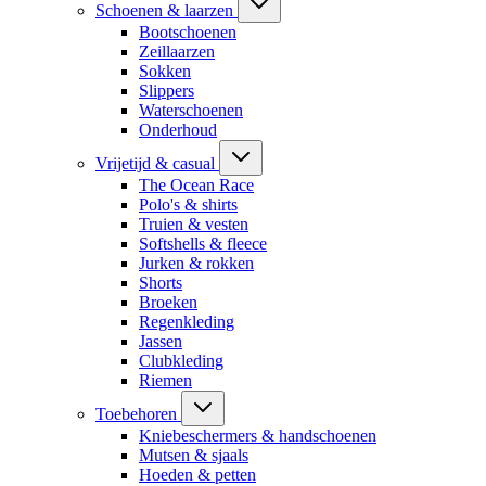
Schoenen & laarzen
Bootschoenen
Zeillaarzen
Sokken
Slippers
Waterschoenen
Onderhoud
Vrijetijd & casual
The Ocean Race
Polo's & shirts
Truien & vesten
Softshells & fleece
Jurken & rokken
Shorts
Broeken
Regenkleding
Jassen
Clubkleding
Riemen
Toebehoren
Kniebeschermers & handschoenen
Mutsen & sjaals
Hoeden & petten