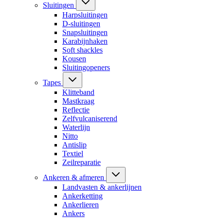
Sluitingen
Harpsluitingen
D-sluitingen
Snapsluitingen
Karabijnhaken
Soft shackles
Kousen
Sluitingopeners
Tapes
Klitteband
Mastkraag
Reflectie
Zelfvulcaniserend
Waterlijn
Nitto
Antislip
Textiel
Zeilreparatie
Ankeren & afmeren
Landvasten & ankerlijnen
Ankerketting
Ankerlieren
Ankers