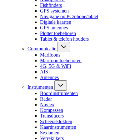
Fishfinders
GPS systemen
Navigatie op PC/phone/tablet
Digitale kaarten
GPS antennes
Plotter toebehoren
Tablet & telefon houders
Communicatie
Marifoons
Marifoon toebehoren
4G, 5G & WiFi
AIS
Antennes
Instrumenten
Boordinstrumenten
Radar
Navtex
Kompassen
Transducers
Scheepsklokken
Kaartinstrumenten
Sextanten
Verrekijkers