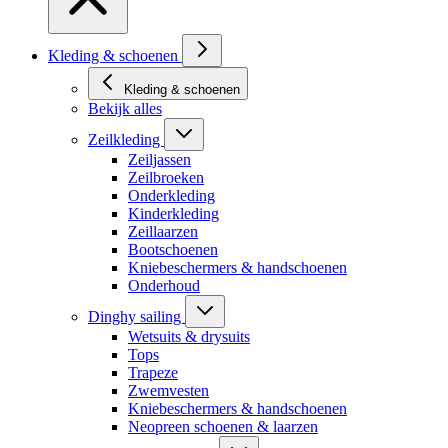
Kleding & schoenen
Kleding & schoenen
Bekijk alles
Zeilkleding
Zeiljassen
Zeilbroeken
Onderkleding
Kinderkleding
Zeillaarzen
Bootschoenen
Kniebeschermers & handschoenen
Onderhoud
Dinghy sailing
Wetsuits & drysuits
Tops
Trapeze
Zwemvesten
Kniebeschermers & handschoenen
Neopreen schoenen & laarzen