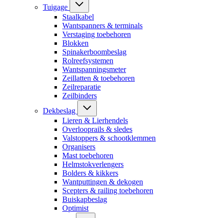
Tuigage
Staalkabel
Wantspanners & terminals
Verstaging toebehoren
Blokken
Spinakerboombeslag
Rolreefsystemen
Wantspanningsmeter
Zeillatten & toebehoren
Zeilreparatie
Zeilbinders
Dekbeslag
Lieren & Lierhendels
Overlooprails & sledes
Valstoppers & schootklemmen
Organisers
Mast toebehoren
Helmstokverlengers
Bolders & kikkers
Wantputtingen & dekogen
Scepters & railing toebehoren
Buiskapbeslag
Optimist