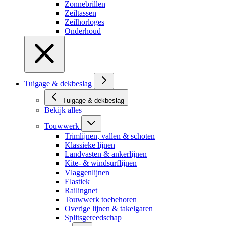
Zonnebrillen
Zeiltassen
Zeilhorloges
Onderhoud
Tuigage & dekbeslag
Tuigage & dekbeslag
Bekijk alles
Touwwerk
Trimlijnen, vallen & schoten
Klassieke lijnen
Landvasten & ankerlijnen
Kite- & windsurflijnen
Vlaggenlijnen
Elastiek
Railingnet
Touwwerk toebehoren
Overige lijnen & takelgaren
Splitsgereedschap