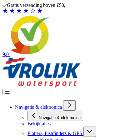
Ga naar de inhoud
Gratis verzending boven €50,-
9,0
Navigatie & elektronica
Navigatie & elektronica
Bekijk alles
Plotters, Fishfinders & GPS
Kaartplotters