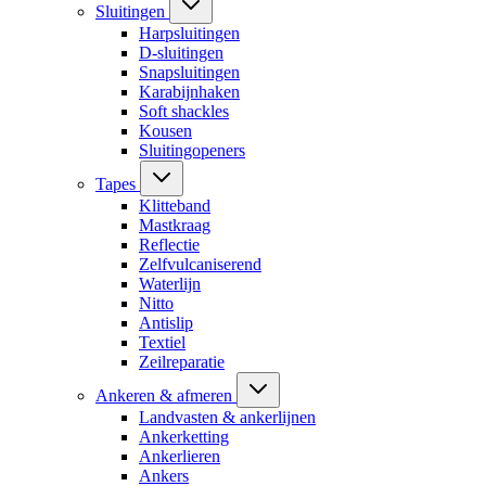
Sluitingen
Harpsluitingen
D-sluitingen
Snapsluitingen
Karabijnhaken
Soft shackles
Kousen
Sluitingopeners
Tapes
Klitteband
Mastkraag
Reflectie
Zelfvulcaniserend
Waterlijn
Nitto
Antislip
Textiel
Zeilreparatie
Ankeren & afmeren
Landvasten & ankerlijnen
Ankerketting
Ankerlieren
Ankers