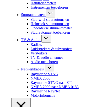
Handwindmeters
Instrumenten toebehoren
Stuurautomaten
Stuurwiel stuurautomaten
Helmstok stuurautomaten
Onderdekse stuurautomaten
Stuurautomaat toebehoren
TV & Audio
Radio's
Luidsprekers & subwoofers
Versterkers
TV & audio antennes
Audio toebehoren
Netwerkkabels
Raymarine STNG
NMEA 2000
Raymarine STNG naar ST1
NMEA 2000 naar NMEA 0183
Raymarine RayNet
Motorinformatie