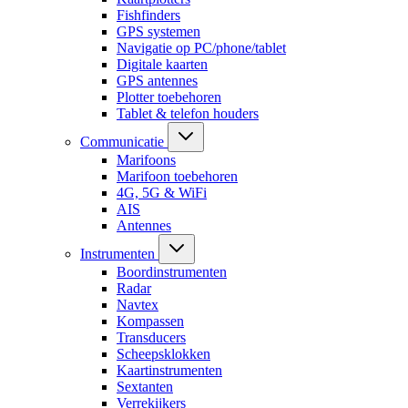
Fishfinders
GPS systemen
Navigatie op PC/phone/tablet
Digitale kaarten
GPS antennes
Plotter toebehoren
Tablet & telefon houders
Communicatie
Marifoons
Marifoon toebehoren
4G, 5G & WiFi
AIS
Antennes
Instrumenten
Boordinstrumenten
Radar
Navtex
Kompassen
Transducers
Scheepsklokken
Kaartinstrumenten
Sextanten
Verrekijkers