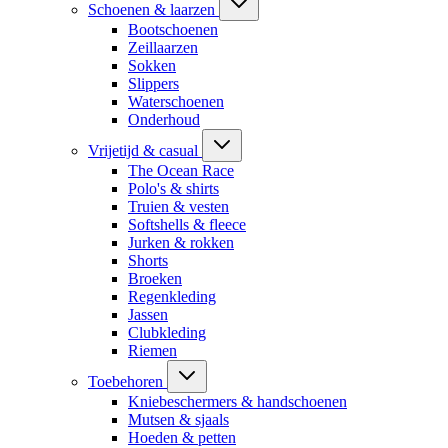
Schoenen & laarzen
Bootschoenen
Zeillaarzen
Sokken
Slippers
Waterschoenen
Onderhoud
Vrijetijd & casual
The Ocean Race
Polo's & shirts
Truien & vesten
Softshells & fleece
Jurken & rokken
Shorts
Broeken
Regenkleding
Jassen
Clubkleding
Riemen
Toebehoren
Kniebeschermers & handschoenen
Mutsen & sjaals
Hoeden & petten