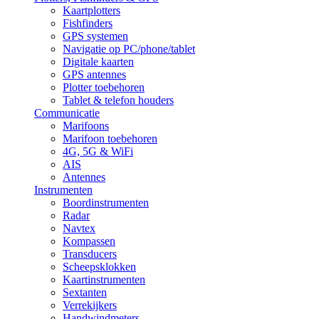
Kaartplotters
Fishfinders
GPS systemen
Navigatie op PC/phone/tablet
Digitale kaarten
GPS antennes
Plotter toebehoren
Tablet & telefon houders
Communicatie
Marifoons
Marifoon toebehoren
4G, 5G & WiFi
AIS
Antennes
Instrumenten
Boordinstrumenten
Radar
Navtex
Kompassen
Transducers
Scheepsklokken
Kaartinstrumenten
Sextanten
Verrekijkers
Handwindmeters