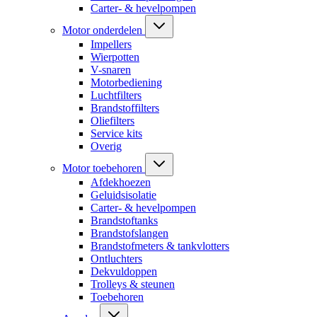
Carter- & hevelpompen
Motor onderdelen
Impellers
Wierpotten
V-snaren
Motorbediening
Luchtfilters
Brandstoffilters
Oliefilters
Service kits
Overig
Motor toebehoren
Afdekhoezen
Geluidsisolatie
Carter- & hevelpompen
Brandstoftanks
Brandstofslangen
Brandstofmeters & tankvlotters
Ontluchters
Dekvuldoppen
Trolleys & steunen
Toebehoren