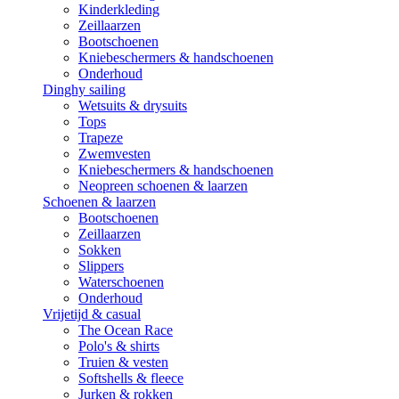
Kinderkleding
Zeillaarzen
Bootschoenen
Kniebeschermers & handschoenen
Onderhoud
Dinghy sailing
Wetsuits & drysuits
Tops
Trapeze
Zwemvesten
Kniebeschermers & handschoenen
Neopreen schoenen & laarzen
Schoenen & laarzen
Bootschoenen
Zeillaarzen
Sokken
Slippers
Waterschoenen
Onderhoud
Vrijetijd & casual
The Ocean Race
Polo's & shirts
Truien & vesten
Softshells & fleece
Jurken & rokken