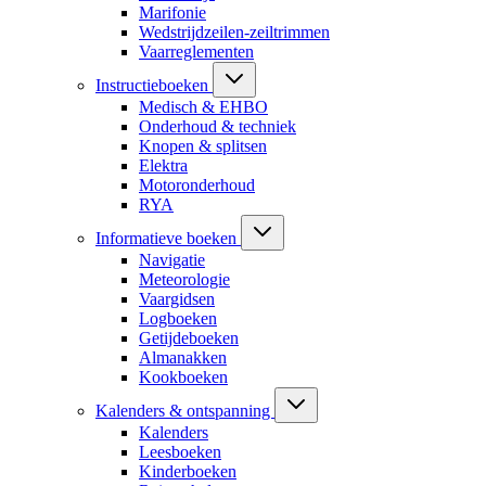
Marifonie
Wedstrijdzeilen-zeiltrimmen
Vaarreglementen
Instructieboeken
Medisch & EHBO
Onderhoud & techniek
Knopen & splitsen
Elektra
Motoronderhoud
RYA
Informatieve boeken
Navigatie
Meteorologie
Vaargidsen
Logboeken
Getijdeboeken
Almanakken
Kookboeken
Kalenders & ontspanning
Kalenders
Leesboeken
Kinderboeken