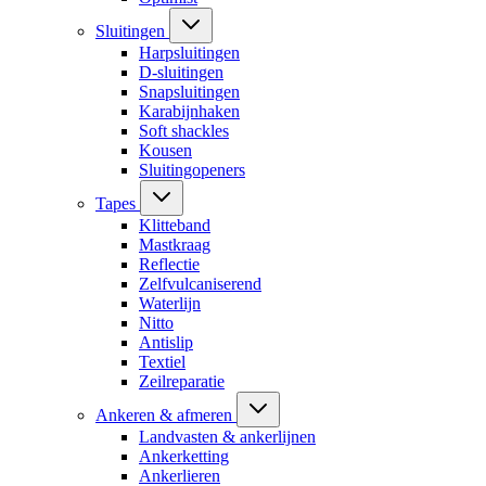
Sluitingen
Harpsluitingen
D-sluitingen
Snapsluitingen
Karabijnhaken
Soft shackles
Kousen
Sluitingopeners
Tapes
Klitteband
Mastkraag
Reflectie
Zelfvulcaniserend
Waterlijn
Nitto
Antislip
Textiel
Zeilreparatie
Ankeren & afmeren
Landvasten & ankerlijnen
Ankerketting
Ankerlieren