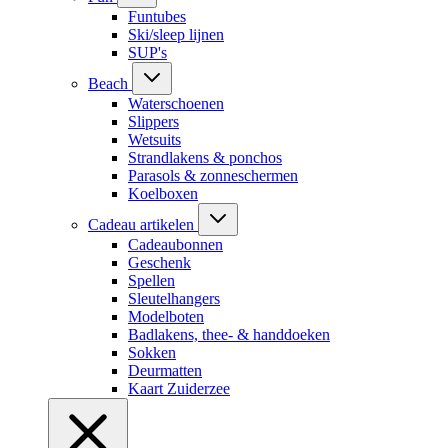
Funtubes
Ski/sleep lijnen
SUP's
Beach
Waterschoenen
Slippers
Wetsuits
Strandlakens & ponchos
Parasols & zonneschermen
Koelboxen
Cadeau artikelen
Cadeaubonnen
Geschenk
Spellen
Sleutelhangers
Modelboten
Badlakens, thee- & handdoeken
Sokken
Deurmatten
Kaart Zuiderzee