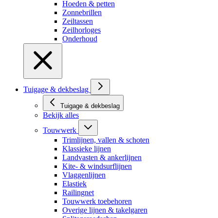
Hoeden & petten
Zonnebrillen
Zeiltassen
Zeilhorloges
Onderhoud
Tuigage & dekbeslag
Tuigage & dekbeslag
Bekijk alles
Touwwerk
Trimlijnen, vallen & schoten
Klassieke lijnen
Landvasten & ankerlijnen
Kite- & windsurflijnen
Vlaggenlijnen
Elastiek
Railingnet
Touwwerk toebehoren
Overige lijnen & takelgaren