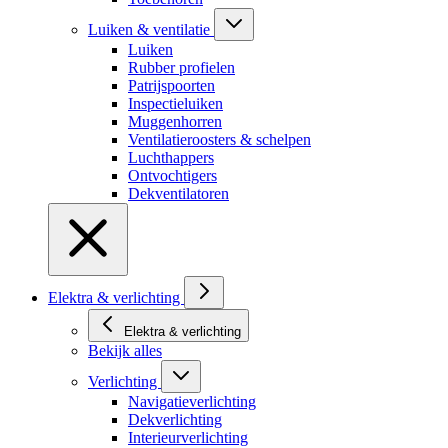
Luiken & ventilatie
Luiken
Rubber profielen
Patrijspoorten
Inspectieluiken
Muggenhorren
Ventilatieroosters & schelpen
Luchthappers
Ontvochtigers
Dekventilatoren
Elektra & verlichting
Elektra & verlichting
Bekijk alles
Verlichting
Navigatieverlichting
Dekverlichting
Interieurverlichting