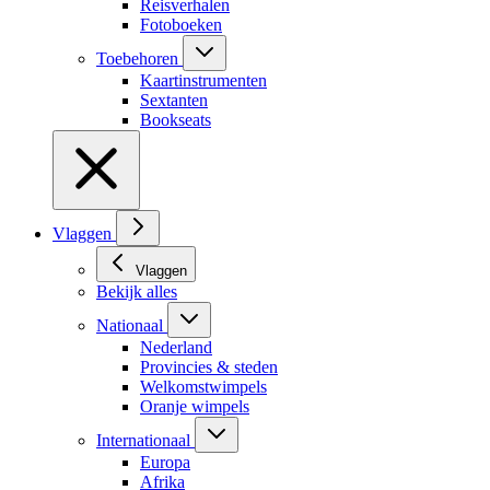
Reisverhalen
Fotoboeken
Toebehoren
Kaartinstrumenten
Sextanten
Bookseats
Vlaggen
Vlaggen
Bekijk alles
Nationaal
Nederland
Provincies & steden
Welkomstwimpels
Oranje wimpels
Internationaal
Europa
Afrika