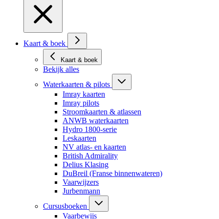
Kaart & boek
Kaart & boek
Bekijk alles
Waterkaarten & pilots
Imray kaarten
Imray pilots
Stroomkaarten & atlassen
ANWB waterkaarten
Hydro 1800-serie
Leskaarten
NV atlas- en kaarten
British Admirality
Delius Klasing
DuBreil (Franse binnenwateren)
Vaarwijzers
Jurbenmann
Cursusboeken
Vaarbewijs