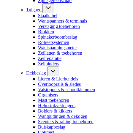
Splitsgereedschap
Tuigage
Staalkabel
Wantspanners & terminals
Verstaging toebehoren
Blokken
Spinakerboombeslag
Rolreefsystemen
Wantspanningsmeter
Zeillatten & toebehoren
Zeilreparatie
Zeilbinders
Dekbeslag
Lieren & Lierhendels
Overlooprails & sledes
Valstoppers & schootklemmen
Organisers
Mast toebehoren
Helmstokverlengers
Bolders & kikkers
Wantputtingen & dekogen
Scepters & railing toebehoren
Buiskapbeslag
Optimist