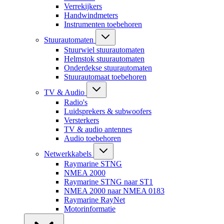
Verrekijkers
Handwindmeters
Instrumenten toebehoren
Stuurautomaten
Stuurwiel stuurautomaten
Helmstok stuurautomaten
Onderdekse stuurautomaten
Stuurautomaat toebehoren
TV & Audio
Radio's
Luidsprekers & subwoofers
Versterkers
TV & audio antennes
Audio toebehoren
Netwerkkabels
Raymarine STNG
NMEA 2000
Raymarine STNG naar ST1
NMEA 2000 naar NMEA 0183
Raymarine RayNet
Motorinformatie