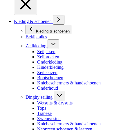
Kleding & schoenen
Kleding & schoenen
Bekijk alles
Zeilkleding
Zeiljassen
Zeilbroeken
Onderkleding
Kinderkleding
Zeillaarzen
Bootschoenen
Kniebeschermers & handschoenen
Onderhoud
Dinghy sailing
Wetsuits & drysuits
Tops
Trapeze
Zwemvesten
Kniebeschermers & handschoenen
Neopreen schoenen & laarzen