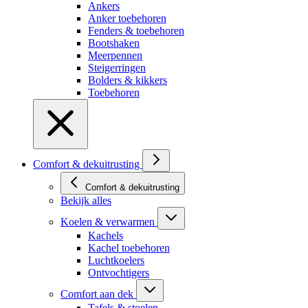
Ankers
Anker toebehoren
Fenders & toebehoren
Bootshaken
Meerpennen
Steigerringen
Bolders & kikkers
Toebehoren
Comfort & dekuitrusting
Comfort & dekuitrusting
Bekijk alles
Koelen & verwarmen
Kachels
Kachel toebehoren
Luchtkoelers
Ontvochtigers
Comfort aan dek
Tafels & stoelen