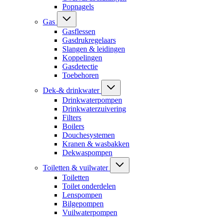
Popnagels
Gas
Gasflessen
Gasdrukregelaars
Slangen & leidingen
Koppelingen
Gasdetectie
Toebehoren
Dek-& drinkwater
Drinkwaterpompen
Drinkwaterzuivering
Filters
Boilers
Douchesystemen
Kranen & wasbakken
Dekwaspompen
Toiletten & vuilwater
Toiletten
Toilet onderdelen
Lenspompen
Bilgepompen
Vuilwaterpompen