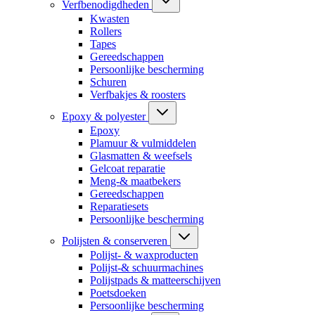
Verfbenodigdheden
Kwasten
Rollers
Tapes
Gereedschappen
Persoonlijke bescherming
Schuren
Verfbakjes & roosters
Epoxy & polyester
Epoxy
Plamuur & vulmiddelen
Glasmatten & weefsels
Gelcoat reparatie
Meng-& maatbekers
Gereedschappen
Reparatiesets
Persoonlijke bescherming
Polijsten & conserveren
Polijst- & waxproducten
Polijst-& schuurmachines
Polijstpads & matteerschijven
Poetsdoeken
Persoonlijke bescherming