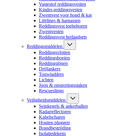
Vastestof reddingsvesten
Kinder-reddingsvesten
Zwemvest voor hond & kat
Lifelines & harnassen
Reddingsvest toebehoren
Zwemvesten
Reddingsvest herlaadsets
Reddingsmiddelen
Reddingsvlotten
Reddingsboeien
Reddingslijnen
Drijfankers
Touwladders
Lichten
Joon & opsporingsstaken
Rescueslings
Veiligheidsmiddelen
Seinkegels & ankerballen
Radarreflectoren
Kabelscharen
Houten pluggen
Brandbestrijding
Isolatiedekens