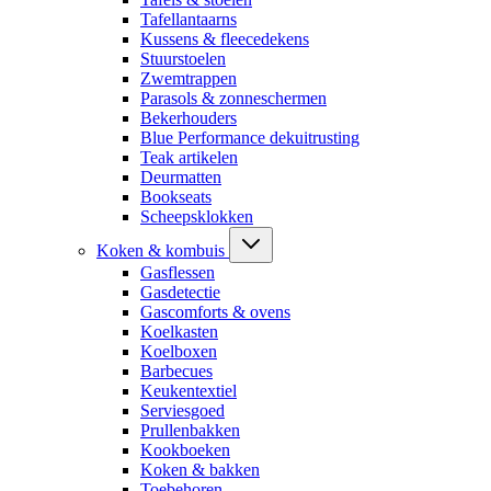
Tafellantaarns
Kussens & fleecedekens
Stuurstoelen
Zwemtrappen
Parasols & zonneschermen
Bekerhouders
Blue Performance dekuitrusting
Teak artikelen
Deurmatten
Bookseats
Scheepsklokken
Koken & kombuis
Gasflessen
Gasdetectie
Gascomforts & ovens
Koelkasten
Koelboxen
Barbecues
Keukentextiel
Serviesgoed
Prullenbakken
Kookboeken
Koken & bakken
Toebehoren