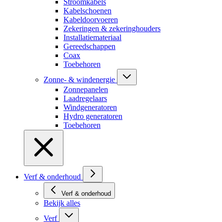
Stroomkabels
Kabelschoenen
Kabeldoorvoeren
Zekeringen & zekeringhouders
Installatiemateriaal
Gereedschappen
Coax
Toebehoren
Zonne- & windenergie
Zonnepanelen
Laadregelaars
Windgeneratoren
Hydro generatoren
Toebehoren
Verf & onderhoud
Verf & onderhoud
Bekijk alles
Verf