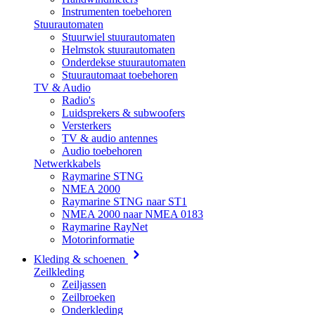
Instrumenten toebehoren
Stuurautomaten
Stuurwiel stuurautomaten
Helmstok stuurautomaten
Onderdekse stuurautomaten
Stuurautomaat toebehoren
TV & Audio
Radio's
Luidsprekers & subwoofers
Versterkers
TV & audio antennes
Audio toebehoren
Netwerkkabels
Raymarine STNG
NMEA 2000
Raymarine STNG naar ST1
NMEA 2000 naar NMEA 0183
Raymarine RayNet
Motorinformatie
Kleding & schoenen
Zeilkleding
Zeiljassen
Zeilbroeken
Onderkleding