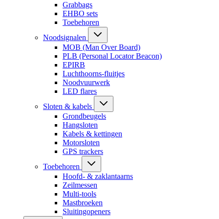
Grabbags
EHBO sets
Toebehoren
Noodsignalen
MOB (Man Over Board)
PLB (Personal Locator Beacon)
EPIRB
Luchthoorns-fluitjes
Noodvuurwerk
LED flares
Sloten & kabels
Grondbeugels
Hangsloten
Kabels & kettingen
Motorsloten
GPS trackers
Toebehoren
Hoofd- & zaklantaarns
Zeilmessen
Multi-tools
Mastbroeken
Sluitingopeners