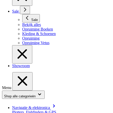
Sale
Sale
Bekijk alles
Opruiming Boeken
Kleding & Schoenen
Opruiming
Opruiming Vetus
Showroom
Menu
Shop alle categorieën
Navigatie & elektronica
Plotters, Fishfinders & GPS