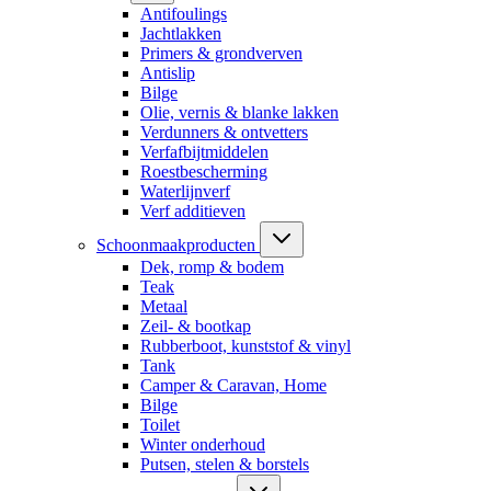
Antifoulings
Jachtlakken
Primers & grondverven
Antislip
Bilge
Olie, vernis & blanke lakken
Verdunners & ontvetters
Verfafbijtmiddelen
Roestbescherming
Waterlijnverf
Verf additieven
Schoonmaakproducten
Dek, romp & bodem
Teak
Metaal
Zeil- & bootkap
Rubberboot, kunststof & vinyl
Tank
Camper & Caravan, Home
Bilge
Toilet
Winter onderhoud
Putsen, stelen & borstels