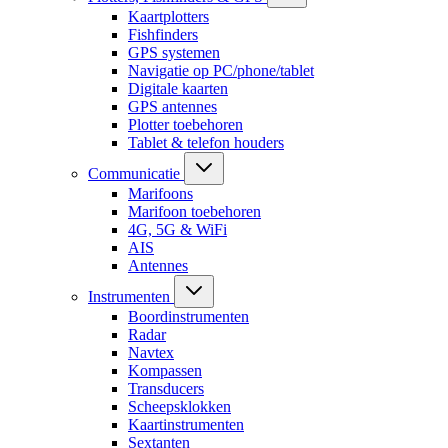
Kaartplotters
Fishfinders
GPS systemen
Navigatie op PC/phone/tablet
Digitale kaarten
GPS antennes
Plotter toebehoren
Tablet & telefon houders
Communicatie
Marifoons
Marifoon toebehoren
4G, 5G & WiFi
AIS
Antennes
Instrumenten
Boordinstrumenten
Radar
Navtex
Kompassen
Transducers
Scheepsklokken
Kaartinstrumenten
Sextanten