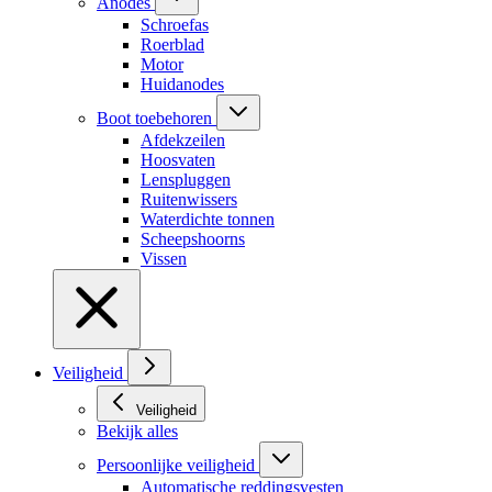
Anodes
Schroefas
Roerblad
Motor
Huidanodes
Boot toebehoren
Afdekzeilen
Hoosvaten
Lenspluggen
Ruitenwissers
Waterdichte tonnen
Scheepshoorns
Vissen
Veiligheid
Veiligheid
Bekijk alles
Persoonlijke veiligheid
Automatische reddingsvesten