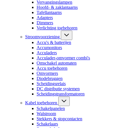
Vervangingslampen
Hoofd- & zaklantaarns
Tafellantaarns
Adapters
Dimmers
Verlichting toebehoren
Stroomvoorziening
Accu's & batterijen
Accumonitors
Acculaders
Acculader-omvormer combi's
Omschakel automaten
Accu toebehoren
Omvormers
Diodebruggen
Scheidingsrelais
DC distributie systemen
Scheidingstransformatoren
Kabel toebehoren
Schakelpanelen
Walstroom
Stekkers & stopcontacten
Schakelaars