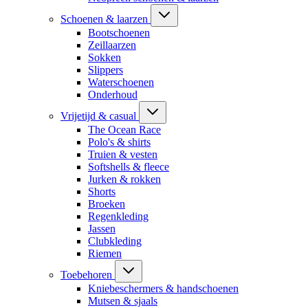
Schoenen & laarzen
Bootschoenen
Zeillaarzen
Sokken
Slippers
Waterschoenen
Onderhoud
Vrijetijd & casual
The Ocean Race
Polo's & shirts
Truien & vesten
Softshells & fleece
Jurken & rokken
Shorts
Broeken
Regenkleding
Jassen
Clubkleding
Riemen
Toebehoren
Kniebeschermers & handschoenen
Mutsen & sjaals