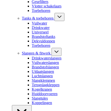
Geurfilters
Vlotter schakelaars
Toebehoren
Tanks & toebehoren
Vuilwater
Drinkwater
Universeel
Brandstoftanks
Dekvuldoppen
Toebehoren
Slangen & fitwerk
Drinkwaterslangen
Vuilwaterslangen
Brandstofslangen
Uitlaatslangen
Luchtslangen
Slangklemmen
Terugslagkleppen
Kogelkranen
Huiddoorvoeren
Slangtules
Koppelingen