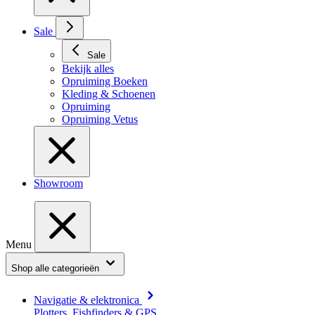
Sale
Sale
Bekijk alles
Opruiming Boeken
Kleding & Schoenen
Opruiming
Opruiming Vetus
Showroom
Menu
Shop alle categorieën
Navigatie & elektronica
Plotters, Fishfinders & GPS