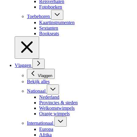
Reisverhalen
Fotoboeken
Toebehoren
Kaartinstrumenten
Sextanten
Bookseats
Vlaggen
Vlaggen
Bekijk alles
Nationaal
Nederland
Provincies & steden
Welkomstwimpels
Oranje wimpels
Internationaal
Europa
Afrika