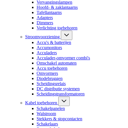
Vervangingslampen
Hoofd- & zaklantaarns
Tafellantaarns
Adapters
Dimmers
Verlichting toebehoren
Stroomvoorziening
Accu's & batterijen
Accumonitors
Acculaders
Acculader-omvormer combi's
Omschakel automaten
Accu toebehoren
Omvormers
Diodebruggen
Scheidingsrelais
DC distributie systemen
Scheidingstransformatoren
Kabel toebehoren
Schakelpanelen
Walstroom
Stekkers & stopcontacten
Schakelaars