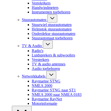
Verrekijkers
Handwindmeters
Instrumenten toebehoren
Stuurautomaten
Stuurwiel stuurautomaten
Helmstok stuurautomaten
Onderdekse stuurautomaten
Stuurautomaat toebehoren
TV & Audio
Radio's
Luidsprekers & subwoofers
Versterkers
TV & audio antennes
Audio toebehoren
Netwerkkabels
Raymarine STNG
NMEA 2000
Raymarine STNG naar ST1
NMEA 2000 naar NMEA 0183
Raymarine RayNet
Motorinformatie