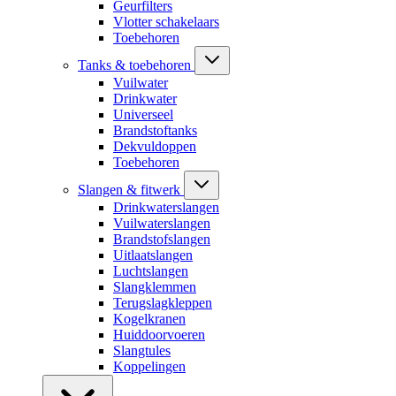
Geurfilters
Vlotter schakelaars
Toebehoren
Tanks & toebehoren
Vuilwater
Drinkwater
Universeel
Brandstoftanks
Dekvuldoppen
Toebehoren
Slangen & fitwerk
Drinkwaterslangen
Vuilwaterslangen
Brandstofslangen
Uitlaatslangen
Luchtslangen
Slangklemmen
Terugslagkleppen
Kogelkranen
Huiddoorvoeren
Slangtules
Koppelingen