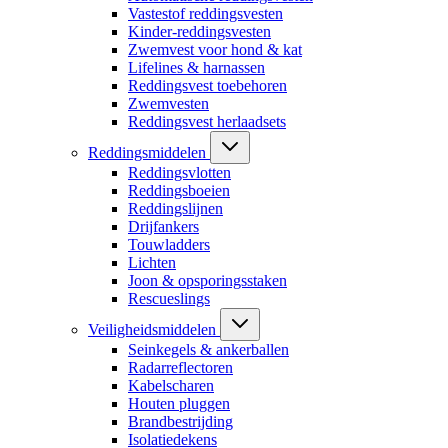
Vastestof reddingsvesten
Kinder-reddingsvesten
Zwemvest voor hond & kat
Lifelines & harnassen
Reddingsvest toebehoren
Zwemvesten
Reddingsvest herlaadsets
Reddingsmiddelen
Reddingsvlotten
Reddingsboeien
Reddingslijnen
Drijfankers
Touwladders
Lichten
Joon & opsporingsstaken
Rescueslings
Veiligheidsmiddelen
Seinkegels & ankerballen
Radarreflectoren
Kabelscharen
Houten pluggen
Brandbestrijding
Isolatiedekens