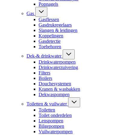
Popnagels
Gas
Gasflessen
Gasdrukregelaars
Slangen & leidingen
Koppelingen
Gasdetectie
Toebehoren
Dek-& drinkwater
Drinkwaterpompen
Drinkwaterzuivering
Filters
Boilers
Douchesystemen
Kranen & wasbakken
Dekwaspompen
Toiletten & vuilwater
Toiletten
Toilet onderdelen
Lenspompen
Bilgepompen
Vuilwaterpompen