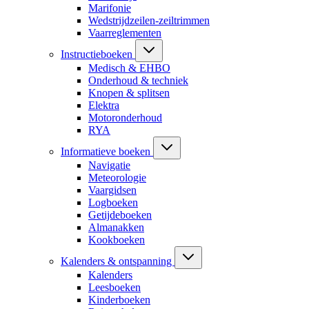
Marifonie
Wedstrijdzeilen-zeiltrimmen
Vaarreglementen
Instructieboeken
Medisch & EHBO
Onderhoud & techniek
Knopen & splitsen
Elektra
Motoronderhoud
RYA
Informatieve boeken
Navigatie
Meteorologie
Vaargidsen
Logboeken
Getijdeboeken
Almanakken
Kookboeken
Kalenders & ontspanning
Kalenders
Leesboeken
Kinderboeken