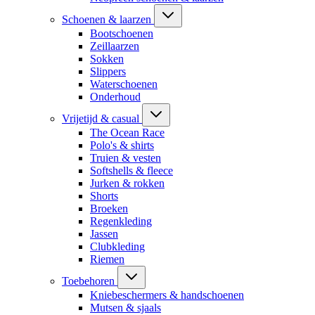
Schoenen & laarzen
Bootschoenen
Zeillaarzen
Sokken
Slippers
Waterschoenen
Onderhoud
Vrijetijd & casual
The Ocean Race
Polo's & shirts
Truien & vesten
Softshells & fleece
Jurken & rokken
Shorts
Broeken
Regenkleding
Jassen
Clubkleding
Riemen
Toebehoren
Kniebeschermers & handschoenen
Mutsen & sjaals