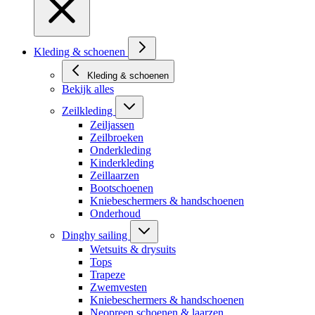
Kleding & schoenen
Kleding & schoenen
Bekijk alles
Zeilkleding
Zeiljassen
Zeilbroeken
Onderkleding
Kinderkleding
Zeillaarzen
Bootschoenen
Kniebeschermers & handschoenen
Onderhoud
Dinghy sailing
Wetsuits & drysuits
Tops
Trapeze
Zwemvesten
Kniebeschermers & handschoenen
Neopreen schoenen & laarzen