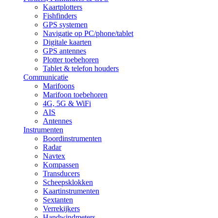
Kaartplotters
Fishfinders
GPS systemen
Navigatie op PC/phone/tablet
Digitale kaarten
GPS antennes
Plotter toebehoren
Tablet & telefon houders
Communicatie
Marifoons
Marifoon toebehoren
4G, 5G & WiFi
AIS
Antennes
Instrumenten
Boordinstrumenten
Radar
Navtex
Kompassen
Transducers
Scheepsklokken
Kaartinstrumenten
Sextanten
Verrekijkers
Handwindmeters