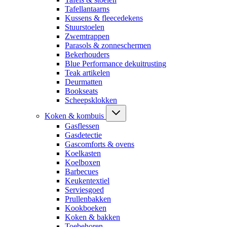
Tafellantaarns
Kussens & fleecedekens
Stuurstoelen
Zwemtrappen
Parasols & zonneschermen
Bekerhouders
Blue Performance dekuitrusting
Teak artikelen
Deurmatten
Bookseats
Scheepsklokken
Koken & kombuis
Gasflessen
Gasdetectie
Gascomforts & ovens
Koelkasten
Koelboxen
Barbecues
Keukentextiel
Serviesgoed
Prullenbakken
Kookboeken
Koken & bakken
Toebehoren