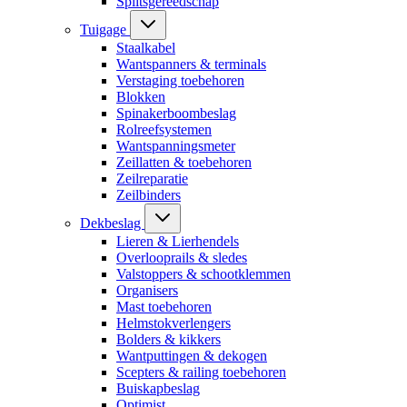
Splitsgereedschap
Tuigage
Staalkabel
Wantspanners & terminals
Verstaging toebehoren
Blokken
Spinakerboombeslag
Rolreefsystemen
Wantspanningsmeter
Zeillatten & toebehoren
Zeilreparatie
Zeilbinders
Dekbeslag
Lieren & Lierhendels
Overlooprails & sledes
Valstoppers & schootklemmen
Organisers
Mast toebehoren
Helmstokverlengers
Bolders & kikkers
Wantputtingen & dekogen
Scepters & railing toebehoren
Buiskapbeslag
Optimist