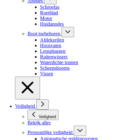
Anodes
Schroefas
Roerblad
Motor
Huidanodes
Boot toebehoren
Afdekzeilen
Hoosvaten
Lenspluggen
Ruitenwissers
Waterdichte tonnen
Scheepshoorns
Vissen
Veiligheid
Veiligheid
Bekijk alles
Persoonlijke veiligheid
Automatische reddingsvesten