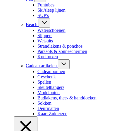
Funtubes
Ski/sleep lijnen
SUP's
Beach
Waterschoenen
Slippers
Wetsuits
Strandlakens & ponchos
Parasols & zonneschermen
Koelboxen
Cadeau artikelen
Cadeaubonnen
Geschenk
Spellen
Sleutelhangers
Modelboten
Badlakens, thee- & handdoeken
Sokken
Deurmatten
Kaart Zuiderzee