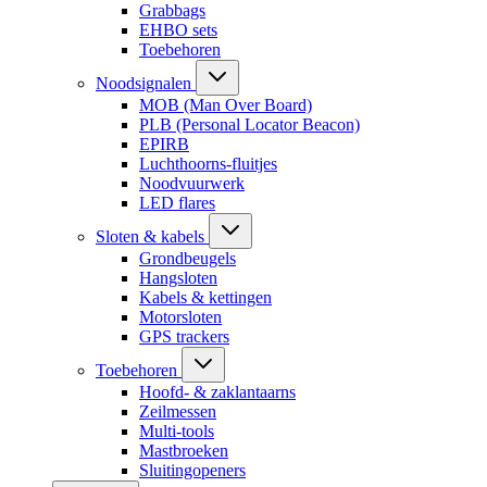
Grabbags
EHBO sets
Toebehoren
Noodsignalen
MOB (Man Over Board)
PLB (Personal Locator Beacon)
EPIRB
Luchthoorns-fluitjes
Noodvuurwerk
LED flares
Sloten & kabels
Grondbeugels
Hangsloten
Kabels & kettingen
Motorsloten
GPS trackers
Toebehoren
Hoofd- & zaklantaarns
Zeilmessen
Multi-tools
Mastbroeken
Sluitingopeners