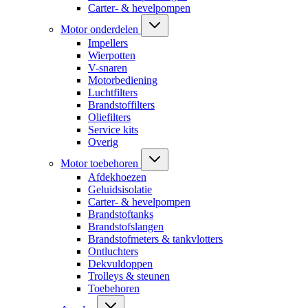
Carter- & hevelpompen
Motor onderdelen
Impellers
Wierpotten
V-snaren
Motorbediening
Luchtfilters
Brandstoffilters
Oliefilters
Service kits
Overig
Motor toebehoren
Afdekhoezen
Geluidsisolatie
Carter- & hevelpompen
Brandstoftanks
Brandstofslangen
Brandstofmeters & tankvlotters
Ontluchters
Dekvuldoppen
Trolleys & steunen
Toebehoren