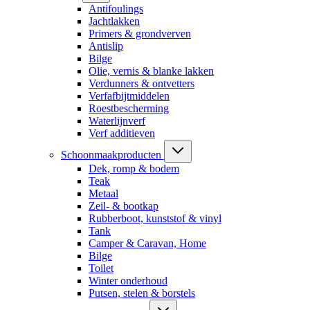
Antifoulings
Jachtlakken
Primers & grondverven
Antislip
Bilge
Olie, vernis & blanke lakken
Verdunners & ontvetters
Verfafbijtmiddelen
Roestbescherming
Waterlijnverf
Verf additieven
Schoonmaakproducten
Dek, romp & bodem
Teak
Metaal
Zeil- & bootkap
Rubberboot, kunststof & vinyl
Tank
Camper & Caravan, Home
Bilge
Toilet
Winter onderhoud
Putsen, stelen & borstels