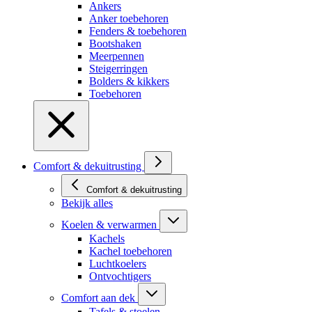
Ankers
Anker toebehoren
Fenders & toebehoren
Bootshaken
Meerpennen
Steigerringen
Bolders & kikkers
Toebehoren
Comfort & dekuitrusting
Comfort & dekuitrusting
Bekijk alles
Koelen & verwarmen
Kachels
Kachel toebehoren
Luchtkoelers
Ontvochtigers
Comfort aan dek
Tafels & stoelen