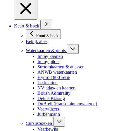
Kaart & boek
Kaart & boek
Bekijk alles
Waterkaarten & pilots
Imray kaarten
Imray pilots
Stroomkaarten & atlassen
ANWB waterkaarten
Hydro 1800-serie
Leskaarten
NV atlas- en kaarten
British Admirality
Delius Klasing
DuBreil (Franse binnenwateren)
Vaarwijzers
Jurbenmann
Cursusboeken
Vaarbewijs