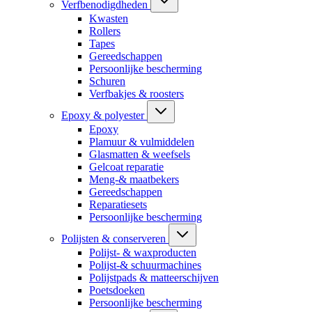
Verfbenodigdheden
Kwasten
Rollers
Tapes
Gereedschappen
Persoonlijke bescherming
Schuren
Verfbakjes & roosters
Epoxy & polyester
Epoxy
Plamuur & vulmiddelen
Glasmatten & weefsels
Gelcoat reparatie
Meng-& maatbekers
Gereedschappen
Reparatiesets
Persoonlijke bescherming
Polijsten & conserveren
Polijst- & waxproducten
Polijst-& schuurmachines
Polijstpads & matteerschijven
Poetsdoeken
Persoonlijke bescherming