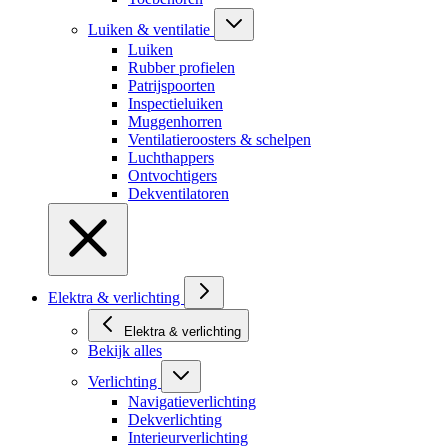
Luiken & ventilatie
Luiken
Rubber profielen
Patrijspoorten
Inspectieluiken
Muggenhorren
Ventilatieroosters & schelpen
Luchthappers
Ontvochtigers
Dekventilatoren
Elektra & verlichting
Elektra & verlichting
Bekijk alles
Verlichting
Navigatieverlichting
Dekverlichting
Interieurverlichting