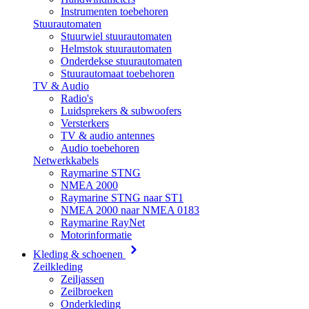
Instrumenten toebehoren
Stuurautomaten
Stuurwiel stuurautomaten
Helmstok stuurautomaten
Onderdekse stuurautomaten
Stuurautomaat toebehoren
TV & Audio
Radio's
Luidsprekers & subwoofers
Versterkers
TV & audio antennes
Audio toebehoren
Netwerkkabels
Raymarine STNG
NMEA 2000
Raymarine STNG naar ST1
NMEA 2000 naar NMEA 0183
Raymarine RayNet
Motorinformatie
Kleding & schoenen
Zeilkleding
Zeiljassen
Zeilbroeken
Onderkleding