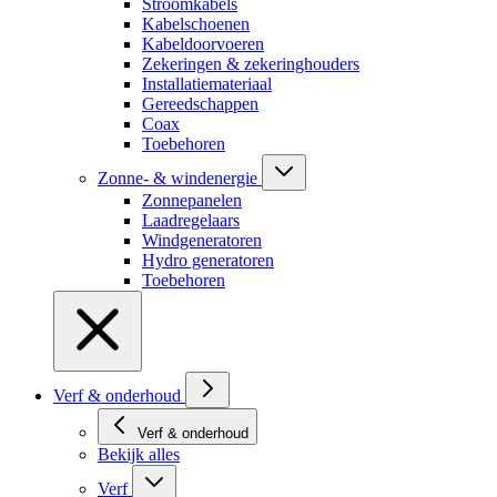
Stroomkabels
Kabelschoenen
Kabeldoorvoeren
Zekeringen & zekeringhouders
Installatiemateriaal
Gereedschappen
Coax
Toebehoren
Zonne- & windenergie
Zonnepanelen
Laadregelaars
Windgeneratoren
Hydro generatoren
Toebehoren
Verf & onderhoud
Verf & onderhoud
Bekijk alles
Verf