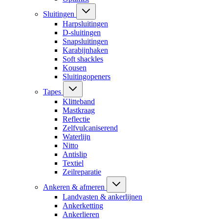
Sluitingen
Harpsluitingen
D-sluitingen
Snapsluitingen
Karabijnhaken
Soft shackles
Kousen
Sluitingopeners
Tapes
Klitteband
Mastkraag
Reflectie
Zelfvulcaniserend
Waterlijn
Nitto
Antislip
Textiel
Zeilreparatie
Ankeren & afmeren
Landvasten & ankerlijnen
Ankerketting
Ankerlieren