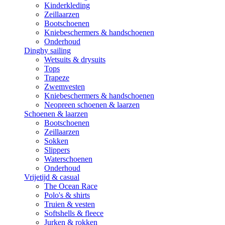
Kinderkleding
Zeillaarzen
Bootschoenen
Kniebeschermers & handschoenen
Onderhoud
Dinghy sailing
Wetsuits & drysuits
Tops
Trapeze
Zwemvesten
Kniebeschermers & handschoenen
Neopreen schoenen & laarzen
Schoenen & laarzen
Bootschoenen
Zeillaarzen
Sokken
Slippers
Waterschoenen
Onderhoud
Vrijetijd & casual
The Ocean Race
Polo's & shirts
Truien & vesten
Softshells & fleece
Jurken & rokken