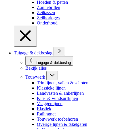
Hoeden & petten
Zonnebrillen
Zeiltassen
Zeilhorloges
Onderhoud
Tuigage & dekbeslag
Tuigage & dekbeslag
Bekijk alles
Touwwerk
Trimlijnen, vallen & schoten
Klassieke lijnen
Landvasten & ankerlijnen
Kite- & windsurflijnen
Vlaggenlijnen
Elastiek
Railingnet
Touwwerk toebehoren
Overige lijnen & takelgaren