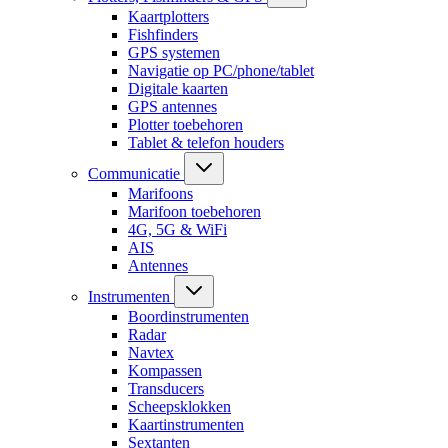
Kaartplotters
Fishfinders
GPS systemen
Navigatie op PC/phone/tablet
Digitale kaarten
GPS antennes
Plotter toebehoren
Tablet & telefon houders
Communicatie
Marifoons
Marifoon toebehoren
4G, 5G & WiFi
AIS
Antennes
Instrumenten
Boordinstrumenten
Radar
Navtex
Kompassen
Transducers
Scheepsklokken
Kaartinstrumenten
Sextanten