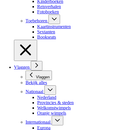
Kinderboeken
Reisverhalen
Fotoboeken
Toebehoren
Kaartinstrumenten
Sextanten
Bookseats
Vlaggen
Vlaggen
Bekijk alles
Nationaal
Nederland
Provincies & steden
Welkomstwimpels
Oranje wimpels
Internationaal
Europa