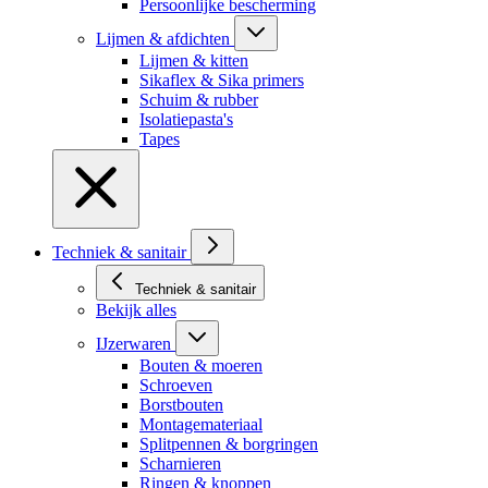
Persoonlijke bescherming
Lijmen & afdichten
Lijmen & kitten
Sikaflex & Sika primers
Schuim & rubber
Isolatiepasta's
Tapes
Techniek & sanitair
Techniek & sanitair
Bekijk alles
IJzerwaren
Bouten & moeren
Schroeven
Borstbouten
Montagemateriaal
Splitpennen & borgringen
Scharnieren
Ringen & knoppen