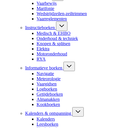
Vaarbewijs
Marifonie
Wedstrijdzeilen-zeiltrimmen
Vaarreglementen
Instructieboeken
Medisch & EHBO
Onderhoud & techniek
Knopen & splitsen
Elektra
Motoronderhoud
RYA
Informatieve boeken
Navigatie
Meteorologie
Vaargidsen
Logboeken
Getijdeboeken
Almanakken
Kookboeken
Kalenders & ontspanning
Kalenders
Leesboeken