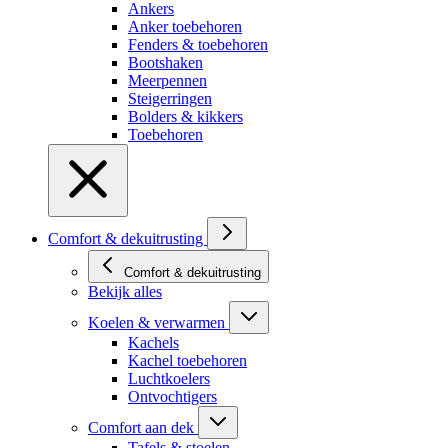
Ankers
Anker toebehoren
Fenders & toebehoren
Bootshaken
Meerpennen
Steigerringen
Bolders & kikkers
Toebehoren
Comfort & dekuitrusting
Comfort & dekuitrusting
Bekijk alles
Koelen & verwarmen
Kachels
Kachel toebehoren
Luchtkoelers
Ontvochtigers
Comfort aan dek
Tafels & stoelen