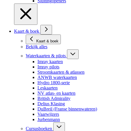
Sluitingopeners
Kaart & boek
Kaart & boek
Bekijk alles
Waterkaarten & pilots
Imray kaarten
Imray pilots
Stroomkaarten & atlassen
ANWB waterkaarten
Hydro 1800-serie
Leskaarten
NV atlas- en kaarten
British Admirality
Delius Klasing
DuBreil (Franse binnenwateren)
Vaarwijzers
Jurbenmann
Cursusboeken