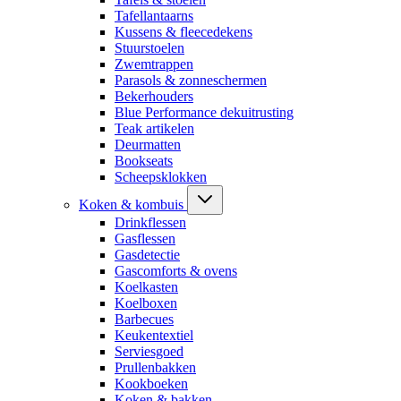
Tafellantaarns
Kussens & fleecedekens
Stuurstoelen
Zwemtrappen
Parasols & zonneschermen
Bekerhouders
Blue Performance dekuitrusting
Teak artikelen
Deurmatten
Bookseats
Scheepsklokken
Koken & kombuis
Drinkflessen
Gasflessen
Gasdetectie
Gascomforts & ovens
Koelkasten
Koelboxen
Barbecues
Keukentextiel
Serviesgoed
Prullenbakken
Kookboeken
Koken & bakken