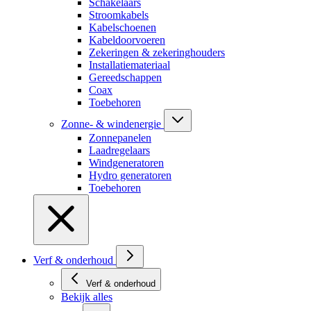
Schakelaars
Stroomkabels
Kabelschoenen
Kabeldoorvoeren
Zekeringen & zekeringhouders
Installatiemateriaal
Gereedschappen
Coax
Toebehoren
Zonne- & windenergie
Zonnepanelen
Laadregelaars
Windgeneratoren
Hydro generatoren
Toebehoren
Verf & onderhoud
Verf & onderhoud
Bekijk alles