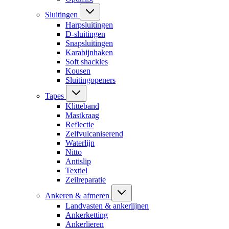
Sluitingen
Harpsluitingen
D-sluitingen
Snapsluitingen
Karabijnhaken
Soft shackles
Kousen
Sluitingopeners
Tapes
Klitteband
Mastkraag
Reflectie
Zelfvulcaniserend
Waterlijn
Nitto
Antislip
Textiel
Zeilreparatie
Ankeren & afmeren
Landvasten & ankerlijnen
Ankerketting
Ankerlieren