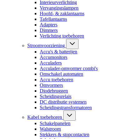
Interieurverlichting
Vervangingslampen
Hoofd- & zaklantaarns
Tafellantaarns
Adapters
Dimmers
Verlichting toebehoren
Stroomvoorziening
Accu's & batterijen
Accumonitors
Acculaders
Acculader-omvormer combi's
Omschakel automaten
Accu toebehoren
Omvormers
Diodebruggen
Scheidingsrelais
DC distributie systemen
Scheidingstransformatoren
Kabel toebehoren
Schakelpanelen
Walstroom
Stekkers & stopcontacten