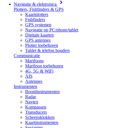
Navigatie & elektronica
Plotters, Fishfinders & GPS
Kaartplotters
Fishfinders
GPS systemen
Navigatie op PC/phone/tablet
Digitale kaarten
GPS antennes
Plotter toebehoren
Tablet & telefon houders
Communicatie
Marifoons
Marifoon toebehoren
4G, 5G & WiFi
AIS
Antennes
Instrumenten
Boordinstrumenten
Radar
Navtex
Kompassen
Transducers
Scheepsklokken
Kaartinstrumenten
Sextanten