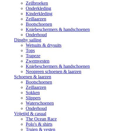
Zeilbroeken
Onderkleding
Kinderkleding
Zeillaarzen
Bootschoenen
Kniebeschermers & handschoenen
Onderhoud
Dinghy sailing
Wetsuits & drysuits
Tops
Trapeze
Zwemvesten
Kniebeschermers & handschoenen
Neopreen schoenen & laarzen
Schoenen & laarzen
Bootschoenen
Zeillaarzen
Sokken
Slippers
Waterschoenen
Onderhoud
Vrijetijd & casual
The Ocean Race
Polo's & shirts
Truien & vesten