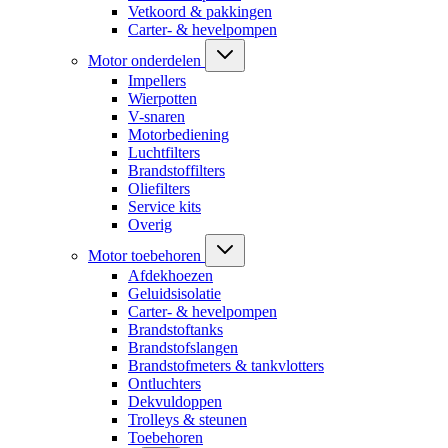
Vetkoord & pakkingen
Carter- & hevelpompen
Motor onderdelen
Impellers
Wierpotten
V-snaren
Motorbediening
Luchtfilters
Brandstoffilters
Oliefilters
Service kits
Overig
Motor toebehoren
Afdekhoezen
Geluidsisolatie
Carter- & hevelpompen
Brandstoftanks
Brandstofslangen
Brandstofmeters & tankvlotters
Ontluchters
Dekvuldoppen
Trolleys & steunen
Toebehoren