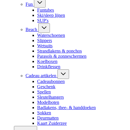
Fun
Funtubes
Ski/sleep lijnen
SUP's
Beach
Waterschoenen
Slippers
Wetsuits
Strandlakens & ponchos
Parasols & zonneschermen
Koelboxen
Drinkflessen
Cadeau artikelen
Cadeaubonnen
Geschenk
Spellen
Sleutelhangers
Modelboten
Badlakens, thee- & handdoeken
Sokken
Deurmatten
Kaart Zuiderzee