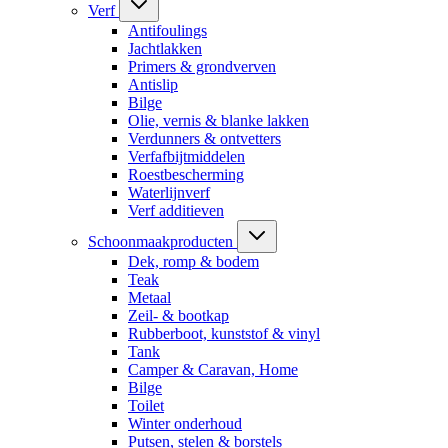
Verf
Antifoulings
Jachtlakken
Primers & grondverven
Antislip
Bilge
Olie, vernis & blanke lakken
Verdunners & ontvetters
Verfafbijtmiddelen
Roestbescherming
Waterlijnverf
Verf additieven
Schoonmaakproducten
Dek, romp & bodem
Teak
Metaal
Zeil- & bootkap
Rubberboot, kunststof & vinyl
Tank
Camper & Caravan, Home
Bilge
Toilet
Winter onderhoud
Putsen, stelen & borstels