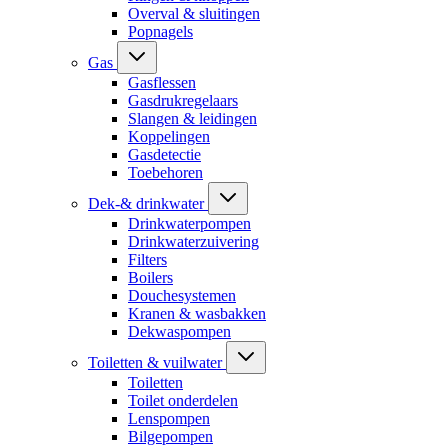
Overval & sluitingen
Popnagels
Gas
Gasflessen
Gasdrukregelaars
Slangen & leidingen
Koppelingen
Gasdetectie
Toebehoren
Dek-& drinkwater
Drinkwaterpompen
Drinkwaterzuivering
Filters
Boilers
Douchesystemen
Kranen & wasbakken
Dekwaspompen
Toiletten & vuilwater
Toiletten
Toilet onderdelen
Lenspompen
Bilgepompen