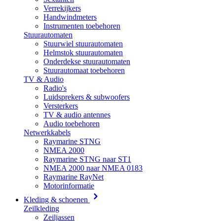
Verrekijkers
Handwindmeters
Instrumenten toebehoren
Stuurautomaten
Stuurwiel stuurautomaten
Helmstok stuurautomaten
Onderdekse stuurautomaten
Stuurautomaat toebehoren
TV & Audio
Radio's
Luidsprekers & subwoofers
Versterkers
TV & audio antennes
Audio toebehoren
Netwerkkabels
Raymarine STNG
NMEA 2000
Raymarine STNG naar ST1
NMEA 2000 naar NMEA 0183
Raymarine RayNet
Motorinformatie
Kleding & schoenen
Zeilkleding
Zeiljassen