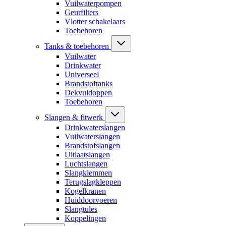
Vuilwaterpompen
Geurfilters
Vlotter schakelaars
Toebehoren
Tanks & toebehoren
Vuilwater
Drinkwater
Universeel
Brandstoftanks
Dekvuldoppen
Toebehoren
Slangen & fitwerk
Drinkwaterslangen
Vuilwaterslangen
Brandstofslangen
Uitlaatslangen
Luchtslangen
Slangklemmen
Terugslagkleppen
Kogelkranen
Huiddoorvoeren
Slangtules
Koppelingen