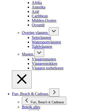
Afrika
Amerika
Azië
Caribbean
Midden-Oosten
Oceanië
Overige vlaggen
Seinvlaggen
Watersportvlaggen
Tafelvlaggen
Masten
Vlaggenmasten
Vlaggenstokken
Vlaggen toebehoren
Fun, Beach & Cadeaus
Fun, Beach & Cadeaus
Bekijk alles