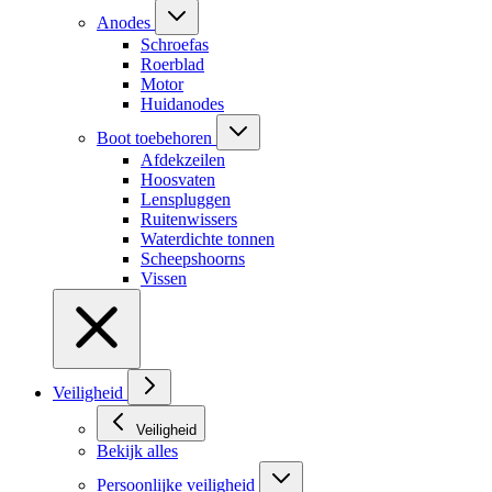
Anodes
Schroefas
Roerblad
Motor
Huidanodes
Boot toebehoren
Afdekzeilen
Hoosvaten
Lenspluggen
Ruitenwissers
Waterdichte tonnen
Scheepshoorns
Vissen
Veiligheid
Veiligheid
Bekijk alles
Persoonlijke veiligheid