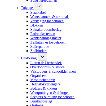
Splitsgereedschap
Tuigage
Staalkabel
Wantspanners & terminals
Verstaging toebehoren
Blokken
Spinakerboombeslag
Rolreefsystemen
Wantspanningsmeter
Zeillatten & toebehoren
Zeilreparatie
Zeilbinders
Dekbeslag
Lieren & Lierhendels
Overlooprails & sledes
Valstoppers & schootklemmen
Organisers
Mast toebehoren
Helmstokverlengers
Bolders & kikkers
Wantputtingen & dekogen
Scepters & railing toebehoren
Buiskapbeslag
Optimist