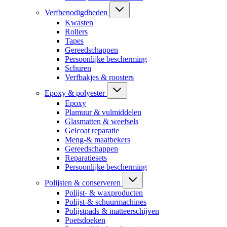
Verfbenodigdheden
Kwasten
Rollers
Tapes
Gereedschappen
Persoonlijke bescherming
Schuren
Verfbakjes & roosters
Epoxy & polyester
Epoxy
Plamuur & vulmiddelen
Glasmatten & weefsels
Gelcoat reparatie
Meng-& maatbekers
Gereedschappen
Reparatiesets
Persoonlijke bescherming
Polijsten & conserveren
Polijst- & waxproducten
Polijst-& schuurmachines
Polijstpads & matteerschijven
Poetsdoeken