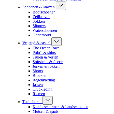
Schoenen & laarzen
Bootschoenen
Zeillaarzen
Sokken
Slippers
Waterschoenen
Onderhoud
Vrijetijd & casual
The Ocean Race
Polo's & shirts
Truien & vesten
Softshells & fleece
Jurken & rokken
Shorts
Broeken
Regenkleding
Jassen
Clubkleding
Riemen
Toebehoren
Kniebeschermers & handschoenen
Mutsen & sjaals