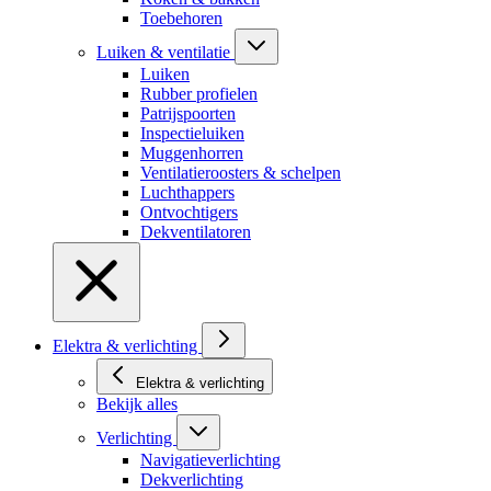
Toebehoren
Luiken & ventilatie
Luiken
Rubber profielen
Patrijspoorten
Inspectieluiken
Muggenhorren
Ventilatieroosters & schelpen
Luchthappers
Ontvochtigers
Dekventilatoren
Elektra & verlichting
Elektra & verlichting
Bekijk alles
Verlichting
Navigatieverlichting
Dekverlichting