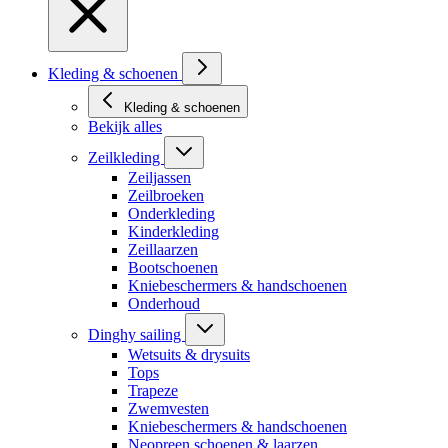
Kleding & schoenen
Kleding & schoenen
Bekijk alles
Zeilkleding
Zeiljassen
Zeilbroeken
Onderkleding
Kinderkleding
Zeillaarzen
Bootschoenen
Kniebeschermers & handschoenen
Onderhoud
Dinghy sailing
Wetsuits & drysuits
Tops
Trapeze
Zwemvesten
Kniebeschermers & handschoenen
Neopreen schoenen & laarzen