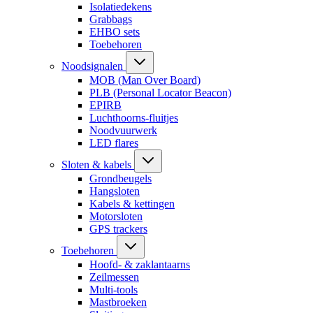
Isolatiedekens
Grabbags
EHBO sets
Toebehoren
Noodsignalen
MOB (Man Over Board)
PLB (Personal Locator Beacon)
EPIRB
Luchthoorns-fluitjes
Noodvuurwerk
LED flares
Sloten & kabels
Grondbeugels
Hangsloten
Kabels & kettingen
Motorsloten
GPS trackers
Toebehoren
Hoofd- & zaklantaarns
Zeilmessen
Multi-tools
Mastbroeken