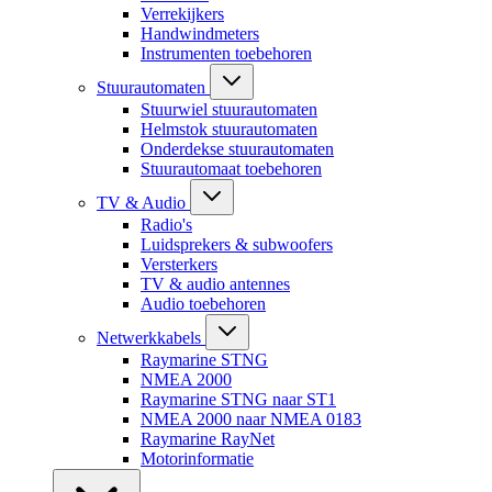
Verrekijkers
Handwindmeters
Instrumenten toebehoren
Stuurautomaten
Stuurwiel stuurautomaten
Helmstok stuurautomaten
Onderdekse stuurautomaten
Stuurautomaat toebehoren
TV & Audio
Radio's
Luidsprekers & subwoofers
Versterkers
TV & audio antennes
Audio toebehoren
Netwerkkabels
Raymarine STNG
NMEA 2000
Raymarine STNG naar ST1
NMEA 2000 naar NMEA 0183
Raymarine RayNet
Motorinformatie