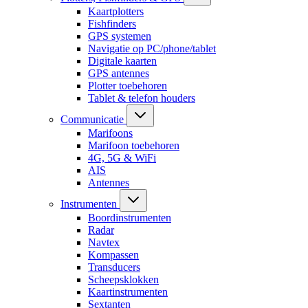
Kaartplotters
Fishfinders
GPS systemen
Navigatie op PC/phone/tablet
Digitale kaarten
GPS antennes
Plotter toebehoren
Tablet & telefon houders
Communicatie
Marifoons
Marifoon toebehoren
4G, 5G & WiFi
AIS
Antennes
Instrumenten
Boordinstrumenten
Radar
Navtex
Kompassen
Transducers
Scheepsklokken
Kaartinstrumenten
Sextanten