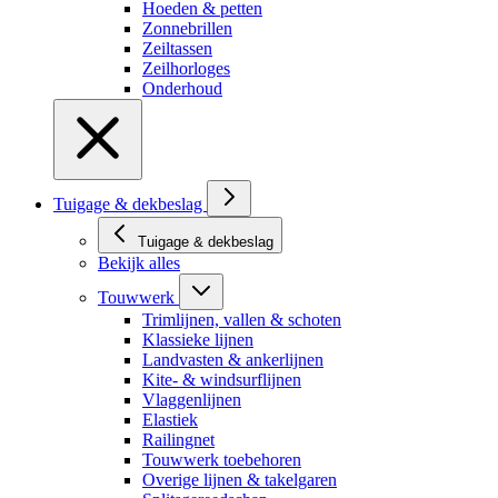
Hoeden & petten
Zonnebrillen
Zeiltassen
Zeilhorloges
Onderhoud
Tuigage & dekbeslag
Tuigage & dekbeslag
Bekijk alles
Touwwerk
Trimlijnen, vallen & schoten
Klassieke lijnen
Landvasten & ankerlijnen
Kite- & windsurflijnen
Vlaggenlijnen
Elastiek
Railingnet
Touwwerk toebehoren
Overige lijnen & takelgaren