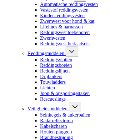
Automatische reddingsvesten
Vastestof reddingsvesten
Kinder-reddingsvesten
Zwemvest voor hond & kat
Lifelines & harnassen
Reddingsvest toebehoren
Zwemvesten
Reddingsvest herlaadsets
Reddingsmiddelen
Reddingsvlotten
Reddingsboeien
Reddingslijnen
Drijfankers
Touwladders
Lichten
Joon & opsporingsstaken
Rescueslings
Veiligheidsmiddelen
Seinkegels & ankerballen
Radarreflectoren
Kabelscharen
Houten pluggen
Brandbestrijding