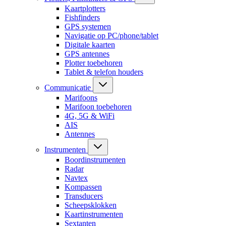
Kaartplotters
Fishfinders
GPS systemen
Navigatie op PC/phone/tablet
Digitale kaarten
GPS antennes
Plotter toebehoren
Tablet & telefon houders
Communicatie
Marifoons
Marifoon toebehoren
4G, 5G & WiFi
AIS
Antennes
Instrumenten
Boordinstrumenten
Radar
Navtex
Kompassen
Transducers
Scheepsklokken
Kaartinstrumenten
Sextanten