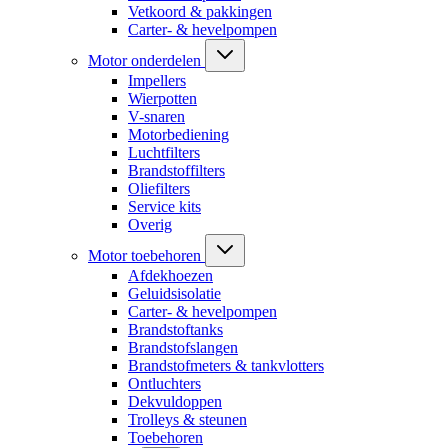
Vetkoord & pakkingen
Carter- & hevelpompen
Motor onderdelen
Impellers
Wierpotten
V-snaren
Motorbediening
Luchtfilters
Brandstoffilters
Oliefilters
Service kits
Overig
Motor toebehoren
Afdekhoezen
Geluidsisolatie
Carter- & hevelpompen
Brandstoftanks
Brandstofslangen
Brandstofmeters & tankvlotters
Ontluchters
Dekvuldoppen
Trolleys & steunen
Toebehoren