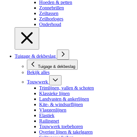
Hoeden & petten
Zonnebrillen
Zeiltassen
Zeilhorloges
Onderhoud
Tuigage & dekbeslag
Tuigage & dekbeslag
Bekijk alles
Touwwerk
Trimlijnen, vallen & schoten
Klassieke lijnen
Landvasten & ankerlijnen
Kite- & windsurflijnen
Vlaggenlijnen
Elastiek
Railingnet
Touwwerk toebehoren
Overige lijnen & takelgaren