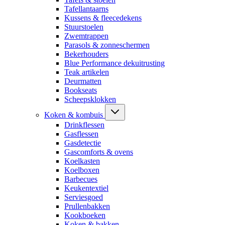
Tafellantaarns
Kussens & fleecedekens
Stuurstoelen
Zwemtrappen
Parasols & zonneschermen
Bekerhouders
Blue Performance dekuitrusting
Teak artikelen
Deurmatten
Bookseats
Scheepsklokken
Koken & kombuis
Drinkflessen
Gasflessen
Gasdetectie
Gascomforts & ovens
Koelkasten
Koelboxen
Barbecues
Keukentextiel
Serviesgoed
Prullenbakken
Kookboeken
Koken & bakken