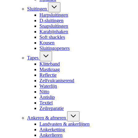
Sluitingen
Harpsluitingen
D-sluitingen
Snapsluitingen
Karabijnhaken
Soft shackles
Kousen
Sluitingopeners
Tapes
Klitteband
Mastkraag
Reflectie
Zelfvulcaniserend
Waterlijn
Nitto
Antislip
Textiel
Zeilreparatie
Ankeren & afmeren
Landvasten & ankerlijnen
Ankerketting
Ankerlieren