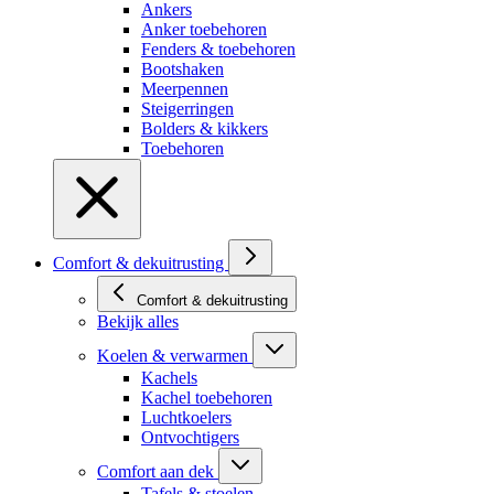
Ankers
Anker toebehoren
Fenders & toebehoren
Bootshaken
Meerpennen
Steigerringen
Bolders & kikkers
Toebehoren
Comfort & dekuitrusting
Comfort & dekuitrusting
Bekijk alles
Koelen & verwarmen
Kachels
Kachel toebehoren
Luchtkoelers
Ontvochtigers
Comfort aan dek
Tafels & stoelen