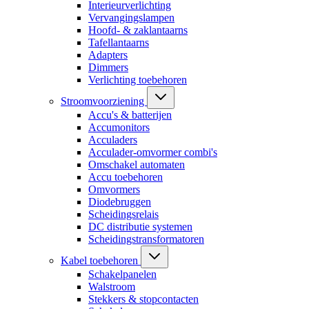
Interieurverlichting
Vervangingslampen
Hoofd- & zaklantaarns
Tafellantaarns
Adapters
Dimmers
Verlichting toebehoren
Stroomvoorziening
Accu's & batterijen
Accumonitors
Acculaders
Acculader-omvormer combi's
Omschakel automaten
Accu toebehoren
Omvormers
Diodebruggen
Scheidingsrelais
DC distributie systemen
Scheidingstransformatoren
Kabel toebehoren
Schakelpanelen
Walstroom
Stekkers & stopcontacten