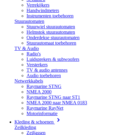
Verrekijkers
Handwindmeters
Instrumenten toebehoren
Stuurautomaten
Stuurwiel stuurautomaten
Helmstok stuurautomaten
Onderdekse stuurautomaten
Stuurautomaat toebehoren
TV & Audio
Radio's
Luidsprekers & subwoofers
Versterkers
TV & audio antennes
Audio toebehoren
Netwerkkabels
Raymarine STNG
NMEA 2000
Raymarine STNG naar ST1
NMEA 2000 naar NMEA 0183
Raymarine RayNet
Motorinformatie
Kleding & schoenen
Zeilkleding
Zeiljassen