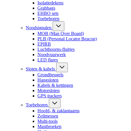
Isolatiedekens
Grabbags
EHBO sets
Toebehoren
Noodsignalen
MOB (Man Over Board)
PLB (Personal Locator Beacon)
EPIRB
Luchthoorns-fluitjes
Noodvuurwerk
LED flares
Sloten & kabels
Grondbeugels
Hangsloten
Kabels & kettingen
Motorsloten
GPS trackers
Toebehoren
Hoofd- & zaklantaarns
Zeilmessen
Multi-tools
Mastbroeken