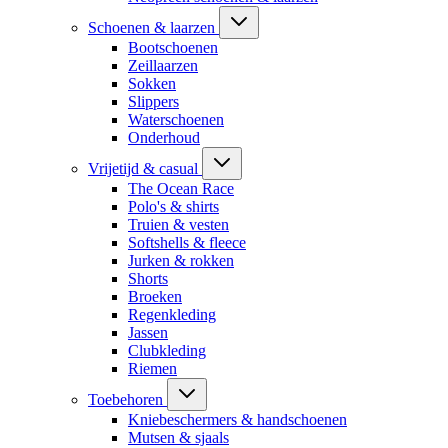
Schoenen & laarzen
Bootschoenen
Zeillaarzen
Sokken
Slippers
Waterschoenen
Onderhoud
Vrijetijd & casual
The Ocean Race
Polo's & shirts
Truien & vesten
Softshells & fleece
Jurken & rokken
Shorts
Broeken
Regenkleding
Jassen
Clubkleding
Riemen
Toebehoren
Kniebeschermers & handschoenen
Mutsen & sjaals