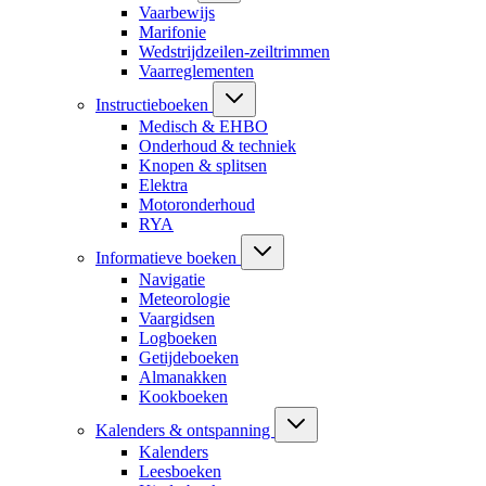
Vaarbewijs
Marifonie
Wedstrijdzeilen-zeiltrimmen
Vaarreglementen
Instructieboeken
Medisch & EHBO
Onderhoud & techniek
Knopen & splitsen
Elektra
Motoronderhoud
RYA
Informatieve boeken
Navigatie
Meteorologie
Vaargidsen
Logboeken
Getijdeboeken
Almanakken
Kookboeken
Kalenders & ontspanning
Kalenders
Leesboeken