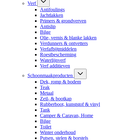
Verf
Antifoulings
Jachtlakken
Primers & grondverven
Antislip
Bilge
Olie, vernis & blanke lakken
Verdunners & ontvetters
Verfafbijtmiddelen
Roestbescherming
Waterlijnverf
Verf additieven
Schoonmaakproducten
Dek, romp & bodem
Teak
Metaal
Zeil- & bootkap
Rubberboot, kunststof & vinyl
Tank
Camper & Caravan, Home
Bilge
Toilet
Winter onderhoud
Putsen, stelen & borstels