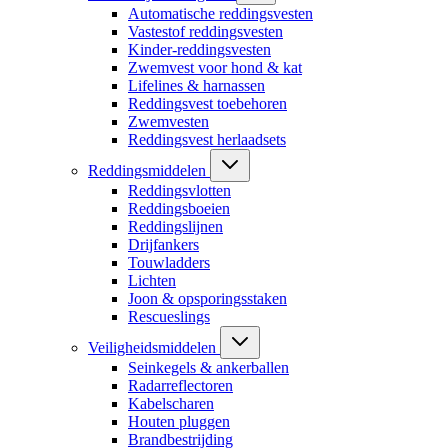
Automatische reddingsvesten
Vastestof reddingsvesten
Kinder-reddingsvesten
Zwemvest voor hond & kat
Lifelines & harnassen
Reddingsvest toebehoren
Zwemvesten
Reddingsvest herlaadsets
Reddingsmiddelen
Reddingsvlotten
Reddingsboeien
Reddingslijnen
Drijfankers
Touwladders
Lichten
Joon & opsporingsstaken
Rescueslings
Veiligheidsmiddelen
Seinkegels & ankerballen
Radarreflectoren
Kabelscharen
Houten pluggen
Brandbestrijding