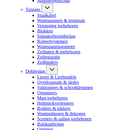
Splitsgereedschap
Tuigage
Staalkabel
Wantspanners & terminals
Verstaging toebehoren
Blokken
Spinakerboombeslag
Rolreefsystemen
Wantspanningsmeter
Zeillatten & toebehoren
Zeilreparatie
Zeilbinders
Dekbeslag
Lieren & Lierhendels
Overlooprails & sledes
Valstoppers & schootklemmen
Organisers
Mast toebehoren
Helmstokverlengers
Bolders & kikkers
Wantputtingen & dekogen
Scepters & railing toebehoren
Buiskapbeslag
Optimist