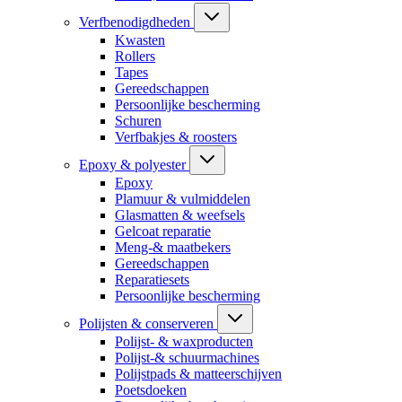
Verfbenodigdheden
Kwasten
Rollers
Tapes
Gereedschappen
Persoonlijke bescherming
Schuren
Verfbakjes & roosters
Epoxy & polyester
Epoxy
Plamuur & vulmiddelen
Glasmatten & weefsels
Gelcoat reparatie
Meng-& maatbekers
Gereedschappen
Reparatiesets
Persoonlijke bescherming
Polijsten & conserveren
Polijst- & waxproducten
Polijst-& schuurmachines
Polijstpads & matteerschijven
Poetsdoeken