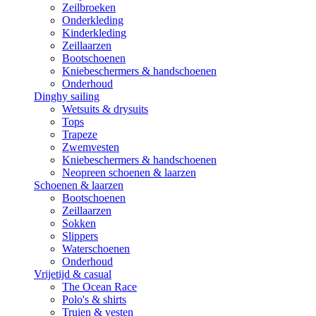
Zeilbroeken
Onderkleding
Kinderkleding
Zeillaarzen
Bootschoenen
Kniebeschermers & handschoenen
Onderhoud
Dinghy sailing
Wetsuits & drysuits
Tops
Trapeze
Zwemvesten
Kniebeschermers & handschoenen
Neopreen schoenen & laarzen
Schoenen & laarzen
Bootschoenen
Zeillaarzen
Sokken
Slippers
Waterschoenen
Onderhoud
Vrijetijd & casual
The Ocean Race
Polo's & shirts
Truien & vesten