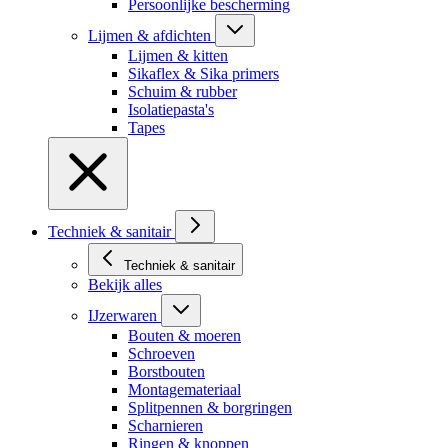
Persoonlijke bescherming
Lijmen & afdichten
Lijmen & kitten
Sikaflex & Sika primers
Schuim & rubber
Isolatiepasta's
Tapes
Techniek & sanitair
Techniek & sanitair
Bekijk alles
IJzerwaren
Bouten & moeren
Schroeven
Borstbouten
Montagemateriaal
Splitpennen & borgringen
Scharnieren
Ringen & knoppen