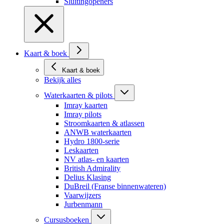
Sluitingopeners
Kaart & boek
Kaart & boek
Bekijk alles
Waterkaarten & pilots
Imray kaarten
Imray pilots
Stroomkaarten & atlassen
ANWB waterkaarten
Hydro 1800-serie
Leskaarten
NV atlas- en kaarten
British Admirality
Delius Klasing
DuBreil (Franse binnenwateren)
Vaarwijzers
Jurbenmann
Cursusboeken