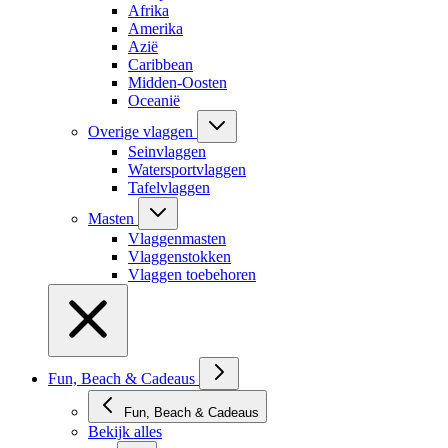
Afrika
Amerika
Azië
Caribbean
Midden-Oosten
Oceanië
Overige vlaggen
Seinvlaggen
Watersportvlaggen
Tafelvlaggen
Masten
Vlaggenmasten
Vlaggenstokken
Vlaggen toebehoren
Fun, Beach & Cadeaus
Fun, Beach & Cadeaus
Bekijk alles