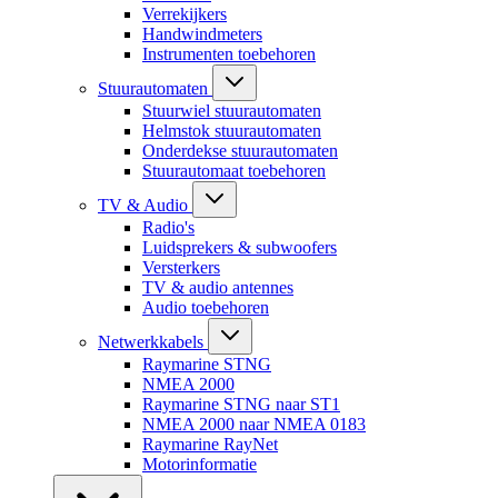
Verrekijkers
Handwindmeters
Instrumenten toebehoren
Stuurautomaten
Stuurwiel stuurautomaten
Helmstok stuurautomaten
Onderdekse stuurautomaten
Stuurautomaat toebehoren
TV & Audio
Radio's
Luidsprekers & subwoofers
Versterkers
TV & audio antennes
Audio toebehoren
Netwerkkabels
Raymarine STNG
NMEA 2000
Raymarine STNG naar ST1
NMEA 2000 naar NMEA 0183
Raymarine RayNet
Motorinformatie