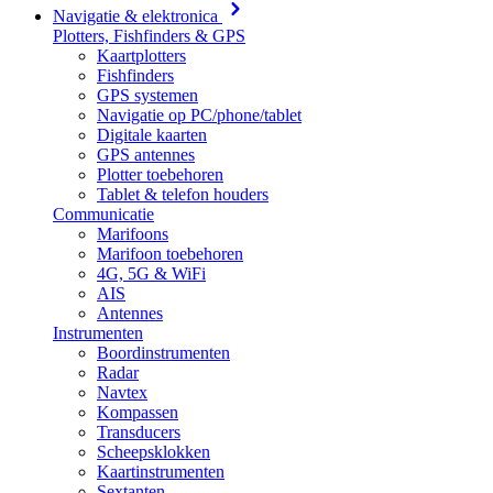
Navigatie & elektronica
Plotters, Fishfinders & GPS
Kaartplotters
Fishfinders
GPS systemen
Navigatie op PC/phone/tablet
Digitale kaarten
GPS antennes
Plotter toebehoren
Tablet & telefon houders
Communicatie
Marifoons
Marifoon toebehoren
4G, 5G & WiFi
AIS
Antennes
Instrumenten
Boordinstrumenten
Radar
Navtex
Kompassen
Transducers
Scheepsklokken
Kaartinstrumenten
Sextanten