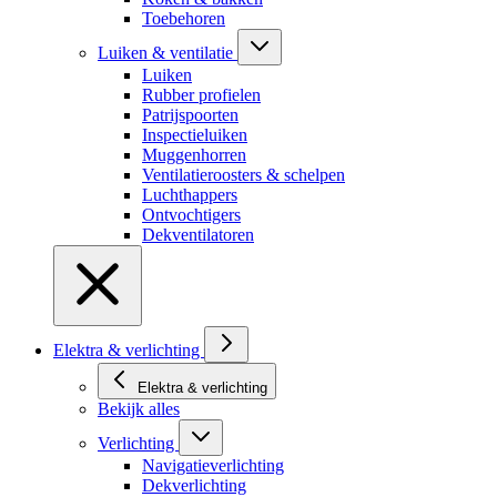
Toebehoren
Luiken & ventilatie
Luiken
Rubber profielen
Patrijspoorten
Inspectieluiken
Muggenhorren
Ventilatieroosters & schelpen
Luchthappers
Ontvochtigers
Dekventilatoren
Elektra & verlichting
Elektra & verlichting
Bekijk alles
Verlichting
Navigatieverlichting
Dekverlichting