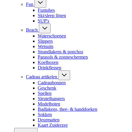
Fun
Funtubes
Ski/sleep lijnen
SUP's
Beach
Waterschoenen
Slippers
Wetsuits
Strandlakens & ponchos
Parasols & zonneschermen
Koelboxen
Drinkflessen
Cadeau artikelen
Cadeaubonnen
Geschenk
Spellen
Sleutelhangers
Modelboten
Badlakens, thee- & handdoeken
Sokken
Deurmatten
Kaart Zuiderzee