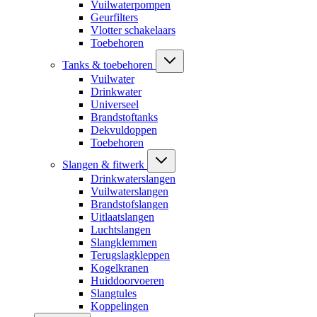
Vuilwaterpompen
Geurfilters
Vlotter schakelaars
Toebehoren
Tanks & toebehoren
Vuilwater
Drinkwater
Universeel
Brandstoftanks
Dekvuldoppen
Toebehoren
Slangen & fitwerk
Drinkwaterslangen
Vuilwaterslangen
Brandstofslangen
Uitlaatslangen
Luchtslangen
Slangklemmen
Terugslagkleppen
Kogelkranen
Huiddoorvoeren
Slangtules
Koppelingen