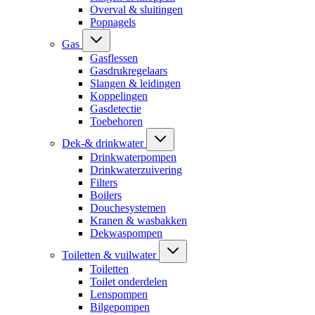
Overval & sluitingen
Popnagels
Gas
Gasflessen
Gasdrukregelaars
Slangen & leidingen
Koppelingen
Gasdetectie
Toebehoren
Dek-& drinkwater
Drinkwaterpompen
Drinkwaterzuivering
Filters
Boilers
Douchesystemen
Kranen & wasbakken
Dekwaspompen
Toiletten & vuilwater
Toiletten
Toilet onderdelen
Lenspompen
Bilgepompen