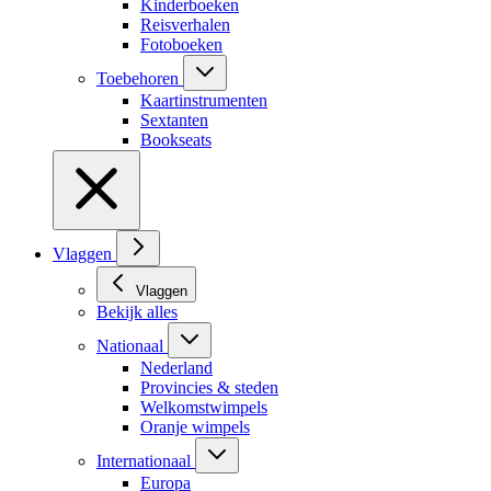
Kinderboeken
Reisverhalen
Fotoboeken
Toebehoren
Kaartinstrumenten
Sextanten
Bookseats
Vlaggen
Vlaggen
Bekijk alles
Nationaal
Nederland
Provincies & steden
Welkomstwimpels
Oranje wimpels
Internationaal
Europa