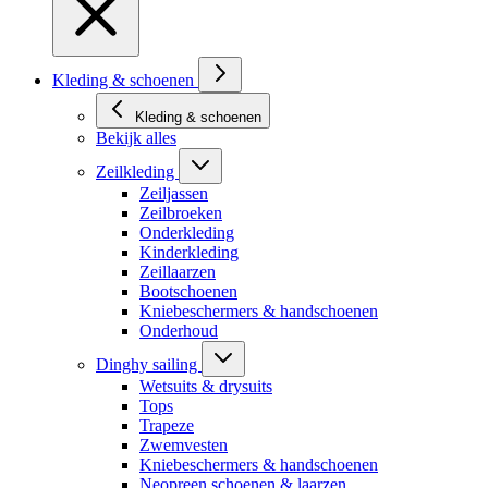
Kleding & schoenen
Kleding & schoenen
Bekijk alles
Zeilkleding
Zeiljassen
Zeilbroeken
Onderkleding
Kinderkleding
Zeillaarzen
Bootschoenen
Kniebeschermers & handschoenen
Onderhoud
Dinghy sailing
Wetsuits & drysuits
Tops
Trapeze
Zwemvesten
Kniebeschermers & handschoenen
Neopreen schoenen & laarzen