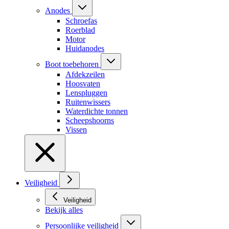
Anodes
Schroefas
Roerblad
Motor
Huidanodes
Boot toebehoren
Afdekzeilen
Hoosvaten
Lenspluggen
Ruitenwissers
Waterdichte tonnen
Scheepshoorns
Vissen
Veiligheid
Veiligheid
Bekijk alles
Persoonlijke veiligheid