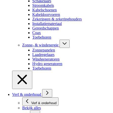
Schakelaars
Stroomkabels
Kabelschoenen
Kabeldoorvoeren
Zekeringen & zekeringhouders
Installatiemateriaal
Gereedschappen
Coax
Toebehoren
Zonne- & windenergie
Zonnepanelen
Laadregelaars
Windgeneratoren
Hydro generatoren
Toebehoren
Verf & onderhoud
Verf & onderhoud
Bekijk alles