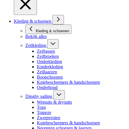
Kleding & schoenen
Kleding & schoenen
Bekijk alles
Zeilkleding
Zeiljassen
Zeilbroeken
Onderkleding
Kinderkleding
Zeillaarzen
Bootschoenen
Kniebeschermers & handschoenen
Onderhoud
Dinghy sailing
Wetsuits & drysuits
Tops
Trapeze
Zwemvesten
Kniebeschermers & handschoenen
Neopreen schoenen & laarzen