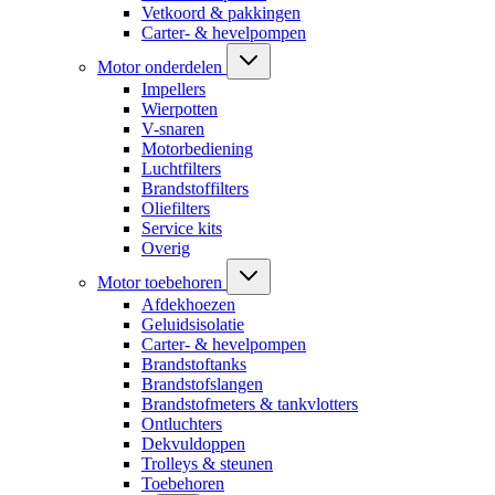
Vetkoord & pakkingen
Carter- & hevelpompen
Motor onderdelen
Impellers
Wierpotten
V-snaren
Motorbediening
Luchtfilters
Brandstoffilters
Oliefilters
Service kits
Overig
Motor toebehoren
Afdekhoezen
Geluidsisolatie
Carter- & hevelpompen
Brandstoftanks
Brandstofslangen
Brandstofmeters & tankvlotters
Ontluchters
Dekvuldoppen
Trolleys & steunen
Toebehoren