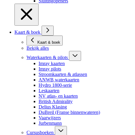
Sluitingopeners
Kaart & boek
Kaart & boek
Bekijk alles
Waterkaarten & pilots
Imray kaarten
Imray pilots
Stroomkaarten & atlassen
ANWB waterkaarten
Hydro 1800-serie
Leskaarten
NV atlas- en kaarten
British Admirality
Delius Klasing
DuBreil (Franse binnenwateren)
Vaarwijzers
Jurbenmann
Cursusboeken