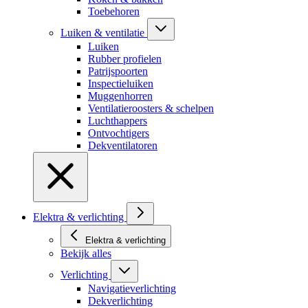
Toebehoren
Luiken & ventilatie
Luiken
Rubber profielen
Patrijspoorten
Inspectieluiken
Muggenhorren
Ventilatieroosters & schelpen
Luchthappers
Ontvochtigers
Dekventilatoren
Elektra & verlichting
Elektra & verlichting
Bekijk alles
Verlichting
Navigatieverlichting
Dekverlichting