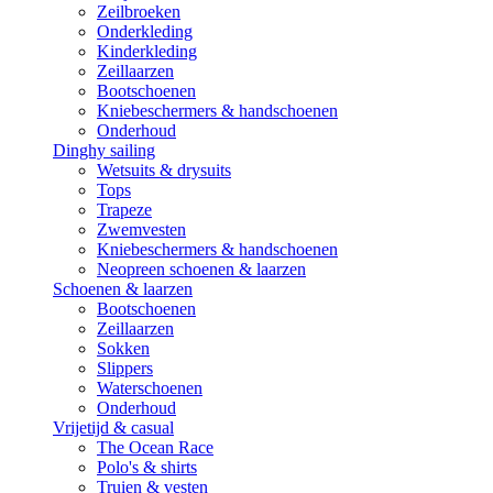
Zeilbroeken
Onderkleding
Kinderkleding
Zeillaarzen
Bootschoenen
Kniebeschermers & handschoenen
Onderhoud
Dinghy sailing
Wetsuits & drysuits
Tops
Trapeze
Zwemvesten
Kniebeschermers & handschoenen
Neopreen schoenen & laarzen
Schoenen & laarzen
Bootschoenen
Zeillaarzen
Sokken
Slippers
Waterschoenen
Onderhoud
Vrijetijd & casual
The Ocean Race
Polo's & shirts
Truien & vesten