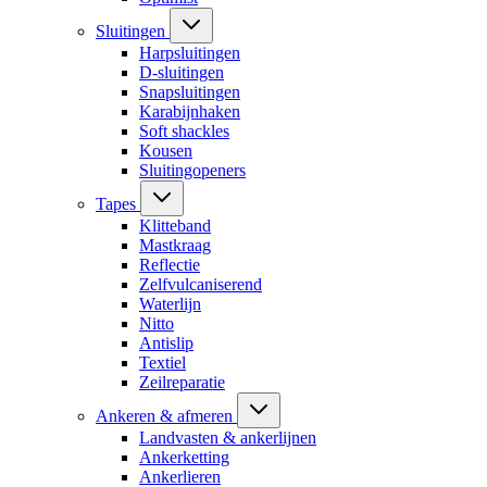
Sluitingen
Harpsluitingen
D-sluitingen
Snapsluitingen
Karabijnhaken
Soft shackles
Kousen
Sluitingopeners
Tapes
Klitteband
Mastkraag
Reflectie
Zelfvulcaniserend
Waterlijn
Nitto
Antislip
Textiel
Zeilreparatie
Ankeren & afmeren
Landvasten & ankerlijnen
Ankerketting
Ankerlieren