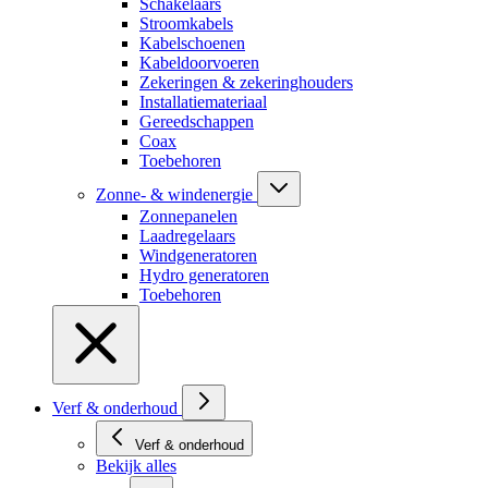
Schakelaars
Stroomkabels
Kabelschoenen
Kabeldoorvoeren
Zekeringen & zekeringhouders
Installatiemateriaal
Gereedschappen
Coax
Toebehoren
Zonne- & windenergie
Zonnepanelen
Laadregelaars
Windgeneratoren
Hydro generatoren
Toebehoren
Verf & onderhoud
Verf & onderhoud
Bekijk alles