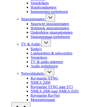
Verrekijkers
Handwindmeters
Instrumenten toebehoren
Stuurautomaten
Stuurwiel stuurautomaten
Helmstok stuurautomaten
Onderdekse stuurautomaten
Stuurautomaat toebehoren
TV & Audio
Radio's
Luidsprekers & subwoofers
Versterkers
TV & audio antennes
Audio toebehoren
Netwerkkabels
Raymarine STNG
NMEA 2000
Raymarine STNG naar ST1
NMEA 2000 naar NMEA 0183
Raymarine RayNet
Motorinformatie