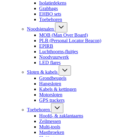
Isolatiedekens
Grabbags
EHBO sets
Toebehoren
Noodsignalen
MOB (Man Over Board)
PLB (Personal Locator Beacon)
EPIRB
Luchthoorns-fluitjes
Noodvuurwerk
LED flares
Sloten & kabels
Grondbeugels
Hangsloten
Kabels & kettingen
Motorsloten
GPS trackers
Toebehoren
Hoofd- & zaklantaarns
Zeilmessen
Multi-tools
Mastbroeken