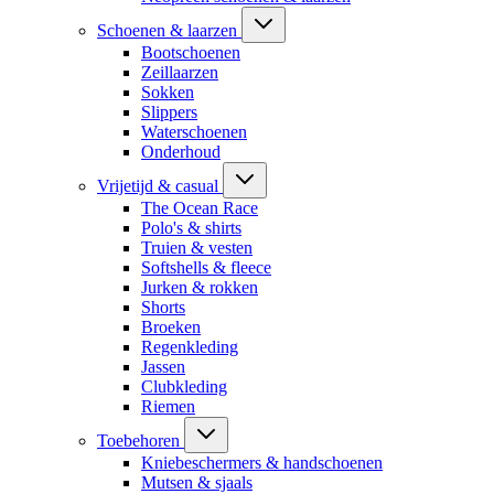
Schoenen & laarzen
Bootschoenen
Zeillaarzen
Sokken
Slippers
Waterschoenen
Onderhoud
Vrijetijd & casual
The Ocean Race
Polo's & shirts
Truien & vesten
Softshells & fleece
Jurken & rokken
Shorts
Broeken
Regenkleding
Jassen
Clubkleding
Riemen
Toebehoren
Kniebeschermers & handschoenen
Mutsen & sjaals