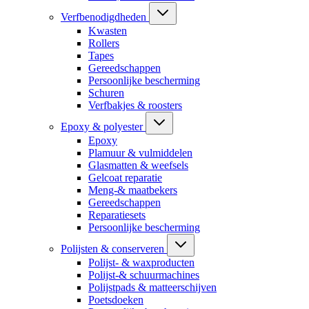
Verfbenodigdheden
Kwasten
Rollers
Tapes
Gereedschappen
Persoonlijke bescherming
Schuren
Verfbakjes & roosters
Epoxy & polyester
Epoxy
Plamuur & vulmiddelen
Glasmatten & weefsels
Gelcoat reparatie
Meng-& maatbekers
Gereedschappen
Reparatiesets
Persoonlijke bescherming
Polijsten & conserveren
Polijst- & waxproducten
Polijst-& schuurmachines
Polijstpads & matteerschijven
Poetsdoeken