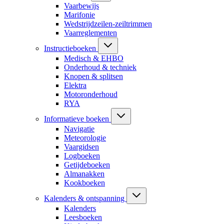
Vaarbewijs
Marifonie
Wedstrijdzeilen-zeiltrimmen
Vaarreglementen
Instructieboeken
Medisch & EHBO
Onderhoud & techniek
Knopen & splitsen
Elektra
Motoronderhoud
RYA
Informatieve boeken
Navigatie
Meteorologie
Vaargidsen
Logboeken
Getijdeboeken
Almanakken
Kookboeken
Kalenders & ontspanning
Kalenders
Leesboeken