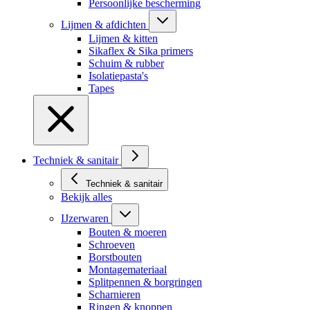
Persoonlijke bescherming
Lijmen & afdichten
Lijmen & kitten
Sikaflex & Sika primers
Schuim & rubber
Isolatiepasta's
Tapes
Techniek & sanitair
Techniek & sanitair
Bekijk alles
IJzerwaren
Bouten & moeren
Schroeven
Borstbouten
Montagemateriaal
Splitpennen & borgringen
Scharnieren
Ringen & knoppen