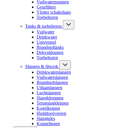
Vuilwaterpompen
Geurfilters
Vlotter schakelaars
Toebehoren
Tanks & toebehoren
Vuilwater
Drinkwater
Universeel
Brandstoftanks
Dekvuldoppen
Toebehoren
Slangen & fitwerk
Drinkwaterslangen
Vuilwaterslangen
Brandstofslangen
Uitlaatslangen
Luchtslangen
Slangklemmen
Terugslagkleppen
Kogelkranen
Huiddoorvoeren
Slangtules
Koppelingen