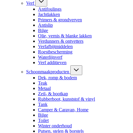
Verf
Antifoulings
Jachtlakken
Primers & grondverven
Antislip
Bilge
Olie, vernis & blanke lakken
Verdunners & ontvetters
Verfafbijtmiddelen
Roestbescherming
Waterlijnverf
Verf additieven
Schoonmaakproducten
Dek, romp & bodem
Teak
Metaal
Zeil- & bootkap
Rubberboot, kunststof & vinyl
Tank
Camper & Caravan, Home
Bilge
Toilet
Winter onderhoud
Putsen, stelen & borstels