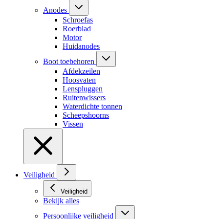
Anodes
Schroefas
Roerblad
Motor
Huidanodes
Boot toebehoren
Afdekzeilen
Hoosvaten
Lenspluggen
Ruitenwissers
Waterdichte tonnen
Scheepshoorns
Vissen
Veiligheid
Veiligheid
Bekijk alles
Persoonlijke veiligheid