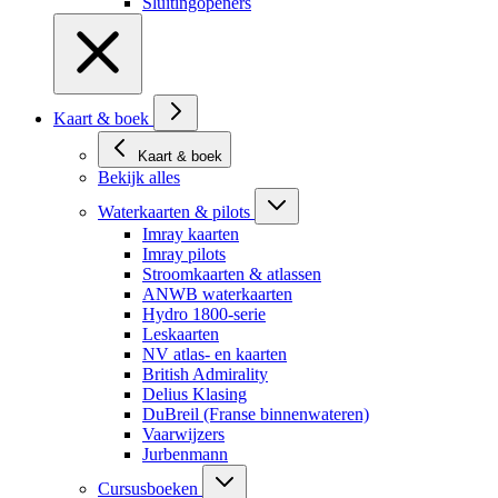
Sluitingopeners
Kaart & boek
Kaart & boek
Bekijk alles
Waterkaarten & pilots
Imray kaarten
Imray pilots
Stroomkaarten & atlassen
ANWB waterkaarten
Hydro 1800-serie
Leskaarten
NV atlas- en kaarten
British Admirality
Delius Klasing
DuBreil (Franse binnenwateren)
Vaarwijzers
Jurbenmann
Cursusboeken