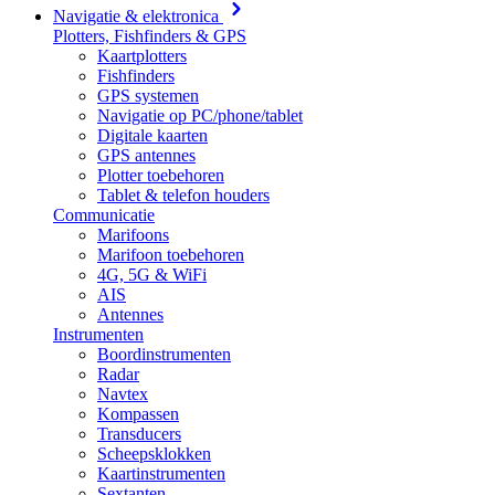
Navigatie & elektronica
Plotters, Fishfinders & GPS
Kaartplotters
Fishfinders
GPS systemen
Navigatie op PC/phone/tablet
Digitale kaarten
GPS antennes
Plotter toebehoren
Tablet & telefon houders
Communicatie
Marifoons
Marifoon toebehoren
4G, 5G & WiFi
AIS
Antennes
Instrumenten
Boordinstrumenten
Radar
Navtex
Kompassen
Transducers
Scheepsklokken
Kaartinstrumenten
Sextanten