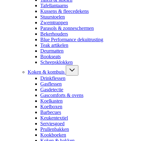
Tafellantaarns
Kussens & fleecedekens
Stuurstoelen
Zwemtrappen
Parasols & zonneschermen
Bekerhouders
Blue Performance dekuitrusting
Teak artikelen
Deurmatten
Bookseats
Scheepsklokken
Koken & kombuis
Drinkflessen
Gasflessen
Gasdetectie
Gascomforts & ovens
Koelkasten
Koelboxen
Barbecues
Keukentextiel
Serviesgoed
Prullenbakken
Kookboeken
Koken & bakken