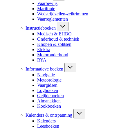
Vaarbewijs
Marifonie
Wedstrijdzeilen-zeiltrimmen
Vaarreglementen
Instructieboeken
Medisch & EHBO
Onderhoud & techniek
Knopen & splitsen
Elektra
Motoronderhoud
RYA
Informatieve boeken
Navigatie
Meteorologie
Vaargidsen
Logboeken
Getijdeboeken
Almanakken
Kookboeken
Kalenders & ontspanning
Kalenders
Leesboeken