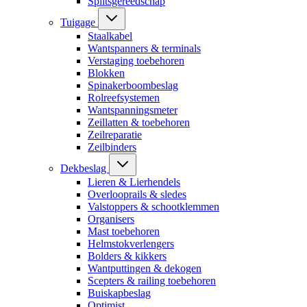
Splitsgereedschap
Tuigage
Staalkabel
Wantspanners & terminals
Verstaging toebehoren
Blokken
Spinakerboombeslag
Rolreefsystemen
Wantspanningsmeter
Zeillatten & toebehoren
Zeilreparatie
Zeilbinders
Dekbeslag
Lieren & Lierhendels
Overlooprails & sledes
Valstoppers & schootklemmen
Organisers
Mast toebehoren
Helmstokverlengers
Bolders & kikkers
Wantputtingen & dekogen
Scepters & railing toebehoren
Buiskapbeslag
Optimist