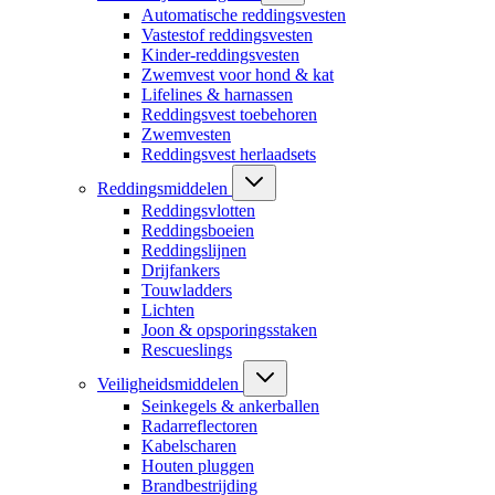
Automatische reddingsvesten
Vastestof reddingsvesten
Kinder-reddingsvesten
Zwemvest voor hond & kat
Lifelines & harnassen
Reddingsvest toebehoren
Zwemvesten
Reddingsvest herlaadsets
Reddingsmiddelen
Reddingsvlotten
Reddingsboeien
Reddingslijnen
Drijfankers
Touwladders
Lichten
Joon & opsporingsstaken
Rescueslings
Veiligheidsmiddelen
Seinkegels & ankerballen
Radarreflectoren
Kabelscharen
Houten pluggen
Brandbestrijding