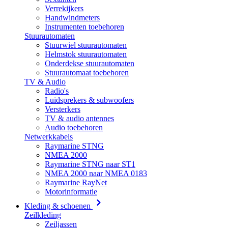
Verrekijkers
Handwindmeters
Instrumenten toebehoren
Stuurautomaten
Stuurwiel stuurautomaten
Helmstok stuurautomaten
Onderdekse stuurautomaten
Stuurautomaat toebehoren
TV & Audio
Radio's
Luidsprekers & subwoofers
Versterkers
TV & audio antennes
Audio toebehoren
Netwerkkabels
Raymarine STNG
NMEA 2000
Raymarine STNG naar ST1
NMEA 2000 naar NMEA 0183
Raymarine RayNet
Motorinformatie
Kleding & schoenen
Zeilkleding
Zeiljassen