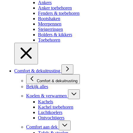
Ankers
Anker toebehoren
Fenders & toebehoren
Bootshaken
Meerpennen
Steigerringen
Bolders & kikkers
Toebehoren
Comfort & dekuitrusting
Comfort & dekuitrusting
Bekijk alles
Koelen & verwarmen
Kachels
Kachel toebehoren
Luchtkoelers
Ontvochtigers
Comfort aan dek
Tafels & stoelen