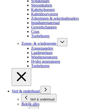
Schakelaars
Stroomkabels
Kabelschoenen
Kabeldoorvoeren
Zekeringen & zekeringhouders
Installatiemateriaal
Gereedschappen
Coax
Toebehoren
Zonne- & windenergie
Zonnepanelen
Laadregelaars
Windgeneratoren
Hydro generatoren
Toebehoren
Verf & onderhoud
Verf & onderhoud
Bekijk alles