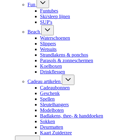
Fun
Funtubes
Ski/sleep lijnen
SUP's
Beach
Waterschoenen
Slippers
Wetsuits
Strandlakens & ponchos
Parasols & zonneschermen
Koelboxen
Drinkflessen
Cadeau artikelen
Cadeaubonnen
Geschenk
Spellen
Sleutelhangers
Modelboten
Badlakens, thee- & handdoeken
Sokken
Deurmatten
Kaart Zuiderzee