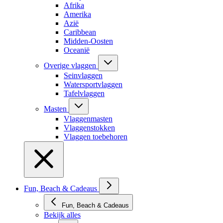
Afrika
Amerika
Azië
Caribbean
Midden-Oosten
Oceanië
Overige vlaggen
Seinvlaggen
Watersportvlaggen
Tafelvlaggen
Masten
Vlaggenmasten
Vlaggenstokken
Vlaggen toebehoren
Fun, Beach & Cadeaus
Fun, Beach & Cadeaus
Bekijk alles