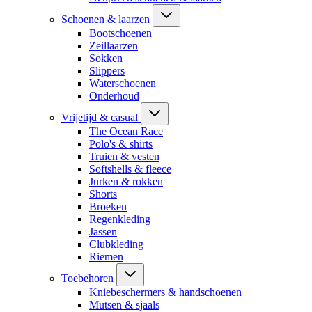
Schoenen & laarzen
Bootschoenen
Zeillaarzen
Sokken
Slippers
Waterschoenen
Onderhoud
Vrijetijd & casual
The Ocean Race
Polo's & shirts
Truien & vesten
Softshells & fleece
Jurken & rokken
Shorts
Broeken
Regenkleding
Jassen
Clubkleding
Riemen
Toebehoren
Kniebeschermers & handschoenen
Mutsen & sjaals