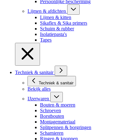
Persoonlijke bescherming
Lijmen & afdichten
Lijmen & kitten
Sikaflex & Sika primers
Schuim & rubber
Isolatiepasta's
Tapes
Techniek & sanitair
Techniek & sanitair
Bekijk alles
IJzerwaren
Bouten & moeren
Schroeven
Borstbouten
Montagemateriaal
Splitpennen & borgringen
Scharnieren
Ringen & knoppen