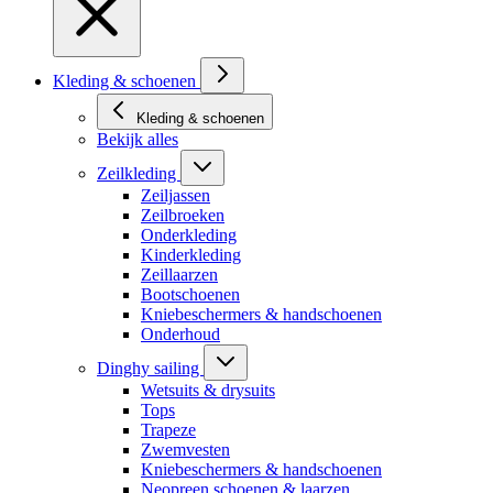
Kleding & schoenen
Kleding & schoenen
Bekijk alles
Zeilkleding
Zeiljassen
Zeilbroeken
Onderkleding
Kinderkleding
Zeillaarzen
Bootschoenen
Kniebeschermers & handschoenen
Onderhoud
Dinghy sailing
Wetsuits & drysuits
Tops
Trapeze
Zwemvesten
Kniebeschermers & handschoenen
Neopreen schoenen & laarzen