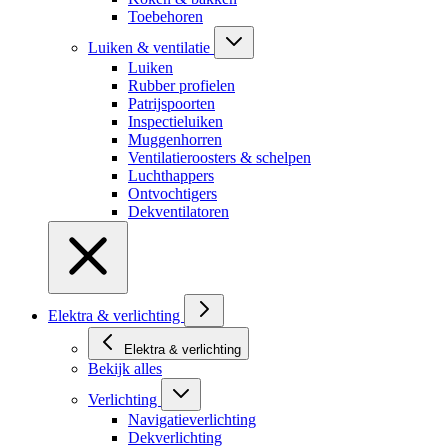
Toebehoren
Luiken & ventilatie
Luiken
Rubber profielen
Patrijspoorten
Inspectieluiken
Muggenhorren
Ventilatieroosters & schelpen
Luchthappers
Ontvochtigers
Dekventilatoren
Elektra & verlichting
Elektra & verlichting
Bekijk alles
Verlichting
Navigatieverlichting
Dekverlichting