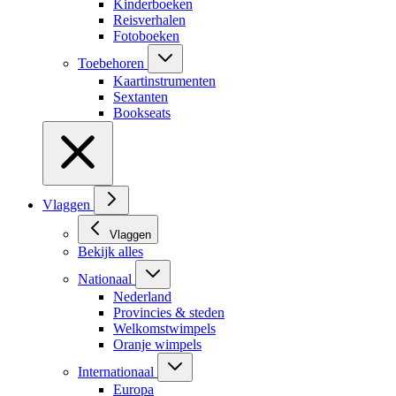
Kinderboeken
Reisverhalen
Fotoboeken
Toebehoren
Kaartinstrumenten
Sextanten
Bookseats
Vlaggen
Vlaggen
Bekijk alles
Nationaal
Nederland
Provincies & steden
Welkomstwimpels
Oranje wimpels
Internationaal
Europa