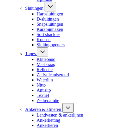
Sluitingen
Harpsluitingen
D-sluitingen
Snapsluitingen
Karabijnhaken
Soft shackles
Kousen
Sluitingopeners
Tapes
Klitteband
Mastkraag
Reflectie
Zelfvulcaniserend
Waterlijn
Nitto
Antislip
Textiel
Zeilreparatie
Ankeren & afmeren
Landvasten & ankerlijnen
Ankerketting
Ankerlieren