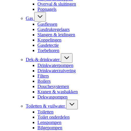
Overval & sluitingen
Popnagels
Gas
Gasflessen
Gasdrukregelaars
Slangen & leidingen
Koppelingen
Gasdetectie
Toebehoren
Dek-& drinkwater
Drinkwaterpompen
Drinkwaterzuivering
Filters
Boilers
Douchesystemen
Kranen & wasbakken
Dekwaspompen
Toiletten & vuilwater
Toiletten
Toilet onderdelen
Lenspompen
Bilgepompen