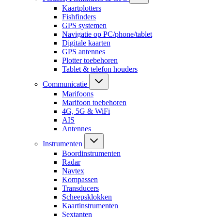
Kaartplotters
Fishfinders
GPS systemen
Navigatie op PC/phone/tablet
Digitale kaarten
GPS antennes
Plotter toebehoren
Tablet & telefon houders
Communicatie
Marifoons
Marifoon toebehoren
4G, 5G & WiFi
AIS
Antennes
Instrumenten
Boordinstrumenten
Radar
Navtex
Kompassen
Transducers
Scheepsklokken
Kaartinstrumenten
Sextanten