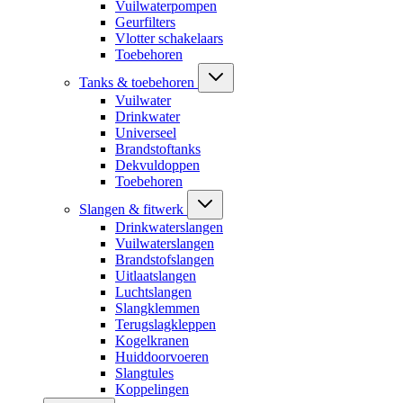
Vuilwaterpompen
Geurfilters
Vlotter schakelaars
Toebehoren
Tanks & toebehoren
Vuilwater
Drinkwater
Universeel
Brandstoftanks
Dekvuldoppen
Toebehoren
Slangen & fitwerk
Drinkwaterslangen
Vuilwaterslangen
Brandstofslangen
Uitlaatslangen
Luchtslangen
Slangklemmen
Terugslagkleppen
Kogelkranen
Huiddoorvoeren
Slangtules
Koppelingen