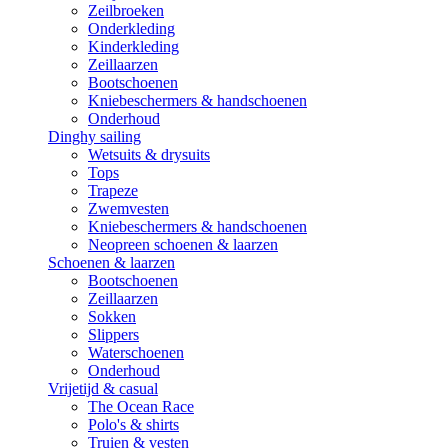
Zeilbroeken
Onderkleding
Kinderkleding
Zeillaarzen
Bootschoenen
Kniebeschermers & handschoenen
Onderhoud
Dinghy sailing
Wetsuits & drysuits
Tops
Trapeze
Zwemvesten
Kniebeschermers & handschoenen
Neopreen schoenen & laarzen
Schoenen & laarzen
Bootschoenen
Zeillaarzen
Sokken
Slippers
Waterschoenen
Onderhoud
Vrijetijd & casual
The Ocean Race
Polo's & shirts
Truien & vesten