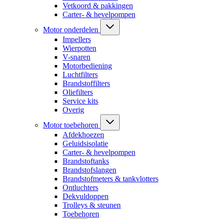
Vetkoord & pakkingen
Carter- & hevelpompen
Motor onderdelen
Impellers
Wierpotten
V-snaren
Motorbediening
Luchtfilters
Brandstoffilters
Oliefilters
Service kits
Overig
Motor toebehoren
Afdekhoezen
Geluidsisolatie
Carter- & hevelpompen
Brandstoftanks
Brandstofslangen
Brandstofmeters & tankvlotters
Ontluchters
Dekvuldoppen
Trolleys & steunen
Toebehoren