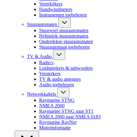
Verrekijkers
Handwindmeters
Instrumenten toebehoren
Stuurautomaten
Stuurwiel stuurautomaten
Helmstok stuurautomaten
Onderdekse stuurautomaten
Stuurautomaat toebehoren
TV & Audio
Radio's
Luidsprekers & subwoofers
Versterkers
TV & audio antennes
Audio toebehoren
Netwerkkabels
Raymarine STNG
NMEA 2000
Raymarine STNG naar ST1
NMEA 2000 naar NMEA 0183
Raymarine RayNet
Motorinformatie