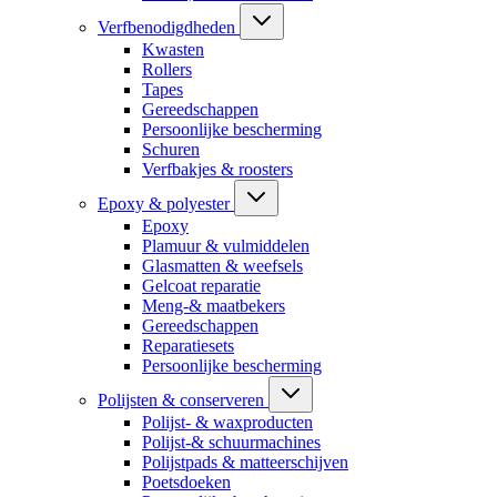
Verfbenodigdheden
Kwasten
Rollers
Tapes
Gereedschappen
Persoonlijke bescherming
Schuren
Verfbakjes & roosters
Epoxy & polyester
Epoxy
Plamuur & vulmiddelen
Glasmatten & weefsels
Gelcoat reparatie
Meng-& maatbekers
Gereedschappen
Reparatiesets
Persoonlijke bescherming
Polijsten & conserveren
Polijst- & waxproducten
Polijst-& schuurmachines
Polijstpads & matteerschijven
Poetsdoeken