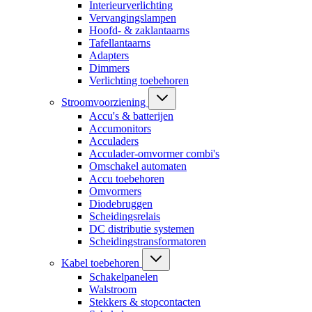
Interieurverlichting
Vervangingslampen
Hoofd- & zaklantaarns
Tafellantaarns
Adapters
Dimmers
Verlichting toebehoren
Stroomvoorziening
Accu's & batterijen
Accumonitors
Acculaders
Acculader-omvormer combi's
Omschakel automaten
Accu toebehoren
Omvormers
Diodebruggen
Scheidingsrelais
DC distributie systemen
Scheidingstransformatoren
Kabel toebehoren
Schakelpanelen
Walstroom
Stekkers & stopcontacten