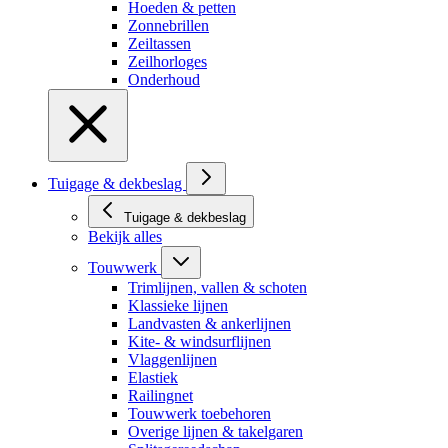
Hoeden & petten
Zonnebrillen
Zeiltassen
Zeilhorloges
Onderhoud
Tuigage & dekbeslag
Tuigage & dekbeslag
Bekijk alles
Touwwerk
Trimlijnen, vallen & schoten
Klassieke lijnen
Landvasten & ankerlijnen
Kite- & windsurflijnen
Vlaggenlijnen
Elastiek
Railingnet
Touwwerk toebehoren
Overige lijnen & takelgaren